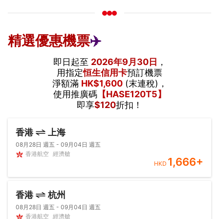
精選優惠機票
✈️
即日起至
2026年9月30日
，
用指定
恒生信用卡
預訂機票
淨額滿
HK$1,600
(末連稅)，
使用推廣碼
【HASE120T5】
即享
$120
折扣！
香港
上海
08月28日 週五 - 09月04日 週五
香港航空
經濟艙
1,666
+
HKD
香港
杭州
08月28日 週五 - 09月04日 週五
香港航空
經濟艙