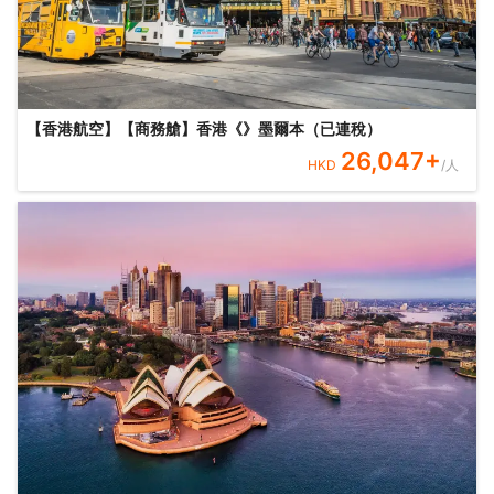
【香港航空】【商務艙】香港《》墨爾本（已連稅）
26,047
+
HKD
/人