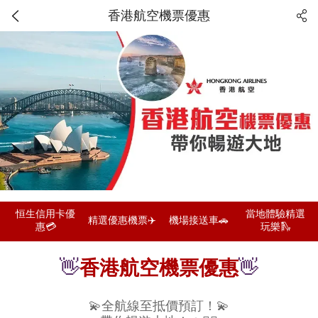
香港航空機票優惠
恒生信用卡優
當地體驗精選
精選優惠機票✈️
機場接送車🚗
惠💳
玩樂🛝
👋
香港航空機票優惠
👋
💫全航線至抵價預訂！💫