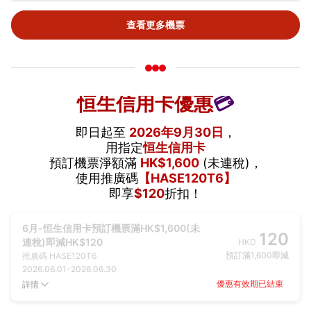
查看更多機票
恒生信用卡優惠
💳
即日起至
2026年9月30日
，
用指定
恒生信用卡
預訂機票淨額滿
HK$1,600
(未連稅)，
使用推廣碼
【HASE120T6】
即享
$120
折扣！
6月-恒生信用卡預訂機票滿HK$1,600(未
120
連稅)即減HK$120
HKD
預訂滿1,600即減
推廣碼
HASE120T6
2026.06.01
-
2026.06.30
優惠有效期已結束
詳情