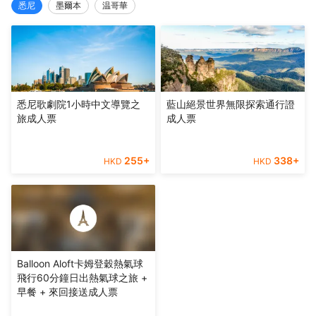
悉尼
墨爾本
温哥華
悉尼歌劇院1小時中文導覽之
藍山絕景世界無限探索通行證
旅成人票
成人票
255
+
338
+
HKD
HKD
Balloon Aloft卡姆登穀熱氣球
飛行60分鐘日出熱氣球之旅 +
早餐 + 來回接送成人票