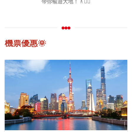
帶你暢遊大地！🚶🚶‍♀️
機票優惠🌞