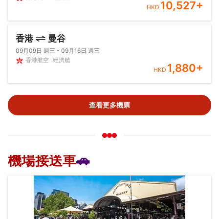
10,527
+
HKD
香港
曼谷
09月09日 週三 - 09月16日 週三
香港航空
經濟艙
1,880
+
HKD
查看更多機票
機場接送車
🚗