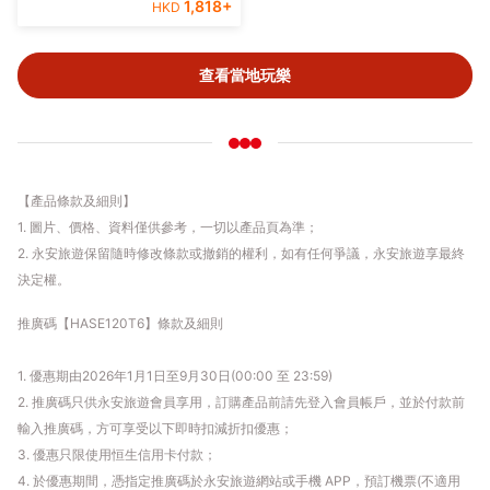
1,818
+
HKD
查看當地玩樂
【產品條款及細則】
1. 圖片、價格、資料僅供參考，一切以產品頁為準；
2. 永安旅遊保留隨時修改條款或撤銷的權利，如有任何爭議，永安旅遊享最終
決定權。
推廣碼【HASE120T6】條款及細則
1. 優惠期由2026年1月1日至9月30日(00:00 至 23:59)
2. 推廣碼只供永安旅遊會員享用，訂購產品前請先登入會員帳戶，並於付款前
輸入推廣碼，方可享受以下即時扣減折扣優惠；
3. 優惠只限使用恒生信用卡付款；
4. 於優惠期間，憑指定推廣碼於永安旅遊網站或手機 APP，預訂機票(不適用