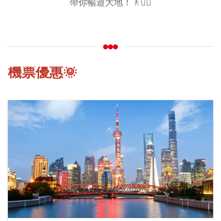
帶你暢遊大地！🚶🚶‍♀️
機票優惠🌞