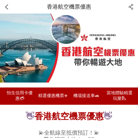
香港航空機票優惠
恒生信用卡優
當地體驗精選
精選優惠機票✈️
機場接送車🚗
惠💳
玩樂🛝
👋
香港航空機票優惠
👋
💫全航線至抵價預訂！💫