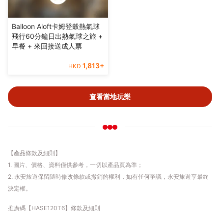
Balloon Aloft卡姆登穀熱氣球
飛行60分鐘日出熱氣球之旅 +
早餐 + 來回接送成人票
1,813
+
HKD
查看當地玩樂
【產品條款及細則】
1. 圖片、價格、資料僅供參考，一切以產品頁為準；
2. 永安旅遊保留隨時修改條款或撤銷的權利，如有任何爭議，永安旅遊享最終
決定權。
推廣碼【HASE120T6】條款及細則