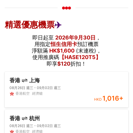
精選優惠機票
✈️
即日起至
2026年9月30日
，
用指定
恒生信用卡
預訂機票
淨額滿
HK$1,600
(末連稅)，
使用推廣碼
【HASE120T5】
即享
$120
折扣！
香港
上海
08月26日 週三 - 09月02日 週三
香港航空
經濟艙
1,016
+
HKD
香港
杭州
08月26日 週三 - 09月02日 週三
香港航空
經濟艙