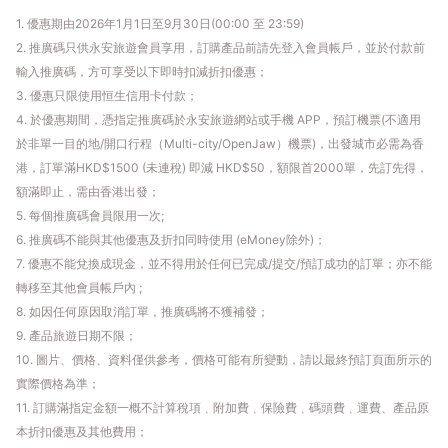
1. 優惠期由2026年1月1日至9月30日(00:00 至 23:59)
2. 推廣碼只供永安旅遊會員享用，訂購產品前請先登入會員帳戶，並於付款前
輸入推廣碼，方可享受以下即時扣減折扣優惠；
3. 優惠只限使用恒生信用卡付款；
4. 於優惠期間，憑指定推廣碼於永安旅遊網站或手機 APP，預訂機票(不適用
於非單一目的地/開口行程（Multi-city/OpenJaw）機票)，出發城市必需為香
港，訂單滿HKD$1500 (未連稅) 即減 HKD$50，額限首2000單，先訂先得，
額滿即止，需由香港出發；
5. 每個推廣碼會員限用一次;
6. 推廣碼不能與其他優惠及折扣同時使用 (eMoney除外)；
7. 優惠不能兌換成現金，並不得用於任何已完成/提交/預訂成功的訂單；亦不能
轉移至其他會員帳戶內 ;
8. 如因任何原因取消訂單，推廣碼將不獲補發；
9. 產品旅遊日期不限；
10. 圖片、價格、資料僅供參考，價格可能有所變動，請以最終預訂頁面所示的
實際價格為準；
11. 訂購滿指定金額一概不計算稅項﹑附加費﹑保險費﹑碼頭費﹑運費、產品原
本折扣優惠及其他費用；