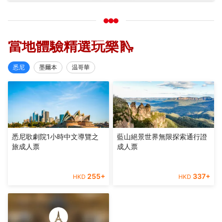
當地體驗精選玩樂🛝
悉尼
墨爾本
温哥華
悉尼歌劇院1小時中文導覽之
藍山絕景世界無限探索通行證
旅成人票
成人票
255
+
337
+
HKD
HKD