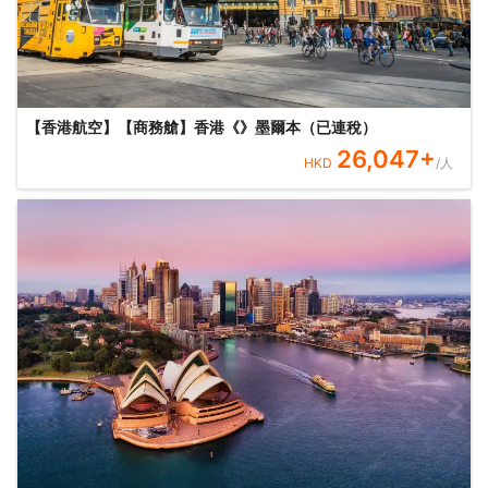
【香港航空】【商務艙】香港《》墨爾本（已連稅）
26,047
+
HKD
/人