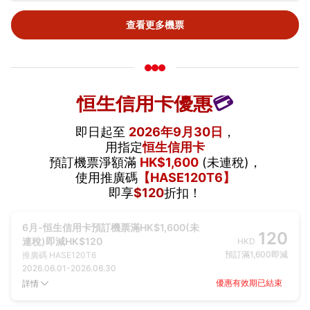
查看更多機票
恒生信用卡優惠
💳
即日起至
2026年9月30日
，
用指定
恒生信用卡
預訂機票淨額滿
HK$1,600
(未連稅)，
使用推廣碼
【HASE120T6】
即享
$120
折扣！
6月-恒生信用卡預訂機票滿HK$1,600(未
120
連稅)即減HK$120
HKD
預訂滿1,600即減
推廣碼
HASE120T6
2026.06.01
-
2026.06.30
優惠有效期已結束
詳情