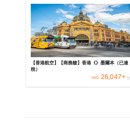
【香港航空】【商務艙】香港《》墨爾本（已連
稅）
26,047
+
HKD
/