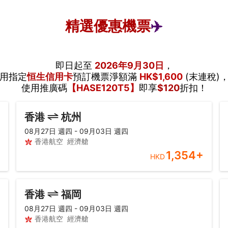
精選優惠機票
✈️
即日起至
2026年9月30日
，
用指定
恒生信用卡
預訂機票淨額滿
HK$1,600
(末連稅)
使用推廣碼
【HASE120T5】
即享
$120
折扣！
香港
杭州
08月27日 週四 - 09月03日 週四
香港航空
經濟艙
1,354
+
HKD
香港
福岡
08月27日 週四 - 09月03日 週四
香港航空
經濟艙