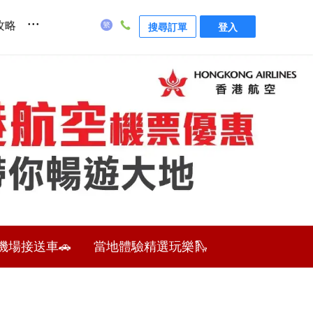
...
攻略
搜尋訂單
登入
機場接送車🚗
當地體驗精選玩樂🛝