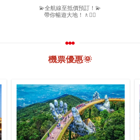
💫全航線至抵價預訂！💫
帶你暢遊大地！🚶🚶‍♀️
機票優惠🌞