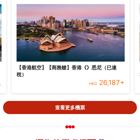
【香港航空】【商務艙】香港《》悉尼（已連
稅）
26,187
+
人
HKD
查看更多機票