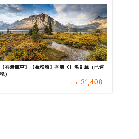
【香港航空】【商務艙】香港《》溫哥華（已連
稅）
31,408
+
HKD