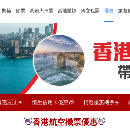
郵輪
船票
高鐵火車票
當地體驗
獨立包團
優惠
旅遊
🇦🇺🦘
恒生信用卡優惠💳
精選優惠機票✈️
👋
香港航空機票優惠
👋