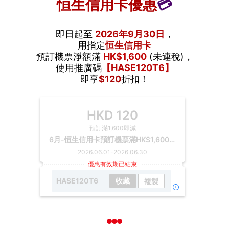
恒生信用卡優惠
💳
即日起至
2026年9月30日
，
用指定
恒生信用卡
預訂機票淨額滿
HK$1,600
(未連稅)，
使用推廣碼
【HASE120T6】
即享
$120
折扣！
HKD
120
預訂滿1,600即減
6月-恒生信用卡預訂機票滿HK$1,600(未連稅)即減HK$120
2026.06.01
-
2026.06.30
優惠有效期已結束
HASE120T6
收藏
複製