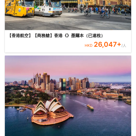
【香港航空】【商務艙】香港《》墨爾本（已連稅）
26,047
+
HKD
/人