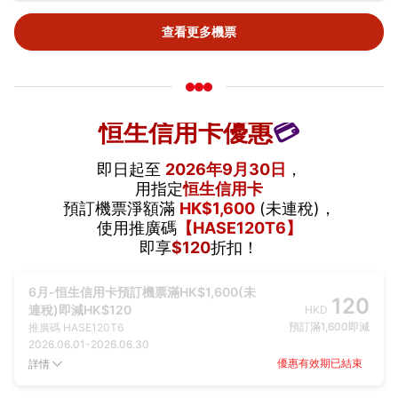
查看更多機票
恒生信用卡優惠
💳
即日起至
2026年9月30日
，
用指定
恒生信用卡
預訂機票淨額滿
HK$1,600
(未連稅)，
使用推廣碼
【HASE120T6】
即享
$120
折扣！
6月-恒生信用卡預訂機票滿HK$1,600(未
120
連稅)即減HK$120
HKD
預訂滿1,600即減
推廣碼
HASE120T6
2026.06.01
-
2026.06.30
優惠有效期已結束
詳情