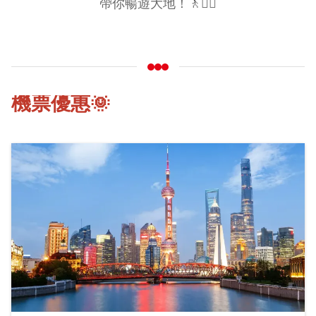
帶你暢遊大地！🚶🚶‍♀️
機票優惠🌞