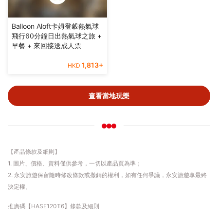
Balloon Aloft卡姆登穀熱氣球
飛行60分鐘日出熱氣球之旅 +
早餐 + 來回接送成人票
1,813
+
HKD
查看當地玩樂
【產品條款及細則】
1. 圖片、價格、資料僅供參考，一切以產品頁為準；
2. 永安旅遊保留隨時修改條款或撤銷的權利，如有任何爭議，永安旅遊享最終
決定權。
推廣碼【HASE120T6】條款及細則