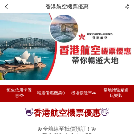
香港航空機票優惠
恒生信用卡優
當地體驗精選
精選優惠機票✈️
機場接送車🚗
惠💳
玩樂🛝
👋
香港航空機票優惠
👋
💫全航線至抵價預訂！💫