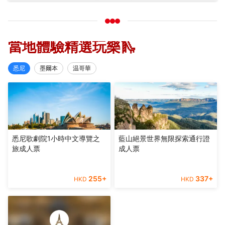
當地體驗精選玩樂🛝
悉尼
墨爾本
温哥華
悉尼歌劇院1小時中文導覽之
藍山絕景世界無限探索通行證
旅成人票
成人票
255
+
337
+
HKD
HKD