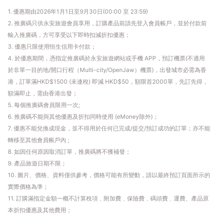
1. 優惠期由2026年1月1日至9月30日(00:00 至 23:59)
2. 推廣碼只供永安旅遊會員享用，訂購產品前請先登入會員帳戶，並於付款前
輸入推廣碼，方可享受以下即時扣減折扣優惠；
3. 優惠只限使用恒生信用卡付款；
4. 於優惠期間，憑指定推廣碼於永安旅遊網站或手機 APP，預訂機票(不適用
於非單一目的地/開口行程（Multi-city/OpenJaw）機票)，出發城市必需為香
港，訂單滿HKD$1500 (未連稅) 即減 HKD$50，額限首2000單，先訂先得，
額滿即止，需由香港出發；
5. 每個推廣碼會員限用一次;
6. 推廣碼不能與其他優惠及折扣同時使用 (eMoney除外)；
7. 優惠不能兌換成現金，並不得用於任何已完成/提交/預訂成功的訂單；亦不能
轉移至其他會員帳戶內 ;
8. 如因任何原因取消訂單，推廣碼將不獲補發；
9. 產品旅遊日期不限；
10. 圖片、價格、資料僅供參考，價格可能有所變動，請以最終預訂頁面所示的
實際價格為準；
11. 訂購滿指定金額一概不計算稅項﹑附加費﹑保險費﹑碼頭費﹑運費、產品原
本折扣優惠及其他費用；