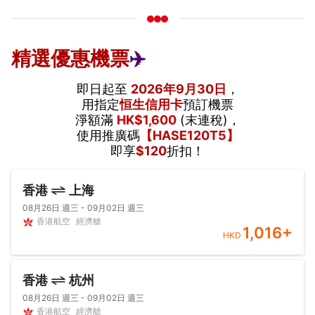
精選優惠機票
✈️
即日起至
2026年9月30日
，
用指定
恒生信用卡
預訂機票
淨額滿
HK$1,600
(末連稅)，
使用推廣碼
【HASE120T5】
即享
$120
折扣！
香港
上海
08月26日 週三 - 09月02日 週三
香港航空
經濟艙
1,016
+
HKD
香港
杭州
08月26日 週三 - 09月02日 週三
香港航空
經濟艙