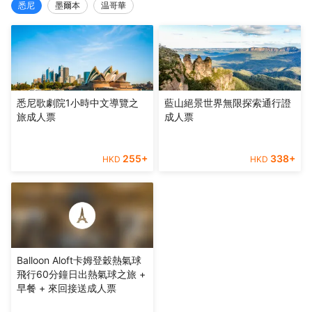
悉尼
墨爾本
温哥華
悉尼歌劇院1小時中文導覽之
藍山絕景世界無限探索通行證
旅成人票
成人票
255
+
338
+
HKD
HKD
Balloon Aloft卡姆登穀熱氣球
飛行60分鐘日出熱氣球之旅 +
早餐 + 來回接送成人票