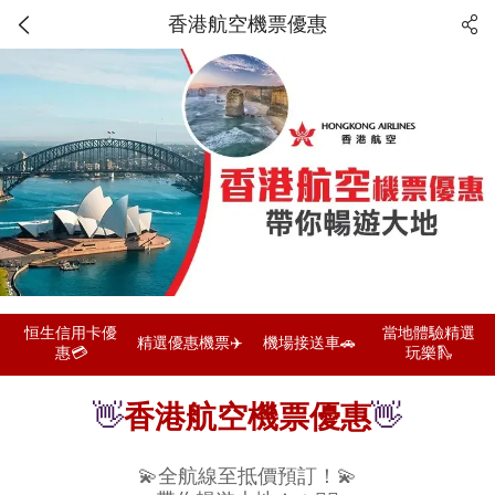
香港航空機票優惠
恒生信用卡優
當地體驗精選
精選優惠機票✈️
機場接送車🚗
惠💳
玩樂🛝
👋
香港航空機票優惠
👋
💫全航線至抵價預訂！💫