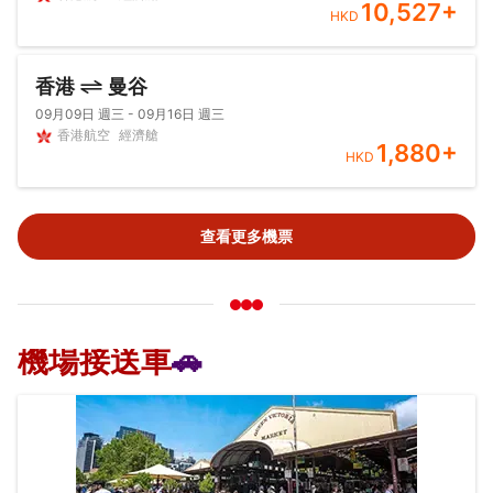
10,527
+
HKD
香港
曼谷
09月09日 週三 - 09月16日 週三
香港航空
經濟艙
1,880
+
HKD
查看更多機票
機場接送車
🚗