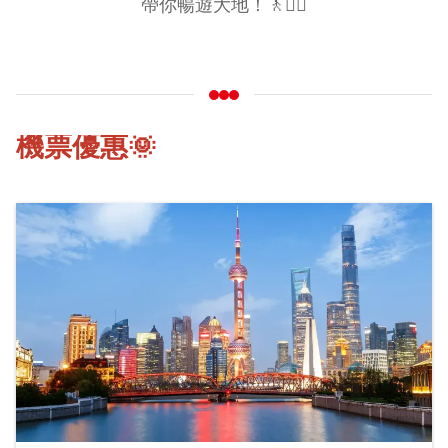
帶你暢遊大地！🚶🚶‍♀️
機票優惠🌞