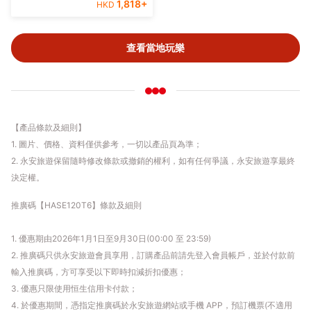
1,818
+
HKD
查看當地玩樂
【產品條款及細則】
1. 圖片、價格、資料僅供參考，一切以產品頁為準；
2. 永安旅遊保留隨時修改條款或撤銷的權利，如有任何爭議，永安旅遊享最終
決定權。
推廣碼【HASE120T6】條款及細則
1. 優惠期由2026年1月1日至9月30日(00:00 至 23:59)
2. 推廣碼只供永安旅遊會員享用，訂購產品前請先登入會員帳戶，並於付款前
輸入推廣碼，方可享受以下即時扣減折扣優惠；
3. 優惠只限使用恒生信用卡付款；
4. 於優惠期間，憑指定推廣碼於永安旅遊網站或手機 APP，預訂機票(不適用