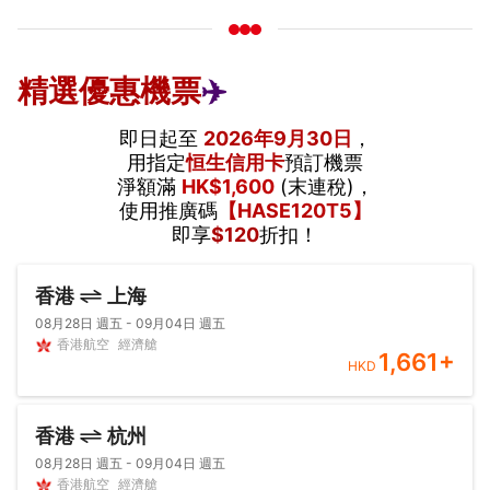
精選優惠機票
✈️
即日起至
2026年9月30日
，
用指定
恒生信用卡
預訂機票
淨額滿
HK$1,600
(末連稅)，
使用推廣碼
【HASE120T5】
即享
$120
折扣！
香港
上海
08月28日 週五 - 09月04日 週五
香港航空
經濟艙
1,661
+
HKD
香港
杭州
08月28日 週五 - 09月04日 週五
香港航空
經濟艙