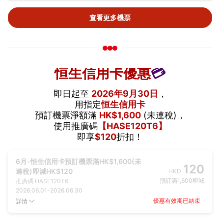
查看更多機票
恒生信用卡優惠
💳
即日起至
2026年9月30日
，
用指定
恒生信用卡
預訂機票淨額滿
HK$1,600
(未連稅)，
使用推廣碼
【HASE120T6】
即享
$120
折扣！
6月-恒生信用卡預訂機票滿HK$1,600(未
120
連稅)即減HK$120
HKD
預訂滿1,600即減
推廣碼
HASE120T6
2026.06.01
-
2026.06.30
優惠有效期已結束
詳情