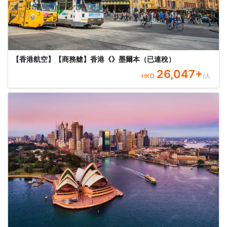
【香港航空】【商務艙】香港《》墨爾本（已連稅）
26,047
+
HKD
/人