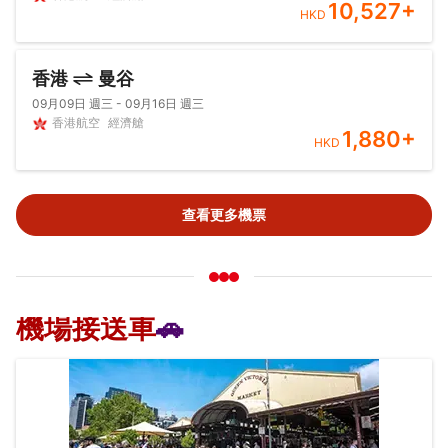
10,527
+
HKD
香港
曼谷
09月09日 週三 - 09月16日 週三
香港航空
經濟艙
1,880
+
HKD
查看更多機票
機場接送車
🚗