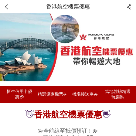
香港航空機票優惠
恒生信用卡優
當地體驗精選
精選優惠機票✈️
機場接送車🚗
惠💳
玩樂🛝
👋
香港航空機票優惠
👋
💫全航線至抵價預訂！💫