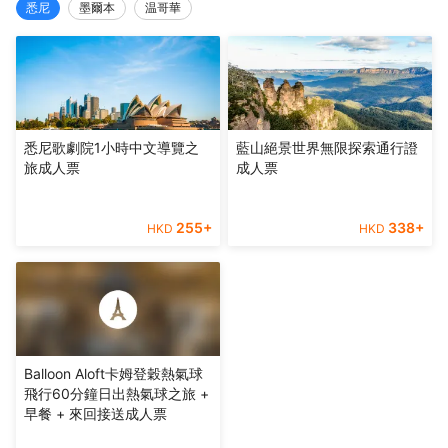
悉尼
墨爾本
温哥華
悉尼歌劇院1小時中文導覽之
藍山絕景世界無限探索通行證
旅成人票
成人票
255
+
338
+
HKD
HKD
Balloon Aloft卡姆登穀熱氣球
飛行60分鐘日出熱氣球之旅 +
早餐 + 來回接送成人票