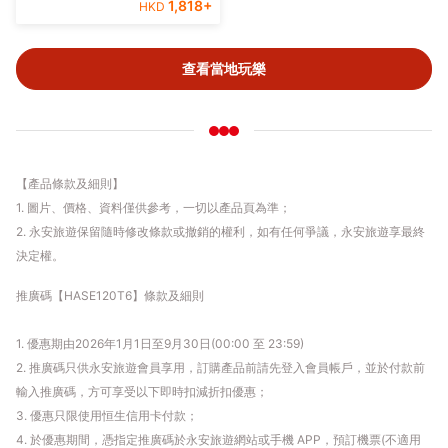
1,818
+
HKD
查看當地玩樂
【產品條款及細則】
1. 圖片、價格、資料僅供參考，一切以產品頁為準；
2. 永安旅遊保留隨時修改條款或撤銷的權利，如有任何爭議，永安旅遊享最終
決定權。
推廣碼【HASE120T6】條款及細則
1. 優惠期由2026年1月1日至9月30日(00:00 至 23:59)
2. 推廣碼只供永安旅遊會員享用，訂購產品前請先登入會員帳戶，並於付款前
輸入推廣碼，方可享受以下即時扣減折扣優惠；
3. 優惠只限使用恒生信用卡付款；
4. 於優惠期間，憑指定推廣碼於永安旅遊網站或手機 APP，預訂機票(不適用