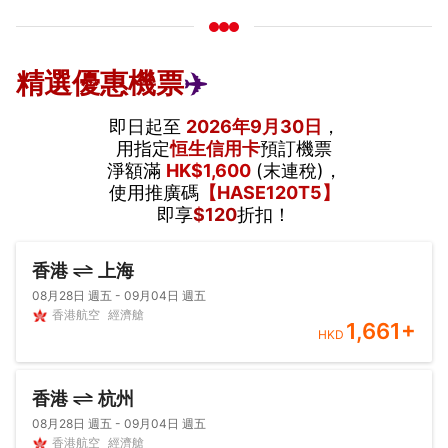
精選優惠機票
✈️
即日起至
2026年9月30日
，
用指定
恒生信用卡
預訂機票
淨額滿
HK$1,600
(末連稅)，
使用推廣碼
【HASE120T5】
即享
$120
折扣！
香港
上海
08月28日 週五 - 09月04日 週五
香港航空
經濟艙
1,661
+
HKD
香港
杭州
08月28日 週五 - 09月04日 週五
香港航空
經濟艙