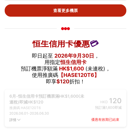
查看更多機票
恒生信用卡優惠
💳
即日起至
2026年9月30日
，
用指定
恒生信用卡
預訂機票淨額滿
HK$1,600
(未連稅)，
使用推廣碼
【HASE120T6】
即享
$120
折扣！
6月-恒生信用卡預訂機票滿HK$1,600(未
120
連稅)即減HK$120
HKD
預訂滿1,600即減
推廣碼
HASE120T6
2026.06.01
-
2026.06.30
優惠有效期已結束
詳情