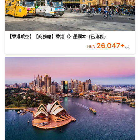
【香港航空】【商務艙】香港《》墨爾本（已連稅）
26,047
+
HKD
/人