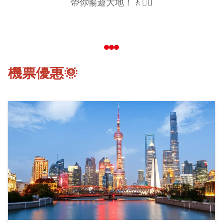
帶你暢遊大地！🚶🚶‍♀️
機票優惠🌞