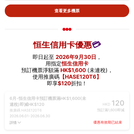
查看更多機票
恒生信用卡優惠
💳
即日起至
2026年9月30日
，
用指定
恒生信用卡
預訂機票淨額滿
HK$1,600
(未連稅)，
使用推廣碼
【HASE120T6】
即享
$120
折扣！
6月-恒生信用卡預訂機票滿HK$1,600(未
120
連稅)即減HK$120
HKD
預訂滿1,600即減
推廣碼
HASE120T6
2026.06.01
-
2026.06.30
優惠有效期已結束
詳情