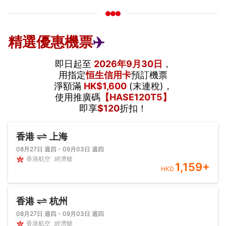
精選優惠機票
✈️
即日起至
2026年9月30日
，
用指定
恒生信用卡
預訂機票
淨額滿
HK$1,600
(末連稅)，
使用推廣碼
【HASE120T5】
即享
$120
折扣！
香港
上海
08月27日 週四 - 09月03日 週四
香港航空
經濟艙
1,159
+
HKD
香港
杭州
08月27日 週四 - 09月03日 週四
香港航空
經濟艙