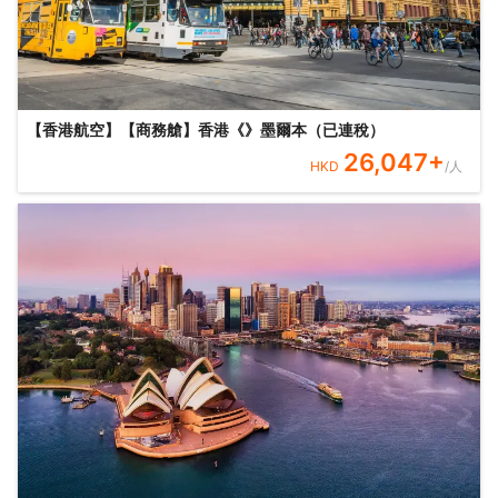
【香港航空】【商務艙】香港《》墨爾本（已連稅）
26,047
+
HKD
/人