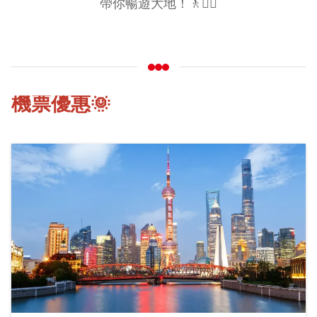
帶你暢遊大地！🚶🚶‍♀️
機票優惠🌞