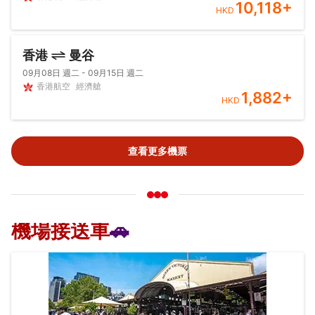
10,118
+
HKD
香港
曼谷
09月08日 週二 - 09月15日 週二
香港航空
經濟艙
1,882
+
HKD
查看更多機票
機場接送車
🚗