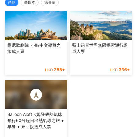
悉尼
墨爾本
温哥華
悉尼歌劇院1小時中文導覽之
藍山絕景世界無限探索通行證
旅成人票
成人票
255
+
336
+
HKD
HKD
Balloon Aloft卡姆登穀熱氣球
飛行60分鐘日出熱氣球之旅 +
早餐 + 來回接送成人票