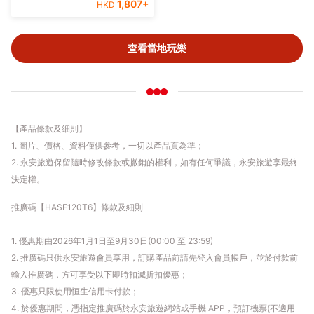
1,807
+
HKD
查看當地玩樂
【產品條款及細則】
1. 圖片、價格、資料僅供參考，一切以產品頁為準；
2. 永安旅遊保留隨時修改條款或撤銷的權利，如有任何爭議，永安旅遊享最終
決定權。
推廣碼【HASE120T6】條款及細則
1. 優惠期由2026年1月1日至9月30日(00:00 至 23:59)
2. 推廣碼只供永安旅遊會員享用，訂購產品前請先登入會員帳戶，並於付款前
輸入推廣碼，方可享受以下即時扣減折扣優惠；
3. 優惠只限使用恒生信用卡付款；
4. 於優惠期間，憑指定推廣碼於永安旅遊網站或手機 APP，預訂機票(不適用