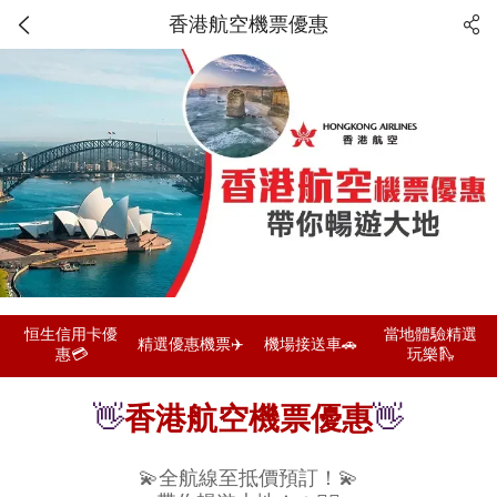
香港航空機票優惠
恒生信用卡優
當地體驗精選
精選優惠機票✈️
機場接送車🚗
惠💳
玩樂🛝
👋
香港航空機票優惠
👋
💫全航線至抵價預訂！💫