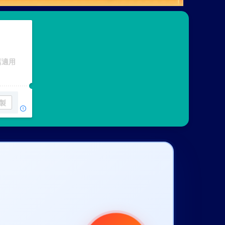
店適用
製