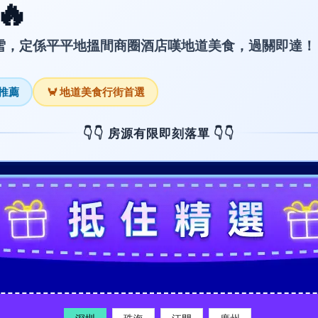
🔥
雪，定係平平地搵間商圈酒店嘆地道美食，過關即達！
暑推薦
🦀 地道美食行街首選
👇👇 房源有限即刻落單 👇👇