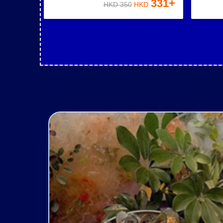
331
+
HKD
350
HKD