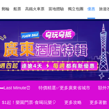
郵輪
船票
高鐵火車票
當地體驗
獨立包團
優惠
旅遊
Last Minute⏰
特價精選✅更多廣東省城市
額外
$1起！樂園門票·食喝玩樂🎈
更多攻略
更多著數