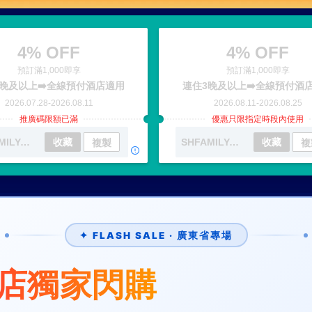
4% OFF
4% OFF
預訂滿1,000即享
預訂滿1,000即享
晚及以上➡️全線預付酒店適用
連住3晚及以上➡️全線預付酒
2026.07.28
-
2026.08.11
2026.08.11
-
2026.08.25
推廣碼限額已滿
優惠只限指定時段內使用
SHFAMILYAUG01
收藏
SHFAMILYAUG02
收藏
複製
複
✦ FLASH SALE · 廣東省專場
店獨家閃購