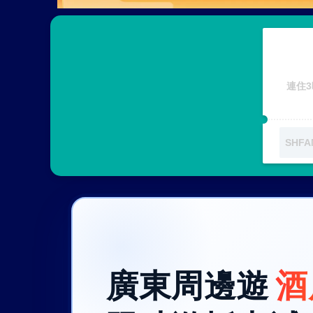
連住3
廣東周邊遊
酒