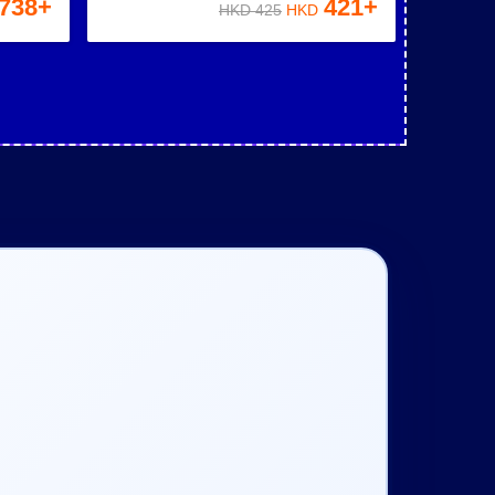
738
+
421
+
HKD
425
HKD