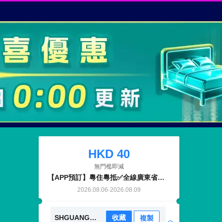
HKD
40
無門檻即減
【APP預訂】粵住粵抵✅全線廣東省預付酒店適用
2026.08.06
-
2026.08.09
SHGUANGDONG0806
收藏
複製