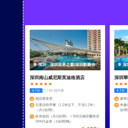
深圳
·
深圳世界之窗/深圳歡樂谷
深
深圳南山威尼斯英迪格酒店
深圳華
4.7
分
7,738
則評價
4.7
分
精品雙床房
豪華
兒童自助早餐（1.2米以下，不含1.2米）
奇趣
（共1份/間）
份/間
享“
屹奇旅拍（共1份/間） + 500元梅菲爾美容
1份/
SPA代金券（1份/間/晚）