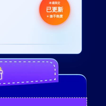
本週限定
已更新
⭐ 搶手熱賣