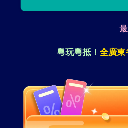
最
粵玩粵抵！
全廣東