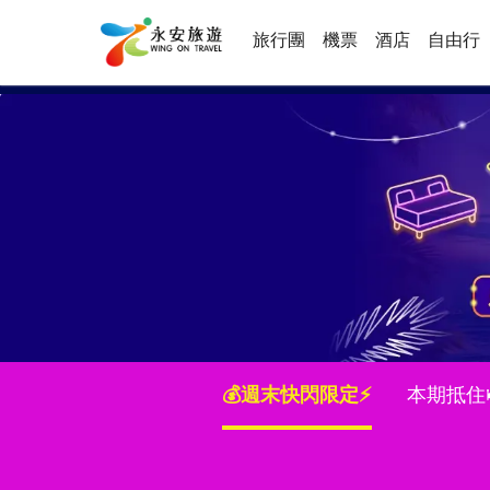
旅行團
機票
酒店
自由行
💰週末快閃限定⚡
本期抵住🛏️