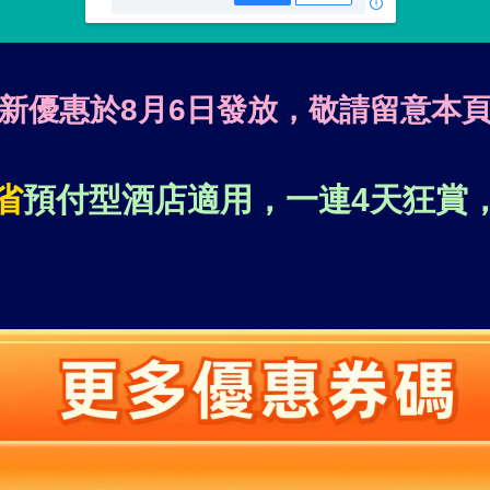
多
新優惠於8月6日發放，敬請留意本
多
省
預付型酒店適用，一連4天狂賞