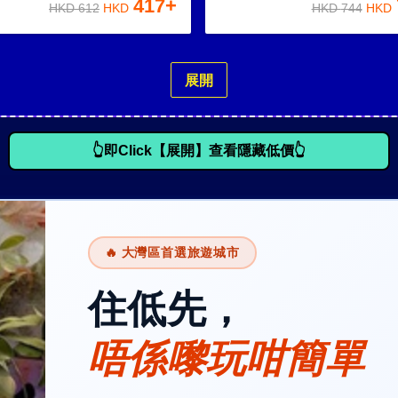
417
+
HKD
612
HKD
HKD
744
HKD
展開
👆即Click【展開】查看隱藏低價👆
🔥 大灣區首選旅遊城市
住低先，
唔係嚟玩咁簡單