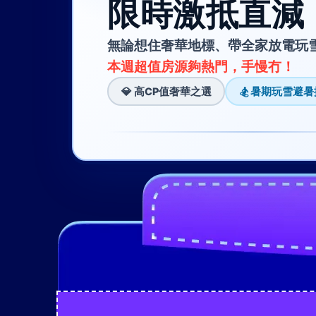
限時激抵直減 
無論想住奢華地標、帶全家放電玩
本週超值房源夠熱門，手慢冇！
💎 高CP值奢華之選
🏂 暑期玩雪避