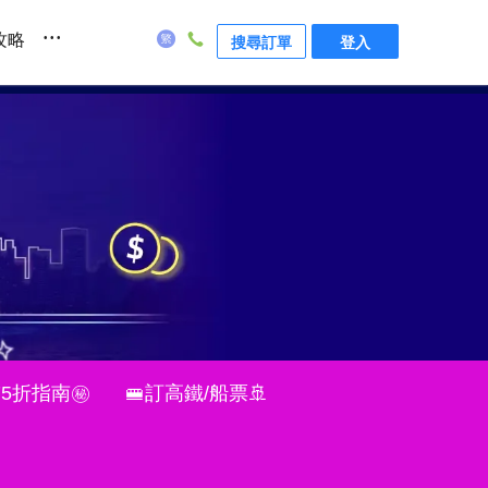
...
攻略
搜尋訂單
登入
75折指南㊙
🚝訂高鐵/船票🚢