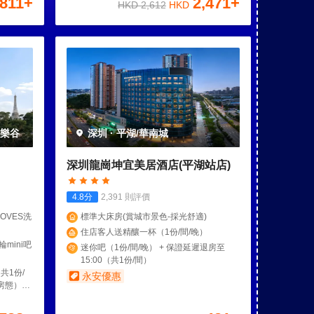
811
+
2,471
+
HKD
2,612
HKD
歡樂谷
深圳
·
平湖/華南城
深圳龍崗坤宜美居酒店(平湖站店)
4.8
分
2,391
則評價
OVES洗
標準大床房(賞城市景色-採光舒適)
住店客人送精釀一杯（1份/間/晚）
mini吧
迷你吧（1份/間/晚） + 保證延遲退房至
15:00（共1份/間）
共1份/
永安優惠
量房態）