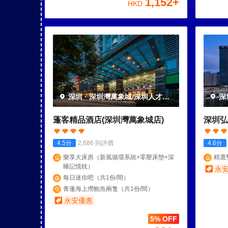
1,152
+
HKD
深圳
·
深圳灣萬象城/深圳人才公
深
園
園
蓬客精品酒店(深圳灣萬象城店)
深圳弘
4.5
分
2,686
則評價
4.6
分
樂享大床房（新風循環系統+零壓床墊+深
精選
睡記憶枕）
永
每日迷你吧（共1份/間）
青蓬海上撈鮑魚兩隻（共1份/間）
永安優惠
5% OFF