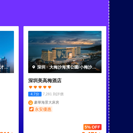
人才公
深圳
·
大梅沙海濱公園/小梅沙海
濱樂園
深圳美高梅酒店
4.7
分
7,281
則評價
豪華海景大床房
永安優惠
5% OFF