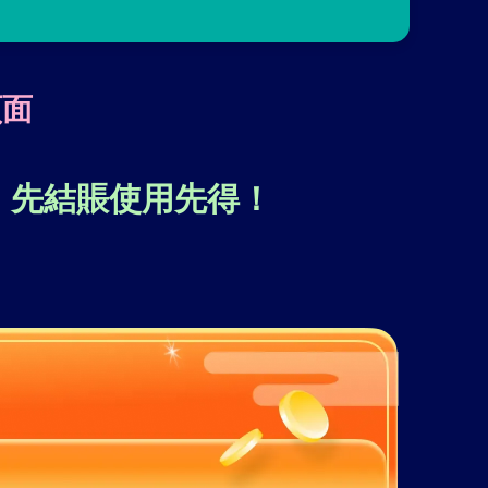
頁面
，先結賬使用先得！