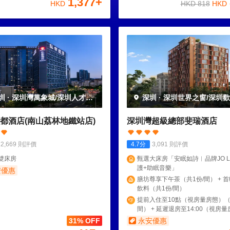
1,377
+
HKD
HKD
818
HKD
圳
·
深圳灣萬象城/深圳人才公
深圳
·
深圳世界之窗/深圳
都酒店(南山荔林地鐵站店)
深圳灣超級總部斐瑞酒店
2,669
則評價
4.7
分
3,091
則評價
雙床房
甄選大床房「安眠如詩︱品牌JO L
護+助眠音樂」
安優惠
膳坊尊享下午茶（共1份/間） + 首輪
飲料（共1份/間）
提前入住至10點（視房量房態）（
間） + 延遲退房至14:00（視房
（共1份/間）
31% OFF
永安優惠