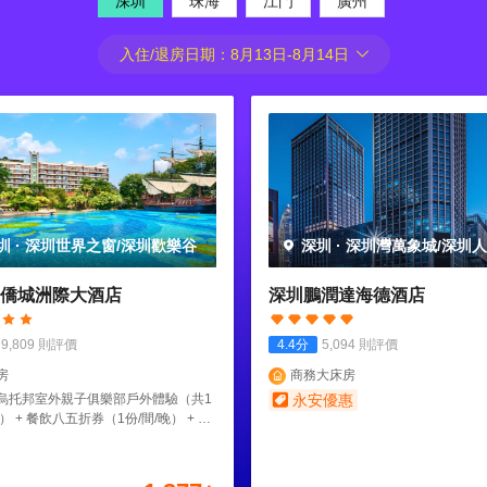
深圳
珠海
江門
廣州
入住/退房日期：
8月13日
-
8月14日
圳
·
深圳世界之窗/深圳歡樂谷
深圳
·
深圳灣萬象城/深圳
園
僑城洲際大酒店
深圳鵬潤達海德酒店
9,809
則評價
4.4
分
5,094
則評價
房
商務大床房
烏托邦室外親子俱樂部戶外體驗（共1
永安優惠
） + 餐飲八五折券（1份/間/晚） + 尊
幫您拍”旅拍服務自選三張電子底片（共
間）