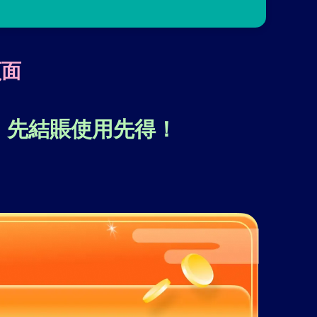
頁面
，先結賬使用先得！