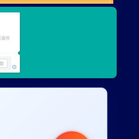
店適用
製