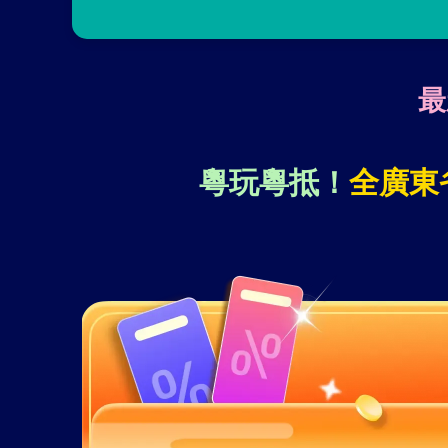
最
粵玩粵抵！
全廣東