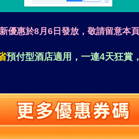
多
新優惠於8月6日發放，敬請留意本
多
省
預付型酒店適用，一連4天狂賞