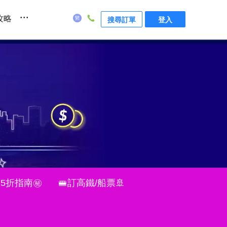
...
攻略
搜尋訂單
登入
75折指南㊙
🚝訂高鐵/船票🚢