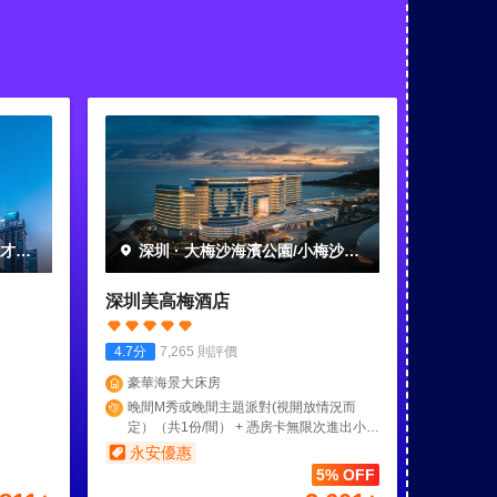
人才公
深圳
·
大梅沙海濱公園/小梅沙海
濱樂園
深圳美高梅酒店
4.7
分
7,265
則評價
豪華海景大床房
晚間M秀或晚間主題派對(視開放情況而
定）（共1份/間） + 憑房卡無限次進出小梅
沙海濱樂園（1份/間/晚） + 安漫旅拍 專業
永安優惠
旅拍（共1份/間）
5% OFF