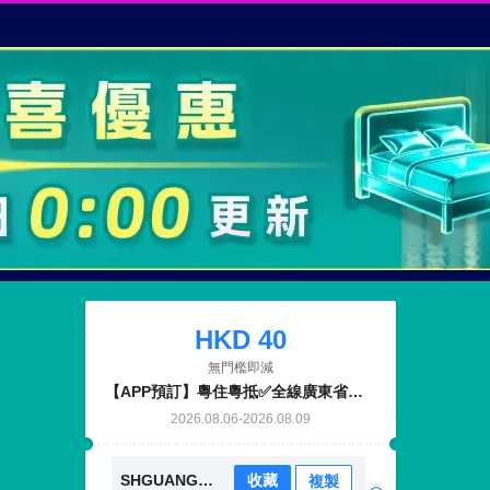
HKD
40
無門檻即減
【APP預訂】粵住粵抵✅全線廣東省預付酒店適用
2026.08.06
-
2026.08.09
SHGUANGDONG0806
收藏
複製