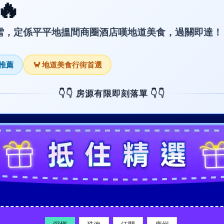
🔥
雪，定係平平地搵間商圈酒店嘆地道美食，過關即達！
暑推薦
🦀 地道美食行街首選
👇👇 房源有限即刻落單 👇👇