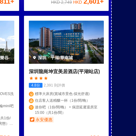
811
+
2,601
+
HKD
2,749
HKD
歡樂谷
深圳
·
平湖/華南城
深圳龍崗坤宜美居酒店(平湖站店)
4.8
分
2,391
則評價
OVES洗
標準大床房(賞城市景色-採光舒適)
住店客人送精釀一杯（1份/間/晚）
mini吧
迷你吧（1份/間/晚） + 保證延遲退房至
15:00（共1份/間）
共1份/
永安優惠
量房態）