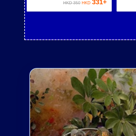
331
+
HKD
350
HKD