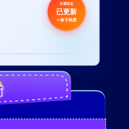
本週限定
已更新
⭐ 搶手熱賣