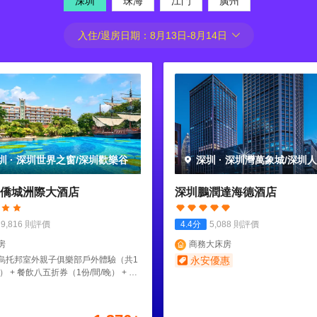
深圳
珠海
江門
廣州
入住/退房日期：
8月13日
-
8月14日
圳
·
深圳世界之窗/深圳歡樂谷
深圳
·
深圳灣萬象城/深圳
園
僑城洲際大酒店
深圳鵬潤達海德酒店
9,816
則評價
4.4
分
5,088
則評價
房
商務大床房
烏托邦室外親子俱樂部戶外體驗（共1
永安優惠
） + 餐飲八五折券（1份/間/晚） + 尊
幫您拍”旅拍服務自選三張電子底片（共
間）