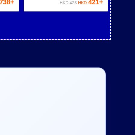
738
+
421
+
HKD
425
HKD