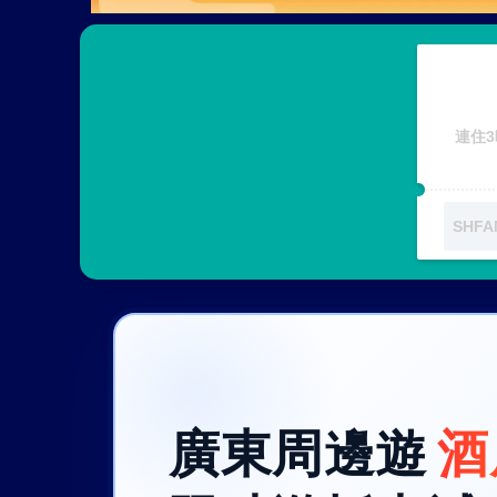
連住3
廣東周邊遊
酒