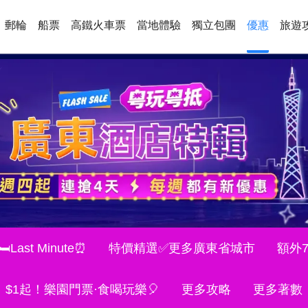
郵輪
船票
高鐵火車票
當地體驗
獨立包團
優惠
旅遊
Last Minute⏰
特價精選✅更多廣東省城市
額外
$1起！樂園門票·食喝玩樂🎈
更多攻略
更多著數