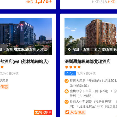
1,376
+
HKD
HKD
818
HKD
圳
·
深圳灣萬象城/深圳人才公
深圳
·
深圳世界之窗/深圳
都酒店(南山荔林地鐵站店)
深圳灣超級總部斐瑞酒店
2,670
則評價
4.7
分
3,089
則評價
雙床房
甄選大床房「安眠如詩︱品牌JO L
護+助眠音樂」
安優惠
膳坊尊享下午茶（共1份/間） + 首輪
飲料（共1份/間）
提前入住至10點（視房量房態）（
間） + 延遲退房至14:00（視房
（共1份/間）
31% OFF
永安優惠