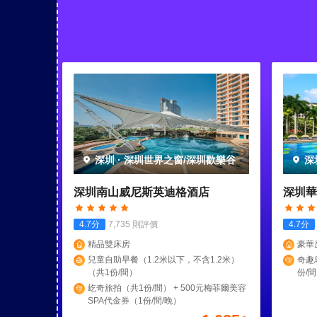
深圳
·
深圳世界之窗/深圳歡樂谷
深
深圳南山威尼斯英迪格酒店
深圳華
4.7
分
7,735
則評價
4.7
分
精品雙床房
豪華
兒童自助早餐（1.2米以下，不含1.2米）
奇趣
（共1份/間）
份/間
享“
屹奇旅拍（共1份/間） + 500元梅菲爾美容
1份/
SPA代金券（1份/間/晚）