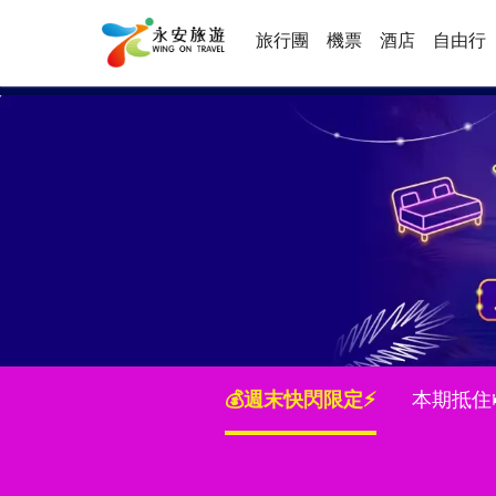
旅行團
機票
酒店
自由行
💰週末快閃限定⚡
本期抵住🛏️