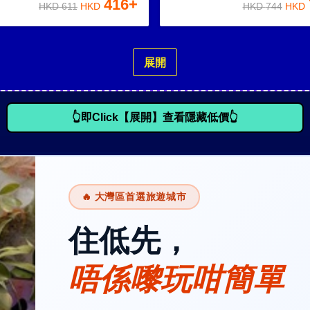
416
+
HKD
611
HKD
HKD
744
HKD
展開
👆即Click【展開】查看隱藏低價👆
🔥 大灣區首選旅遊城市
住低先，
唔係嚟玩咁簡單