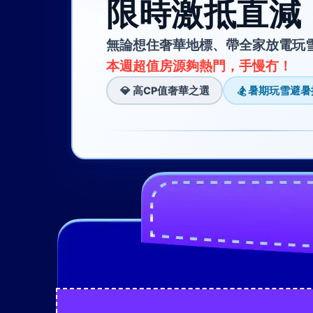
限時激抵直減 
無論想住奢華地標、帶全家放電玩
本週超值房源夠熱門，手慢冇！
💎 高CP值奢華之選
🏂 暑期玩雪避