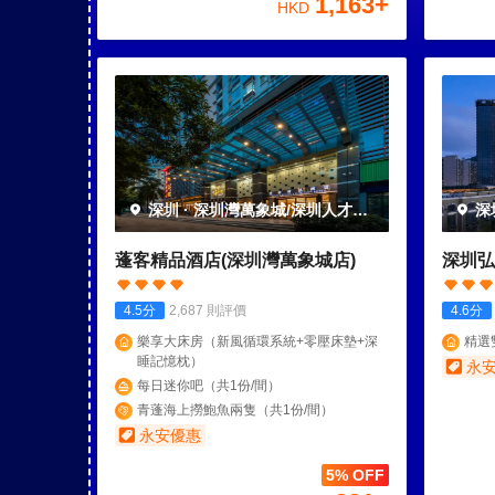
1,163
+
HKD
深圳
·
深圳灣萬象城/深圳人才公
深
園
園
蓬客精品酒店(深圳灣萬象城店)
深圳弘
4.5
分
2,687
則評價
4.6
分
樂享大床房（新風循環系統+零壓床墊+深
精選
睡記憶枕）
永
每日迷你吧（共1份/間）
青蓬海上撈鮑魚兩隻（共1份/間）
永安優惠
5% OFF