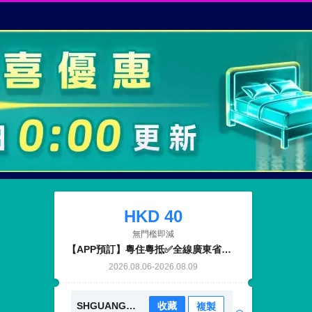
HKD
40
無門檻即減
【APP預訂】粵住粵抵✅全線廣東省預付酒店適用
2026.08.06
-
2026.08.09
SHGUANGDONG0806
收藏
複製