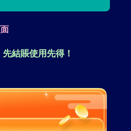
頁面
，先結賬使用先得！