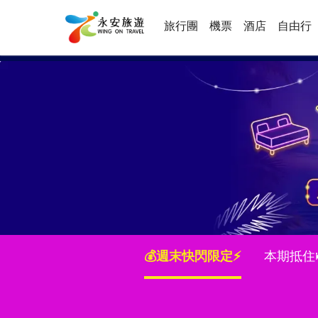
旅行團
機票
酒店
自由行
💰週末快閃限定⚡
本期抵住🛏️