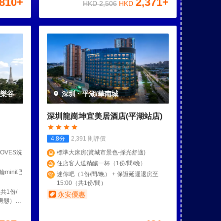
810
+
2,371
+
HKD
2,506
HKD
歡樂谷
深圳
·
平湖/華南城
深圳龍崗坤宜美居酒店(平湖站店)
4.8
分
2,391
則評價
OVES洗
標準大床房(賞城市景色-採光舒適)
住店客人送精釀一杯（1份/間/晚）
mini吧
迷你吧（1份/間/晚） + 保證延遲退房至
15:00（共1份/間）
共1份/
永安優惠
量房態）