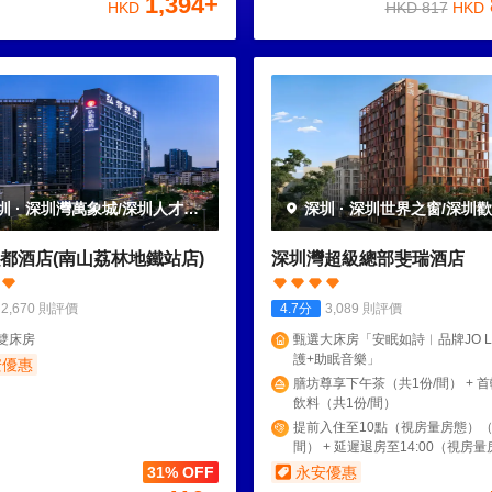
1,394
+
HKD
HKD
817
HKD
圳
·
深圳灣萬象城/深圳人才公
深圳
·
深圳世界之窗/深圳
都酒店(南山荔林地鐵站店)
深圳灣超級總部斐瑞酒店
2,670
則評價
4.7
分
3,089
則評價
雙床房
甄選大床房「安眠如詩︱品牌JO L
護+助眠音樂」
安優惠
膳坊尊享下午茶（共1份/間） + 首輪
飲料（共1份/間）
提前入住至10點（視房量房態）（
間） + 延遲退房至14:00（視房
（共1份/間）
31% OFF
永安優惠