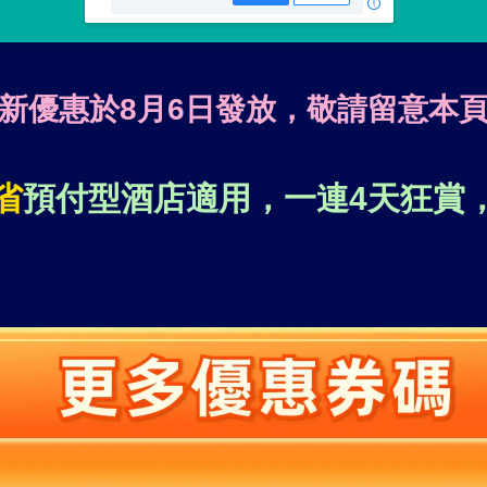
多
新優惠於8月6日發放，敬請留意本
多
省
預付型酒店適用，一連4天狂賞