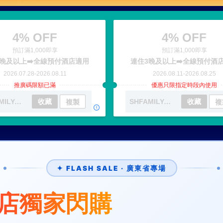
4% OFF
4% OFF
預訂滿1,000即享
預訂滿1,000即享
晚及以上➡️全線預付酒店適用
連住3晚及以上➡️全線預付酒
2026.07.28
-
2026.08.11
2026.08.11
-
2026.08.25
推廣碼限額已滿
優惠只限指定時段內使用
SHFAMILYAUG01
收藏
SHFAMILYAUG02
收藏
複製
複
✦ FLASH SALE · 廣東省專場
店獨家閃購