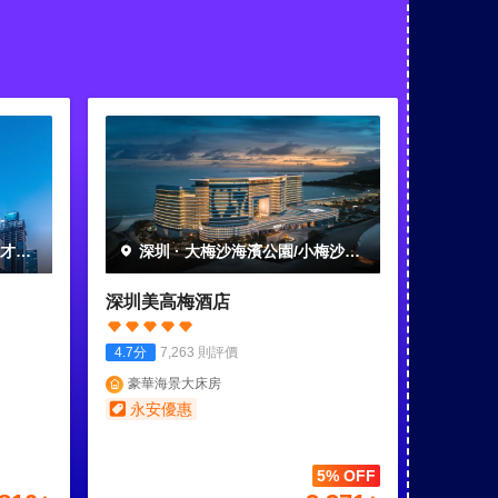
人才公
深圳
·
大梅沙海濱公園/小梅沙海
濱樂園
深圳美高梅酒店
4.7
分
7,263
則評價
豪華海景大床房
永安優惠
5% OFF