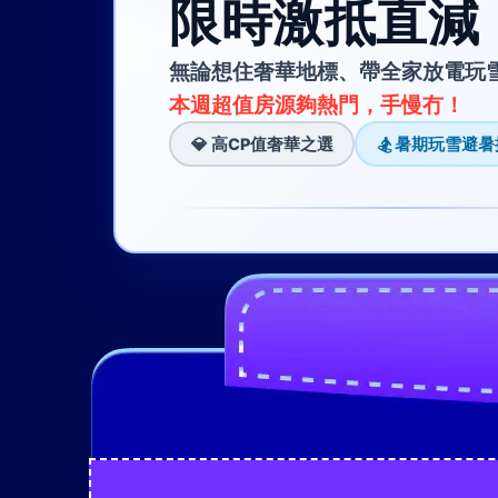
限時激抵直減 
無論想住奢華地標、帶全家放電玩
本週超值房源夠熱門，手慢冇！
💎 高CP值奢華之選
🏂 暑期玩雪避