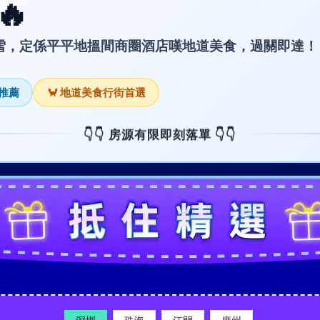
🔥
雪，定係平平地搵間商圈酒店嘆地道美食，過關即達！
暑推薦
🦀 地道美食行街首選
👇👇 房源有限即刻落單 👇👇