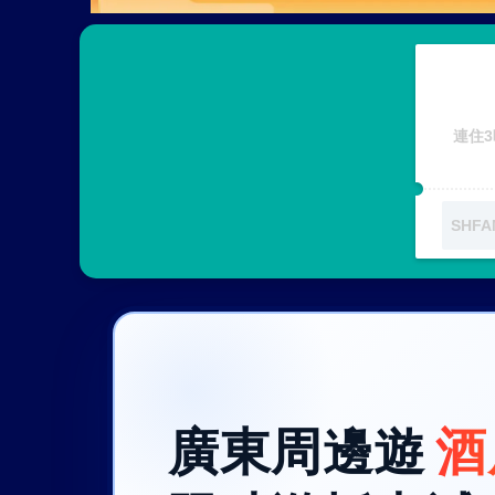
連住3
廣東周邊遊
酒