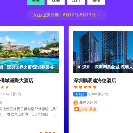
深圳
珠海
江門
廣州
入住/退房日期：
8月12日
-
8月13日
圳
·
深圳世界之窗/深圳歡樂谷
深圳
·
深圳灣萬象城/深圳
園
僑城洲際大酒店
深圳鵬潤達海德酒店
9,814
則評價
4.4
分
5,088
則評價
房
商務大床房
烏托邦室外親子俱樂部戶外體驗（共1
永安優惠
） + 餐飲八五折券（1份/間/晚） + 尊
幫您拍”旅拍服務自選三張電子底片（共
間）