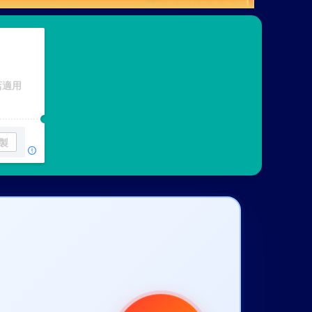
店適用
製