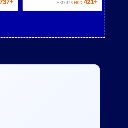
737
+
421
+
HKD
425
HKD