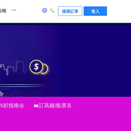
...
攻略
搜尋訂單
登入
75折指南㊙
🚝訂高鐵/船票🚢