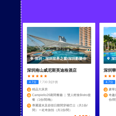
深圳
·
深圳世界之窗/深圳歡樂谷
深
深圳南山威尼斯英迪格酒店
深圳華
4.7
分
7,730
則評價
4.7
分
精品大床房
豪華
Campiello26鄰間餐廳 ｜ 雙人輕食Bistro套
奇趣
餐（1份/間/晚）
份/間
享“
專屬週末及節假日鄰間穿梭巴士（共1份/
1份/
間） + 屹奇旅拍（共1份/間）