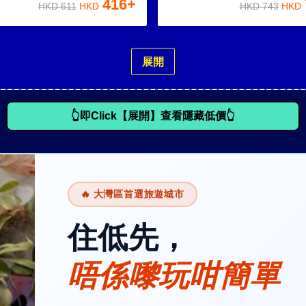
416
+
HKD
611
HKD
HKD
743
HKD
展開
👆即Click【展開】查看隱藏低價👆
🔥 大灣區首選旅遊城市
住低先，
唔係嚟玩咁簡單