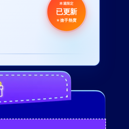
本週限定
已更新
⭐ 搶手熱賣