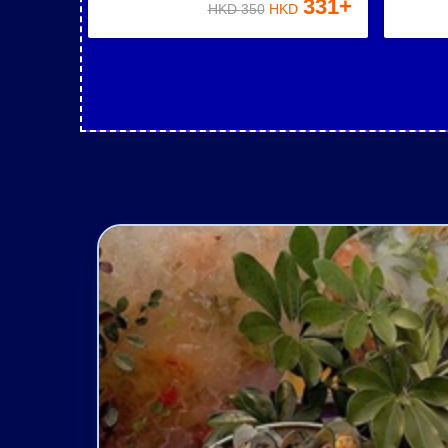
331
+
HKD
350
HKD