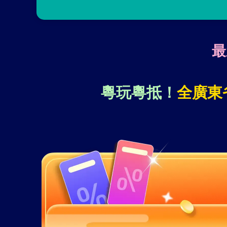
最
粵玩粵抵！
全廣東