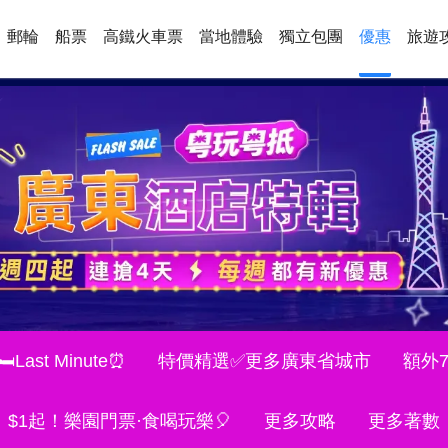
郵輪
船票
高鐵火車票
當地體驗
獨立包團
優惠
旅遊
Last Minute⏰
特價精選✅更多廣東省城市
額外
$1起！樂園門票·食喝玩樂🎈
更多攻略
更多著數