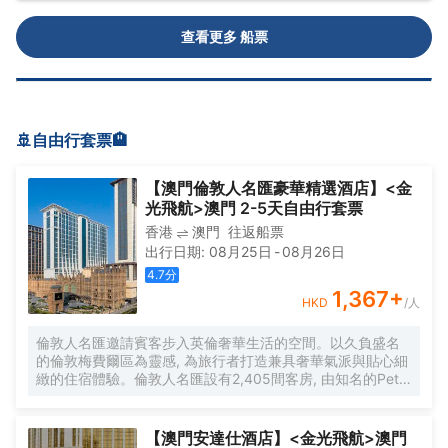
查看更多 船票
🚢自由行套票🏨
【澳門倫敦人名匯豪華精選酒店】<金
光飛航>澳門 2-5天自由行套票
香港
澳門
往返船票
出行日期
:
08月25日
-
08月26日
4.7
分
1,367
+
HKD
/人
倫敦人名匯邀請賓客步入英倫奢華生活的空間。以久負盛名
的倫敦梅費爾區為靈感, 為旅行者打造兼具奢華氣派與貼心細
緻的住宿體驗。倫敦人名匯設有2,405間客房, 由知名的Peter
Silling & Associates設計事務所擔綱設計, 重新詮釋英倫美學,
以強調比例及自然光的玩味個性凸顯喬治式建築的宏偉。精
心設計的一系列客房及套房以現代家居裝飾和典雅宅邸氛圍
【澳門安達仕酒店】<金光飛航>澳門