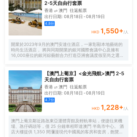
為特色, 是休閒和放鬆的理想之選。卓越的服務團隊讓賓客體
2-5天自由行套票
驗更上一層樓。倫敦人名匯設有多座游泳池、24小時健身中
香港
澳門
往返船票
心及水療中心, 體貼注重健康的賓客。餐飲選項包括喜公館。
出行日期
:
08月18日
-
08月19日
賓客亦可漫步於150 間國際品牌名店, 或於表演場地欣賞精彩
演出。
4.8
分
1,550
+
HKD
/人
開業於2023年9月的澳門安達仕酒店，一家彰顯本地藝術的
時尚生活酒店， 將與同期開業的銀河國際會議中心及擁有
16,000座位的銀河綜藝館合力打造亞洲會議度假至尚之選。
酒店設有專供大型會展及獎勵旅遊團隊辦理入住手續的大
堂，700多間客房和套房、安達仕酒廊、大堂吧、餐廳，以及
配有最先進設備的健身中心和室內恆溫泳池。 在澳門安達仕
【澳門上葡京】<金光飛航>澳門 2-5
酒店，獨樹一幟的安達仕格調隨處可見，為澳門增添了一抹
天自由行套票
絢麗獨特的景點。酒店的設計以澳門多姿多彩的中葡文化傳
香港
澳門
往返船票
統為靈感，配合精雕細琢且充滿生氣的裝潢，並以新鮮本地
出行日期
:
08月18日
-
08月19日
食材精心烹製而成的美饌佳餚等，將為商務及休閒旅遊賓客
帶來無與倫比的美妙享受。
4.7
分
1,228
+
HKD
/人
澳門上葡京鄰近路氹東亞運體育館及輕軌車站，便捷往來機
場、氹仔碼頭等，僅 25 分鐘車程即達澳門 半島市中心。 酒
店大樓提供 1,350 間瀰漫現代中國風的客房和套房，飽覽綠