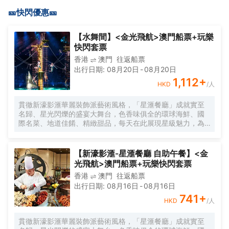
🎫快閃優惠🎫
【水舞間】<金光飛航>澳門船票+玩樂
快閃套票
香港
澳門
往返船票
出行日期
:
08月20日
-
08月20日
1,112
+
HKD
/人
貫徹新濠影滙華麗裝飾派藝術風格，「星滙餐廳」成就實至
名歸、星光閃爍的盛宴大舞台，色香味俱全的環球海鮮、國
際名菜、地道佳餚、精緻甜品，每天在此展現星級魅力，為
您呈獻華美豐盛的自助餐體驗。
【新濠影滙-星滙餐廳 自助午餐】<金
光飛航>澳門船票+玩樂快閃套票
香港
澳門
往返船票
出行日期
:
08月16日
-
08月16日
741
+
HKD
/人
貫徹新濠影滙華麗裝飾派藝術風格，「星滙餐廳」成就實至