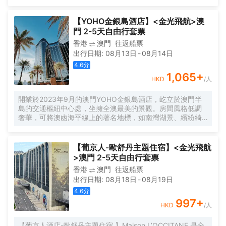
茵勝境花園及路氹醉人景緻。房內備有高 速寬帶上網、55 英
寸平面電視、豪華浴缸及獨立淋浴間，並採用 Grohe
Freehander 淋浴系統。 水療中心設有 14 間奢華典雅的水療
【YOHO金銀島酒店】<金光飛航>澳
套房提供專業護理、Gentlemen's Tonic 美髮中心打造個人化
門 2-5天自由行套票
造型， 以及由 Bastien Gonzalez 主理的 PEDI:MANI:CURE
香港
澳門
往返船票
Studio 美甲中心的護手美足療程；健身房提供泰諾 健
出行日期
:
08月13日
-
08月14日
（Technogym®）的先進器材，並設教練指導；室內外泳池
四季恒温，療愈賓客身心。度假村集結多家首登澳門的食府
4.6
分
及特色主題餐廳，囊括來自澳門、葡萄牙、中國各省及歐美
1,065
+
HKD
/人
的環球佳餚， 多元選擇滿足不同口味。
開業於2023年9月的澳門YOHO金銀島酒店，屹立於澳門半
島的交通樞紐中心處，坐擁全澳最美的景觀。房間風格低調
奢華，可將澳凼海平線上的著名地標，如南灣湖景、繽紛綺
麗的南灣湖心大型噴泉及永利噴泉等盡收眼底。 天與海，湖
與城在這裏交匯共融。 YOHO金銀島更設有適合長期逗留的
酒店公寓式套房，提供設備齊全的廚房和乾洗機，讓您在外
【葡京人-歐舒丹主題住宿】<金光飛航
亦能賓至如歸，感受家一般的舒適。 酒店坐落於澳門半島最
>澳門 2-5天自由行套票
核心地帶，正前方為全澳門最四通八達的巴士轉乘站，附設
香港
澳門
往返船票
行人隧道直通毗鄰的新葡京酒店、葡京酒店、永利度假村、
出行日期
:
08月18日
-
08月19日
美高梅酒店、星際酒店及中國銀行大廈等，交通便捷的同時
更有美景環繞，可以俯瞰整個澳門半島的天際線和海灣。尤
4.6
分
其於落日時分，夕陽把天空染成一片橙紅色，倒映在湖面
997
+
HKD
/人
上，既浪漫又壯觀，令人舒適愜意。當夜幕降臨，可以近距
離地感受璀璨動人的城市夜景，為您帶來前所未見的嶄新體
【葡京人酒店-歐舒丹主題住宿 】Maison L’OCCITANE 是全