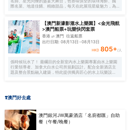
名歸、星光閃爍的盛宴大舞台，色香味俱全的環球海鮮、國
際名菜、地道佳餚、精緻甜品，每天在此展現星級魅力，為
您呈獻華美豐盛的自助餐體驗。
【澳門新濠影滙水上樂園】<金光飛航
>澳門船票+玩樂快閃套票
香港
澳門
往返船票
出行日期
:
08月13日
-
08月13日
805
+
HKD
/人
係時候玩水了！ 最矚目的全新室內水上樂園專案由水上樂園
行業領導者、加拿大白水公司所規劃設計。配合全新酒店主
題及整合景點融入建築，特此提供獨具匠心的水上玩樂設
施，延伸滑水道至室外以創造更大空間感，讓所有年齡層的
玩家均可以共用歡樂難忘的水上活動。
❣️澳門好去處
澳門銀河JW萬豪酒店「名廚都匯」自助
餐（午餐/晚餐）