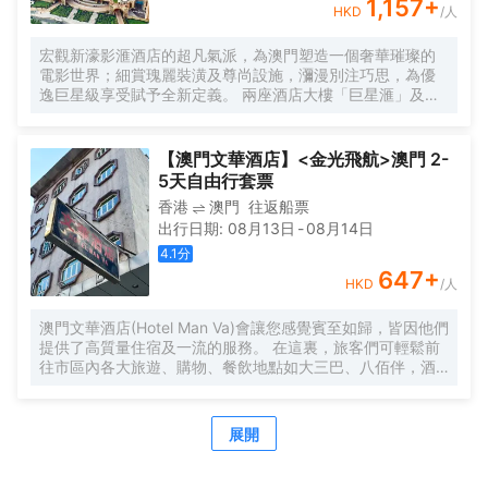
1,157
+
HKD
/人
宏觀新濠影滙酒店的超凡氣派，為澳門塑造一個奢華璀璨的
電影世界；細賞瑰麗裝潢及尊尚設施，瀰漫別注巧思，為優
逸巨星級享受賦予全新定義。 兩座酒店大樓「巨星滙」及氣
派非凡的「明星滙」的客房及套房，時尚型格的客房同時融
合了華麗裝飾派的藝術風格，閃爍耀目，無與倫比，演繹超
凡氣度，一切由您主導。 在這裏，每分每秒都享受巨星度假
【澳門文華酒店】<金光飛航>澳門 2-
禮遇，或選擇於「漣」水療來一趟煥然身心之旅，或於薈萃
5天自由行套票
環球星級美食的多間食府享受多重感官盛宴，以及意想不到
香港
澳門
往返船票
的娛樂體驗，精彩連場，目不暇給。
出行日期
:
08月13日
-
08月14日
4.1
分
647
+
HKD
/人
澳門文華酒店(Hotel Man Va)會讓您感覺賓至如歸，皆因他們
提供了高質量住宿及一流的服務。 在這裏，旅客們可輕鬆前
往市區內各大旅遊、購物、餐飲地點如大三巴、八佰伴，酒
店位置優越讓遊人變得方便快捷。
展開