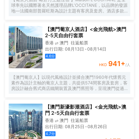
驗。 當您在YOHO金銀島酒店度過美好的一天後，您可以盡
球率先以國際著名天然護理品牌L’OCCITANE，以品牌的發源
情享受我們提供給入住賓客免費使用的無邊際泳池。飽覽主
地—法國南部普羅旺斯為設計主題有客房及套房。酒店多款
教山聖堂、優美海景及被驚豔的南灣湖景色包圍，在這個寧
客房的設計靈感取自L’OCCITANE標誌性的天然植物成分，分
靜而迷人的環境中，您可以沉浸在清涼的水中，放鬆身心，
別為蠟菊、馬鞭草、櫻花及乳木果，每款都展現出普羅旺斯
享受令人愉悅的泳池體驗。無邊際泳池的景觀設計為您提供
的獨特魅力和現代法國風情。
了壯麗的南灣湖景色，讓您感受到與大自然的親密接觸。
【澳門葡京人酒店】<金光飛航>澳門
2-5天自由行套票
香港
澳門
往返船票
出行日期
:
08月13日
-
08月14日
4.6
分
941
+
HKD
/人
【澳門葡京人】以現代風格設計並揉合澳門1960年代懷舊元
素作為設計主軸的葡京人主題，共提供574間客房及套房，客
房設計融合舊式商店鐵閘裝置及澳門舊照等，呈現澳門從過
去到現在的演變。
【澳門新濠影滙酒店】<金光飛航>澳
門 2-5天自由行套票
香港
澳門
往返船票
出行日期
:
08月25日
-
08月26日
4.7
分