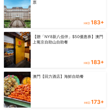
票
183
+
HKD
【贈「NY8新八佰伴」$50優惠券】澳門
上葡京自助山自助餐
183
+
HKD
澳門【回力酒店】海鮮自助餐
173
+
HKD