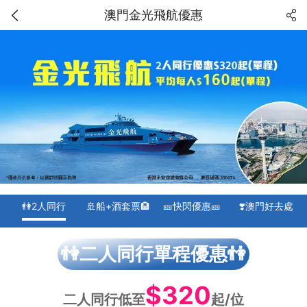
澳門金光飛航優惠
👫2人同行
🚢船+酒套票🏨
🎫快閃優惠🎫
❣️澳門好去處
👫二人同行單程優惠👫
$320
二人同行低至
起/位