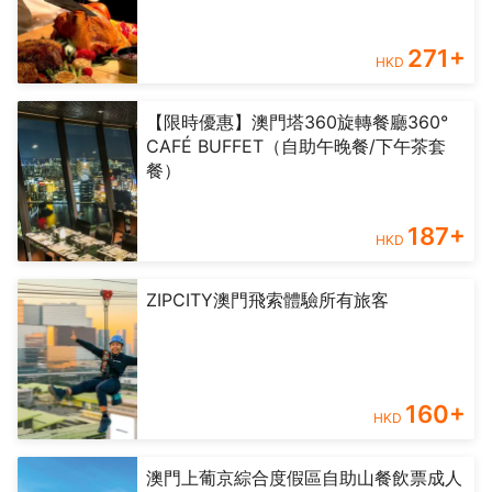
271
+
HKD
【限時優惠】澳門塔360旋轉餐廳360°
CAFÉ BUFFET（自助午晚餐/下午茶套
餐）
187
+
HKD
ZIPCITY澳門飛索體驗所有旅客
160
+
HKD
澳門上葡京綜合度假區自助山餐飲票成人