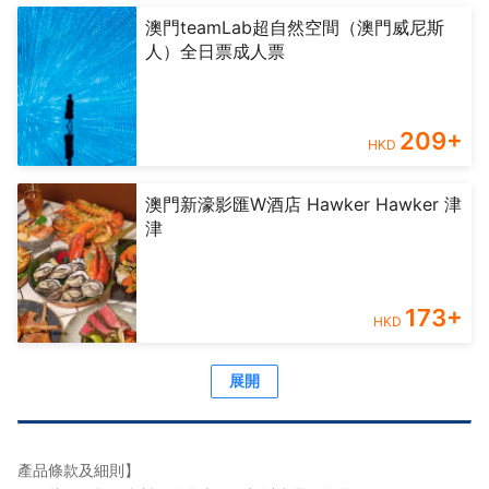
澳門teamLab超自然空間（澳門威尼斯
人）全日票成人票
209
+
HKD
澳門新濠影匯W酒店 Hawker Hawker 津
津
173
+
HKD
展開
產品條款及細則】