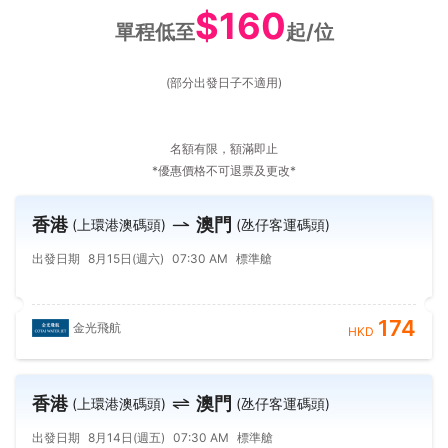
$160
單程低至
起/位
(部分出發日子不適用)
名額有限，額滿即止
*優惠價格不可退票及更改*
香港
澳門
(上環港澳碼頭)
(氹仔客運碼頭)
出發日期
8月15日(週六)
07:30 AM
標準艙
174
金光飛航
HKD
香港
澳門
(上環港澳碼頭)
(氹仔客運碼頭)
出發日期
8月14日(週五)
07:30 AM
標準艙