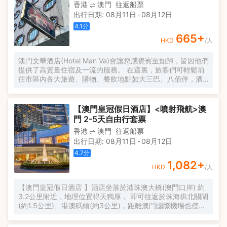
香港
澳門
往返船票
出行日期
:
08月11日
-
08月12日
4.1
分
665
+
HKD
/人
澳門文華酒店(Hotel Man Va)會讓您感覺賓至如歸，皆因他們
提供了高質量住宿及一流的服務。 在這裏，旅客們可輕鬆前
往市區內各大旅遊、購物、餐飲地點如大三巴、八佰伴，酒
店位置優越讓遊人變得方便快捷。
【澳門皇冠假日酒店】<噴射飛航>澳
門 2-5天自由行套票
香港
澳門
往返船票
出行日期
:
08月11日
-
08月12日
4.7
分
1,082
+
HKD
/人
【澳門皇冠假日酒店 】酒店坐落於港珠澳大橋(澳門口岸) 約
3.2公里附近，地理位置得天獨厚， 即可往返於珠海拱北關閘
(約1.5公里)、港澳碼頭(約3公里)，距離澳門國際機場也僅約
9公里。酒店會議設施一流，場地佈局靈活，設有面積從30-
780平方米的會議場地，其中包括780平方米的豪華宴會廳和