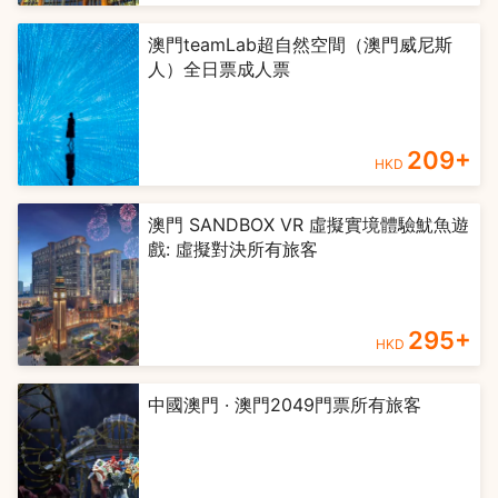
澳門teamLab超自然空間（澳門威尼斯
人）全日票成人票
209
+
HKD
澳門 SANDBOX VR 虛擬實境體驗魷魚遊
戲: 虛擬對決所有旅客
295
+
HKD
中國澳門 · 澳門2049門票所有旅客