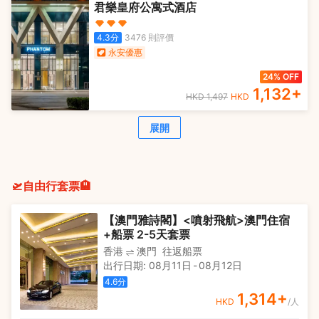
君樂皇府公寓式酒店
4.3
分
3476
則評價
永安優惠
24% OFF
1,132
+
HKD
1,497
HKD
展開
🛫自由行套票🏨
【澳門雅詩閣】<噴射飛航>澳門住宿
+船票 2-5天套票
香港
澳門
往返船票
出行日期
:
08月11日
-
08月12日
4.6
分
1,314
+
HKD
/人