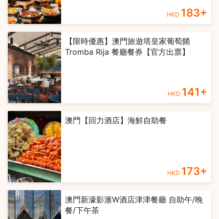
183
+
HKD
【限時優惠】澳門旅遊塔皇家葡萄餚
Tromba Rija 餐廳餐券【官方出票】
141
+
HKD
澳門【回力酒店】海鮮自助餐
173
+
HKD
澳門新濠影滙W酒店津津餐廳 自助午/晚
餐/下午茶