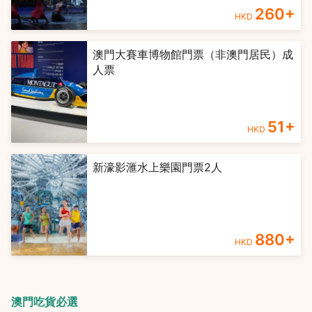
260
+
HKD
澳門大賽車博物館門票（非澳門居民）成
人票
51
+
HKD
新濠影滙水上樂園門票2人
880
+
HKD
澳門吃貨必選