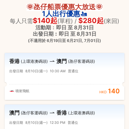
🌞氹仔船票優惠大放送🌞
1人出行優‍惠🚤
$140起
$280起
每人只需
(單程) /
(來回)
活動期﹕即日 至 8月31日
出發日期︰即日 至 8月31日
(不適用於 6月19日至 6月21日, 7月01日)
香港
澳門
(上環港澳碼頭)
(氹仔客運碼頭)
出發日期
8月10日(週一)
10:30 AM
普通位
140
噴射飛航
HKD
澳門
香港
(氹仔客運碼頭)
(上環港澳碼頭)
出發日期
8月10日(週一)
12:30 PM
普通位