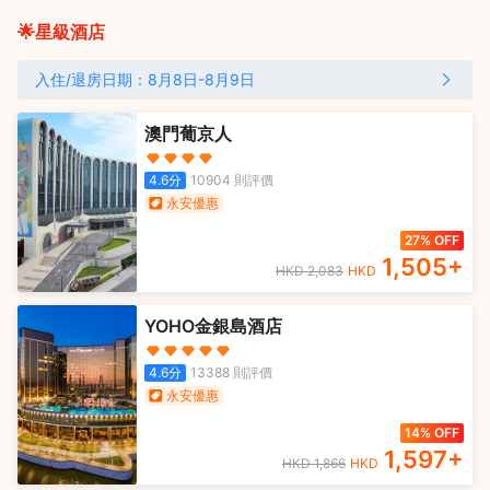
🌟星級酒店
入住/退房日期：
8月8日
-
8月9日
澳門葡京人
4.6
分
10904
則評價
永安優惠
27% OFF
1,505
+
HKD
2,083
HKD
YOHO金銀島酒店
4.6
分
13388
則評價
永安優惠
14% OFF
1,597
+
HKD
1,866
HKD