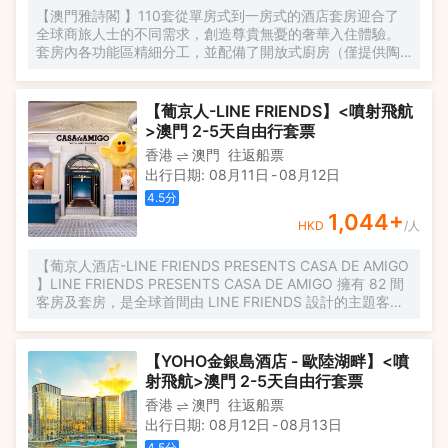
【澳門雅詩閣 】110套從單房式到一房式的酒店套房迎合了
全球商旅人士的不同需求，創造尊貴無憂的奢華入住體驗。
套房內各功能區精細分工，並配備了開放式廚房（僅提供陶
瓷餐具和玻璃器皿）。現代化的裝潢中揉入了別具澳門風情
的葡式設計，讓您即使身處酒店亦能探尋這個多元城市獨特
的一面。 您不僅可以在澳門雅詩閣便捷地前往周邊眾多的娛
【葡京人-LINE FRIENDS】<噴射飛航
樂、購物、歷史、文化中心，還可以隨意地在酒店配備的健
>澳門 2-5天自由行套票
身房中體驗綠色健康生活，或者選擇在室外游泳池、室內恒
香港
澳門
往返船票
温游泳池及桑拿房舒展身心——務求助您卸下勞累一天過後
出行日期
:
08月11日
-
08月12日
的疲憊，再精力十足地為第二天備戰。
4.5
分
1,044
+
HKD
/人
【葡京人酒店-LINE FRIENDS PRESENTS CASA DE AMIGO
】LINE FRIENDS PRESENTS CASA DE AMIGO 擁有 82 間
客房及套房，是全球首間由 LINE FRIENDS 設計的主題客
房。 入住酒店的客人就像參觀LINE FRIENDS朋友的家。 這
段經歷令人難忘。 客房的主題各具特色，分別是“BROWN主
題房”、“CONY主題房”和“LINE FRIENDS主題房”。 客房設計
【YOHO金銀島酒店 - 歐陸湖畔】<噴
色彩繽紛，靈感來自葡萄牙建築和澳門簡約的東方之美。
射飛航>澳門 2-5天自由行套票
LINE FRIENDS PRESENTS CASA DE AMIGO 的專屬色彩和
香港
澳門
往返船票
款式，在整個設計中結合了 LINE FRIENDS 的可愛和獨特活
出行日期
:
08月12日
-
08月13日
潑的性格，讓客人與自己喜歡的 LINE FRIENDS 朋友一起創
造不同的時刻
4.5
分