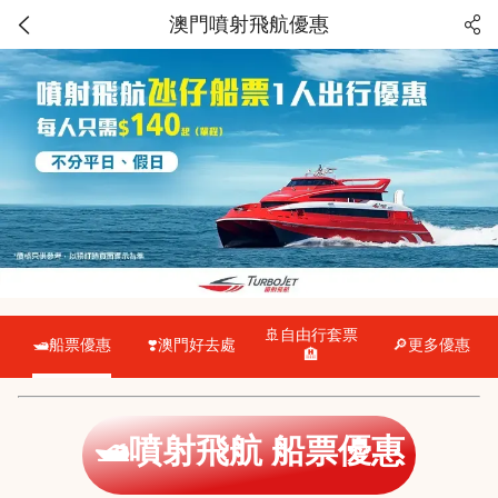
澳門噴射飛航優惠
🚢自由行套票
🛥️船票優惠
❣️澳門好去處
🔎更多優惠
🏨
🛥️噴射飛航 船票優惠