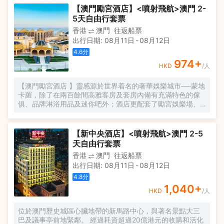
5間不同規模的多功能廳。
【澳門勵宮酒店】<噴射飛航>澳門 2-
5天自由行套票
香港
澳門
往返船票
出行日期
:
08月11日
-
08月12日
4.6
分
974
+
HKD
/人
【澳門勵宮酒店 】靈感源於世界着名的奢華娛樂城市──蒙地
卡羅，除了在兩百餘間高雅客房及套房內備有充滿特色的傢
俱、品牌淋浴用品及迷你吧外；酒店更配套了勵宮娛樂場、
購物商場、多功能廳及不同類型的餐廳，並提供托兒、貴賓
管家服務及豪華轎車服務等酒店禮遇，滿足了尊尚住宿的一
站式需求。
【新中央酒店】<噴射飛航>澳門 2-5
天自由行套票
香港
澳門
往返船票
出行日期
:
08月11日
-
08月12日
4.8
分
1,040
+
HKD
/人
位於澳門歷史城區心臟地帶的新馬路中心，與著名景點大三
巴及議事亭前地緊鄰。 經過耗資超過20億港元的收購和活化