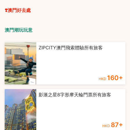
❣️澳門好去處
澳門潮玩玩意
ZIPCITY澳門飛索體驗所有旅客
160
+
HKD
影滙之星8字形摩天輪門票所有旅客
87
+
HKD