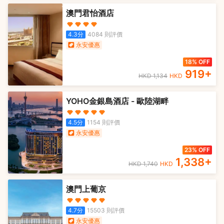
澳門君怡酒店
4.3
分
4084
則評價
永安優惠
18% OFF
919
+
HKD
1,134
HKD
YOHO金銀島酒店 - 歐陸湖畔
4.5
分
1154
則評價
永安優惠
23% OFF
1,338
+
HKD
1,740
HKD
澳門上葡京
4.7
分
15503
則評價
永安優惠