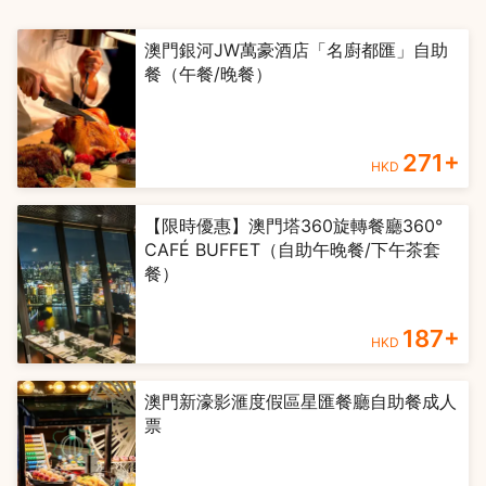
澳門銀河JW萬豪酒店「名廚都匯」自助
餐（午餐/晚餐）
271
+
HKD
【限時優惠】澳門塔360旋轉餐廳360°
CAFÉ BUFFET（自助午晚餐/下午茶套
餐）
187
+
HKD
澳門新濠影滙度假區星匯餐廳自助餐成人
票