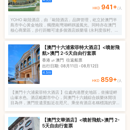
941
+
HKD
/人
YOHO 歐陸酒店，由「歐陸酒店」品牌管理，屹立於澳門半
島市中心黃金地段，獨攬南灣湖畔靜謐風光。同時亦在澳門
核心商業區，步行距離可達多個酒店娛樂場 (永利度假村、星
際娛樂場、美高梅及葡京等)。YOHO 歐陸酒店憑藉榮獲「亞
洲不動產獎」的設計與「澳門最美景觀優質品牌大獎」的雙
重認證，演繹景觀與美學共融的非凡體驗。 酒店共設204間
【澳門十六浦索菲特大酒店】<噴射飛
細琢打造的精品客房，每間均以沉穩黑為基底，綴以温潤木
航>澳門 2-5天自由行套票
色與古銅金細節，呈現低調而富於格調的隱奢空間，為奔波
香港
澳門
往返船票
於晝夜邊緣的旅人提供一處不問來去的安心避風港。 酒店附
出行日期
:
08月11日
-
08月12日
設金銀島湖畔廣場，彙集電影院、特色餐飲、時尚零售及家
庭休閒設施，打造多元體驗場景。周邊的櫻花大道、環湖藝
4.5
分
術公園與跑步徑，讓您盡情沉浸於自然與藝術交融的休閒時
859
+
HKD
/人
光，成就一段嶄新的購物度假旅程。
【澳門十六浦索菲特大酒店 】位處內港歷史地區，坐擁堤畔
山峯水色。酒店毗鄰市中心，與澳門十六鋪綜合娛樂休閒項
目為伴，澳門世遺景點近在咫尺。乘坐有酒店名稱標識的穿
梭巴士可快速往返酒店與外港碼頭（詳情請諮詢商家）。 酒
店整座建築物洋溢着濃郁的南歐風情，為賓客帶來高雅的住
宿環境，此外酒店還設有各類娛樂場所，為旅客締造“家”以外
【澳門文華酒店】<噴射飛航>澳門 2-
的休閒文化。
5天自由行套票