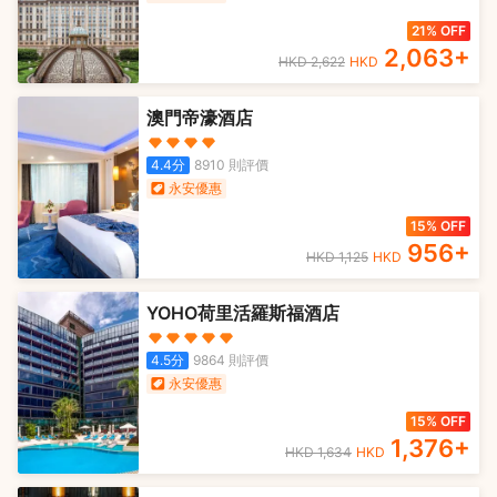
21% OFF
2,063
+
HKD
2,622
HKD
澳門帝濠酒店
4.4
分
8910
則評價
永安優惠
15% OFF
956
+
HKD
1,125
HKD
YOHO荷里活羅斯福酒店
4.5
分
9864
則評價
永安優惠
15% OFF
1,376
+
HKD
1,634
HKD