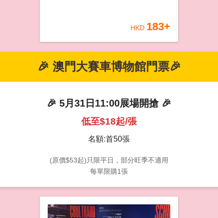
183
+
HKD
🎉 澳門大賽車博物館門票🎉
🎉 5月31日11:00展場開搶 🎉
低至$18起/張
名額:首50張
(原價$53起)只限平日，部分旺季不適用
每單限購1張