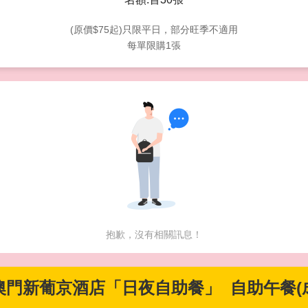
(原價$75起)只限平日，部分旺季不適用
每單限購1張
抱歉，沒有相關訊息！
 澳門新葡京酒店「日夜自助餐」 自助午餐(