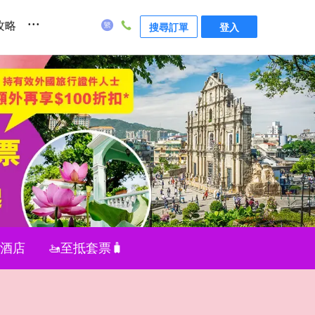
...
攻略
搜尋訂單
登入
值酒店
🚤至抵套票🧳