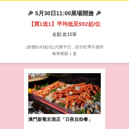
🎉 5月30日11:00展場開搶 🎉
【買1送1】平均低至$92起/位
名額:首10單
(原價$183起/位)只限平日，部分旺季不適用
每單限購 1 套
澳門新葡京酒店「日夜自助餐」