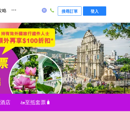
...
攻略
搜尋訂單
登入
值酒店
🚤至抵套票🧳