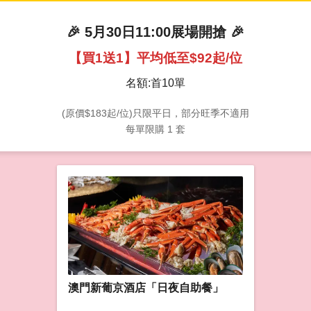
🎉 5月30日11:00展場開搶 🎉
【買1送1】平均低至$92起/位
名額:首10單
(原價$183起/位)只限平日，部分旺季不適用
每單限購 1 套
澳門新葡京酒店「日夜自助餐」