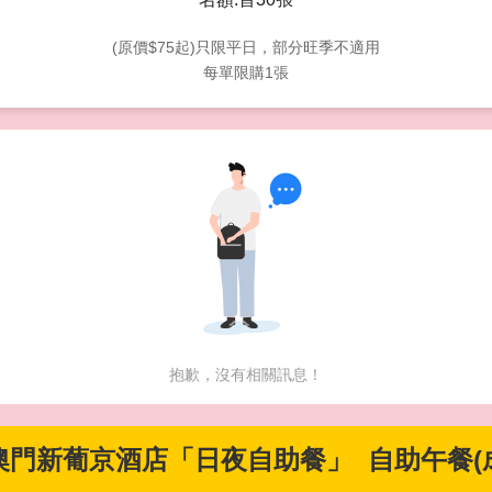
(原價$75起)只限平日，部分旺季不適用
每單限購1張
抱歉，沒有相關訊息！
 澳門新葡京酒店「日夜自助餐」 自助午餐(