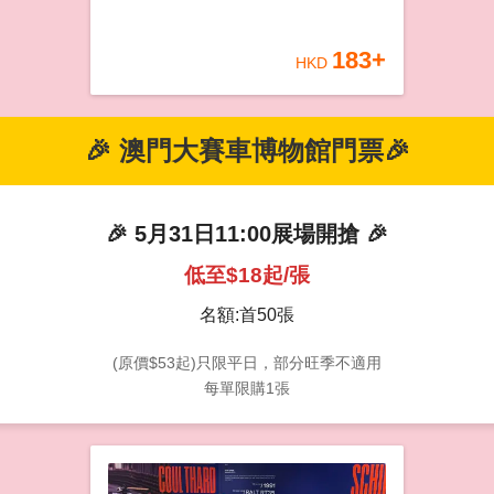
183
+
HKD
🎉 澳門大賽車博物館門票🎉
🎉 5月31日11:00展場開搶 🎉
低至$18起/張
名額:首50張
(原價$53起)只限平日，部分旺季不適用
每單限購1張