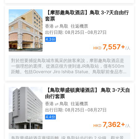
【摩那趣鳥取酒店】鳥取 3-7天自由行
套票
香港
鳥取
往返機票
出行日期
:
08月25日
-
08月27日
4.3
分
7,557
+
HKD
/人
對於想要捕捉鳥取城市風采的旅客來說，摩那趣鳥取酒店是
一個理想的選擇。從酒店很方便到達JR鳥取站，僅有500m
距離。包括Governor Jiro Ishiba Statue、鳥取駅前食品市場
和Tuzurao Castle Ruins都在短距離內，入住酒店的旅客在該
地區遊覽會很方便。酒店鄰近多個熱門旅遊景點，包括久松
山、Gallery Eikosha和渡邊美術館，旅客可以將行程安排的
【鳥取華盛頓廣場酒店】 鳥取 3-7天自
更加緊湊。 倘若您在忙碌的一天後想在自己的客房內放鬆，
由行套票
提供24小時熱水的客房浴室是不錯的選擇。 酒店種類繁多的
香港
鳥取
往返機票
休閒設施能為每一位下榻於此的旅客創造多元化的休閒空
出行日期
:
08月25日
-
08月27日
間，這其中包括按摩室、Spa和桑拿浴室。酒店設有會議廳，
為旅客提供高品質的商務服務。酒店設有24小時前台諮詢服
4.4
分
務，為下榻至此的您提供最貼心的行程安排。
7,362
+
HKD
/人
鳥取華盛頓酒店廣場距離 JR 鳥取站步行約 2 分鐘。觀光景