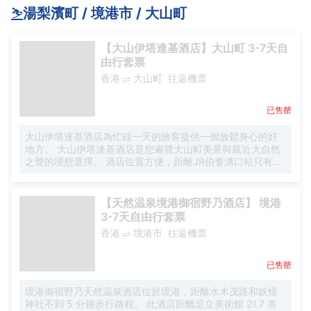
⛷️
湯梨濱町 / 境港市 / 大山町
便到達。 酒店設有咖啡廳，您可在這裏放鬆身心，享受貼心
的服務。除此之外，我們還為您精心蒐集了周邊的餐飲信
息，Kozosushi Chain Yoneda、Tojiba et Cafe Yunoka
【大山伊塔達基酒店】大山町 3-7天自
Cafe Restaurant和Furusato Kenkomura Bussankan（咖啡
由行套票
店）期待着您的光顧。 在漫長的一天結束後，遊客可以在桑
拿浴室進行放鬆，可大大提升您對酒店的滿意度。酒店配備
香港
大山町
往返機票
有會議廳，可供旅客使用。
已售罄
大山伊塔達基酒店為忙碌一天的旅客提供一個放鬆身心的好
地方。 大山伊塔達基酒店是您遍覽大山町美景與親近大自然
之聲的理想選擇。 酒店位置方便，距離JR伯耆溝口站只有
13km，米子鬼太郎機場只有32km。 通過GoEnZan Smoke
table，一木一石運動 石置き場和大山寺靈寶閣，您可以輕鬆
地從這家酒店看見大山町的景點。 當客人有多餘的休閒時
【天然温泉境港御宿野乃酒店】 境港
間，可使用現場的各種設施。 停車場現場提供給自己開車的
3-7天自由行套票
人， 這家酒店從未有過沉悶的時刻，我們的客人表示設施非
香港
境港市
往返機票
常好。
已售罄
境港御宿野乃天然温泉酒店位於境港，距離水木茂路和妖怪
神社不到 5 分鐘步行路程。 此酒店距離足立美術館 21.7 英