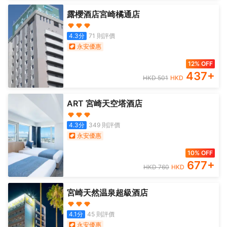
露櫻酒店宮崎橘通店
4.3
分
71
則評價
永安優惠
12% OFF
437
+
HKD
501
HKD
ART 宮崎天空塔酒店
4.3
分
349
則評價
永安優惠
10% OFF
677
+
HKD
760
HKD
宮崎天然温泉超級酒店
4.1
分
45
則評價
永安優惠