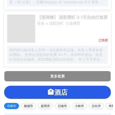
里（35 公里），距離Gegege no Yokairakuen 0.5 英里
（0.9 公里）。 一定要享受一下温泉、桑拿和卡拉 OK等度假
設施。此酒店還提供免費 WiFi和自動售貨機。 在境港御宿野
乃天然温泉酒店，您可以去餐廳享用美餐。每天 6:30 至
【望湖樓】 湯梨濱町 3-7天自由行套票
9:30 提供收費的自助式早餐。 特色服務/設施包括乾洗/洗衣
香港
湯梨濱町
往返機票
服務、24 小時前台服務和行李寄存。酒店提供收費自助停
車。 有 195 間空調客房提供冰箱；您定能在旅途中找到家的
舒適。提供免費無線網絡，方便您與朋友保持聯繫。配備淋
浴設施的私人浴室提供免費洗浴用品和吹風機。便利設施包
已售罄
括保險箱和書桌；而且每天提供客房服務。
我們竭力確保客人享受一流的服務和設施，為客人帶來舒適
的體驗。 使用住宿提供的免費 Wi-Fi，保持即時通信。使用
住宿提供的服務，輕鬆體驗湯梨浜的精彩。 客人可享受住宿
提供的免費停車。提供禮賓服務等前台設施服務，旨在滿足
您的需求。 僅可在指定的有限區域內吸煙。在望湖樓，每間
客房均配備便利的設施，確保您享受舒適的入住體驗。 為確
更多套票
保您住得舒心，部分客房提供空調或寢具用品，以提升您的
住宿體驗。許多客房均配有室內視頻流媒體、每日報紙或電
視，供客人娛樂和享受。 在部分客房中，住宿為客人提供了
🏨酒店
沖泡咖啡或茶的器具。使用部分客房衞生間提供的浴袍、毛
巾或吹風機，保持您的清潔和舒適。 望湖樓為您提供住宿內
早餐，讓您毫無壓力地開始新的一天。 在望湖樓，客人可以
使用 24 小時提供零食和飲料的自動售貨機。盡情享受望湖樓
宮崎市
都城市
延岡市
日南市
小林市
日向市
串間
的眾多活動。 您可以前往水療設施放鬆身心，獲得舒緩的體
驗，愉快地結束每一天。