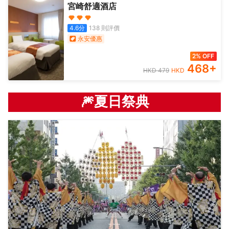
宮崎舒適酒店
4.6
分
138
則評價
永安優惠
2% OFF
468
+
HKD
479
HKD
🎆夏日祭典