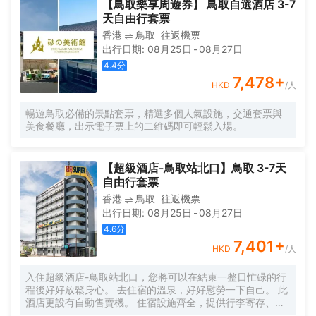
，JR西日本宮島渡輪，高速公路巴士除外
【鳥取樂享周遊券】 鳥取自選酒店 3-7
天自由行套票
香港
鳥取
往返機票
出行日期
:
08月25日
-
08月27日
4.4
分
7,478
+
HKD
/人
暢遊鳥取必備的景點套票，精選多個人氣設施，交通套票與
美食餐廳，出示電子票上的二維碼即可輕鬆入場。
【超級酒店-鳥取站北口】鳥取 3-7天
自由行套票
香港
鳥取
往返機票
出行日期
:
08月25日
-
08月27日
4.6
分
7,401
+
HKD
/人
入住超級酒店-鳥取站北口，您將可以在結束一整日忙碌的行
程後好好放鬆身心。 去住宿的溫泉，好好慰勞一下自己。 此
酒店更設有自動售賣機。 住宿設施齊全，提供行李寄存、乾
洗和洗衣服務。 開車前來的住客可以使用停車場。