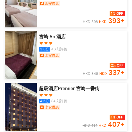
永安優惠
1% OFF
393
+
HKD
398
HKD
宮崎 5c 酒店
3.8
分
46
則評價
永安優惠
2% OFF
337
+
HKD
345
HKD
超級酒店Premier 宮崎一番街
4.6
分
84
則評價
永安優惠
1% OFF
407
+
HKD
414
HKD