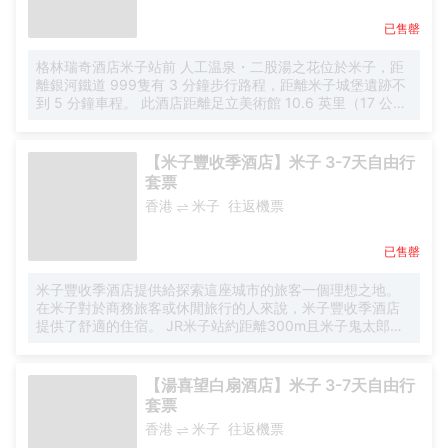
已售罄
格林瑞奇酒店米子站前 人工温泉・二股湯之花位於米子，距
離銀河鐵道 999隻有 3 分鐘步行路程，距離米子城堡遺跡不
到 5 分鐘車程。 此酒店距離足立美術館 10.6 英里（17 公
里），距離湊山公園 1 英里（1.6 公里）。 您可利用免費
WiFi和自動售貨機等便利服務和設施。 特色服務/設施包括乾
洗/洗衣服務、24 小時前台服務和行李寄存。 酒店有 152 間
【米子豐收季酒店】米子 3-7天自由行
客房，提供平板電視。提供免費無線網絡，方便您與朋友保
套票
持聯繫；有線頻道可滿足您的娛樂需求。配備淋浴/盆浴組合
香港
米子
往返機票
的私人浴室提供免費洗浴用品和坐浴桶。便利設施包括書桌
和電熱水壺；而且每天提供客房服務。
已售罄
米子豐收季酒店提供給探索這座城市的旅客一個理想之地。
在米子對於商務旅客或休閒旅行的人來說，米子豐收季酒店
提供了舒適的住宿。 JR米子站約距離300m且米子鬼太郎機
場約距離17km遠，旅客很容易前往酒店。 該區域內可看見多
元活動，米子會議中心 BIGSHIP，JR Sakai Line和Dorayaki
Dramatic Park Yonago都在附近。 當客人有多餘的休閒時
【湯喜望白扇酒店】米子 3-7天自由行
間，可使用現場的各種設施。 酒店可應要求安排機場接機服
套票
務。 這家米子酒店的客人可以使用停車場設施。
香港
米子
往返機票