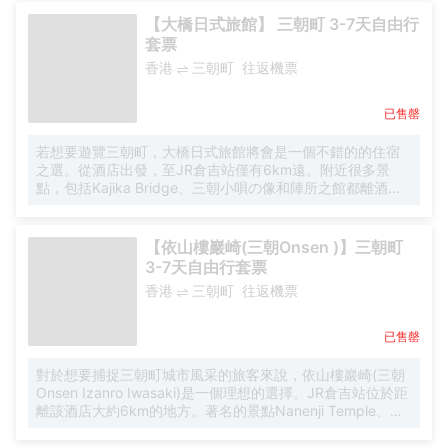
施與尊貴的服務，確保您在入住期間愉快、愜意。 酒店的特
色服務設施包括停車場, 餐廳, 咖啡店, 電梯, 保險箱。 共有44
【大橋日式旅館】 三朝町 3-7天自由行
間房間可供客人選擇，全都給人以安靜典雅的感覺。 在繁忙
套票
的一天過後，不妨到酒店的温泉 , 水療中心, 花園, 卡拉OK放
香港
三朝町
往返機票
鬆一下自己。 萬翠樓旅館地理位置優越，設施優良，各方面
均為理想之選。
已售罄
若想要遊覽三朝町，大橋日式旅館將會是一個不錯的的住宿
之選。從酒店出發，至JR倉吉站僅有6km遠。附近很多景
點，包括Kajika Bridge、三朝小唄の像和陣所之館都離酒店
不遠。去著名景點Ueshi Castle Remains和極楽寺，您只需
搭乘出租車很方便到達。 酒店休閒區提供了各類設施，您可
以在這裏舒緩身心壓力。酒店為旅客提供接站服務，舒適到
【依山樓巖崎(三朝Onsen )】三朝町
家。
3-7天自由行套票
香港
三朝町
往返機票
已售罄
對於想要捕捉三朝町城市風采的旅客來說，依山樓巖崎(三朝
Onsen Izanro Iwasaki)是一個理想的選擇。JR倉吉站位於距
離該酒店大約6km的地方。著名的景點Nanenji Temple、三
朝温泉和梶川理髪館・理容史料館均可步行很短距離到達。
去著名景點Ueshi Castle Remains，您只需搭乘出租車很方