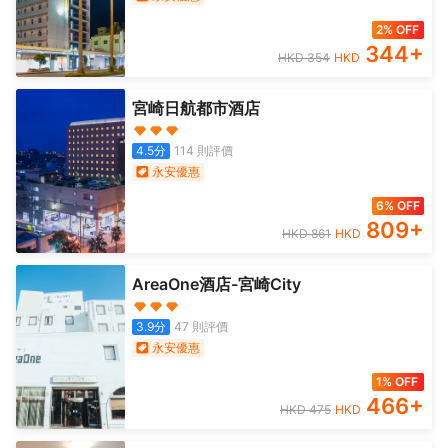
2% OFF
344
+
HKD
354
HKD
宮崎日航都市酒店
4.5
分
114
則評價
永安優惠
6% OFF
809
+
HKD
861
HKD
AreaOne酒店-宮崎City
3.9
分
47
則評價
永安優惠
1% OFF
466
+
HKD
475
HKD