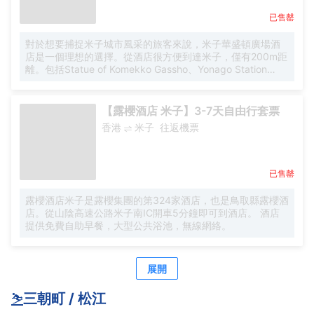
已售罄
對於想要捕捉米子城市風采的旅客來說，米子華盛頓廣場酒
店是一個理想的選擇。從酒店很方便到達米子，僅有200m距
離。包括Statue of Komekko Gassho、Yonago Station
Dandan Hiroba stepped Square和Yano Art Gallery都在短
距離內，入住酒店的旅客在該地區遊覽會很方便。酒店鄰近
多個熱門旅遊景點，包括深田氏庭園、Community Plaza
【露櫻酒店 米子】3-7天自由行套票
Hyakkado和公尺子市福市考古資料館，旅客可以將行程安排
香港
米子
往返機票
的更加緊湊。 倘若您在忙碌的一天後想在自己的客房內放
鬆，提供24小時熱水的客房浴室是不錯的選擇。 在漫長的一
天結束後，遊客可以在按摩室進行放鬆，可大大提升您對酒
店的滿意度。酒店設有會議廳，為旅客提供高品質的商務服
已售罄
務。酒店設有24小時前台諮詢服務，為下榻至此的您提供最
貼心的行程安排。
露櫻酒店米子是露櫻集團的第324家酒店，也是鳥取縣露櫻酒
店。從山陰高速公路米子南IC開車5分鐘即可到酒店。 酒店
提供免費自助早餐，大型公共浴池，無線網絡。
展開
⛷️
三朝町 / 松江