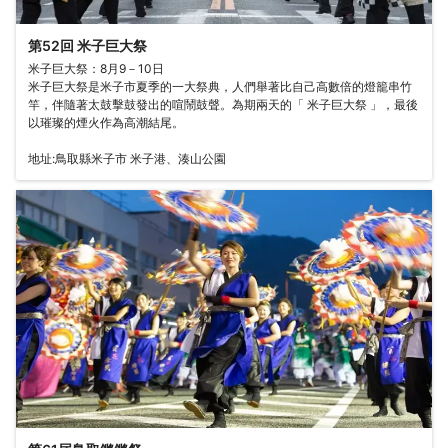
第52回 米子巨大祭
米子巨大祭：8月9－10日
米子巨大祭是米子市夏季的一大祭典，人們舉著比自己高數倍的燈籠串竹
竿，伴隨著太鼓擊鼓發出的喧鬧鼓聲。為期兩天的「 米子巨大祭 」，最後
以璀璨的煙火作為高潮結尾。
地址:鳥取縣米子市 米子港、湊山公園