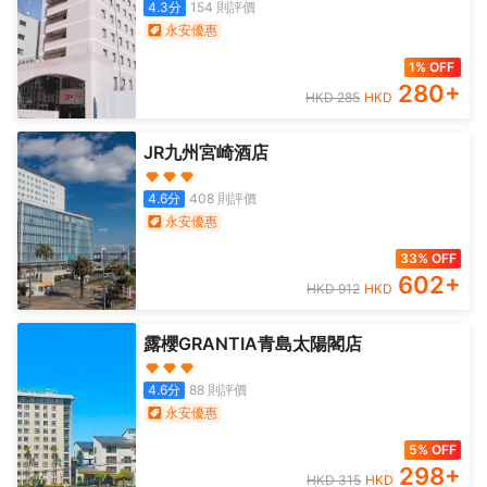
4.3
分
154
則評價
永安優惠
1% OFF
280
+
HKD
285
HKD
JR九州宮崎酒店
4.6
分
408
則評價
永安優惠
33% OFF
602
+
HKD
912
HKD
露櫻GRANTIA青島太陽閣店
4.6
分
88
則評價
永安優惠
5% OFF
298
+
HKD
315
HKD