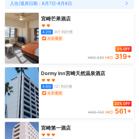
入住/退房日期：
8月7日
-
8月8日
宮崎芒果酒店
4.2
分
201
則評價
永安優惠
3% OFF
319
+
HKD
332
HKD
Dormy Inn宮崎天然温泉酒店
4.6
分
121
則評價
永安優惠
23% OFF
561
+
HKD
732
HKD
宮崎第一酒店