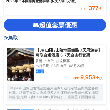
2025年日本國際博覽會季票-多次入場【小童】
377
+
HKD
👥超值套票優惠
⛷️
鳥取
【JR 山陽 /山陰地區鐵路 7天周遊券】
鳥取自選酒店 3-7天自由行套票
香港
鳥取
往返機票
出行日期
:
08月18日
-
08月20日
4.4
分
9,953
+
HKD
/人
JR pass 山陽山陰地區鐵路周遊券可在指定地區內乘坐各種
列車。涵蓋了在新大阪和博多之間運行的子彈頭列車“山陽新
幹線”指定席（含Hello Kitty新幹線）。還涵蓋了關西機場特
快Haruka。該通票還適用於JR西日本特別快速、快速和普通
列車的常規線路。還可用於有效區域內的西日本JR巴士路線