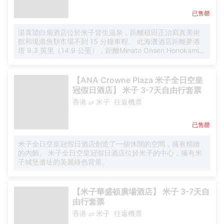
已售罄
湯喜望白扇酒店位於米子皆生温泉，距離植田正治寫真美術
館和境港魚類市場不到 15 分鐘車程。 此海灘酒店距離夢港
塔 9.3 英里（14.9 公里），距離Minato Onsen Honokami
9.3 英里（15 公里）。 您可享受温泉和桑拿等度假設施。此
酒店還提供免費 WiFi、酒店內購物和自動售貨機。 您可以在
酒店的咖啡館享用美味餐點；也可以待在房間裏，享受部分
【ANA Crowne Plaza 米子全日空皇
時段客房送餐服務。您可以到酒吧/酒廊，點一杯喜歡的飲
冠假日酒店】 米子 3-7天自由行套票
品，暢飲一番。每天 7:30 至 8:30 提供收費的當地美食早
香港
米子
往返機票
餐。 特色服務/設施包括行李寄存、前台保管箱和電梯。酒店
提供免費自助停車。 有 29 間客房提供私人 SPA 浴缸和平板
電視。提供免費無線網絡，方便您與朋友保持聯繫。便利設
已售罄
施包括保險箱和冰箱；而且每天提供客房服務。
米子全日空皇冠假日酒店創造了一個休閒的空間，擁有精緻
的內飾。 米子全日空皇冠假日酒店位於米子的中心，擁有米
子城堡遺址的美麗綠色背景。
【米子華盛頓廣場酒店】 米子 3-7天自
由行套票
香港
米子
往返機票