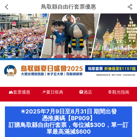
鳥取縣自由行套票優惠
👥套票優惠
🎆夏日祭典
🏨酒店
📔觀光指南
✴️2025年7月9日至8月31日 期間出發
憑推廣碼【BP909】
訂購鳥取縣自由行套票，每位減$300，單一訂
單最高滿減$600