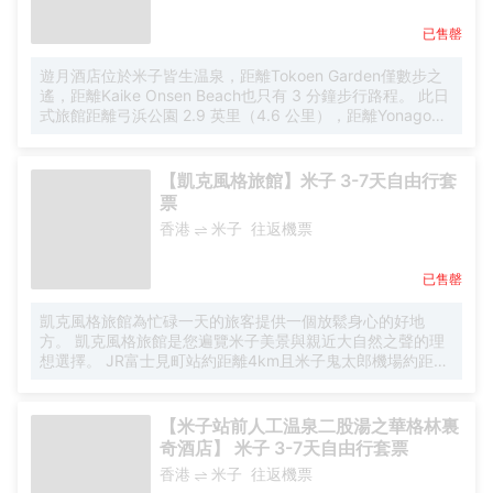
良，旅客可使用為您提供的按摩室等休閒設施。酒店設有會
已售罄
議廳，為旅客提供高品質的商務服務。多國語言工作人員的
服務，將為您消除在異國的語言障礙。
遊月酒店位於米子皆生温泉，距離Tokoen Garden僅數步之
遙，距離Kaike Onsen Beach也只有 3 分鐘步行路程。 此日
式旅館距離弓浜公園 2.9 英里（4.6 公里），距離Yonago
City Museum of Art 2.9 英里（4.7 公里）。 在遊月酒店，
您可以去餐廳享用美餐。每天 7:30 至 9:00 提供收費的自助
式早餐。 特色服務/設施包括行李寄存、洗衣設施和電梯。酒
【凱克風格旅館】米子 3-7天自由行套
店提供免費自助停車。 酒店有 32 間客房，提供平板電視。
票
客房設有私人陽台。提供免費無線網絡，方便您與朋友保持
香港
米子
往返機票
聯繫；數碼頻道可滿足您的娛樂需求。浴室提供獨立的浴缸
和淋浴、泉水浴和免費洗浴用品。
已售罄
凱克風格旅館為忙碌一天的旅客提供一個放鬆身心的好地
方。 凱克風格旅館是您遍覽米子美景與親近大自然之聲的理
想選擇。 JR富士見町站約距離4km且米子鬼太郎機場約距離
14km遠，旅客很容易前往酒店。 著名的當地景點Fukuike
Higashi Park，Kaikeshindenkita Park和東光園庭園都可以
通過步行到達。 在忙碌的一天結束時，旅客可在酒店放鬆身
【米子站前人工温泉二股湯之華格林裏
心或外出享受城市。 米子酒店在網站上提供停車場。
奇酒店】 米子 3-7天自由行套票
香港
米子
往返機票