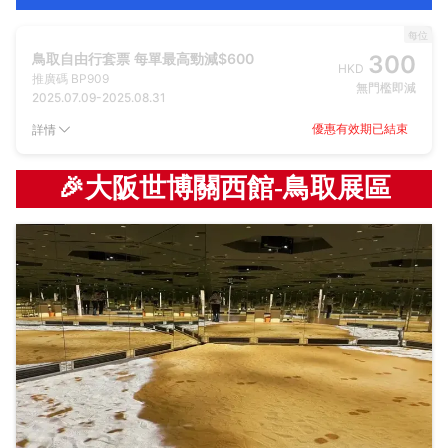
每位
鳥取自由行套票 每單最高勁減$600
300
HKD
推廣碼
BP909
無門檻即減
2025.07.09
-
2025.08.31
優惠有效期已結束
詳情
🎉大阪世博關西館-鳥取展區