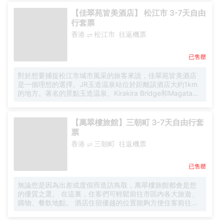
（島根県），您只需搭乘出租車很方便到達。 酒吧給旅客提
供了一個舒適的環境，可供休憩。若是覺得酒店的餐飲無法
【佳翠苑皆美酒店】 松江市 3-7天自由
滿足您挑剔的味蕾，不妨去附近的Mos Burger
行套票
Matsuenoshira（西式快餐）、Udon Dining Cafe Anazo或
香港
松江市
往返機票
Yakiniku Yukari Tawayama品嚐下一流的推薦美食。 在結束
一天的行程後，您可以盡情享受酒店的按摩室和桑拿浴室。
酒店配備有會議廳，可供旅客使用。外國旅客可以通過多國
已售罄
語言工作人員瞭解當地風土人情的相關信息。
對於想要捕捉松江市城市風采的旅客來說，佳翠苑皆美酒店
是一個理想的選擇。JR玉造温泉站位於距離該酒店大約1km
的地方。著名的景點玉造温泉、Kirakira Bridge和Magatama
Bridge均可步行很短距離到達。去著名景點巖屋寺（島根
県），您只需搭乘出租車很方便到達。 酒店設有按摩室，確
保您下榻期間愉快、愜意。酒店配備有會議廳，可供旅客使
【萬翠樓旅館】三朝町 3-7天自由行套
用。外國旅客可以通過多國語言工作人員瞭解當地風土人情
票
的相關信息。
香港
三朝町
往返機票
已售罄
無論您是因為出差或度假而造訪鳥取，萬翠樓旅館都會是您
的優質之選。 在這裏，住客們可輕鬆前往市區內各大旅遊、
購物、餐飲地點。 酒店住宿優越的位置能夠方便住客前往市
區內的熱門景點。 萬翠樓旅館一直致力於為您提供一流的設