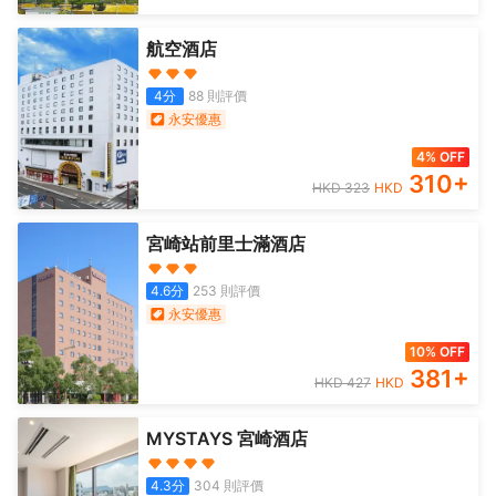
航空酒店
4
分
88
則評價
永安優惠
4% OFF
310
+
HKD
323
HKD
宮崎站前里士滿酒店
4.6
分
253
則評價
永安優惠
10% OFF
381
+
HKD
427
HKD
MYSTAYS 宮崎酒店
4.3
分
304
則評價