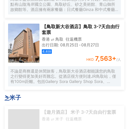
點有山陰海岸國立公園、鳥取砂丘、砂之美術館、青山御所
故鄉館等。酒店擁有兩家餐廳：日式餐廳Ginza 和中式餐廳
China Table。早餐為日式、西式自助餐，品種豐富。前台全
天24小時開放，並提供行李寄存服務。房間內提供免費網絡
連接。有有線和無線無線網絡連接。您的房間內不提供洗浴
【鳥取新大谷酒店】鳥取 3-7天自由行
用品，請從前廳自帶。 *洗漱用品角：牙刷、剃鬚刀、梳子、
套票
護膚品、咖啡、紅茶、日本茶
香港
鳥取
往返機票
出行日期
:
08月25日
-
08月27日
4.4
分
7,563
+
HKD
/人
不論是商務還是休閒旅客，鳥取新大谷酒店都能讓您的鳥取
之行變得更加美好而難忘。從酒店很方便到達JR鳥取站，僅
有100m距離。包括Gallery Sora Gallery Shop Sora、
Tottori Mingei Museum of Folkcraft和Nihonnomichi 100-
sen Wakasakaido Hondori都在短距離內，入住酒店的旅客
⛷
米子
在該地區遊覽會很方便。酒店鄰近多個熱門旅遊景點，包括
Gallery Eikosha、久松山和渡邊美術館，旅客可以將行程安
排的更加緊湊。 在餘暇時間，可以選擇去酒店的酒吧喝上一
【遊月酒店】 米子 3-7天自由行套票
杯飲料，驅走所有的疲憊。倘若您覺得酒店的餐飲服務無法
滿足您的需求，附近的Tenpura Gaten（天麩羅 我天）（日
香港
米子
往返機票
本料理）、Nakamurashokudo（なかむら食堂）（居酒屋）
和Daura（ダウラ）（咖啡店）不妨可以試試。 酒店設備優