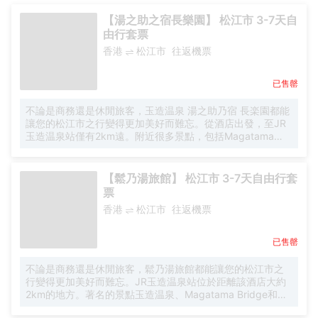
【湯之助之宿長樂園】 松江市 3-7天自
由行套票
香港
松江市
往返機票
已售罄
不論是商務還是休閒旅客，玉造温泉 湯之助乃宿 長楽園都能
讓您的松江市之行變得更加美好而難忘。從酒店出發，至JR
玉造温泉站僅有2km遠。附近很多景點，包括Magatama
Bridge、玉造温泉和Magatama Jima都離酒店不遠。巖屋寺
（島根県）位於酒店僅5km。 除此之外，配備有24小時熱水
的浴室是您消除一天疲勞的好地方。在酒吧點上一杯消除一
【鬆乃湯旅館】 松江市 3-7天自由行套
天的疲勞，對於旅客來說是一個不錯的休閒選擇。在享受酒
票
店貼心周到的餐飲服務的同時，也別放棄對周邊美味的探
香港
松江市
往返機票
索，Mos Burger Matsuenoshira（西式快餐）、Udon
Dining Cafe Anazo和Yakiniku Yukari Tawayama也許是可
以讓您找到答案的地方。 酒店休閒區提供了各類設施，您可
已售罄
以在這裏舒緩身心壓力。酒店的會議廳提供優質服務，是眾
多商旅客選擇入住這裏的原因。
不論是商務還是休閒旅客，鬆乃湯旅館都能讓您的松江市之
行變得更加美好而難忘。JR玉造温泉站位於距離該酒店大約
2km的地方。著名的景點玉造温泉、Magatama Bridge和
Magatama Jima均可步行很短距離到達。去著名景點巖屋寺