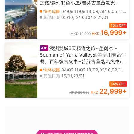
之旅/夢幻彩色小屋/普芬古董蒸氣火
車/Rochford酒莊/野生動物園/菲利普島~
快將成團
04/09,11/09,18/09,29/10,05/11,12/11,19/11,26/11,03/12,07/01,14/01,18/02,25/02,04/03,11/03,18/03
夜觀神仙企鵝回巢
其他日期
05/10,12/10,10/12,21/01
15% OFF
16,999
+
HKD 19,999
HKD
澳洲雙城8天精選之旅- 墨爾本 -
Soumah of Yarra Valley酒莊享用豐富午
餐、百年復古火車~普芬古董蒸氣火車/
悉尼-歌劇院一小時導賞遊、曼利沙灘、
快將成團
04/09,11/09,18/09,02/10,09/10,16/10,31/10,07/11,14/11,21/11,28/11,05/12,12/12,02/01,09/01,13/02,20/02,27/02,06/03,13/03
藍山國家公園乘南半球最陡峭的鐵路
其他日期
16/01,23/01
14% OFF
22,999
+
HKD 26,999
HKD