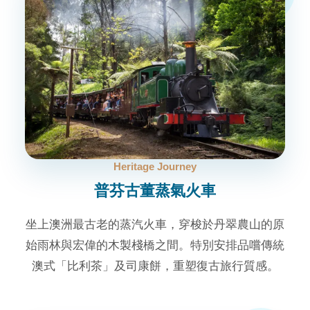
Heritage Journey
普芬古董蒸氣火車
坐上澳洲最古老的蒸汽火車，穿梭於丹翠農山的原
始雨林與宏偉的木製棧橋之間。特別安排品嚐傳統
澳式「比利茶」及司康餅，重塑復古旅行質感。