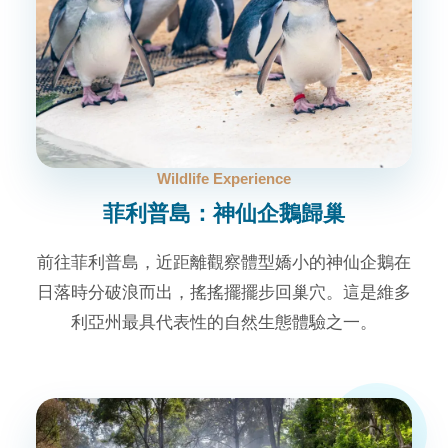
Wildlife Experience
菲利普島：神仙企鵝歸巢
前往菲利普島，近距離觀察體型嬌小的神仙企鵝在
日落時分破浪而出，搖搖擺擺步回巢穴。這是維多
利亞州最具代表性的自然生態體驗之一。