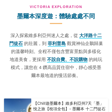
VICTORIA EXPLORATION
墨爾本深度遊：體驗處處不同
深入探索維多利亞州迷人之處，從
大洋路十二
門徒石
的壯麗，到
菲利普島
觀賞神仙企鵝歸巢
的溫馨時刻。全程不僅包含豐富景點與多樣化
地道美食，更採用
不設自費、不設購物
的純玩
模式，讓您在 4 鑽高品質住宿中，靜心感受墨
爾本最地道的慢活節奏。
【Chill遊墨爾本】維多利亞州7天「墨」
悅之旅【稅項全包】- 墨爾本 十二門徒石