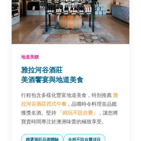
地道美饌
雅拉河谷酒莊
美酒饗宴與地道美食
行程包含多樣化豐富地道美食，特別推薦
雅
拉河谷酒莊西式午餐
，品嚐時令料理並品鑑
獲獎名酒。堅持
「純玩不設自費」
，讓您將
寶貴時間專注於澳洲味蕾的極致享受。
精選酒莊品酒體驗
全程不設自費項目