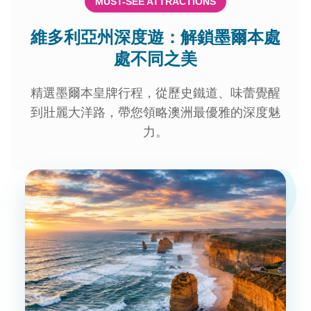
MUST-SEE ATTRACTIONS
維多利亞州深度遊：解鎖墨爾本處
處不同之美
精選墨爾本皇牌行程，從歷史鐵道、味蕾覺醒
到壯麗大洋路，帶您領略澳洲最優雅的深度魅
力。