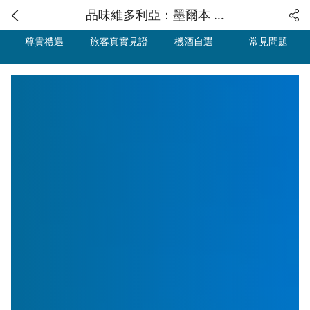
品味維多利亞：墨爾本 4 鑽酒莊醇香之旅
尊貴禮遇
旅客真實見證
機酒自選
常見問題