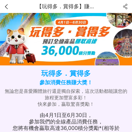
【玩得多．賞得多】賺取高達36,000獎勵積分！
玩得多．賞得多
參加消費任務賺大獎！
無論您是喜愛團體旅行還是獨自探索，這次活動都能讓您的
旅程更加豐富多彩！
快來參加，贏取驚喜獎勵！
由4月1日至6月30日，
參加我們的全線產品消費任務，
您將有機會贏取高達36,000積分獎勵*(相等於