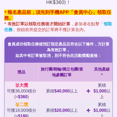
HK$360)！
報名產品前，須先到手機APP「會員中心」領取任
*
務
。
*
有效訂單以領取任務後才開始計算
，參加者在點擊「
領取
任務
」按鈕前所提交的訂單將不獲計算在內。
會員成功領取任務後預訂指定產品且符合以下條件，方計算
為有效訂單，
如其中有訂單被取消，則不符合此活動獎勵資格：
旅行團/郵輪/獨立包團/當
其他產線
獎品
地參團訂單
*
🥇大獎
累積
+
可獲36,000積分
累積
$40,000
以上
$1,000
以
(=
$360
)
上
🥈二獎
累積
+
可獲18,000積分
累積
$20,000
以上
$1,000
以
(=
$180
)
上