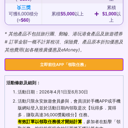
🥉三獎
累積
+
可獲6,000積分
累積
$5,000
以上
$1,000
以
(=
$60
)
上
* 其他產品不包括旅行團、郵輪、港玩港食產品及旅遊禮券
# 訂單金額一概不計算稅項、保險費、產品原本折扣優惠及
其他費用(如各種推廣優惠及eMoney)。
立即前往APP「領取任務」
活動條款及細則：
活動日期：2026年4月1日至6月30日
活動只限永安旅遊會員參與，會員須於手機APP或手機
版網站登入並於活動日期內領取是次【玩得多．賞得
多．賺取高達36,000獎勵積分】任務。
有效訂單以領取任務後才開始計算
，參加者在點擊「領