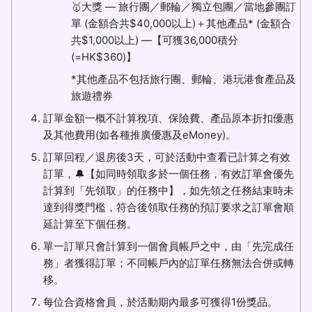
🥇大獎 — 旅行團／郵輪／獨立包團／當地參團訂
單 (金額合共$40,000以上)＋其他產品* (金額合
共$1,000以上) —【可獲36,000積分
(=HK$360)】
*其他產品不包括旅行團、郵輪、港玩港食產品及
旅遊禮券
訂單金額一概不計算稅項、保險費、產品原本折扣優惠
及其他費用(如各種推廣優惠及eMoney)。
訂單回程／退房後3天，可於活動中查看已計算之有效
訂單，🔔【如同時領取多於一個任務，有效訂單會優先
計算到「先領取」的任務中】，如先領之任務結束時未
達到得獎門檻，符合後領取任務的預訂要求之訂單會順
延計算至下個任務。
單一訂單只會計算到一個會員帳戶之中，由「先完成任
務」者獲得訂單；不同帳戶內的訂單任務無法合併或轉
移。
每位合資格會員，於活動期內最多可獲得1份獎品。