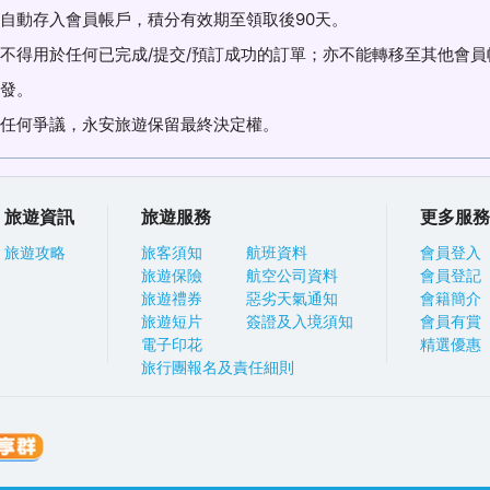
自動存入會員帳戶，積分有效期至領取後90天。
不得用於任何已完成/提交/預訂成功的訂單；亦不能轉移至其他會員
發。
任何爭議，永安旅遊保留最終決定權。
旅遊資訊
旅遊服務
更多服務
旅遊攻略
旅客須知
航班資料
會員登入
旅遊保險
航空公司資料
會員登記
旅遊禮券
惡劣天氣通知
會籍簡介
旅遊短片
簽證及入境須知
會員有賞
電子印花
精選優惠
旅行團報名及責任細則