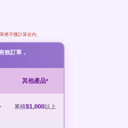
！
單將不獲計算在內。
有效訂單，
其他產品*
+
$1,000
累積
以上