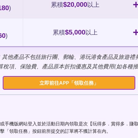
$20,000
累積
以上
180
)
$5,000
累積
以上
60
)
* 其他產品不包括旅行團、郵輪、港玩港食產品及旅遊禮
算稅項、保險費、產品原本折扣優惠及其他費用(如各種推廣
立即前往APP「領取任務」
或手機版網站登入並於活動日期內領取是次【玩得多．賞得多．賺取高
擊「領取任務」按鈕前所提交的訂單將不獲計算在內。