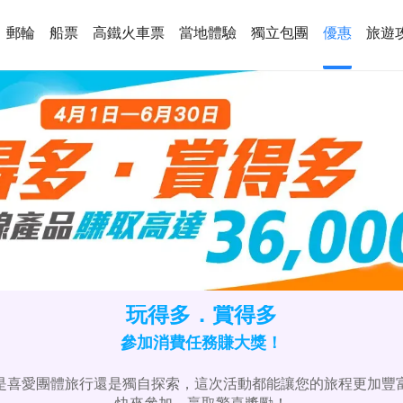
郵輪
船票
高鐵火車票
當地體驗
獨立包團
優惠
旅遊
玩得多．賞得多
參加消費任務賺大獎！
是喜愛團體旅行還是獨自探索，這次活動都能讓您的旅程更加豐