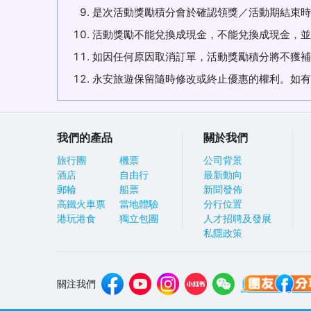
是次活動獎勵積分會於確認領獎／活動期結束時
活動獎勵不能兌換成現金，不能兌換成現金，並
如因任何原因取消訂單，活動獎勵積分將不獲補
永安旅遊保留隨時修改或終止優惠的權利。如有
我們的產品
關於我們
旅行團
機票
公司背景
酒店
自由行
最新動向
郵輪
船票
新聞發佈
高鐵火車票
當地體驗
分行位置
港玩港食
獨立包團
人才招聘及發展
私隱政策
關注我們