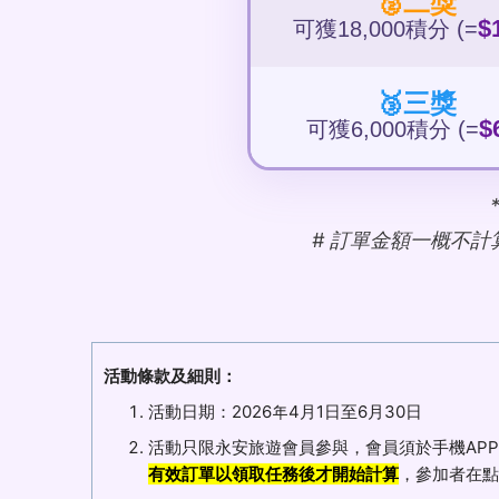
🥈二獎
$
可獲18,000積分 (=
🥉三獎
$
可獲6,000積分 (=
# 訂單金額一概不計
活動條款及細則：
活動日期：2026年4月1日至6月30日
活動只限永安旅遊會員參與，會員須於手機APP
有效訂單以領取任務後才開始計算
，參加者在點