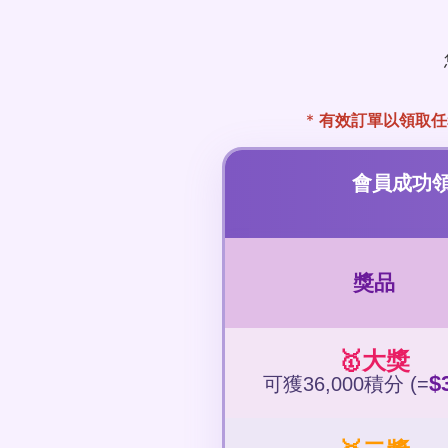
*
有效訂單以領取任
會員成功
獎品
🥇大獎
$
可獲36,000積分 (=