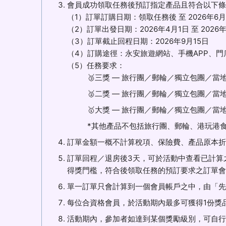
會員成功領取任務後預訂指定產品且符合以下條
（1）訂單訂購日期：領取任務後 至 2026年6月
（2）訂單出發日期：2026年4月1日 至 2026年
（3）訂單截止回程日期：2026年9月15日
（4）訂購途徑：永安旅遊網站、手機APP、門
（5）任務要求：
🥉三獎 — 旅行團／郵輪／獨立包團／當地參團訂
🥈二獎 — 旅行團／郵輪／獨立包團／當地參團訂
🥇大獎 — 旅行團／郵輪／獨立包團／當地參團訂
*其他產品不包括旅行團、郵輪、港玩港
訂單金額一概不計算稅項、保險費、產品原本折扣
訂單回程／退房後3天，可於活動中查看已計算
得獎門檻，符合後領取任務的預訂要求之訂單會
單一訂單只會計算到一個會員帳戶之中，由「先
每位合資格會員，於活動期內最多可獲得1份獎
活動期內，參加者如達到某個獎勵級別，可自行