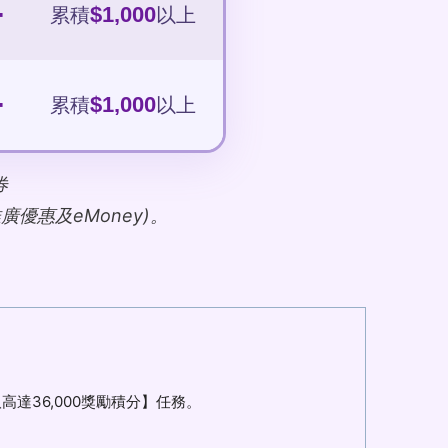
+
$1,000
累積
以上
+
$1,000
累積
以上
券
優惠及eMoney)。
達36,000獎勵積分】任務。