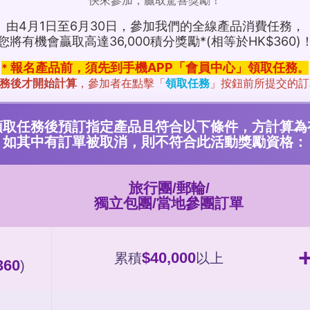
快來參加，贏取驚喜獎勵！
由4月1日至6月30日，參加我們的全線產品消費任務，
您將有機會贏取高達36,000積分獎勵*(相等於HK$360)
報名產品前，須先到手機APP「會員中心」領取任務
*
。
務後才開始計算
，參加者在點擊「
領取任務
」按鈕前所提交的訂
領取任務後預訂指定產品且符合以下條件，方計算為
如其中有訂單被取消，則不符合此活動獎勵資格：
旅行團/郵輪/
獨立包團/當地參團訂單
$40,000
累積
以上
360
)