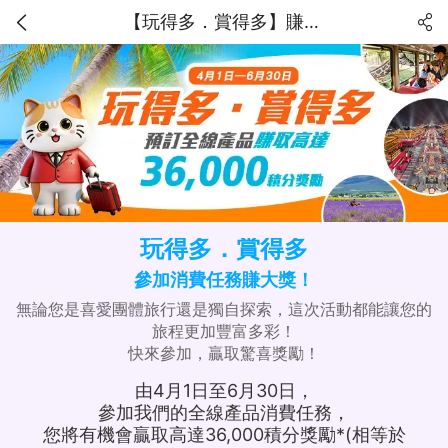
【玩得多．賞得多】賺取高達36,000獎勵積分！
玩得多．賞得多
參加消費任務賺大獎！
無論您是喜愛團體旅行還是獨自探索，這次活動都能讓您的
旅程更加豐富多彩！
快來參加，贏取驚喜獎勵！
由4月1日至6月30日，
參加我們的全線產品消費任務，
您將有機會贏取高達36,000積分獎勵*(相等於