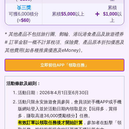
🥉三獎
累積
+
可獲6,000積分
累積
$5,000
以上
$1,000
以
(=
$60
)
上
* 其他產品不包括旅行團、郵輪、港玩港食產品及旅遊禮券
# 訂單金額一概不計算稅項、保險費、產品原本折扣優惠及
其他費用(如各種推廣優惠及eMoney)。
立即前往APP「領取任務」
活動條款及細則：
活動日期：2026年4月1日至6月30日
活動只限永安旅遊會員參與，會員須於手機APP或手機
版網站登入並於活動日期內領取是次【玩得多．賞得
多．賺取高達36,000獎勵積分】任務。
有效訂單以領取任務後才開始計算
，參加者在點擊「領