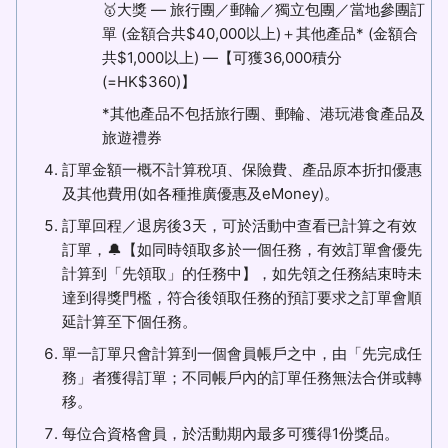
🥇大獎 — 旅行團／郵輪／獨立包團／當地參團訂
單 (金額合共$40,000以上)＋其他產品* (金額合
共$1,000以上) —【可獲36,000積分
(=HK$360)】
*其他產品不包括旅行團、郵輪、港玩港食產品及
旅遊禮券
訂單金額一概不計算稅項、保險費、產品原本折扣優惠
及其他費用(如各種推廣優惠及eMoney)。
訂單回程／退房後3天，可於活動中查看已計算之有效
訂單，🔔【如同時領取多於一個任務，有效訂單會優先
計算到「先領取」的任務中】，如先領之任務結束時未
達到得獎門檻，符合後領取任務的預訂要求之訂單會順
延計算至下個任務。
單一訂單只會計算到一個會員帳戶之中，由「先完成任
務」者獲得訂單；不同帳戶內的訂單任務無法合併或轉
移。
每位合資格會員，於活動期內最多可獲得1份獎品。