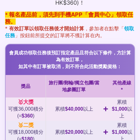
HK$360)！
報名產品前，須先到手機APP「會員中心」領取任
*
務
。
*
有效訂單以領取任務後才開始計算
，參加者在點擊「
領取
任務
」按鈕前所提交的訂單將不獲計算在內。
會員成功領取任務後預訂指定產品且符合以下條件，方計算
為有效訂單，
如其中有訂單被取消，則不符合此活動獎勵資格：
旅行團/郵輪/獨立包團/當
其他產線
獎品
地參團訂單
*
🥇大獎
累積
+
可獲36,000積分
累積
$40,000
以上
$1,000
以
(=
$360
)
上
🥈二獎
累積
+
可獲18,000積分
累積
$20,000
以上
$1,000
以
(=
$180
)
上