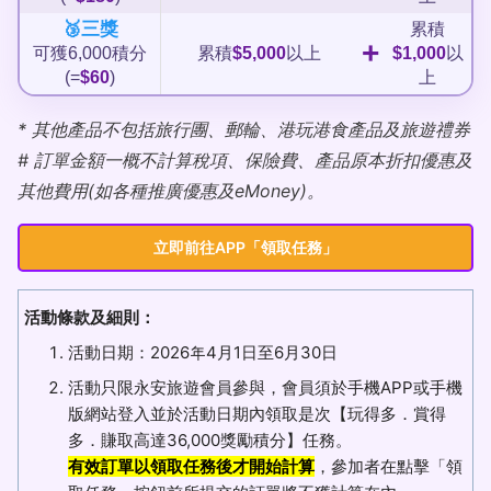
🥉三獎
累積
+
可獲6,000積分
累積
$5,000
以上
$1,000
以
(=
$60
)
上
* 其他產品不包括旅行團、郵輪、港玩港食產品及旅遊禮券
# 訂單金額一概不計算稅項、保險費、產品原本折扣優惠及
其他費用(如各種推廣優惠及eMoney)。
立即前往APP「領取任務」
活動條款及細則：
活動日期：2026年4月1日至6月30日
活動只限永安旅遊會員參與，會員須於手機APP或手機
版網站登入並於活動日期內領取是次【玩得多．賞得
多．賺取高達36,000獎勵積分】任務。
有效訂單以領取任務後才開始計算
，參加者在點擊「領