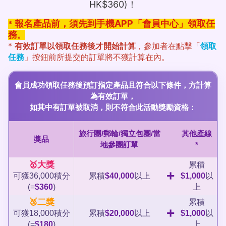
HK$360)！
報名產品前，須先到手機APP「會員中心」領取任
*
務
。
*
有效訂單以領取任務後才開始計算
，參加者在點擊「
領取
任務
」按鈕前所提交的訂單將不獲計算在內。
會員成功領取任務後預訂指定產品且符合以下條件，方計算
為有效訂單，
如其中有訂單被取消，則不符合此活動獎勵資格：
旅行團/郵輪/獨立包團/當
其他產線
獎品
地參團訂單
*
🥇大獎
累積
+
可獲36,000積分
累積
$40,000
以上
$1,000
以
(=
$360
)
上
🥈二獎
累積
+
可獲18,000積分
累積
$20,000
以上
$1,000
以
(=
$180
)
上