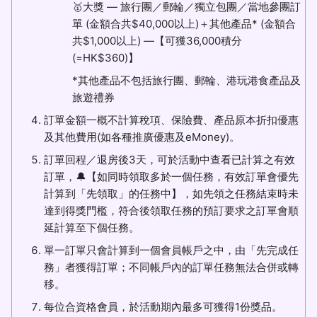
🥇大獎 — 旅行團／郵輪／獨立包團／當地參團訂
單 (金額合共$40,000以上)＋其他產品* (金額合
共$1,000以上) —【可獲36,000積分
(=HK$360)】
*其他產品不包括旅行團、郵輪、港玩港食產品及
旅遊禮券
訂單金額一概不計算稅項、保險費、產品原本折扣優惠
及其他費用(如各種推廣優惠及eMoney)。
訂單回程／退房後3天，可於活動中查看已計算之有效
訂單，🔔【如同時領取多於一個任務，有效訂單會優先
計算到「先領取」的任務中】，如先領之任務結束時未
達到得獎門檻，符合後領取任務的預訂要求之訂單會順
延計算至下個任務。
單一訂單只會計算到一個會員帳戶之中，由「先完成任
務」者獲得訂單；不同帳戶內的訂單任務無法合併或轉
移。
每位合資格會員，於活動期內最多可獲得1份獎品。