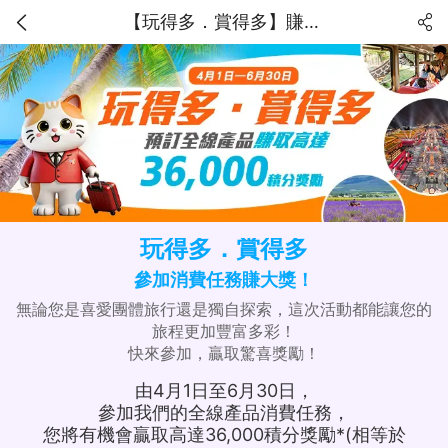
【玩得多．賞得多】賺取高達36,000獎勵積分！
玩得多．賞得多
參加消費任務賺大獎！
無論您是喜愛團體旅行還是獨自探索，這次活動都能讓您的
旅程更加豐富多彩！
快來參加，贏取驚喜獎勵！
由4月1日至6月30日，
參加我們的全線產品消費任務，
您將有機會贏取高達36,000積分獎勵*(相等於