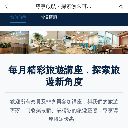
尊享啟航・探索無限可能 | 永安旅遊 VIP Lounge 旅遊講座
如何前往
常見問題
每月精彩旅遊講座．探索旅
遊新角度
歡迎所有會員及非會員參加講座，與我們的旅遊
專家一同發掘最新、最精彩的旅遊靈感，專享講
座限定優惠！