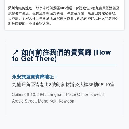
乘川青鐵路速達，尊享車站與景區VIP禮遇。保證連住3晚九寨天堂洲際及
成都奢華酒店。包獨立車暢遊九寨溝，深度遊黃龍、峨眉山與熊貓基地。
大神廟。全程入住五星級酒店及尼羅河遊船，配合內陸航班往返開羅與亞
斯旺或樂蜀，免卻夜宿火車。
📍 如何前往我們的貴賓廊 (How
to Get There)
永安旅遊貴賓廊地址：
九龍旺角亞皆老街8號朗豪坊辦公大樓39樓08-10室
Suites 08-10, 39/F, Langham Place Office Tower, 8
Argyle Street, Mong Kok, Kowloon