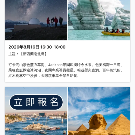
2026年8月16日 16:30-18:00
主題：【新西蘭南北島】
打卡高山紫色薰衣草海、Jackson果園即摘時令水果。包美福灣一日遊、
乘橡皮艇探索冰河湖，夜間專業導賞觀星。暢遊螢火蟲洞、百年蒸汽船、
紅木樹林空中漫步，天際纜車享全景自助餐。