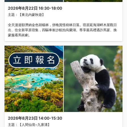
2026年8月22日 16:30-18:00
主題：【東北內蒙秋遊】
全天漫遊額濟納金色胡楊林，傍晚賞怪樹林日落。宿居延海湖畔木屋觀日
出、住全新草原宿集，四驅車衝沙航拍烏蘭湖。尊享最高禮遇詐馬宴、換
蒙服看馬術劇。
2026年8月23日 14:00-15:30
主題：【人間仙境~九寨溝】