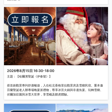
2026年8月15日 16:30-18:00
主題：【哈爾濱聖誕《伊春號》】
搭首創觀景專列舒適暢遊，入住松北香格里拉觀景房及雪鄉民宿。重本邀
芬蘭聖誕老人辦專場晚宴派禮物，尊享冰宮火鍋與非遺魚宴。玩轉雪鄉、
伏爾加莊園與冰雪大世界，享雪橇及餵虎體驗。