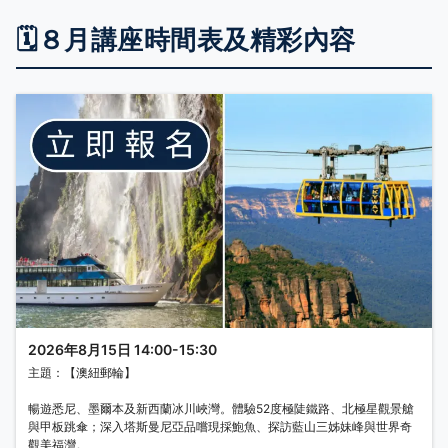
🗓️８月講座時間表及精彩內容
2026年8月15日 14:00-15:30
主題：【澳紐郵輪】
暢遊悉尼、墨爾本及新西蘭冰川峽灣。體驗52度極陡鐵路、北極星觀景艙
與甲板跳傘；深入塔斯曼尼亞品嚐現採鮑魚、探訪藍山三姊妹峰與世界奇
觀美福灣。