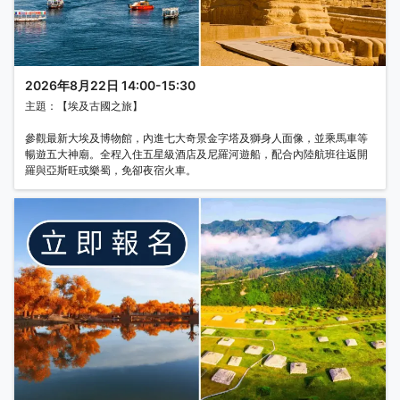
2026年8月22日 14:00-15:30
主題：【埃及古國之旅】
參觀最新大埃及博物館，內進七大奇景金字塔及獅身人面像，並乘馬車等
暢遊五大神廟。全程入住五星級酒店及尼羅河遊船，配合內陸航班往返開
羅與亞斯旺或樂蜀，免卻夜宿火車。