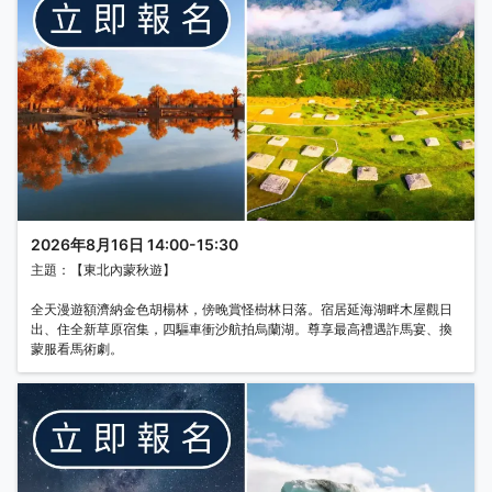
2026年8月16日 14:00-15:30
主題：【東北內蒙秋遊】
全天漫遊額濟納金色胡楊林，傍晚賞怪樹林日落。宿居延海湖畔木屋觀日
出、住全新草原宿集，四驅車衝沙航拍烏蘭湖。尊享最高禮遇詐馬宴、換
蒙服看馬術劇。