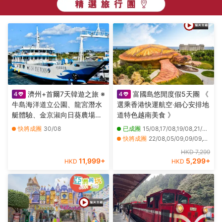
濟州+首爾7天韓遊之旅 ※
富國島悠閒度假5天團 《
牛島海洋道立公園、龍宮潛水
選乘香港快運航空‧細心安排地
艇體驗、金京淑向日葵農場、
道特色越南美食 》
Kidzania兒童職業主題樂園、
快將成團
30/08
已成團
15/08,17/08,19/08,21/08,17/10
樂天世界、ZoolungZoolung
快將成團
22/08,05/09,09/09,12/09,16/09,19/09,23/09,26/09,07/10,10/10,14/10,21/10,24/10,28/10,31/10,06/11,13/11,20/11,27/11,11/12
室內動物園、
其他日期
04/12
HKD 7,299
SeaLifeAquarium
11,999
+
5,299
+
HKD
HKD