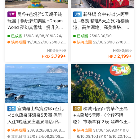
曼谷+芭堤雅5天親子純
新登場 台中+台北+阿里
玩團｜暢玩夢幻樂園+Dream
山+嘉義 精選5天之旅 梧棲漁
World 夢幻真雪城｜提升入住
港、高美濕地、高美燈塔、阿
2晚芭堤雅Centre Point Prime
里山森林風景(重本安排小火車
已成團
15/08,18/08,20/08,24/08
已成團
25/08,30/09
Pattaya Deluxe Premier及暢
)、苗栗百變影城、十分瀑布、
快將成團
19/08,22/08,25/08,26/08,27/08,28/08,29/08,30/08,31/08,01/09,02/09,04/09,05/09,06/09,07/09,08/09,09/09,10/09,11/09,12/09
快將成團
22/08,26/08,27/08,29/08,01/09,02/09,03/09,05/09,08/09,09/09,10/09,12/09,15/09,16/09,17/09,19/09,22/09,24/09,28/09,29/09
玩夏威夷式水上樂園
十分老街祈福天燈
其他日期
25/10,27/10,29/10,01/11,03/11,05/11,08/11,10/11,12/11,15/11,17/11,19/11,22/11,24/11,26/11,29/11,01/12,03/12,06/12,08/12
其他日期
23/08,24/08,28/08,30/08,31/08,04/09,06/09,07/09,11/09,13/09,14/09,18/09,20/09,21/09,23/09,25/09,26/09,27/09,01/10,02/10
HKD 5,799
HKD 2,599
3,799
+
2,199
+
HKD
HKD
宜蘭龜山島賞鯨豚+台北
檳城+怡保+翡翠帝王島
+淡水蘊泉莊溫泉5天團 保證
+吉隆坡5天團·《全程不購
入住1晚蘊泉庄溫泉酒店(私人
物》 巿場罕有２晚 翡翠帝王
溫泉客房)、幾米廣場、羅東夜
島 Garden Villa 包 SPA 、吉
快將成團
23/08,26/08,30/08,02/09,07/09,09/09,15/09,16/09,20/09,23/09,30/09,04/10,18/10,20/10,26/10
快將成團
31/08,15/09,04/10,0
市、羅東林業文化園區、蘭陽
隆坡五星級巿中心EQ酒店 包
其他日期
22/08,24/08,25/08,27/08,28/08,29/08,31/08,01/09,03/09,04/09,05/09,06/09,08/09,10/09,11/09,12/09,13/09,14/09,17/09,18/09
6/10,08/10,13/10,15/10,20/10,2