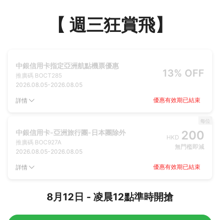
【 週三狂賞飛】
中銀信用卡指定亞洲航點機票優惠
13% OFF
推廣碼
BOCT285
2026.08.05
-
2026.08.05
優惠有效期已結束
詳情
每位
中銀信用卡-亞洲旅行團-日本團除外
200
HKD
推廣碼
BOC927A
無門檻即減
2026.08.05
-
2026.08.05
優惠有效期已結束
詳情
8月12日 - 凌晨12點準時開搶