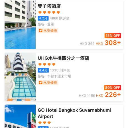
雙子塔酒店
4.2
分
4860
則評價
曼谷
·
暹羅
永安優惠
15% OFF
308
+
HKD
364
HKD
UHG水牛橋四分之一酒店
4.4
分
1330
則評價
曼谷
·
乍都乍週末市場
永安優惠
80% OFF
226
+
HKD
1,166
HKD
GO Hotel Bangkok Suvarnabhumi
Airport