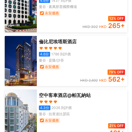
4.6
分
1437
則評價
曼谷
·
素萬那普國際機場
永安優惠
12% OFF
265
+
HKD
302
HKD
倫比尼埃塔斯酒店
4.6
分
1786
則評價
曼谷
·
是隆/沙吞
永安優惠
79% OFF
562
+
HKD
2,692
HKD
空中客車酒店@帕瓦納站
4.3
分
2026
則評價
曼谷
·
拉查達比瑟區
永安優惠
21% OFF