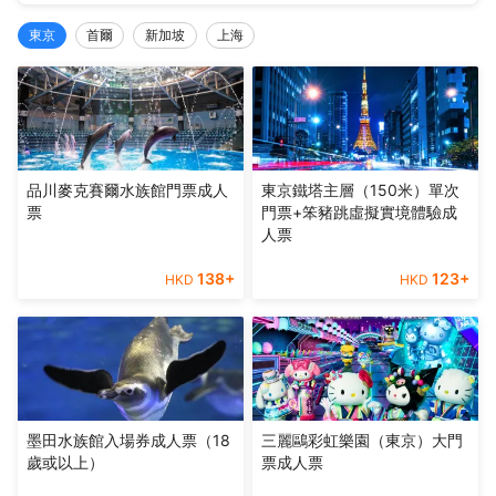
東京
首爾
新加坡
上海
品川麥克賽爾水族館門票成人
東京鐵塔主層（150米）單次
票
門票+笨豬跳虛擬實境體驗成
人票
138
+
123
+
HKD
HKD
墨田水族館入場券成人票（18
三麗鷗彩虹樂園（東京）大門
歲或以上）
票成人票