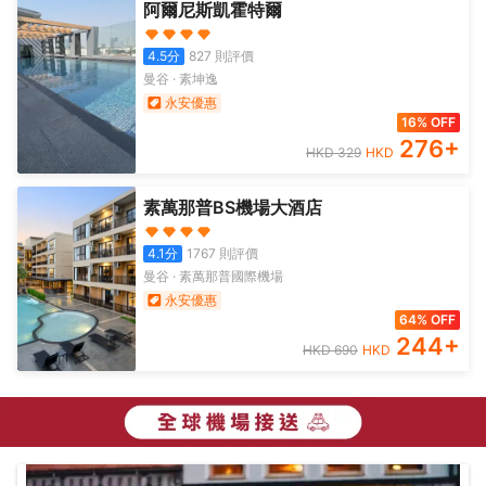
阿爾尼斯凱霍特爾
4.5
分
827
則評價
曼谷
·
素坤逸
永安優惠
16% OFF
276
+
HKD
329
HKD
素萬那普BS機場大酒店
4.1
分
1767
則評價
曼谷
·
素萬那普國際機場
永安優惠
64% OFF
244
+
HKD
690
HKD