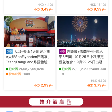
博物館(外觀)、八里左岸
頂層酒吧近觀雙子塔夜景、獨
2/10,27/10,29/10,03/11,05/11,1
HKD 4,499
HKD 13,199
家山頂夜景餐廳享用晚餐＋新
0/11,12/11,17/11,26/11,29/11,03/1
3,499
+
9,599
+
HKD
HKD
派肉骨茶+果木煙燻甘榜雞
2,08/12
大邱+釜山4天周遊之旅
吉隆坡+雪蘭莪州+馬六
※大邱SpaElybaden汗蒸幕、
甲5天團·《9月25日中秋限定
TtangTtangLand炸雞體驗 ※
煙花晚會：9月22-25日出發》
釜山海月天空步道+青沙浦紅
【永安獨家】全新夜景山頂餐
已成團
21/08,25/09,16/10
已成團
22/09,23/09,24/09,25/0
白燈塔、海雲台海岸列車體
廳，欣賞中秋煙花晚會、瓜拉
快將成團
11/09
9
驗、「沉浸式數碼藝術館」
雪蘭莪 (欣賞海洋奇觀【藍眼
其他日期
28/08,04/09,18/09,02/10,09/10
HKD 6,699
Arte Museum
淚】及螢火蟲)、適耕莊【欣賞
2,999
+
3,799
+
HKD
HKD
稻田景色】