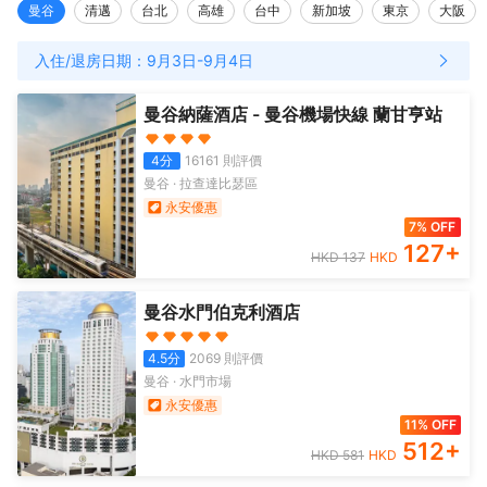
曼谷
清邁
台北
高雄
台中
新加坡
東京
大阪
入住/退房日期：
9月3日
-
9月4日
曼谷納薩酒店 - 曼谷機場快線 蘭甘亨站
4
分
16161
則評價
曼谷
·
拉查達比瑟區
永安優惠
7% OFF
127
+
HKD
137
HKD
曼谷水門伯克利酒店
4.5
分
2069
則評價
曼谷
·
水門市場
永安優惠
11% OFF
512
+
HKD
581
HKD