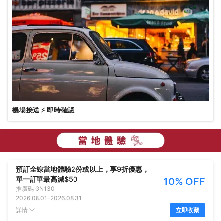
機場接送 ⚡ 即時確認
預訂全線當地體驗2份或以上，享9折優惠，
單一訂單最高減$50
10% OFF
推廣碼
GN130
2026.08.01
-
2026.08.31
詳情
立即收藏