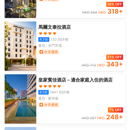
10% OFF
318
+
HKD
354
HKD
馬爾文泰拉酒店
4.7
分
130
則評價
曼谷
·
水門市場
永安優惠
51% OFF
343
+
HKD
713
HKD
皇家賓佳酒店 – 適合家庭入住的酒店
4.1
分
1847
則評價
曼谷
·
素坤逸
永安優惠
7% OFF
248
+
HKD
267
HKD