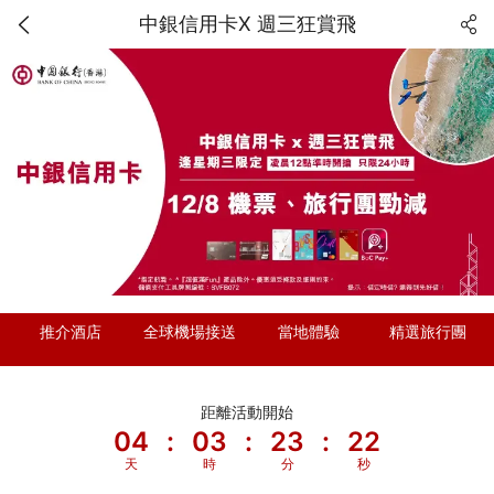
中銀信用卡X 週三狂賞飛
推介酒店
全球機場接送
當地體驗
精選旅行團
距離活動開始
04
:
03
:
23
:
21
天
時
分
秒