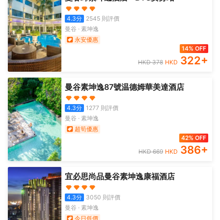
4.3
分
2545
則評價
曼谷
·
素坤逸
永安優惠
14% OFF
322
+
HKD
378
HKD
曼谷素坤逸87號温德姆華美達酒店
4.3
分
1277
則評價
曼谷
·
素坤逸
超筍優惠
42% OFF
386
+
HKD
669
HKD
宜必思尚品曼谷素坤逸康福酒店
4.3
分
3050
則評價
曼谷
·
素坤逸
今日低價