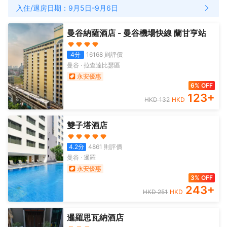
入住/退房日期：
9月5日
-
9月6日
曼谷納薩酒店 - 曼谷機場快線 蘭甘亨站
4
分
16168
則評價
曼谷
·
拉查達比瑟區
永安優惠
6% OFF
123
+
HKD
132
HKD
雙子塔酒店
4.2
分
4861
則評價
曼谷
·
暹羅
永安優惠
3% OFF
243
+
HKD
251
HKD
暹羅思瓦納酒店