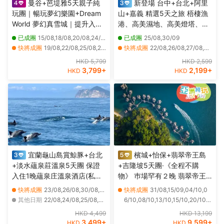
曼谷+芭堤雅5天親子純
新登場 台中+台北+阿里
玩團｜暢玩夢幻樂園+Dream
山+嘉義 精選5天之旅 梧棲漁
World 夢幻真雪城｜提升入住
港、高美濕地、高美燈塔、阿
2晚芭堤雅Centre Point Prime
里山森林風景(重本安排小火車
已成團
15/08,18/08,20/08,24/08
已成團
25/08,30/09
Pattaya Deluxe Premier及暢
)、苗栗百變影城、十分瀑布、
快將成團
19/08,22/08,25/08,26/08,27/08,28/08,29/08,30/08,31/08,01/09,02/09,04/09,05/09,06/09,07/09,08/09,09/09,10/09,11/09,12/09
快將成團
22/08,26/08,27/08,29/08,01/09,02/09,03/09,05/09,08/09,09/09,10/09,12/09,15/09,16/09,17/09,19/09,22/09,24/09,28/09,29/09
玩夏威夷式水上樂園
十分老街祈福天燈
其他日期
25/10,27/10,29/10,01/11,03/11,05/11,08/11,10/11,12/11,15/11,17/11,19/11,22/11,24/11,26/11,29/11,01/12,03/12,06/12,08/12
其他日期
23/08,24/08,28/08,30/08,31/08,04/09,06/09,07/09,11/09,13/09,14/09,18/09,20/09,21/09,23/09,25/09,26/09,27/09,01/10,02/10
HKD 5,799
HKD 2,599
3,799
+
2,199
+
HKD
HKD
宜蘭龜山島賞鯨豚+台北
檳城+怡保+翡翠帝王島
+淡水蘊泉莊溫泉5天團 保證
+吉隆坡5天團·《全程不購
入住1晚蘊泉庄溫泉酒店(私人
物》 巿場罕有２晚 翡翠帝王
溫泉客房)、幾米廣場、羅東夜
島 Garden Villa 包 SPA 、吉
快將成團
23/08,26/08,30/08,02/09,07/09,09/09,15/09,16/09,20/09,23/09,30/09,04/10,18/10,20/10,26/10
快將成團
31/08,15/09,04/10,0
市、羅東林業文化園區、蘭陽
隆坡五星級巿中心EQ酒店 包
其他日期
22/08,24/08,25/08,27/08,28/08,29/08,31/08,01/09,03/09,04/09,05/09,06/09,08/09,10/09,11/09,12/09,13/09,14/09,17/09,18/09
6/10,08/10,13/10,15/10,20/10,2
博物館(外觀)、八里左岸
頂層酒吧近觀雙子塔夜景、獨
2/10,27/10,29/10,03/11,05/11,1
HKD 4,499
HKD 13,199
家山頂夜景餐廳享用晚餐＋新
0/11,12/11,17/11,26/11,29/11,03/1
3,499
+
9,599
+
HKD
HKD