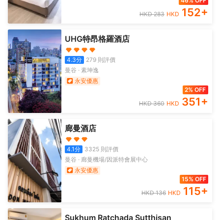
46% OFF
152
+
HKD
283
HKD
UHG特昂格羅酒店
4.3
分
279
則評價
曼谷
·
素坤逸
永安優惠
2% OFF
351
+
HKD
360
HKD
廊曼酒店
4.1
分
3325
則評價
曼谷
·
廊曼機場/因派特會展中心
永安優惠
15% OFF
115
+
HKD
136
HKD
Sukhum Ratchada Sutthisan