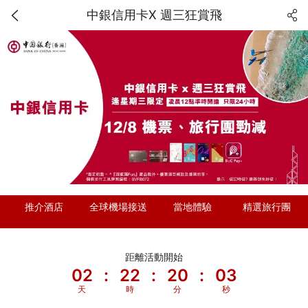
中銀信用卡X 週三狂賞飛
推介酒店
全球機場接送
當地體驗
精選旅行團
距離活動開始
02
:
22
:
20
:
02
天
時
分
秒