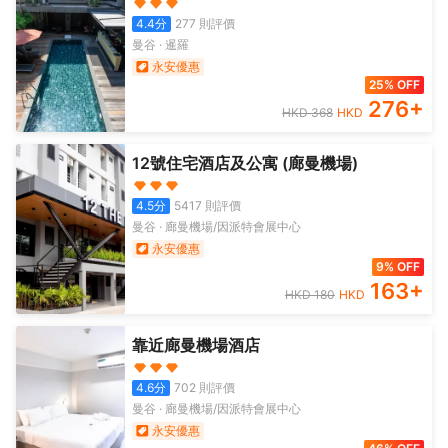
4.4
分
277
則評價
曼谷
·
暹羅
永安優惠
25% OFF
276
+
HKD
368
HKD
12號住宅酒店及公寓 (廊曼機場)
4.5
分
5417
則評價
曼谷
·
廊曼機場/因派特會展中心
永安優惠
9% OFF
163
+
HKD
180
HKD
靠近廊曼機場酒店
4.6
分
702
則評價
曼谷
·
廊曼機場/因派特會展中心
永安優惠