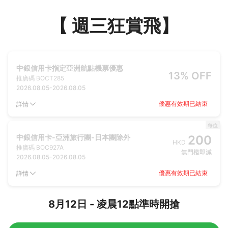
【 週三狂賞飛】
中銀信用卡指定亞洲航點機票優惠
13% OFF
推廣碼
BOCT285
2026.08.05
-
2026.08.05
優惠有效期已結束
詳情
每位
中銀信用卡-亞洲旅行團-日本團除外
200
HKD
推廣碼
BOC927A
無門檻即減
2026.08.05
-
2026.08.05
優惠有效期已結束
詳情
8月12日 - 凌晨12點準時開搶