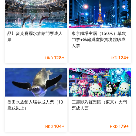
品川麥克賽爾水族館門票成人
東京鐵塔主層（150米）單次
票
門票+笨豬跳虛擬實境體驗成
人票
128
+
124
+
HKD
HKD
墨田水族館入場券成人票（18
三麗鷗彩虹樂園（東京）大門
歲或以上）
票成人票
104
+
179
+
HKD
HKD