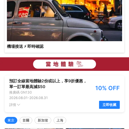
機場接送 ⚡ 即時確認
預訂全線當地體驗2份或以上，享9折優惠，
單一訂單最高減$50
10% OFF
推廣碼
GN130
2026.08.01
-
2026.08.31
詳情
立即收藏
東京
首爾
新加坡
上海