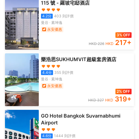
115 號 - 羅坡宅邸酒店
4.2
分
403
則評價
曼谷
·
素坤逸
永安優惠
3% OFF
217
+
HKD
226
HKD
樂浩思SUKHUMVIT超級套房酒店
4.4
分
355
則評價
曼谷
·
素坤逸
永安優惠
2% OFF
319
+
HKD
327
HKD
GO Hotel Bangkok Suvarnabhumi
Airport
4.6
分
1444
則評價