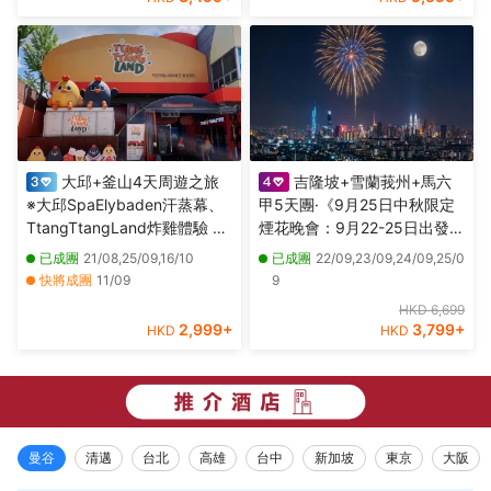
派肉骨茶+果木煙燻甘榜雞
2,08/12
大邱+釜山4天周遊之旅
吉隆坡+雪蘭莪州+馬六
※大邱SpaElybaden汗蒸幕、
甲5天團·《9月25日中秋限定
TtangTtangLand炸雞體驗 ※
煙花晚會：9月22-25日出發》
釜山海月天空步道+青沙浦紅
【永安獨家】全新夜景山頂餐
已成團
21/08,25/09,16/10
已成團
22/09,23/09,24/09,25/0
白燈塔、海雲台海岸列車體
廳，欣賞中秋煙花晚會、瓜拉
快將成團
11/09
9
驗、「沉浸式數碼藝術館」
雪蘭莪 (欣賞海洋奇觀【藍眼
其他日期
28/08,04/09,18/09,02/10,09/10
HKD 6,699
Arte Museum
淚】及螢火蟲)、適耕莊【欣賞
2,999
+
3,799
+
HKD
HKD
稻田景色】
曼谷
清邁
台北
高雄
台中
新加坡
東京
大阪