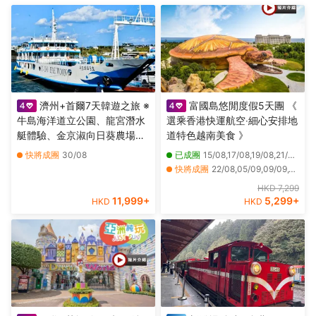
濟州+首爾7天韓遊之旅 ※
富國島悠閒度假5天團 《
牛島海洋道立公園、龍宮潛水
選乘香港快運航空‧細心安排地
艇體驗、金京淑向日葵農場、
道特色越南美食 》
Kidzania兒童職業主題樂園、
快將成團
30/08
已成團
15/08,17/08,19/08,21/08,17/10
樂天世界、ZoolungZoolung
快將成團
22/08,05/09,09/09,12/09,16/09,19/09,23/09,26/09,07/10,10/10,14/10,21/10,24/10,28/10,31/10,06/11,13/11,20/11,27/11,11/12
室內動物園、
其他日期
04/12
HKD 7,299
SeaLifeAquarium
11,999
+
5,299
+
HKD
HKD