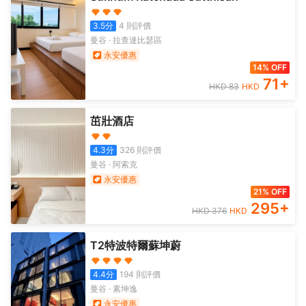
3.5
分
4
則評價
曼谷
·
拉查達比瑟區
永安優惠
14% OFF
71
+
HKD
83
HKD
茁壯酒店
4.3
分
326
則評價
曼谷
·
阿索克
永安優惠
21% OFF
295
+
HKD
376
HKD
T2特波特爾蘇坤蔚
4.4
分
194
則評價
曼谷
·
素坤逸
永安優惠