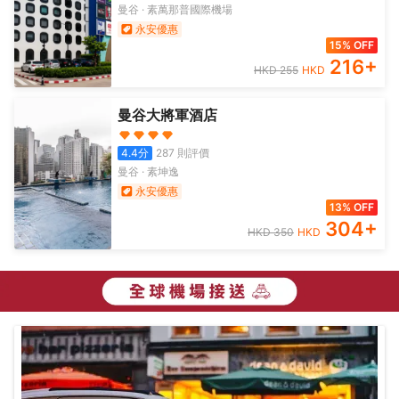
曼谷
·
素萬那普國際機場
永安優惠
15% OFF
216
+
HKD
255
HKD
曼谷大將軍酒店
4.4
分
287
則評價
曼谷
·
素坤逸
永安優惠
13% OFF
304
+
HKD
350
HKD