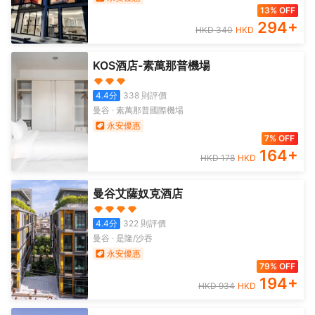
13% OFF
294
+
HKD
340
HKD
KOS酒店-素萬那普機場
4.4
分
338
則評價
曼谷
·
素萬那普國際機場
永安優惠
7% OFF
164
+
HKD
178
HKD
曼谷艾薩奴克酒店
4.4
分
322
則評價
曼谷
·
是隆/沙吞
永安優惠
79% OFF
194
+
HKD
934
HKD