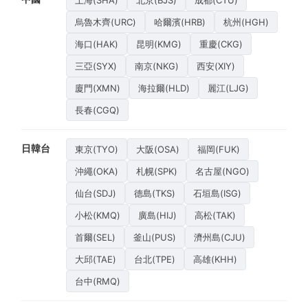
上海(SHA)
北京(BJS)
成都(CTU)
烏魯木齊(URC)
哈爾濱(HRB)
杭州(HGH)
海口(HAK)
昆明(KMG)
重慶(CKG)
三亞(SYX)
南京(NKG)
西安(XIY)
廈門(XMN)
海拉爾(HLD)
麗江(LJG)
長春(CGQ)
日韓台
東京(TYO)
大阪(OSA)
福岡(FUK)
沖繩(OKA)
札幌(SPK)
名古屋(NGO)
仙台(SDJ)
德島(TKS)
石垣島(ISG)
小松(KMQ)
廣島(HIJ)
高松(TAK)
首爾(SEL)
釜山(PUS)
濟州島(CJU)
大邱(TAE)
台北(TPE)
高雄(KHH)
台中(RMQ)