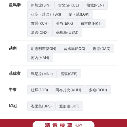
星馬泰
新加坡(SIN)
吉隆坡(KUL)
檳城(PEN)
亞庇（沙巴）(BKI)
蘭卡威(LGK)
古晉(KCH)
曼谷(BKK)
布吉島(HKT)
清邁(CNX)
蘇梅島(USM)
越南
胡志明市(SGN)
富國島(PQC)
峴港(DAD)
河內(HAN)
菲律賓
馬尼拉(MNL)
宿霧(CEB)
中東
杜拜(DXB)
阿布扎比(AUH)
多哈(DOH)
印尼
峇里島(DPS)
雅加達(JKT)