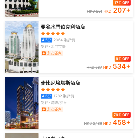
17% OFF
207
+
HKD
251
HKD
曼谷水門伯克利酒店
4.5
分
2064
則評價
曼谷
·
水門市場
永安優惠
9% OFF
534
+
HKD
587
HKD
倫比尼埃塔斯酒店
4.6
分
1782
則評價
曼谷
·
是隆/沙吞
永安優惠
79% OFF
458
+
HKD
2,186
HKD