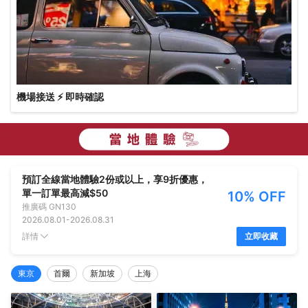
機場接送 ⚡ 即時確認
預訂全線當地體驗2份或以上，享9折優惠，
單一訂單最高減$50
10% OFF
推廣碼
GN130
2026.08.01
-
2026.08.31
詳情
立即收藏
東京
首爾
新加坡
上海