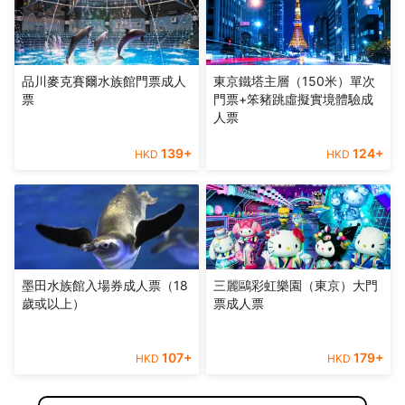
品川麥克賽爾水族館門票成人
東京鐵塔主層（150米）單次
票
門票+笨豬跳虛擬實境體驗成
人票
139
+
124
+
HKD
HKD
墨田水族館入場券成人票（18
三麗鷗彩虹樂園（東京）大門
歲或以上）
票成人票
107
+
179
+
HKD
HKD