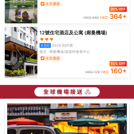
永安優惠
20% OFF
364
+
HKD
460
HKD
12號住宅酒店及公寓 (廊曼機場)
4.5
分
5409
則評價
曼谷
·
廊曼機場/因派特會展中心
永安優惠
10% OFF
160
+
HKD
178
HKD