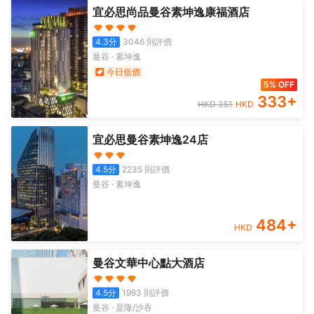
宜必思尚品曼谷素坤逸康福酒店
4.3
分
3046
則評價
曼谷
·
素坤逸
今日低價
5% OFF
333
+
HKD
351
HKD
宜必思曼谷素坤逸24店
4.5
分
2235
則評價
曼谷
·
素坤逸
484
+
HKD
曼谷文華中心點大酒店
4.5
分
1993
則評價
曼谷
·
是隆/沙吞