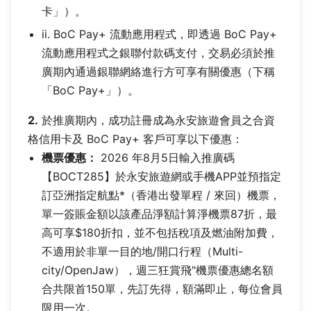
卡」）。
ii. BoC Pay+ 流動應用程式，即透過 BoC Pay+
流動應用程式之銀聯付款碼支付，交易必須於推
廣期內通過銀聯網絡進行方可享有關優惠（下稱
「BoC Pay+」）。
2.
於推廣期內，成功註冊成為永安旅遊會員之合資
格信用卡及 BoC Pay+ 客戶可享以下優惠：
機票優惠：
2026 年8月5日輸入推廣碼
【BOCT285】於永安旅遊網或手機APP並預指定
訂亞洲指定航點*（香港出發單程 / 來回）機票，
單一簽賬金額以該產品淨額計算淨機票87折，最
高可享$180折扣，並不包括稅項及燃油附加費，
不適用於非單一目的地/開口行程（Multi-
city/OpenJaw），週三狂賞飛"機票優惠總名額
合共限首150單，先訂先得，額滿即止，每位會員
限用一次。