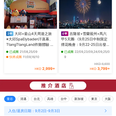
大邱+釜山4天周遊之旅
吉隆坡+雪蘭莪州+馬六
※大邱SpaElybaden汗蒸幕、
甲5天團·《9月25日中秋限定
TtangTtangLand炸雞體驗 ※
煙花晚會：9月22-25日出發》
釜山海月天空步道+青沙浦紅
【永安獨家】全新夜景山頂餐
已成團
21/08,25/09
已成團
22/09,23/09,24/09,25/0
白燈塔、海雲台海岸列車體
廳，欣賞中秋煙花晚會、瓜拉
快將成團
11/09,16/10
9
驗、「沉浸式數碼藝術館」
雪蘭莪 (欣賞海洋奇觀【藍眼
其他日期
28/08,04/09,18/09,02/10,09/10
HKD 6,699
Arte Museum
淚】及螢火蟲)、適耕莊【欣賞
2,999
+
3,799
+
HKD
HKD
稻田景色】
曼谷
清邁
台北
高雄
台中
新加坡
東京
大阪
入住/退房日期：
9月2日
-
9月3日