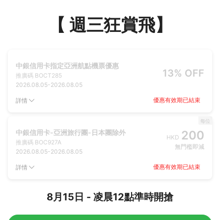
【 週三狂賞飛】
中銀信用卡指定亞洲航點機票優惠
13% OFF
推廣碼
BOCT285
2026.08.05
-
2026.08.05
優惠有效期已結束
詳情
每位
中銀信用卡-亞洲旅行團-日本團除外
200
HKD
推廣碼
BOC927A
無門檻即減
2026.08.05
-
2026.08.05
優惠有效期已結束
詳情
8月15日 - 凌晨12點準時開搶