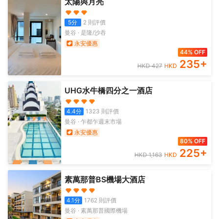
太陽與月亮
5
分
2
則評價
曼谷
·
是隆/沙吞
永安優惠
44% OFF
235
+
HKD
427
HKD
UHG水牛橋四分之一酒店
4.4
分
1323
則評價
曼谷
·
乍都乍週末市場
永安優惠
80% OFF
225
+
HKD
1,163
HKD
素萬那普BS機場大酒店
4.1
分
1762
則評價
曼谷
·
素萬那普國際機場