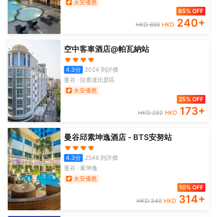
永安優惠
65% OFF
240
+
HKD
688
HKD
空中客車酒店@帕瓦納站
4.3
分
2024
則評價
曼谷
·
拉查達比瑟區
永安優惠
25% OFF
173
+
HKD
232
HKD
曼谷邱素坤逸酒店 - BTS安努站
4.3
分
2546
則評價
曼谷
·
素坤逸
永安優惠
10% OFF
314
+
HKD
349
HKD