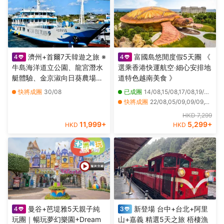
濟州+首爾7天韓遊之旅 ※
富國島悠閒度假5天團 《
牛島海洋道立公園、龍宮潛水
選乘香港快運航空‧細心安排地
艇體驗、金京淑向日葵農場、
道特色越南美食 》
Kidzania兒童職業主題樂園、
快將成團
30/08
已成團
14/08,15/08,17/08,19/08,21/08,26/08
樂天世界、ZoolungZoolung
快將成團
22/08,05/09,09/09,12/09,16/09,19/09,23/09,26/09,07/10,10/10,14/10,17/10,21/10,24/10,28/10,31/10,06/11,13/11,20/11,27/11
室內動物園、
其他日期
04/12
HKD 7,299
SeaLifeAquarium
11,999
+
5,299
+
HKD
HKD
曼谷+芭堤雅5天親子純
新登場 台中+台北+阿里
玩團｜暢玩夢幻樂園+Dream
山+嘉義 精選5天之旅 梧棲漁