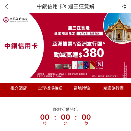
中銀信用卡X 週三狂賞飛
推介酒店
全球機場接送
當地體驗
精選旅行團
距離活動開始
00
:
00
:
00
時
分
秒