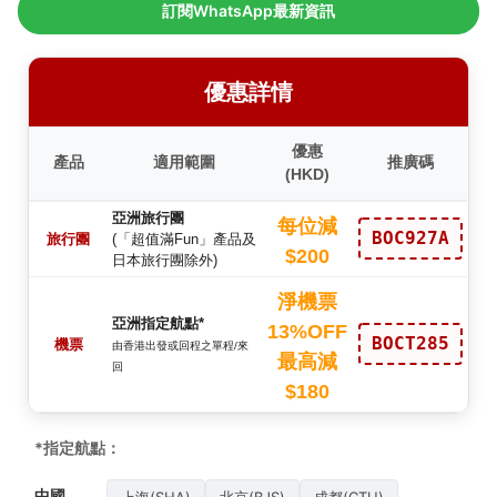
訂閱WhatsApp最新資訊
優惠詳情
優惠
產品
適用範圍
推廣碼
(HKD)
亞洲旅行團
每位減
BOC927A
旅行團
(「超值滿Fun」產品及
$200
日本旅行團除外)
淨機票
亞洲指定航點*
13%OFF
BOCT285
機票
由香港出發或回程之單程/來
最高減
回
$180
*指定航點：
中國