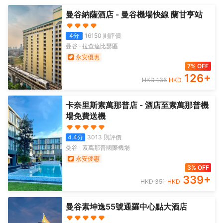
曼谷納薩酒店 - 曼谷機場快線 蘭甘亨站
4
分
16150
則評價
曼谷
·
拉查達比瑟區
永安優惠
7% OFF
126
+
HKD
136
HKD
卡奈里斯素萬那普店 - 酒店至素萬那普機
場免費送機
4.4
分
3013
則評價
曼谷
·
素萬那普國際機場
永安優惠
3% OFF
339
+
HKD
351
HKD
曼谷素坤逸55號通羅中心點大酒店