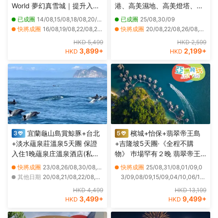
World 夢幻真雪城｜提升入住
港、高美濕地、高美燈塔、阿
2晚芭堤雅Centre Point Prime
里山森林風景(重本安排小火車
已成團
14/08,15/08,18/08,20/08,24/08
已成團
25/08,30/09
Pattaya Deluxe Premier及暢
)、苗栗百變影城、十分瀑布、
快將成團
16/08,19/08,22/08,25/08,26/08,27/08,28/08,29/08,30/08,31/08,01/09,02/09,04/09,05/09,06/09,07/09,08/09,09/09,10/09,11/09
快將成團
20/08,22/08,26/08,27/08,29/08,01/09,02/09,03/09,05/09,08/09,09/09,10/09,12/09,15/09,16/09,17/09,19/09,22/09,24/09,28/09
玩夏威夷式水上樂園
十分老街祈福天燈
其他日期
25/10,27/10,29/10,01/11,03/11,05/11,08/11,10/11,12/11,15/11,17/11,19/11,22/11,24/11,26/11,29/11,01/12,03/12,06/12,08/12
其他日期
21/08,23/08,24/08,28/08,30/08,31/08,04/09,06/09,07/09,11/09,13/09,14/09,18/09,20/09,21/09,23/09,25/09,26/09,27/09,01/10
HKD 5,499
HKD 2,599
3,899
+
2,199
+
HKD
HKD
宜蘭龜山島賞鯨豚+台北
檳城+怡保+翡翠帝王島
+淡水蘊泉莊溫泉5天團 保證
+吉隆坡5天團·《全程不購
入住1晚蘊泉庄溫泉酒店(私人
物》 巿場罕有２晚 翡翠帝王
溫泉客房)、幾米廣場、羅東夜
島 Garden Villa 包 SPA 、吉
快將成團
23/08,26/08,30/08,02/09,07/09,09/09,15/09,16/09,20/09,23/09,30/09,04/10,18/10,20/10,26/10
快將成團
25/08,31/08,01/09,0
市、羅東林業文化園區、蘭陽
隆坡五星級巿中心EQ酒店 包
其他日期
20/08,21/08,22/08,24/08,25/08,27/08,28/08,29/08,31/08,01/09,03/09,04/09,05/09,06/09,08/09,10/09,11/09,12/09,13/09,14/09
3/09,08/09,15/09,04/10,06/10,
博物館(外觀)、八里左岸
頂層酒吧近觀雙子塔夜景、獨
08/10,13/10,15/10,20/10,22/10,
HKD 4,499
HKD 13,199
家山頂夜景餐廳享用晚餐＋新
27/10,29/10,03/11,05/11,10/11,1
3,499
+
9,499
+
HKD
HKD
派肉骨茶+果木煙燻甘榜雞
2/11,17/11