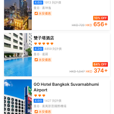
4.6
分
1913
則評價
曼谷
·
素坤逸
永安優惠
10% OFF
656
+
HKD
729
HKD
雙子塔酒店
4.2
分
4859
則評價
曼谷
·
暹羅
永安優惠
64% OFF
374
+
HKD
1,047
HKD
GO Hotel Bangkok Suvarnabhumi
Airport
4.6
分
1427
則評價
曼谷
·
素萬那普國際機場
永安優惠