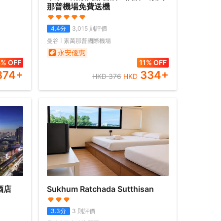
那普機場免費送機
4.4
分
3,015
則評價
曼谷
素萬那普國際機場
永安優惠
% OFF
11% OFF
374
+
334
+
HKD
376
HKD
酒店
Sukhum Ratchada Sutthisan
3.3
分
3
則評價