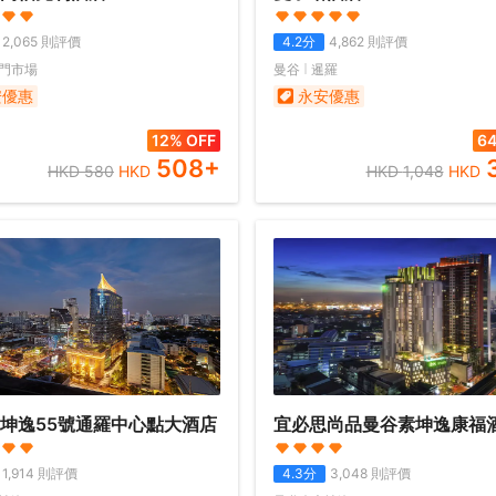
2,065
則評價
4.2
分
4,862
則評價
門市場
曼谷
暹羅
安優惠
永安優惠
12% OFF
64
508
+
HKD
580
HKD
HKD
1,048
HKD
坤逸55號通羅中心點大酒店
宜必思尚品曼谷素坤逸康福
1,914
則評價
4.3
分
3,048
則評價