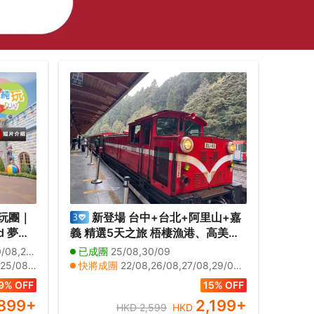
玩團｜
新登場 台中+台北+阿里山+嘉
d 夢幻
義 精選5天之旅 梧棲漁港、高美濕
雅
地、高美燈塔、阿里山森林風景(重
,24/08
已成團
25/08,30/09
a
本安排小火車 )、苗栗百變影城、十
07/09,08/09,09/09,10/09,11/09
快將成團
22/08,26/08,27/08,29/08,01/09,02/09,03/09,05/09,08/09,09/09,10/09,12/09,15/09,16/09,17/09,19/09,22/09,24/09,28/09,29/09
威夷式水
分瀑布、十分老街祈福天燈
11,01/12,03/12,06/12,08/12
其他日期
23/08,24/08,28/08,30/08,31/08,04/09,06/09,07/09,11/09,13/09,14/09,18/09,20/09,21/09,23/09,25/09,26/09,27/09,01/10,02/10
9% OFF
15% OFF
899
+
2,199
+
HKD 2,599
HKD