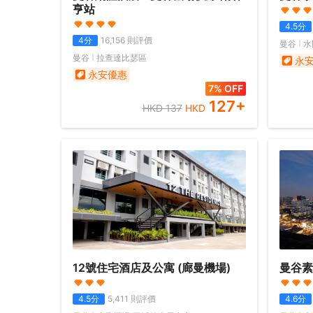
亨站
4.5
分
4
分
16,156
則評價
曼谷
水
曼谷
拉查達比瑟區
永
永安優惠
7% OFF
127
+
HKD
137
HKD
12號住宅酒店及公寓 (廊曼機場)
曼谷素
4.5
分
5,411
則評價
4.6
分