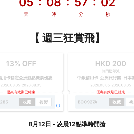
:
:
:
05
08
57
00
天
時
分
秒
【 週三狂賞飛】
13% OFF
HKD
200
無門檻即減
信用卡指定亞洲航點機票優惠
中銀信用卡-亞洲旅行團-日本
2026.08.05
-
2026.08.05
2026.08.05
-
2026.08.05
優惠有效期已結束
優惠有效期已結束
285
收藏
BOC927A
收藏
複製
複
8月12日 - 凌晨12點準時開搶