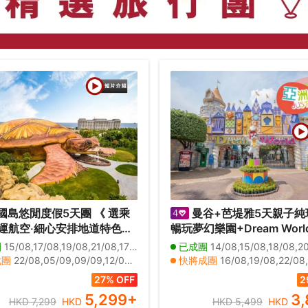
國島悠閒度假5天團 《 選乘
曼谷+芭堤雅5天親子純
運航空‧細心安排地道特色越
暢玩夢幻樂園+Dream Worl
 》
真雪城｜提升入住2晚芭堤
團
15/08,17/08,19/08,21/08,17/10
已成團
14/08,15/08,18/08,20/08
Centre Point Prime Pattay
成團
22/08,05/09,09/09,12/09,16/09,19/09,23/09,26/09,07/10,10/10,14/10,21/10,24/10,28/10,31/10,06/11,13/11,20/11,27/11,11/12
快將成團
16/08,19/08,22/08,25/08,26/08,27/08,28/08,29/08,30/08,31/08,01/09,02/09,04/09,05/09,06/09,
Deluxe Premier及暢玩夏
日期
04/12
其他日期
25/10,27/10,29/10,01/11,03/11,05/11,08/11,10/11,12/11,15/11,17/11,19/11,22/11,24/11,26/11,29/
27% OFF
2
上樂園
5,299
+
3,
HKD 7,299
HKD
HKD 5,499
HKD