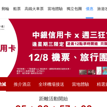
郵輪
船票
高鐵火車票
當地體驗
獨立包團
優惠
旅遊
勁減
推介酒店
全球機場接送
當地體驗
精選
距離活動開始