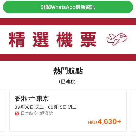
訂閱WhatsApp最新資訊
熱門航點
(已連稅)
香港
東京
09月08日 週二 - 09月15日 週二
日本航空
經濟艙
4,630
+
HKD