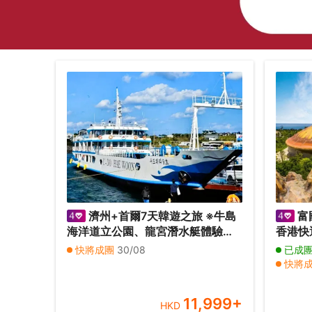
濟州+首爾7天韓遊之旅 ※牛島
富
海洋道立公園、龍宮潛水艇體驗、
香港快
金京淑向日葵農場、Kidzania兒童
南美食
快將成團
30/08
已成
職業主題樂園、樂天世界、
快將
ZoolungZoolung室內動物園、
其他
SeaLifeAquarium
11,999
+
HKD