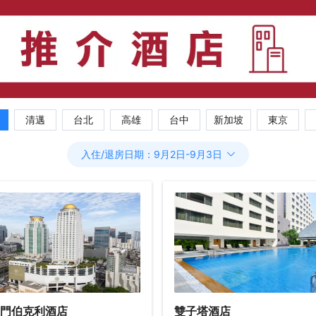
清邁
台北
高雄
台中
新加坡
東京
入住/退房日期：
9月2日
-
9月3日
門伯克利酒店
雙子塔酒店