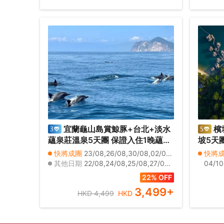
宜蘭龜山島賞鯨豚+台北+淡水
檳
蘊泉莊溫泉5天團 保證入住1晚蘊泉
坡5天
庄溫泉酒店(私人溫泉客房)、幾米廣
２晚 翡翠
快將成團
23/08,26/08,30/08,02/09,07/09,09/09,15/09,16/09,20/09,23/09,30/09,04/10,18/10,20/10,26/10
快將
場、羅東夜市、羅東林業文化園
SPA
其他日期
22/08,24/08,25/08,27/08,28/08,29/08,31/08,01/09,03/09,04/09,05/09,06/09,08/09,10/09,11/09,12/09,13/09,14/09,17/09,18/09
04/10
區、蘭陽博物館(外觀)、八里左岸
包頂層
0,22/
22% OFF
山頂夜
11,12/
3,499
+
HKD 4,499
HKD
茶+果