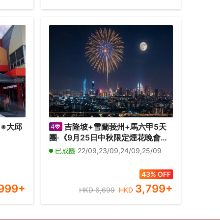
 ※大邱
吉隆坡+雪蘭莪州+馬六甲5天
團·《9月25日中秋限定煙花晚會：
 ※釜山
9月22-25日出發》【永安獨家】全
已成團
22/09,23/09,24/09,25/09
燈塔、海
新夜景山頂餐廳，欣賞中秋煙花晚
式數碼
會、瓜拉雪蘭莪 (欣賞海洋奇觀【藍
,09/10
43% OFF
眼淚】及螢火蟲)、適耕莊【欣賞稻
999
+
3,799
+
HKD 6,699
HKD
田景色】