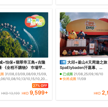
城+怡保+翡翠帝王島+吉隆
大邱+釜山4天周遊之旅
團·《全程不購物》 巿場罕有
SpaElybaden汗蒸幕、
帝王島 Garden Villa 包
TtangTtangLand炸雞體驗
成團
31/08,03/09,08/09,15/09,
已成團
21/08,25/09,16/10
 、吉隆坡五星級巿中心EQ酒店
海月天空步道+青沙浦紅白
,06/10,08/10,13/10,15/10,20/1
快將成團
11/09
酒吧近觀雙子塔夜景、獨家
雲台海岸列車體驗、「沉浸
10,27/10,29/10,03/11,05/11,10/
其他日期
28/08,04/09,18/09,02/10
27% OFF
景餐廳享用晚餐＋新派肉骨
11,17/11,26/11,29/11
藝術館」Arte Museum
9,599
+
2,
HKD 13,199
HKD
HKD
木煙燻甘榜雞