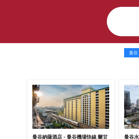
曼谷
曼谷納薩酒店 - 曼谷機場快線 蘭甘
曼谷水