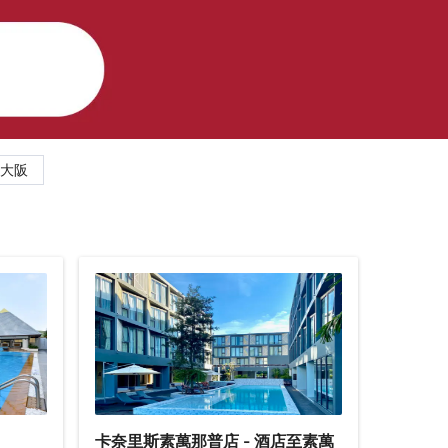
大阪
卡奈里斯素萬那普店 - 酒店至素萬