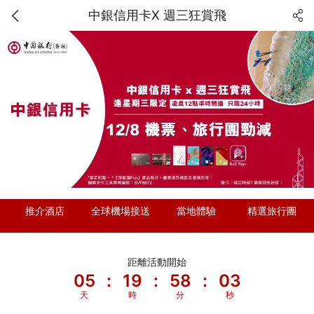
中銀信用卡X 週三狂賞飛
推介酒店
全球機場接送
當地體驗
精選旅行團
距離活動開始
05
:
19
:
58
:
02
天
時
分
秒