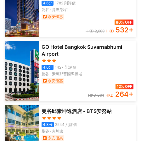
4.6
分
1782
則評價
曼谷
·
是隆/沙吞
永安優惠
80% OFF
532
+
HKD
2,689
HKD
GO Hotel Bangkok Suvarnabhumi
Airport
4.6
分
1427
則評價
曼谷
·
素萬那普國際機場
永安優惠
12% OFF
264
+
HKD
301
HKD
曼谷邱素坤逸酒店 - BTS安努站
4.3
分
2544
則評價
曼谷
·
素坤逸
永安優惠