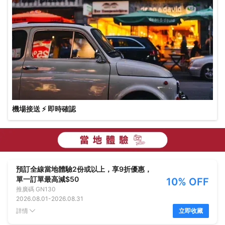
機場接送 ⚡ 即時確認
預訂全線當地體驗2份或以上，享9折優惠，
單一訂單最高減$50
10% OFF
推廣碼
GN130
2026.08.01
-
2026.08.31
詳情
立即收藏