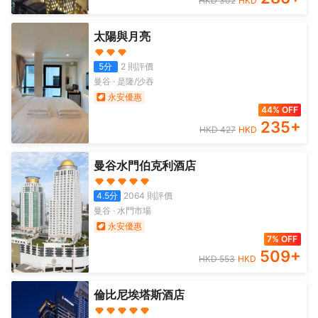
HKD
302
HKD
太陽與月亮
5
分
2
則評價
曼谷
·
是隆/沙吞
永安優惠
44% OFF
235
+
HKD
427
HKD
曼谷水門伯克利酒店
4.5
分
2064
則評價
曼谷
·
水門市場
永安優惠
7% OFF
509
+
HKD
553
HKD
倫比尼埃塔斯酒店