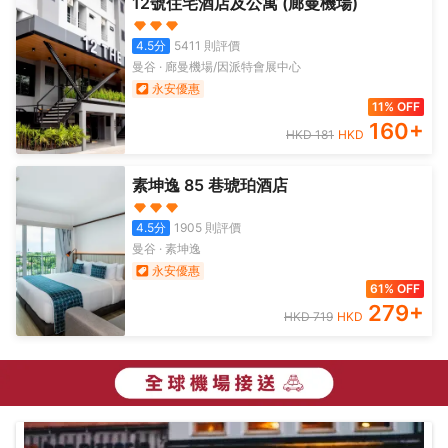
12號住宅酒店及公寓 (廊曼機場)
4.5
分
5411
則評價
曼谷
·
廊曼機場/因派特會展中心
永安優惠
11% OFF
160
+
HKD
181
HKD
素坤逸 85 巷琥珀酒店
4.5
分
1905
則評價
曼谷
·
素坤逸
永安優惠
61% OFF
279
+
HKD
719
HKD