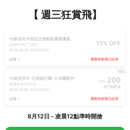
【 週三狂賞飛】
中銀信用卡指定亞洲航點機票優惠
13% OFF
推廣碼
BOCT285
2026.08.05
-
2026.08.05
優惠有效期已結束
詳情
每位
中銀信用卡-亞洲旅行團-日本團除外
200
HKD
推廣碼
BOC927A
無門檻即減
2026.08.05
-
2026.08.05
優惠有效期已結束
詳情
8月12日 - 凌晨12點準時開搶