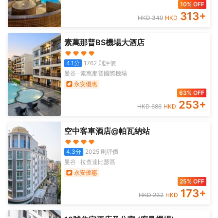
10% OFF
313
+
HKD
349
HKD
素萬那普BS機場大酒店
4.1
分
1762
則評價
曼谷
·
素萬那普國際機場
永安優惠
63% OFF
253
+
HKD
686
HKD
空中客車酒店@帕瓦納站
4.3
分
2025
則評價
曼谷
·
拉查達比瑟區
永安優惠
25% OFF
173
+
HKD
232
HKD