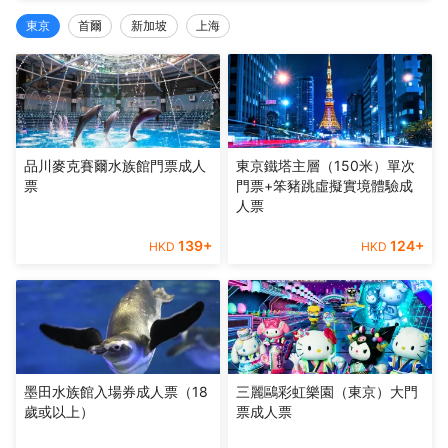
東京
首爾
新加坡
上海
品川麥克賽爾水族館門票成人
東京鐵塔主層（150米）單次
票
門票+笨豬跳虛擬實境體驗成
人票
139
+
124
+
HKD
HKD
墨田水族館入場券成人票（18
三麗鷗彩虹樂園（東京）大門
歲或以上）
票成人票