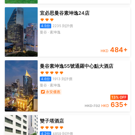
宜必思曼谷素坤逸24店
4.5
分
2235
則評價
曼谷
·
素坤逸
484
+
HKD
曼谷素坤逸55號通羅中心點大酒店
4.6
分
1913
則評價
曼谷
·
素坤逸
永安優惠
13% OFF
635
+
HKD
732
HKD
雙子塔酒店
4.2
分
4859
則評價