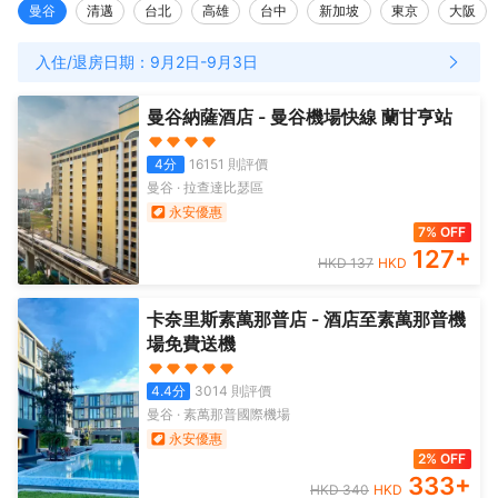
曼谷
清邁
台北
高雄
台中
新加坡
東京
大阪
入住/退房日期：
9月2日
-
9月3日
曼谷納薩酒店 - 曼谷機場快線 蘭甘亨站
4
分
16151
則評價
曼谷
·
拉查達比瑟區
永安優惠
7% OFF
127
+
HKD
137
HKD
卡奈里斯素萬那普店 - 酒店至素萬那普機
場免費送機
4.4
分
3014
則評價
曼谷
·
素萬那普國際機場
永安優惠
2% OFF
333
+
HKD
340
HKD