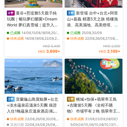
曼谷+芭堤雅5天親子純
新登場 台中+台北+阿里
玩團｜暢玩夢幻樂園+Dream
山+嘉義 精選5天之旅 梧棲漁
World 夢幻真雪城｜提升入住
港、高美濕地、高美燈塔、阿
2晚芭堤雅Centre Point Prime
里山森林風景(重本安排小火車
已成團
14/08,15/08,18/08,20/08,24/08
已成團
25/08,30/09
Pattaya Deluxe Premier及暢
)、苗栗百變影城、十分瀑布、
快將成團
16/08,19/08,22/08,25/08,26/08,27/08,28/08,29/08,30/08,31/08,01/09,02/09,04/09,05/09,06/09,07/09,08/09,09/09,10/09,11/09
快將成團
22/08,26/08,27/08,29/08,01/09,02/09,03/09,05/09,08/09,09/09,10/09,12/09,15/09,16/09,17/09,19/09,22/09,24/09,28/09,29/09
玩夏威夷式水上樂園
十分老街祈福天燈
其他日期
25/10,27/10,29/10,01/11,03/11,05/11,08/11,10/11,12/11,15/11,17/11,19/11,22/11,24/11,26/11,29/11,01/12,03/12,06/12,08/12
其他日期
23/08,24/08,28/08,30/08,31/08,04/09,06/09,07/09,11/09,13/09,14/09,18/09,20/09,21/09,23/09,25/09,26/09,27/09,01/10,02/10
HKD 5,499
HKD 2,599
3,899
+
2,199
+
HKD
HKD
宜蘭龜山島賞鯨豚+台北
檳城+怡保+翡翠帝王島
+淡水蘊泉莊溫泉5天團 保證
+吉隆坡5天團·《全程不購
入住1晚蘊泉庄溫泉酒店(私人
物》 巿場罕有２晚 翡翠帝王
溫泉客房)、幾米廣場、羅東夜
島 Garden Villa 包 SPA 、吉
快將成團
23/08,26/08,30/08,02/09,07/09,09/09,15/09,16/09,20/09,23/09,30/09,04/10,18/10,20/10,26/10
快將成團
31/08,03/09,08/09,1
市、羅東林業文化園區、蘭陽
隆坡五星級巿中心EQ酒店 包
其他日期
22/08,24/08,25/08,27/08,28/08,29/08,31/08,01/09,03/09,04/09,05/09,06/09,08/09,10/09,11/09,12/09,13/09,14/09,17/09,18/09
5/09,04/10,06/10,08/10,13/10,