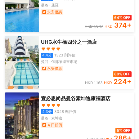
曼谷
·
暹羅
永安優惠
64% OFF
374
+
HKD
1,047
HKD
UHG水牛橋四分之一酒店
4.4
分
1323
則評價
曼谷
·
乍都乍週末市場
永安優惠
80% OFF
224
+
HKD
1,163
HKD
宜必思尚品曼谷素坤逸康福酒店
4.3
分
3048
則評價
曼谷
·
素坤逸
今日低價
5% OFF
286
+