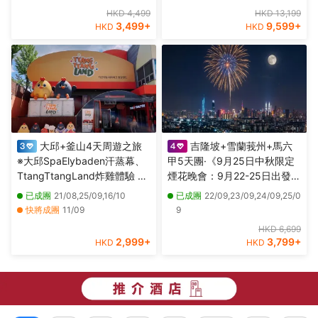
博物館(外觀)、八里左岸
頂層酒吧近觀雙子塔夜景、獨
15/10,20/10,22/10,27/10,29/10,
HKD 4,499
HKD 13,199
家山頂夜景餐廳享用晚餐＋新
03/11,05/11,10/11,12/11,17/11,26/
3,499
+
9,599
+
HKD
HKD
派肉骨茶+果木煙燻甘榜雞
11,29/11
大邱+釜山4天周遊之旅
吉隆坡+雪蘭莪州+馬六
※大邱SpaElybaden汗蒸幕、
甲5天團·《9月25日中秋限定
TtangTtangLand炸雞體驗 ※
煙花晚會：9月22-25日出發》
釜山海月天空步道+青沙浦紅
【永安獨家】全新夜景山頂餐
已成團
21/08,25/09,16/10
已成團
22/09,23/09,24/09,25/0
白燈塔、海雲台海岸列車體
廳，欣賞中秋煙花晚會、瓜拉
快將成團
11/09
9
驗、「沉浸式數碼藝術館」
雪蘭莪 (欣賞海洋奇觀【藍眼
其他日期
28/08,04/09,18/09,02/10,09/10
HKD 6,699
Arte Museum
淚】及螢火蟲)、適耕莊【欣賞
2,999
+
3,799
+
HKD
HKD
稻田景色】