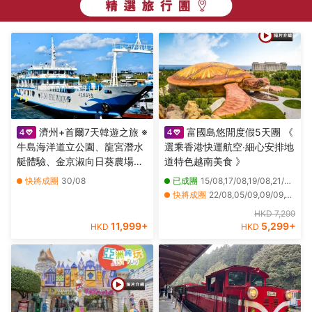
濟州+首爾7天韓遊之旅 ※
富國島悠閒度假5天團 《
牛島海洋道立公園、龍宮潛水
選乘香港快運航空‧細心安排地
艇體驗、金京淑向日葵農場、
道特色越南美食 》
Kidzania兒童職業主題樂園、
快將成團
30/08
已成團
15/08,17/08,19/08,21/08,26/08
樂天世界、ZoolungZoolung
快將成團
22/08,05/09,09/09,12/09,16/09,19/09,23/09,26/09,07/10,10/10,14/10,17/10,21/10,24/10,28/10,31/10,06/11,13/11,20/11,27/11
室內動物園、
其他日期
04/12
HKD 7,299
SeaLifeAquarium
11,999
+
5,299
+
HKD
HKD