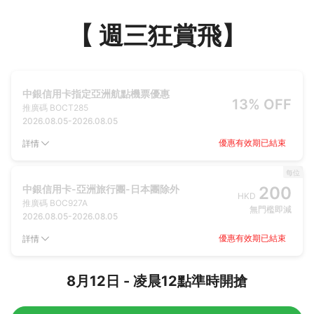
【 週三狂賞飛】
中銀信用卡指定亞洲航點機票優惠
13% OFF
推廣碼
BOCT285
2026.08.05
-
2026.08.05
優惠有效期已結束
詳情
每位
中銀信用卡-亞洲旅行團-日本團除外
200
HKD
推廣碼
BOC927A
無門檻即減
2026.08.05
-
2026.08.05
優惠有效期已結束
詳情
8月12日 - 凌晨12點準時開搶