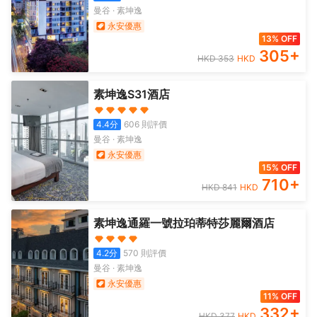
曼谷
·
素坤逸
永安優惠
13% OFF
305
+
HKD
353
HKD
素坤逸S31酒店
4.4
分
606
則評價
曼谷
·
素坤逸
永安優惠
15% OFF
710
+
HKD
841
HKD
素坤逸通羅一號拉珀蒂特莎麗爾酒店
4.2
分
570
則評價
曼谷
·
素坤逸
永安優惠
11% OFF
332
+
HKD
377
HKD