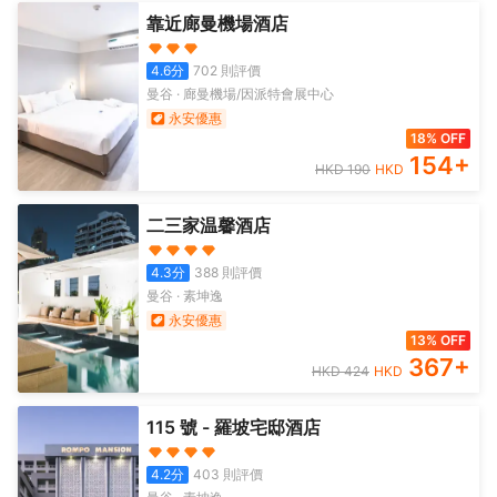
靠近廊曼機場酒店
4.6
分
702
則評價
曼谷
·
廊曼機場/因派特會展中心
永安優惠
18% OFF
154
+
HKD
190
HKD
二三家温馨酒店
4.3
分
388
則評價
曼谷
·
素坤逸
永安優惠
13% OFF
367
+
HKD
424
HKD
115 號 - 羅坡宅邸酒店
4.2
分
403
則評價