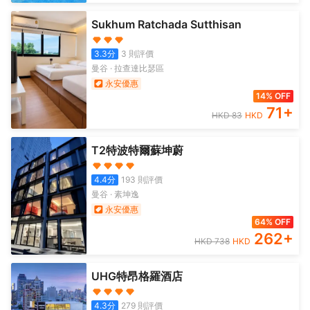
Sukhum Ratchada Sutthisan
3.3
分
3
則評價
曼谷
·
拉查達比瑟區
永安優惠
14% OFF
71
+
HKD
83
HKD
T2特波特爾蘇坤蔚
4.4
分
193
則評價
曼谷
·
素坤逸
永安優惠
64% OFF
262
+
HKD
738
HKD
UHG特昂格羅酒店
4.3
分
279
則評價