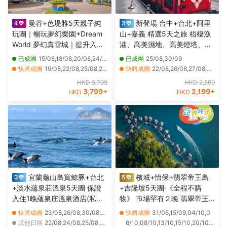
曼谷+芭堤雅5天親子純
新登場 台中+台北+阿里
玩團｜暢玩夢幻樂園+Dream
山+嘉義 精選5天之旅 梧棲漁
World 夢幻真雪城｜提升入住
港、高美濕地、高美燈塔、阿
2晚芭堤雅Centre Point Prime
里山森林風景(重本安排小火車
已成團
15/08,18/08,20/08,24/08
已成團
25/08,30/09
Pattaya Deluxe Premier及暢
)、苗栗百變影城、十分瀑布、
快將成團
19/08,22/08,25/08,26/08,27/08,28/08,29/08,30/08,31/08,01/09,02/09,04/09,05/09,06/09,07/09,08/09,09/09,10/09,11/09,12/09
快將成團
22/08,26/08,27/08,29/08,01/09,02/09,03/09,05/09,08/09,09/09,10/09,12/09,15/09,16/09,17/09,19/09,22/09,24/09,28/09,29/09
玩夏威夷式水上樂園
十分老街祈福天燈
其他日期
25/10,27/10,29/10,01/11,03/11,05/11,08/11,10/11,12/11,15/11,17/11,19/11,22/11,24/11,26/11,29/11,01/12,03/12,06/12,08/12
其他日期
23/08,24/08,28/08,30/08,31/08,04/09,06/09,07/09,11/09,13/09,14/09,18/09,20/09,21/09,23/09,25/09,26/09,27/09,01/10,02/10
HKD 5,799
HKD 2,599
3,799
+
2,199
+
HKD
HKD
宜蘭龜山島賞鯨豚+台北
檳城+怡保+翡翠帝王島
+淡水蘊泉莊溫泉5天團 保證
+吉隆坡5天團·《全程不購
入住1晚蘊泉庄溫泉酒店(私人
物》 巿場罕有２晚 翡翠帝王
溫泉客房)、幾米廣場、羅東夜
島 Garden Villa 包 SPA 、吉
快將成團
23/08,26/08,30/08,02/09,07/09,09/09,15/09,16/09,20/09,23/09,30/09,04/10,18/10,20/10,26/10
快將成團
31/08,15/09,04/10,0
市、羅東林業文化園區、蘭陽
隆坡五星級巿中心EQ酒店 包
其他日期
22/08,24/08,25/08,27/08,28/08,29/08,31/08,01/09,03/09,04/09,05/09,06/09,08/09,10/09,11/09,12/09,13/09,14/09,17/09,18/09
6/10,08/10,13/10,15/10,20/10,2