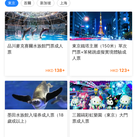
東京
首爾
新加坡
上海
品川麥克賽爾水族館門票成人
東京鐵塔主層（150米）單次
票
門票+笨豬跳虛擬實境體驗成
人票
138
+
123
+
HKD
HKD
墨田水族館入場券成人票（18
三麗鷗彩虹樂園（東京）大門
歲或以上）
票成人票