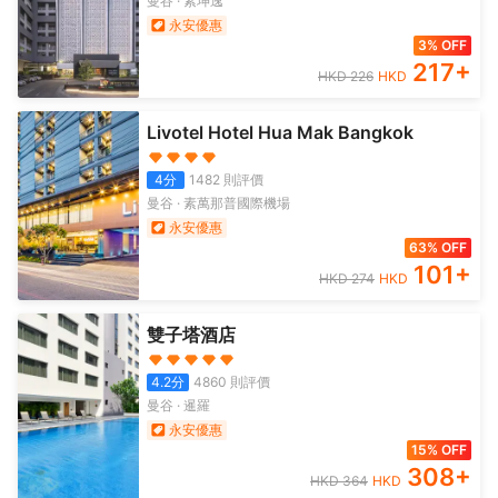
曼谷
·
素坤逸
永安優惠
3% OFF
217
+
HKD
226
HKD
Livotel Hotel Hua Mak Bangkok
4
分
1482
則評價
曼谷
·
素萬那普國際機場
永安優惠
63% OFF
101
+
HKD
274
HKD
雙子塔酒店
4.2
分
4860
則評價
曼谷
·
暹羅
永安優惠
15% OFF
308
+
HKD
364
HKD