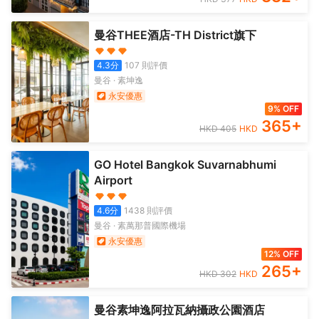
曼谷THEE酒店-TH District旗下
4.3
分
107
則評價
曼谷
·
素坤逸
永安優惠
9% OFF
365
+
HKD
405
HKD
GO Hotel Bangkok Suvarnabhumi
Airport
4.6
分
1438
則評價
曼谷
·
素萬那普國際機場
永安優惠
12% OFF
265
+
HKD
302
HKD
曼谷素坤逸阿拉瓦納攝政公園酒店