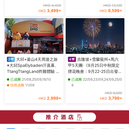
博物館(外觀)、八里左岸
頂層酒吧近觀雙子塔夜景、獨
2/10,27/10,29/10,03/11,05/11,1
HKD 4,499
HKD 13,199
家山頂夜景餐廳享用晚餐＋新
0/11,12/11,17/11,26/11,29/11,03/1
3,499
+
9,599
+
HKD
HKD
派肉骨茶+果木煙燻甘榜雞
2,08/12
大邱+釜山4天周遊之旅
吉隆坡+雪蘭莪州+馬六
※大邱SpaElybaden汗蒸幕、
甲5天團·《9月25日中秋限定
TtangTtangLand炸雞體驗 ※
煙花晚會：9月22-25日出發》
釜山海月天空步道+青沙浦紅
【永安獨家】全新夜景山頂餐
已成團
21/08,25/09,16/10
已成團
22/09,23/09,24/09,25/0
白燈塔、海雲台海岸列車體
廳，欣賞中秋煙花晚會、瓜拉
快將成團
11/09
9
驗、「沉浸式數碼藝術館」
雪蘭莪 (欣賞海洋奇觀【藍眼
其他日期
28/08,04/09,18/09,02/10,09/10
HKD 6,699
Arte Museum
淚】及螢火蟲)、適耕莊【欣賞
2,999
+
3,799
+
HKD
HKD
稻田景色】