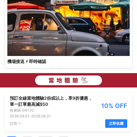
機場接送 ⚡ 即時確認
預訂全線當地體驗2份或以上，享9折優惠，
單一訂單最高減$50
10% OFF
推廣碼
GN130
2026.08.01
-
2026.08.31
詳情
立即收藏