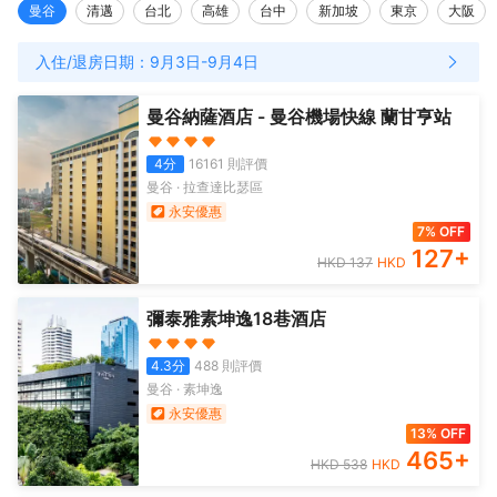
曼谷
清邁
台北
高雄
台中
新加坡
東京
大阪
入住/退房日期：
9月3日
-
9月4日
曼谷納薩酒店 - 曼谷機場快線 蘭甘亨站
4
分
16161
則評價
曼谷
·
拉查達比瑟區
永安優惠
7% OFF
127
+
HKD
137
HKD
彌泰雅素坤逸18巷酒店
4.3
分
488
則評價
曼谷
·
素坤逸
永安優惠
13% OFF
465
+
HKD
538
HKD