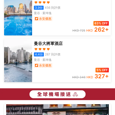
3.9
分
456
則評價
曼谷
·
素坤逸
永安優惠
63% OFF
262
+
HKD
725
HKD
曼谷大將軍酒店
4.4
分
287
則評價
曼谷
·
素坤逸
永安優惠
5% OFF
327
+
HKD
346
HKD