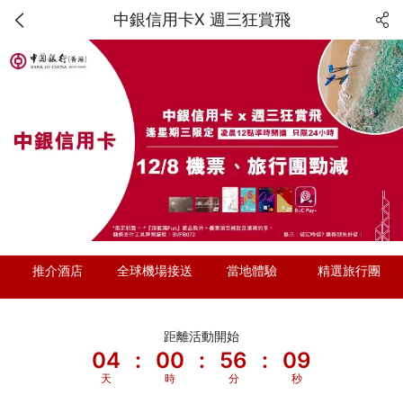
中銀信用卡X 週三狂賞飛
推介酒店
全球機場接送
當地體驗
精選旅行團
距離活動開始
04
:
00
:
56
:
08
天
時
分
秒