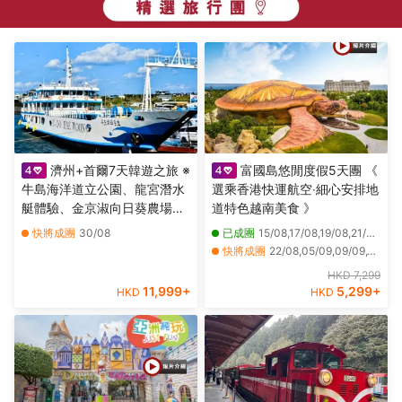
濟州+首爾7天韓遊之旅 ※
富國島悠閒度假5天團 《
牛島海洋道立公園、龍宮潛水
選乘香港快運航空‧細心安排地
艇體驗、金京淑向日葵農場、
道特色越南美食 》
Kidzania兒童職業主題樂園、
快將成團
30/08
已成團
15/08,17/08,19/08,21/08,17/10
樂天世界、ZoolungZoolung
快將成團
22/08,05/09,09/09,12/09,16/09,19/09,23/09,26/09,07/10,10/10,14/10,21/10,24/10,28/10,31/10,06/11,13/11,20/11,27/11,11/12
室內動物園、
其他日期
04/12
HKD 7,299
SeaLifeAquarium
11,999
+
5,299
+
HKD
HKD