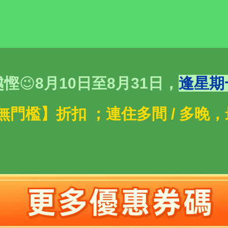
多
越慳
😉
8月10日至8月31日，
逢星期
享 【無門檻】折扣 ；連住多間 / 多