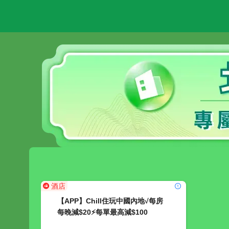
酒店
【APP】Chill住玩中國內地√每房
每晚減$20⚡每單最高減$100