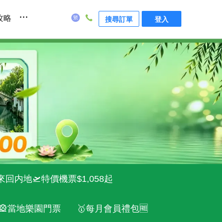
...
攻略
搜尋訂單
登入
來回内地🛫特價機票$1,058起
🎡當地樂園門票
🥇每月會員禮包🆓