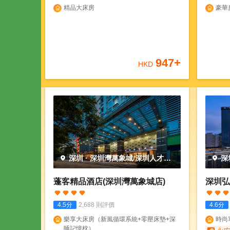
精品大床房
豪華
947
+
HKD
深圳
·
深圳灣萬象城/深圳人才公
深
園
園
蓬客精品酒店(深圳灣萬象城店)
深圳弘
4.5
分
2,688
則評價
4.6
分
樂享大床房（新風循環系統+零壓床墊+深
時尚
睡記憶枕）