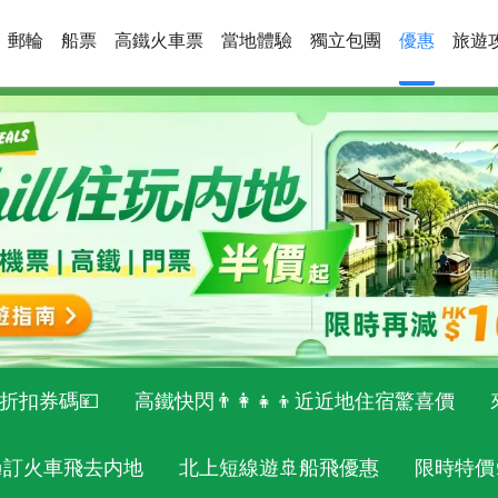
郵輪
船票
高鐵火車票
當地體驗
獨立包團
優惠
旅遊
折扣券碼💴
高鐵快閃👨‍👩‍👧‍👦近近地住宿驚喜價
🚝訂火車飛去内地
北上短線遊🚢船飛優惠
限時特價