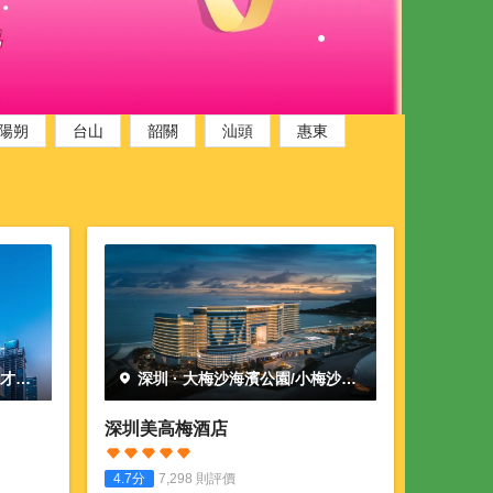
陽朔
台山
韶關
汕頭
惠東
人才公
深圳
·
大梅沙海濱公園/小梅沙海
濱樂園
深圳美高梅酒店
4.7
分
7,298
則評價