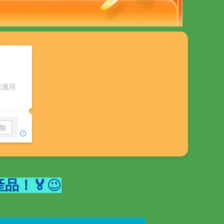
店適用
製
產品！🏅
😉