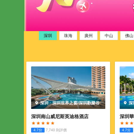
深圳
珠海
廣州
中山
佛山
深圳
·
深圳世界之窗/深圳歡樂谷
深
深圳南山威尼斯英迪格酒店
深圳華
4.7
分
7,740
則評價
4.7
分