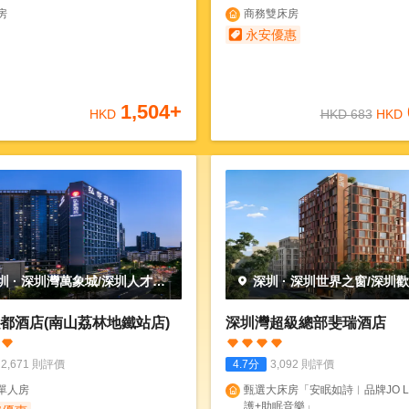
房
商務雙床房
永安優惠
1,504
+
HKD
HKD
683
HKD
圳
·
深圳灣萬象城/深圳人才公
深圳
·
深圳世界之窗/深圳
都酒店(南山荔林地鐵站店)
深圳灣超級總部斐瑞酒店
2,671
則評價
4.7
分
3,092
則評價
單人房
甄選大床房「安眠如詩︱品牌JO L
護+助眠音樂」