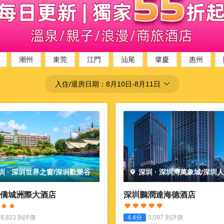
潮州
東莞
江門
汕尾
肇慶
惠州
入住/退房日期：
8月10日
-
8月11日
圳
·
深圳世界之窗/深圳歡樂谷
深圳
·
深圳灣萬象城/深圳
園
僑城洲際大酒店
深圳鵬潤達海德酒店
9,823
則評價
4.4
分
5,097
則評價