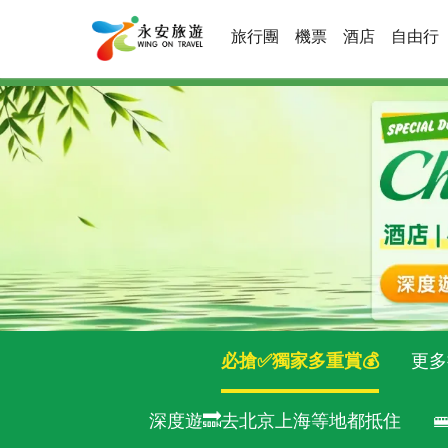
旅行團
機票
酒店
自由行
必搶✅獨家多重賞💰
更多
深度遊🔜去北京上海等地都抵住