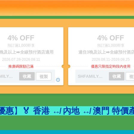
4% OFF
4% OFF
預訂滿1,000即享
預訂滿1,000即享
晚及以上➡️全線預付酒店適用
連住3晚及以上➡️全線預付酒
2026.07.28
-
2026.08.11
2026.08.11
-
2026.08.25
推廣碼限額已滿
優惠只限指定時段內使用
SHFAMILYAUG01
收藏
SHFAMILYAUG02
收藏
複製
複
多
優惠
】
🏅 香港 ↮ 內地 ↮ 澳門 特價