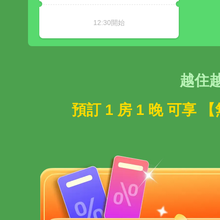
12:30開始
越住
預訂 1 房 1 晚 可