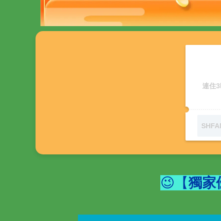
連住3
😉【
獨家