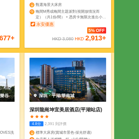
甄選海景大床房
晚間M秀或晚間主題派對(視開放情況而
定）（共1份/間） + 憑房卡無限次進出小梅
沙海濱樂園（1份/間/晚） + 安漫旅拍 專業
永安優惠
旅拍（共1份/間）
5% OFF
677
+
2,913
+
HKD
3,080
HKD
歡樂谷
深圳
·
平湖/華南城
深圳龍崗坤宜美居酒店(平湖站店)
4.8
分
2,391
則評價
OVES洗
標準大床房(賞城市景色-採光舒適)