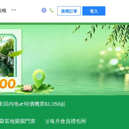
...
攻略
搜尋訂單
登入
來回内地🛫特價機票$1,058起
🎡當地樂園門票
🥇每月會員禮包🆓