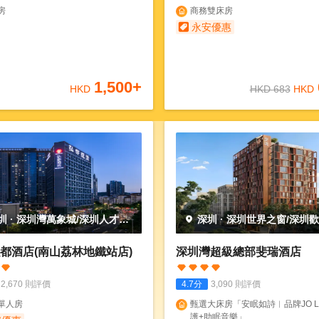
房
商務雙床房
永安優惠
1,500
+
HKD
HKD
683
HKD
圳
·
深圳灣萬象城/深圳人才公
深圳
·
深圳世界之窗/深圳
都酒店(南山荔林地鐵站店)
深圳灣超級總部斐瑞酒店
2,670
則評價
4.7
分
3,090
則評價
單人房
甄選大床房「安眠如詩︱品牌JO L
護+助眠音樂」