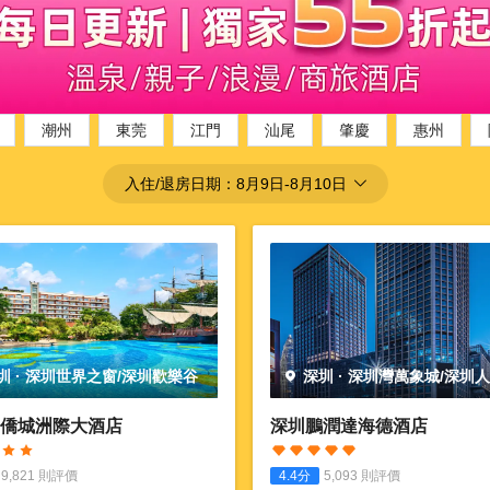
潮州
東莞
江門
汕尾
肇慶
惠州
入住/退房日期：
8月9日
-
8月10日
圳
·
深圳世界之窗/深圳歡樂谷
深圳
·
深圳灣萬象城/深圳
園
僑城洲際大酒店
深圳鵬潤達海德酒店
9,821
則評價
4.4
分
5,093
則評價