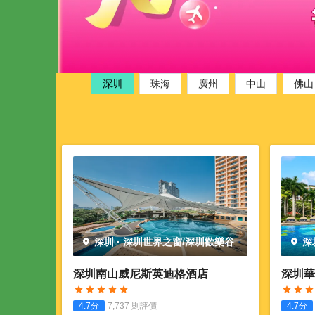
深圳
珠海
廣州
中山
佛山
深圳
·
深圳世界之窗/深圳歡樂谷
深
深圳南山威尼斯英迪格酒店
深圳華
4.7
分
7,737
則評價
4.7
分