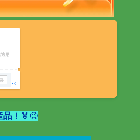
店適用
製
產品！🏅
😉