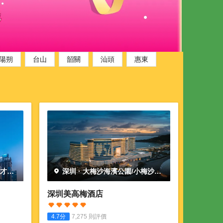
陽朔
台山
韶關
汕頭
惠東
人才公
深圳
·
大梅沙海濱公園/小梅沙海
濱樂園
深圳美高梅酒店
4.7
分
7,275
則評價