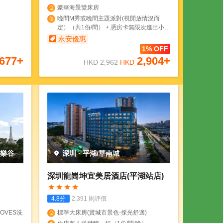
豪華海景雙床房
晚間M秀或晚間主題派對(視開放情況而
定）（共1份/間） + 憑房卡無限次進出小梅
沙海濱樂園（1份/間/晚） + 安漫旅拍 專業
永安優惠
旅拍（共1份/間）
1% OFF
677
+
2,904
+
HKD
2,962
HKD
歡樂谷
深圳
·
平湖/華南城
深圳龍崗坤宜美居酒店(平湖站店)
4.8
分
2,391
則評價
OVES洗
標準大床房(賞城市景色-採光舒適)