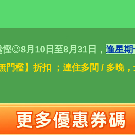
多
越慳
😉
8月10日至8月31日，
逢星期
享 【無門檻】折扣 ；連住多間 / 多