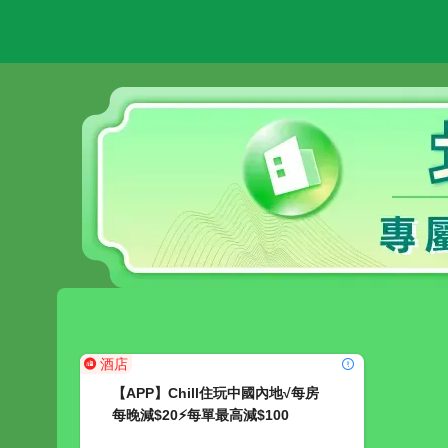
酒店
【APP】Chill住玩中國內地√每房
每晚減$20⚡每單最高減$100