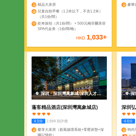
精品大床房
豪華
兒童自助早餐（1.2米以下，不含1.2米）
（共1份/間）
屹奇旅拍（共1份/間） + 500元梅菲爾美容
SPA代金券（1份/間/晚）
1,033
+
HKD
深圳
·
深圳灣萬象城/深圳人才公
深
園
園
蓬客精品酒店(深圳灣萬象城店)
深圳弘
4.5
分
2,689
則評價
4.6
分
樂享大床房（新風循環系統+零壓床墊+深
時尚
睡記憶枕）