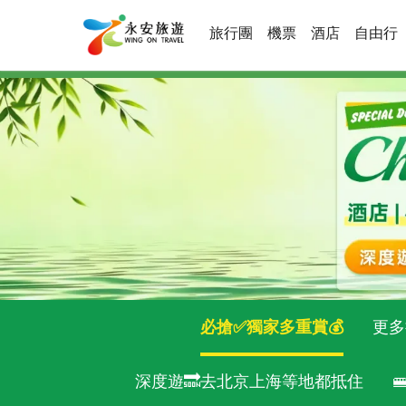
旅行團
機票
酒店
自由行
必搶✅獨家多重賞💰
更多
深度遊🔜去北京上海等地都抵住