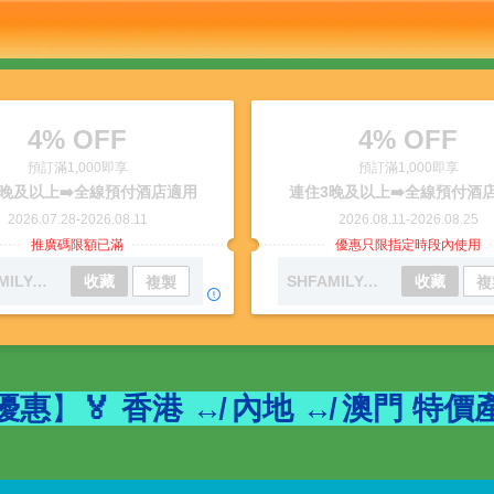
4% OFF
4% OFF
預訂滿1,000即享
預訂滿1,000即享
晚及以上➡️全線預付酒店適用
連住3晚及以上➡️全線預付酒
2026.07.28
-
2026.08.11
2026.08.11
-
2026.08.25
推廣碼限額已滿
優惠只限指定時段內使用
SHFAMILYAUG01
收藏
SHFAMILYAUG02
收藏
複製
複
多
優惠
】
🏅 香港 ↮ 內地 ↮ 澳門 特價