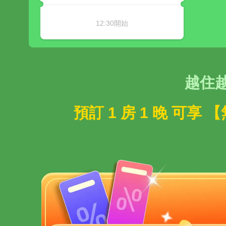
12:30開始
越住
預訂 1 房 1 晚 可