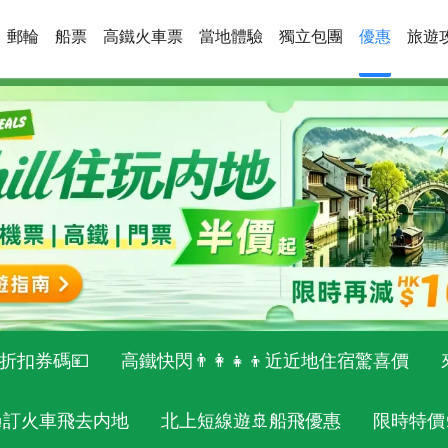
郵輪
船票
高鐵火車票
當地體驗
獨立包團
優惠
旅遊
折扣券碼💴
高鐵快閃👨‍👩‍👧‍👦近近地住宿驚喜價
🚝訂火車飛去内地
北上短線遊🚢船飛優惠
限時特價