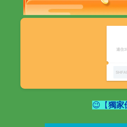
連住3
😉【
獨家