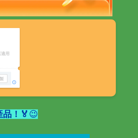
店適用
製
產品！🏅
😉