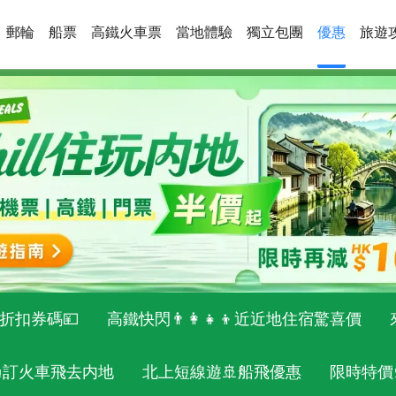
郵輪
船票
高鐵火車票
當地體驗
獨立包團
優惠
旅遊
折扣券碼💴
高鐵快閃👨‍👩‍👧‍👦近近地住宿驚喜價
🚝訂火車飛去内地
北上短線遊🚢船飛優惠
限時特價