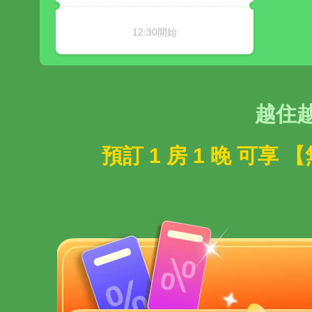
12:30開始
越住
預訂 1 房 1 晚 可