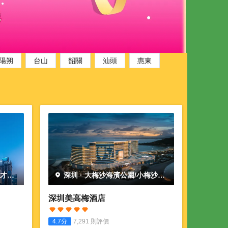
陽朔
台山
韶關
汕頭
惠東
人才公
深圳
·
大梅沙海濱公園/小梅沙海
濱樂園
深圳美高梅酒店
4.7
分
7,291
則評價