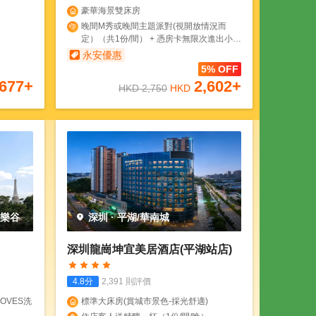
豪華海景雙床房
晚間M秀或晚間主題派對(視開放情況而
定）（共1份/間） + 憑房卡無限次進出小梅
沙海濱樂園（1份/間/晚） + 安漫旅拍 專業
永安優惠
旅拍（共1份/間）
5% OFF
677
+
2,602
+
HKD
2,750
HKD
歡樂谷
深圳
·
平湖/華南城
深圳龍崗坤宜美居酒店(平湖站店)
4.8
分
2,391
則評價
OVES洗
標準大床房(賞城市景色-採光舒適)