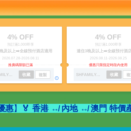
4% OFF
4% OFF
預訂滿1,000即享
預訂滿1,000即享
晚及以上➡️全線預付酒店適用
連住3晚及以上➡️全線預付酒
2026.07.28
-
2026.08.11
2026.08.11
-
2026.08.25
推廣碼限額已滿
優惠只限指定時段內使用
SHFAMILYAUG01
收藏
SHFAMILYAUG02
收藏
複製
複
多
優惠
】
🏅 香港 ↮ 內地 ↮ 澳門 特價