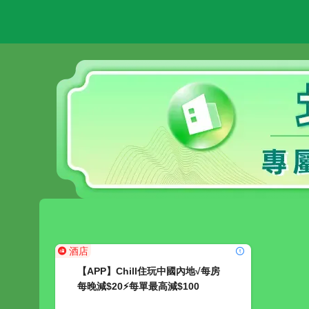
酒店
【APP】Chill住玩中國內地√每房
每晚減$20⚡每單最高減$100