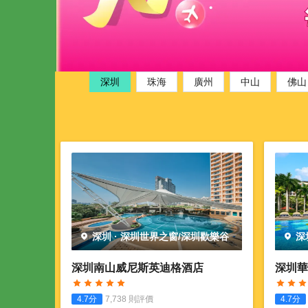
深圳
珠海
廣州
中山
佛山
深圳
·
深圳世界之窗/深圳歡樂谷
深
深圳南山威尼斯英迪格酒店
深圳華
4.7
分
7,738
則評價
4.7
分