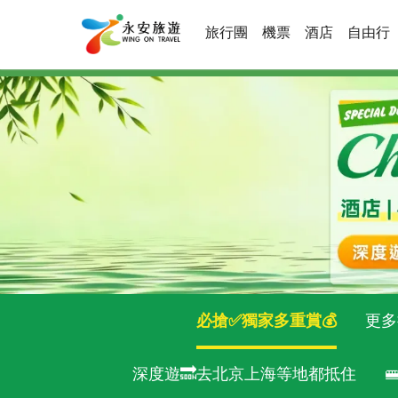
旅行團
機票
酒店
自由行
必搶✅獨家多重賞💰
更多
深度遊🔜去北京上海等地都抵住