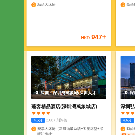
精品大床房
豪華
947
+
HKD
深圳
·
深圳灣萬象城/深圳人才公
深
園
園
蓬客精品酒店(深圳灣萬象城店)
深圳弘
4.5
分
2,687
則評價
4.6
分
樂享大床房（新風循環系統+零壓床墊+深
時尚
睡記憶枕）