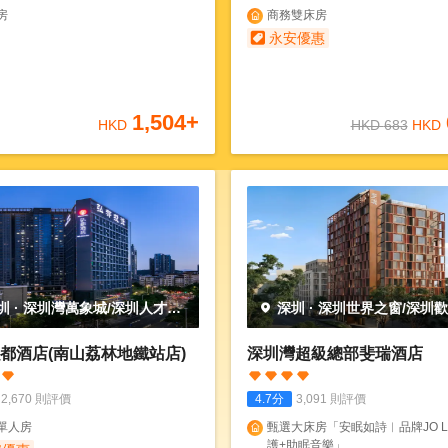
房
商務雙床房
永安優惠
1,504
+
HKD
HKD
683
HKD
圳
·
深圳灣萬象城/深圳人才公
深圳
·
深圳世界之窗/深圳
都酒店(南山荔林地鐵站店)
深圳灣超級總部斐瑞酒店
2,670
則評價
4.7
分
3,091
則評價
單人房
甄選大床房「安眠如詩︱品牌JO L
護+助眠音樂」