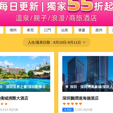
潮州
東莞
江門
汕尾
肇慶
惠州
入住/退房日期：
8月10日
-
8月11日
圳
·
深圳世界之窗/深圳歡樂谷
深圳
·
深圳灣萬象城/深圳
園
僑城洲際大酒店
深圳鵬潤達海德酒店
9,818
則評價
4.4
分
5,095
則評價