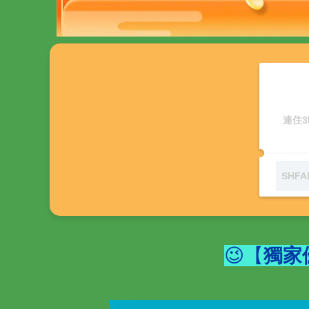
連住3
😉【
獨家