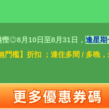
多
越慳
😉
8月10日至8月31日，
逢星期
享 【無門檻】折扣 ；連住多間 / 多