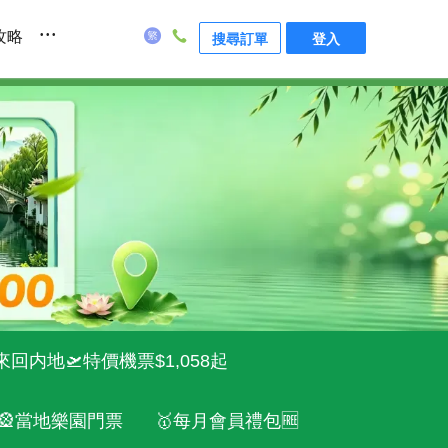
...
攻略
搜尋訂單
登入
來回内地🛫特價機票$1,058起
🎡當地樂園門票
🥇每月會員禮包🆓