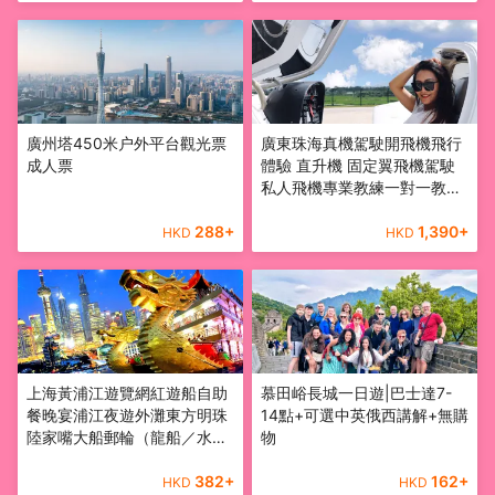
廣州塔450米户外平台觀光票
廣東珠海真機駕駛開飛機飛行
成人票
體驗 直升機 固定翼飛機駕駛
私人飛機專業教練一對一教學
可無證駕駛
288
+
1,390
+
HKD
HKD
上海黃浦江遊覽網紅遊船自助
慕田峪長城一日遊|巴士達7-
餐晚宴浦江夜遊外灘東方明珠
14點+可選中英俄西講解+無購
陸家嘴大船郵輪（龍船／水晶
物
公主／申城之光）含餐船票
382
+
162
+
HKD
HKD