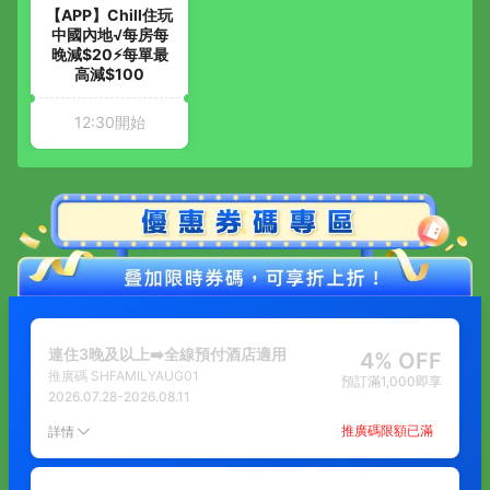
【APP】Chill住玩
中國內地√每房每
晚減$20⚡每單最
高減$100
12:30開始
連住3晚及以上➡️全線預付酒店適用
4% OFF
推廣碼
SHFAMILYAUG01
預訂滿1,000即享
2026.07.28
-
2026.08.11
推廣碼限額已滿
詳情