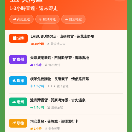
1-3小時直達 · 週末即走
🚄 高鐵直達
🚢 船飛即走
🚗 自駕輕鬆
LABUBU快閃店 · 山姆掃貨 · 蓮花山野餐
🏙 深圳
🚄 45分鐘
🔥 最多港人去
天環廣場新店 · 西關歎早茶 · 海珠濕地
🌸 廣州
🚄 1小時
🍵 食在廣州
橫琴免稅購物 · 長隆親子 · 情侶路日落
🐬 珠海
🚢 1.5小時
👨‍👩‍👧 親子首選
雙月灣露營 · 巽寮灣海景 · 古兜溫泉
🌊 惠州
🚗 1.5小時
🏖 度假放鬆
均安蒸豬 · 倫教糕 · 清暉園打卡
🍗 順德
🚄 1小時
🥢 美食朝聖