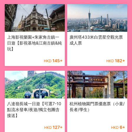
上海影視樂園+朱家角古鎮一
廣州塔433米白雲星空觀光票
日遊【影視基地&江南古鎮&純
成人票
玩】
145
+
182
+
HKD
HKD
八達嶺長城一日遊【可選7-10
杭州植物園門票優惠票（小童/
點流水發車/夜遊/獨立包團含
長者/學生）
接送】
127
+
6
+
HKD
HKD