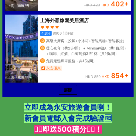
402
+
HKD
423
HKD
上海
·
南匯/野生
動物園
上海外灘豫園美居酒店
4.8
分
9906
則評價
高級大床房（投屏+小冰箱+智能馬桶+智能客控）
暖心夜宵（共2份/間） + Minibar暢飲（共1份/間）
+ 咖啡、紅酒、白葡萄酒3選1杯（共1份/間）
免費定點班車服務（共1份/間）
永安優惠
854
+
HKD
859
HKD
上海
·
豫園地區
展開
立即成為
永安旅遊
會員喇！
新會員電郵入會完成驗證🆓
👇🏻即送500積分👇🏻！