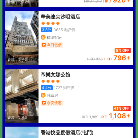
920
+
HKD
1,017
HKD
香港
·
北角/鰂魚
涌
華美達尖沙咀酒店
3.8
分
3635
則評價
標準客房
今日低價
5% OFF
796
+
HKD
838
HKD
香港
·
尖沙咀
帝樂文娜公館
4.4
分
1727
則評價
雅緻房
永安優惠
41% OFF
1,108
+
HKD
1,889
HKD
香港
·
尖沙咀
香港悅品度假酒店(屯門)