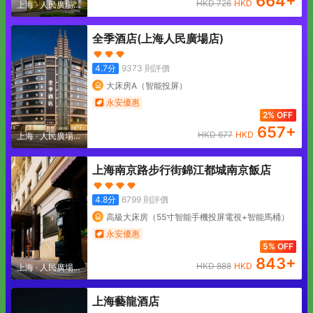
664
+
HKD
726
HKD
上海
·
人民廣場地
區
全季酒店(上海人民廣場店)
4.7
分
9373
則評價
大床房A（智能投屏）
永安優惠
2% OFF
657
+
HKD
677
HKD
上海
·
人民廣場地
區
上海南京路步行街錦江都城南京飯店
4.8
分
6799
則評價
高級大床房（55寸智能手機投屏電視+智能馬桶）
永安優惠
5% OFF
843
+
HKD
888
HKD
上海
·
人民廣場地
區
上海藝龍酒店