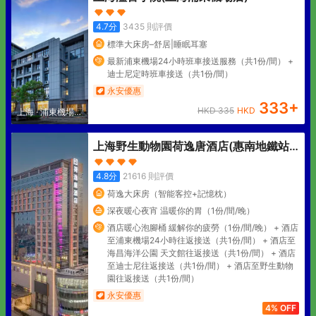
4.7
分
3435
則評價
標準大床房–舒居|睡眠耳塞
最新浦東機場24小時班車接送服務（共1份/間） +
迪士尼定時班車接送（共1份/間）
永安優惠
333
+
HKD
335
HKD
上海
·
浦東機場核
心區
上海野生動物園荷逸唐酒店(惠南地鐵站
店)
4.8
分
21616
則評價
荷逸大床房（智能客控+記憶枕）
深夜暖心夜宵 温暖你的胃（1份/間/晚）
酒店暖心泡腳桶 緩解你的疲勞（1份/間/晚） + 酒店
至浦東機場24小時往返接送（共1份/間） + 酒店至
海昌海洋公園 天文館往返接送（共1份/間） + 酒店
至迪士尼往返接送（共1份/間） + 酒店至野生動物
園往返接送（共1份/間）
永安優惠
4% OFF