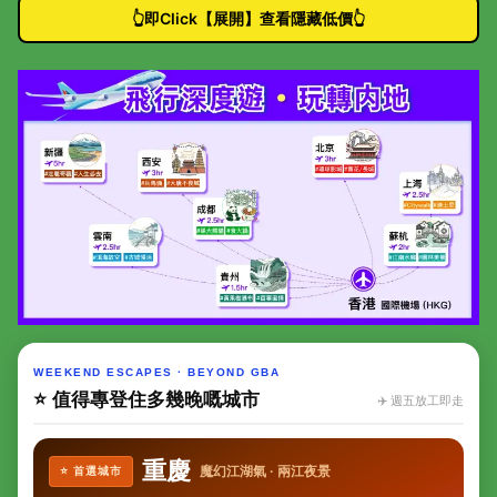
👆即Click【展開】查看隱藏低價👆
WEEKEND ESCAPES · BEYOND GBA
⭐ 值得專登住多幾晚嘅城市
✈️ 週五放工即走
重慶
魔幻江湖氣 · 兩江夜景
⭐ 首選城市