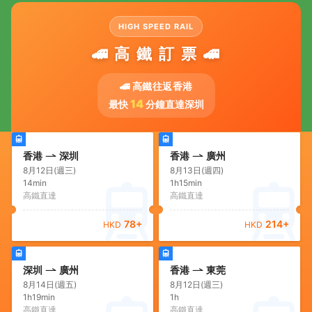
HIGH SPEED RAIL
🚄 高 鐵 訂 票 🚄
🚄 高鐵往返香港
14
最快
分鐘直達深圳
香港
深圳
香港
廣州
8月12日(週三)
8月13日(週四)
14min
1h15min
高鐵直達
高鐵直達
78
+
214
+
HKD
HKD
深圳
廣州
香港
東莞
8月14日(週五)
8月12日(週三)
1h19min
1h
高鐵直達
高鐵直達