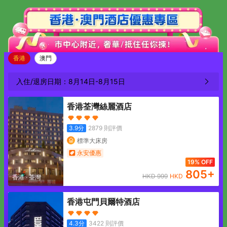
香港
澳門
入住/退房日期：
8月14日
-
8月15日
香港荃灣絲麗酒店
3.9
分
2879
則評價
標準大床房
永安優惠
19% OFF
805
+
HKD
999
HKD
香港
·
荃灣
香港屯門貝爾特酒店
4.3
分
3422
則評價