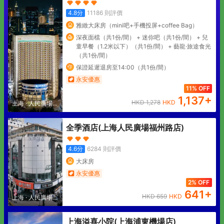
4.8
分
11186
則評價
雅緻大床房（mini吧+手機投屏+coffee Bag）
深夜面檔（共1份/間） + 迷你吧（共1份/間） + 兒
童早餐（1.2米以下）（共1份/間） + 藝龍·旅途食光
（共1份/間）
保證延遲退房至14:00（共1份/間）
永安優惠
11% OFF
1,137
+
HKD
1,278
HKD
上海
·
人民廣場地
區
全季酒店(上海人民廣場福州路店)
4.6
分
6284
則評價
大床房
永安優惠
2% OFF
641
+
HKD
659
HKD
上海
·
人民廣場地
區
上海溢喜小院(上海浦東機場店)