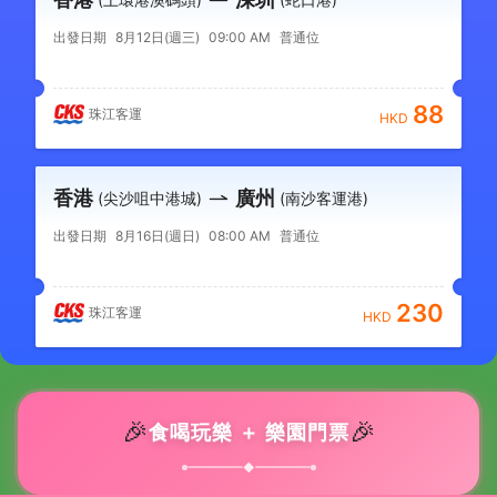
出發日期
8月12日(週三)
09:00 AM
普通位
88
珠江客運
HKD
香港
廣州
(尖沙咀中港城)
(南沙客運港)
出發日期
8月16日(週日)
08:00 AM
普通位
230
珠江客運
HKD
🎉
🎉
食喝玩樂 ＋ 樂園門票
◆