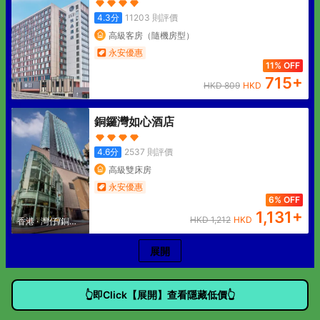
4.3
分
11203
則評價
高級客房（隨機房型）
永安優惠
11% OFF
715
+
HKD
809
HKD
銅鑼灣如心酒店
4.6
分
2537
則評價
高級雙床房
永安優惠
6% OFF
1,131
+
HKD
1,212
HKD
香港
·
灣仔/銅鑼
灣
展開
👆即Click【展開】查看隱藏低價👆