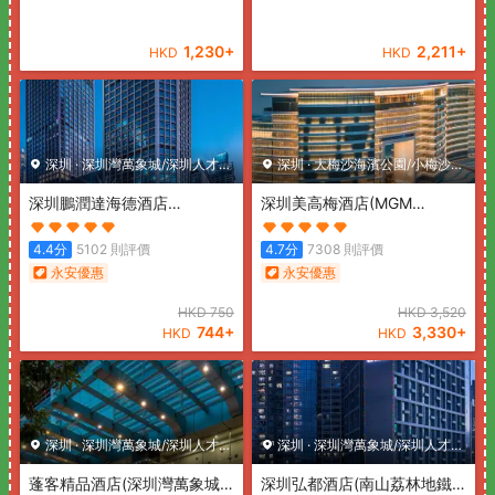
1,230
+
2,211
+
HKD
HKD
深圳
·
深圳灣萬象城/深圳人才公
深圳
·
大梅沙海濱公園/小梅沙海
園
深圳鵬潤達海德酒店
濱樂園
深圳美高梅酒店
(MGM
(Pengrunda Hyde Hotel
Shenzhen)
Shenzhen)
4.4
分
5102
則評價
4.7
分
7308
則評價
永安優惠
永安優惠
HKD
750
HKD
3,520
744
+
3,330
+
HKD
HKD
深圳
·
深圳灣萬象城/深圳人才公
深圳
·
深圳灣萬象城/深圳人才公
園
蓬客精品酒店(深圳灣萬象城
園
深圳弘都酒店(南山荔林地鐵