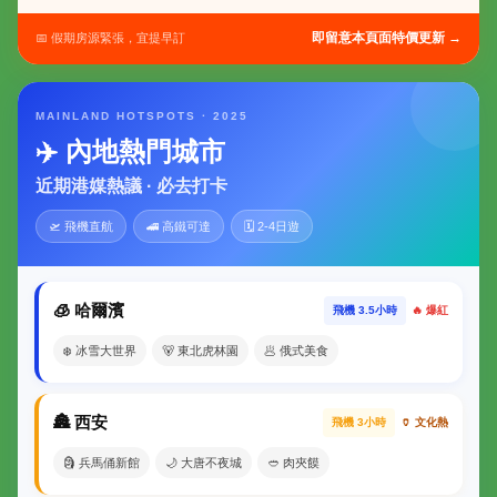
即留意本頁面特價更新 →
📅 假期房源緊張，宜提早訂
MAINLAND HOTSPOTS · 2025
✈️ 內地熱門城市
近期港媒熱議 · 必去打卡
🛫 飛機直航
🚄 高鐵可達
🗓 2-4日遊
🧊 哈爾濱
飛機 3.5小時
🔥 爆紅
❄️ 冰雪大世界
🐻 東北虎林園
🥟 俄式美食
🏯 西安
飛機 3小時
🏺 文化熱
🗿 兵馬俑新館
🌙 大唐不夜城
🥙 肉夾饃