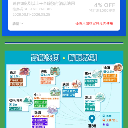
連住3晚及以上➡️全線預付酒店適用
4% OFF
推廣碼
SHFAMILYAUG02
預訂滿1,000即享
2026.08.11
-
2026.08.25
優惠只限指定時段內使用
詳情