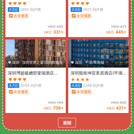
店)
(Pengke Boutique Hotel
站店)
(Shenzhen hongdu
(Shenzhen Science Park
Hotel (Nanshan Subway
4.5
分
2693
則評價
4.6
分
2672
則評價
Coast City))
Station))
永安優惠
永安優惠
HKD
350
HKD
471
331
+
445
+
HKD
HKD
深圳
·
深圳世界之窗/深圳歡樂谷
深圳
·
平湖/華南城
深圳灣超級總部斐瑞酒店
深圳龍崗坤宜美居酒店(平湖
(Shenzhen Bay Super
站店)
(Mercure Shenzhen
Headquarters Feria Hotel)
Longgang(Longgang
4.7
分
3093
則評價
4.8
分
2389
則評價
Wanda Plaza Branch))
永安優惠
永安優惠
HKD
744
HKD
425
738
+
421
+
HKD
HKD
展開