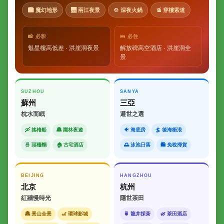
🏙 魔幻地形
🌉 兩江夜景
🍲 深夜火鍋
🚡 穿樓索道
📸 必影
🛌 必住
魁星樓高低差 · 洪崖洞夜景
解放碑高空酒店 · 洪崖洞全
景
SUZHOU
SANYA
蘇州
三亞
枕水而眠
避世之選
🛶 搖櫓船
🏯 園林夜遊
🐠 海底房
🏄 後海衝浪
🍜 頭檯麵
🏠 古宅酒店
🌅 泳池日落
🛍 免稅掃貨
BEIJING
HANGZHOU
北京
杭州
紅牆慢時光
隱世茶田
🏯 景山全景
🎢 環球影城
🍵 龍井採茶
🌿 茶田酒店