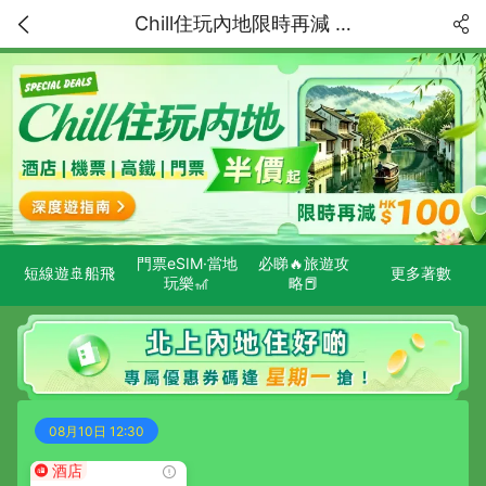
Chill住玩內地限時再減 HK$100！精選特價獨家低至5折！中國内地深度遊指南
門票eSIM·當地
必睇🔥旅遊攻
短線遊🚢船飛
更多著數
玩樂🎢
略📕
08月10日 12:30
酒店