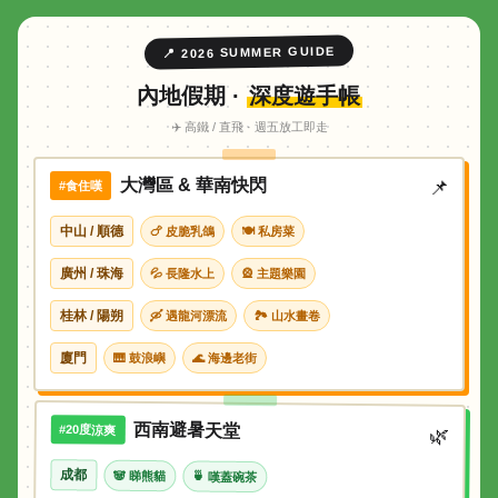
📍 2026 SUMMER GUIDE
內地假期 ·
深度遊手帳
✈️ 高鐵 / 直飛 · 週五放工即走
大灣區 & 華南快閃
📌
#食住嘆
中山 / 順德
🍗 皮脆乳鴿
🍽 私房菜
廣州 / 珠海
💦 長隆水上
🎡 主題樂園
桂林 / 陽朔
🛶 遇龍河漂流
🏞 山水畫卷
廈門
🎹 鼓浪嶼
🌊 海邊老街
西南避暑天堂
#20度涼爽
🌿
成都
🐼 睇熊貓
🍵 嘆蓋碗茶