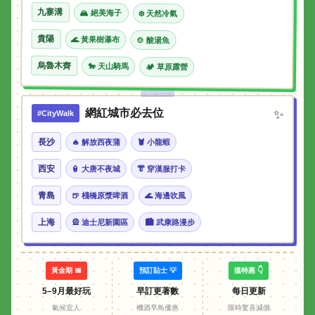
九寨溝
🏔 絕美海子
❄️ 天然冷氣
貴陽
🌊 黃果樹瀑布
🍲 酸湯魚
烏魯木齊
🐎 天山騎馬
🏕 草原露營
網紅城市必去位
✨
#CityWalk
長沙
🔥 解放西夜蒲
🦞 小龍蝦
西安
🏮 大唐不夜城
👘 穿漢服打卡
青島
🍺 棧橋原漿啤酒
🌊 海邊吹風
上海
🎡 迪士尼新園區
🏙 武康路漫步
黃金期 📅
預訂貼士 💡
搵特惠 👇
5–9月最好玩
早訂更著數
每日更新
氣候宜人
機酒早鳥優惠
限時驚喜減價