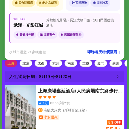
🏠 四合院酒店
🥢 老北京胡同
🏞 西湖漫遊
🎋 江南詩意
WUHAN
黃鶴樓光影騷 · 長江大橋日落 · 漢口民國建築
武漢 · 光影江城
酒店
🏮 黃鶴樓光影
🌆 江灘夜色
☕ 民國建築飲啡
↓ 即睇每天特價酒店 ↓
🌿 城市漫遊 vs 豪嘆度假
上海
北京
成都
杭州
南京
重慶
廈門
蘇州
入住/退房日期：
8月19日
-
8月20日
上海廣場嘉廷酒店(人民廣場南京路步行
街店)
4.7
分
8366
則評價
高級大床房（斯林百蘭床墊）
永安優惠
8% OFF