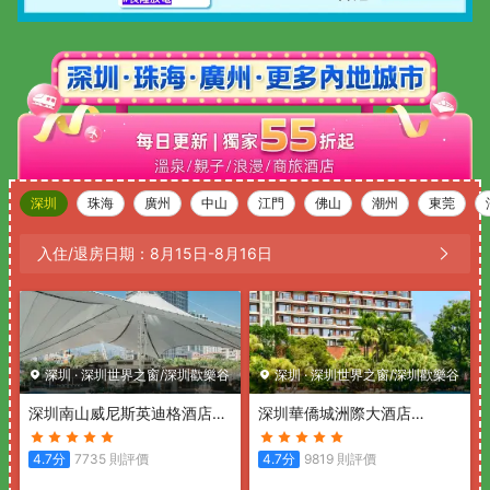
深圳
珠海
廣州
中山
江門
佛山
潮州
東莞
入住/退房日期：
8月15日
-
8月16日
深圳
·
深圳世界之窗/深圳歡樂谷
深圳
·
深圳世界之窗/深圳歡樂谷
深圳南山威尼斯英迪格酒店
深圳華僑城洲際大酒店
(Hotel Indigo SHENZHEN
(InterContinental Shenzhen)
OVERSEAS CHINESE TOWN
4.7
分
7735
則評價
4.7
分
9819
則評價
by IHG)