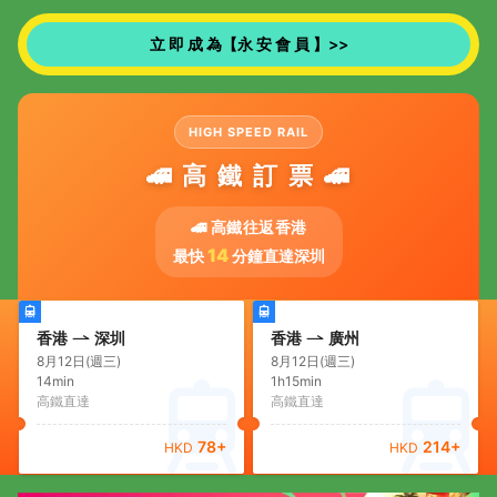
立 即 成 為【永 安 會 員 】>>
HIGH SPEED RAIL
🚄 高 鐵 訂 票 🚄
🚄 高鐵往返香港
14
最快
分鐘直達深圳
香港
深圳
香港
廣州
8月12日(週三)
8月12日(週三)
14min
1h15min
高鐵直達
高鐵直達
78
+
214
+
HKD
HKD