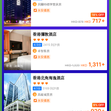
貝爾特標準雙床房
永安優惠
18% OFF
717
+
HKD
878
HKD
香港彌敦酒店
4.5
分
2415
則評價
卓智客房
永安優惠
1,311
+
HKD
1,320
HKD
香港
·
油麻地
香港北角海逸酒店
4.1
分
5169
則評價
高級城景房
永安優惠
9% OFF