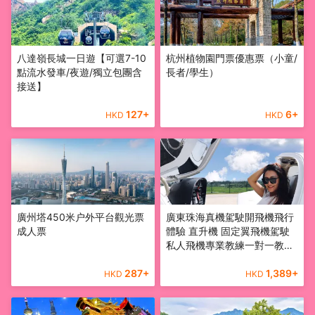
八達嶺長城一日遊【可選7-10
杭州植物園門票優惠票（小童/
點流水發車/夜遊/獨立包團含
長者/學生）
接送】
127
+
6
+
HKD
HKD
廣州塔450米户外平台觀光票
廣東珠海真機駕駛開飛機飛行
成人票
體驗 直升機 固定翼飛機駕駛
私人飛機專業教練一對一教學
可無證駕駛
287
+
1,389
+
HKD
HKD