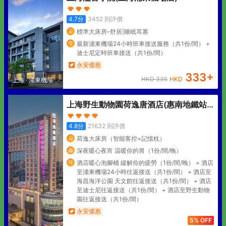
4.7
分
3452
則評價
標準大床房–舒居|睡眠耳塞
最新浦東機場24小時班車接送服務（共1份/間） +
迪士尼定時班車接送（共1份/間）
永安優惠
333
+
HKD
335
HKD
上海
·
浦東機場核
心區
上海野生動物園荷逸唐酒店(惠南地鐵站
店)
4.8
分
21632
則評價
荷逸大床房（智能客控+記憶枕）
深夜暖心夜宵 温暖你的胃（1份/間/晚）
酒店暖心泡腳桶 緩解你的疲勞（1份/間/晚） + 酒店
至浦東機場24小時往返接送（共1份/間） + 酒店至
海昌海洋公園 天文館往返接送（共1份/間） + 酒店
至迪士尼往返接送（共1份/間） + 酒店至野生動物
園往返接送（共1份/間）
永安優惠
5% OFF