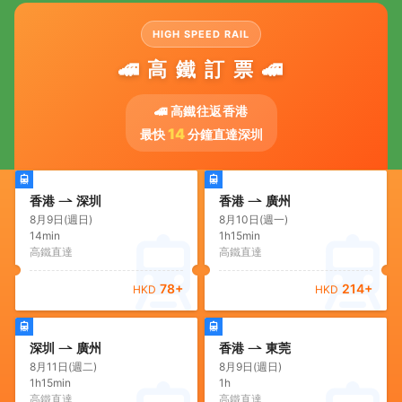
HIGH SPEED RAIL
🚄 高 鐵 訂 票 🚄
🚄 高鐵往返香港
14
最快
分鐘直達深圳
香港
深圳
香港
廣州
8月9日(週日)
8月10日(週一)
14min
1h15min
高鐵直達
高鐵直達
78
+
214
+
HKD
HKD
深圳
廣州
香港
東莞
8月11日(週二)
8月9日(週日)
1h15min
1h
高鐵直達
高鐵直達