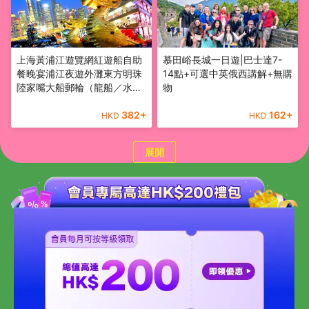
上海黃浦江遊覽網紅遊船自助
慕田峪長城一日遊|巴士達7-
餐晚宴浦江夜遊外灘東方明珠
14點+可選中英俄西講解+無購
陸家嘴大船郵輪（龍船／水晶
物
公主／申城之光）含餐船票
382
+
162
+
HKD
HKD
展開