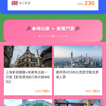
230
珠江客運
HKD
🎉
🎉
食喝玩樂 ＋ 樂園門票
◆
上海影視樂園+朱家角古鎮一
廣州塔433米白雲星空觀光票
日遊【影視基地&江南古鎮&純
成人票
玩】
145
+
182
+
HKD
HKD