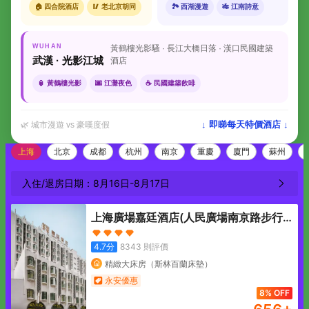
🏠 四合院酒店
🥢 老北京胡同
🏞 西湖漫遊
🎋 江南詩意
WUHAN
黃鶴樓光影騷 · 長江大橋日落 · 漢口民國建築
武漢 · 光影江城
酒店
🏮 黃鶴樓光影
🌆 江灘夜色
☕ 民國建築飲啡
↓ 即睇每天特價酒店 ↓
🌿 城市漫遊 vs 豪嘆度假
上海
北京
成都
杭州
南京
重慶
廈門
蘇州
入住/退房日期：
8月16日
-
8月17日
上海廣場嘉廷酒店(人民廣場南京路步行
街店)
4.7
分
8343
則評價
精緻大床房（斯林百蘭床墊）
永安優惠
8% OFF