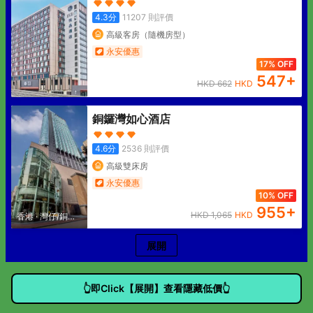
4.3
分
11207
則評價
高級客房（隨機房型）
永安優惠
17% OFF
547
+
HKD
662
HKD
銅鑼灣如心酒店
4.6
分
2536
則評價
高級雙床房
永安優惠
10% OFF
955
+
HKD
1,065
HKD
香港
·
灣仔/銅鑼
灣
展開
👆即Click【展開】查看隱藏低價👆