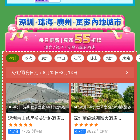
深圳
珠海
廣州
中山
江門
佛山
潮州
東莞
入住/退房日期：
8月12日
-
8月13日
深圳
·
深圳世界之窗/深圳歡樂谷
深圳
·
深圳世界之窗/深圳歡樂谷
深圳南山威尼斯英迪格酒店
深圳華僑城洲際大酒店
(Hotel Indigo SHENZHEN
(InterContinental Shenzhen)
OVERSEAS CHINESE TOWN
4.7
分
7732
則評價
4.7
分
9822
則評價
by IHG)