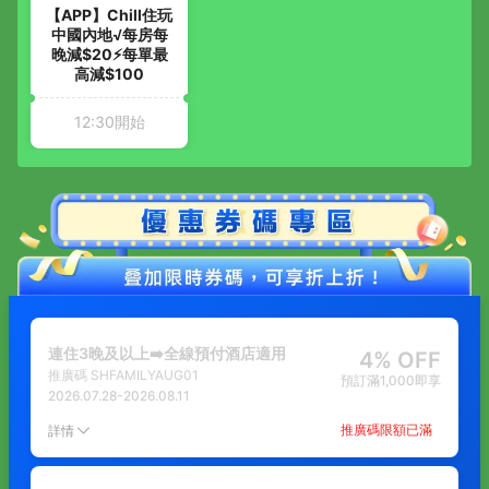
【APP】Chill住玩
中國內地√每房每
晚減$20⚡每單最
高減$100
12:30開始
連住3晚及以上➡️全線預付酒店適用
4% OFF
推廣碼
SHFAMILYAUG01
預訂滿1,000即享
2026.07.28
-
2026.08.11
推廣碼限額已滿
詳情