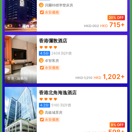
貝爾特標準雙床房
永安優惠
20% OFF
715
+
HKD
902
HKD
香港彌敦酒店
4.5
分
2408
則評價
卓智客房
永安優惠
1,202
+
HKD
1,210
HKD
香港
·
油麻地
香港北角海逸酒店
4.2
分
5160
則評價
高級城景房
永安優惠
9% OFF