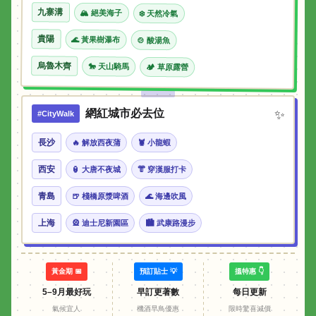
九寨溝
🏔 絕美海子
❄️ 天然冷氣
貴陽
🌊 黃果樹瀑布
🍲 酸湯魚
烏魯木齊
🐎 天山騎馬
🏕 草原露營
網紅城市必去位
✨
#CityWalk
長沙
🔥 解放西夜蒲
🦞 小龍蝦
西安
🏮 大唐不夜城
👘 穿漢服打卡
青島
🍺 棧橋原漿啤酒
🌊 海邊吹風
上海
🎡 迪士尼新園區
🏙 武康路漫步
黃金期 📅
預訂貼士 💡
搵特惠 👇
5–9月最好玩
早訂更著數
每日更新
氣候宜人
機酒早鳥優惠
限時驚喜減價