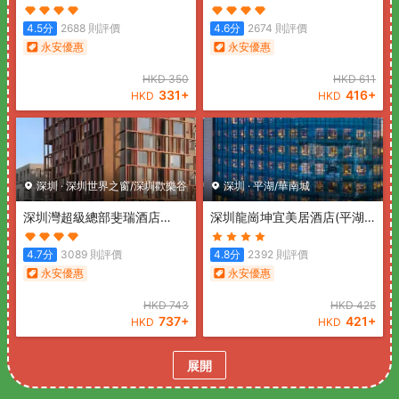
店)
(Pengke Boutique Hotel
站店)
(Shenzhen hongdu
(Shenzhen Science Park
Hotel (Nanshan Subway
4.5
分
2688
則評價
4.6
分
2674
則評價
Coast City))
Station))
永安優惠
永安優惠
HKD
350
HKD
611
331
+
416
+
HKD
HKD
深圳
·
深圳世界之窗/深圳歡樂谷
深圳
·
平湖/華南城
深圳灣超級總部斐瑞酒店
深圳龍崗坤宜美居酒店(平湖
(Shenzhen Bay Super
站店)
(Mercure Shenzhen
Headquarters Feria Hotel)
Longgang(Longgang
4.7
分
3089
則評價
4.8
分
2392
則評價
Wanda Plaza Branch))
永安優惠
永安優惠
HKD
743
HKD
425
737
+
421
+
HKD
HKD
展開