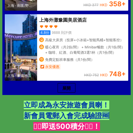
358
+
HKD
377
HKD
上海
·
南匯/野生
動物園
上海外灘豫園美居酒店
4.8
分
9888
則評價
高級大床房（投屏+小冰箱+智能馬桶+智能客控）
暖心夜宵（共2份/間） + Minibar暢飲（共1份/間）
+ 咖啡、紅酒、白葡萄酒3選1杯（共1份/間）
免費定點班車服務（共1份/間）
永安優惠
748
+
HKD
752
HKD
上海
·
豫園地區
展開
立即成為
永安旅遊
會員喇！
新會員電郵入會完成驗證🆓
👇🏻即送500積分👇🏻！