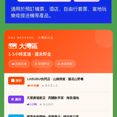
GBA WEEKEND · 大灣區出走
🗺 大灣區
1-3小時直達 · 週末即走
🚄 高鐵直達
🚢 船飛即走
🚗 自駕輕鬆
LABUBU快閃店 · 山姆掃貨 · 蓮花山野餐
🏙 深圳
🚄 45分鐘
🔥 最多港人去
天環廣場新店 · 西關歎早茶 · 海珠濕地
🌸 廣州
🚄 1小時
🍵 食在廣州
橫琴免稅購物 · 長隆親子 · 情侶路日落