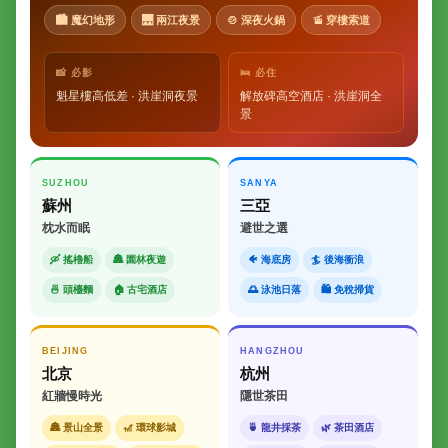
🏙 魔幻地形
🌉 兩江夜景
🍲 深夜火鍋
🚡 穿樓索道
📸 必影
🛌 必住
魁星樓高低差 · 洪崖洞夜景
解放碑高空酒店 · 洪崖洞全
景
SUZHOU
SANYA
蘇州
三亞
枕水而眠
避世之選
🛶 搖櫓船
🏯 園林夜遊
🐠 海底房
🏄 後海衝浪
🍜 頭檯麵
🏠 古宅酒店
🌅 泳池日落
🛍 免稅掃貨
BEIJING
HANGZHOU
北京
杭州
紅牆慢時光
隱世茶田
🏯 景山全景
🎢 環球影城
🍵 龍井採茶
🌿 茶田酒店