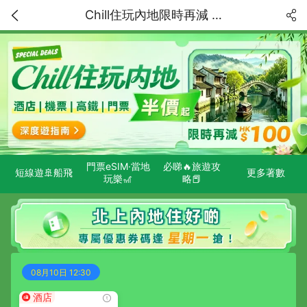
Chill住玩內地限時再減 HK$100！精選特價獨家低至5折！中國内地深度遊指南
門票eSIM·當地
必睇🔥旅遊攻
短線遊🚢船飛
更多著數
玩樂🎢
略📕
08月10日 12:30
酒店