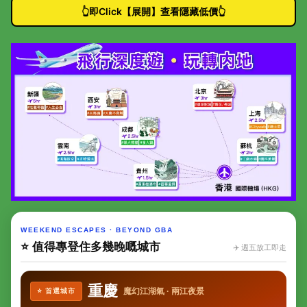
👆即Click【展開】查看隱藏低價👆
WEEKEND ESCAPES · BEYOND GBA
⭐ 值得專登住多幾晚嘅城市
✈️ 週五放工即走
重慶
魔幻江湖氣 · 兩江夜景
⭐ 首選城市