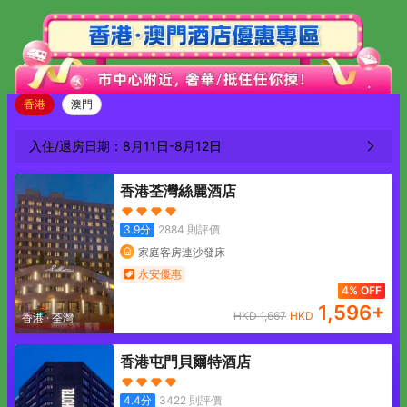
香港
澳門
入住/退房日期：
8月11日
-
8月12日
香港荃灣絲麗酒店
3.9
分
2884
則評價
家庭客房連沙發床
永安優惠
4% OFF
1,596
+
HKD
1,667
HKD
香港
·
荃灣
香港屯門貝爾特酒店
4.4
分
3422
則評價