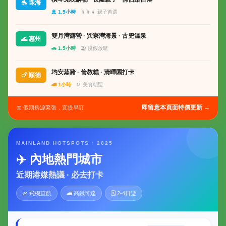
🐬 珠海
🚢 1.5小時
👨‍👩‍👧 親子首選
雙月灣露營 · 巽寮灣海景 · 古兜溫泉
🌊 惠州
🚗 1.5小時
🏖 度假放鬆
均安蒸豬 · 倫教糕 · 清暉園打卡
🍗 順德
🚄 1小時
🥢 美食朝聖
即留意本頁面特價更新 →
📅 假期房源緊張，宜提早訂
MAINLAND HOTSPOTS · 2025
✈️ 內地熱門城市
近期港媒熱議 · 必去打卡
🛫 飛機直航
🚄 高鐵可達
🗓 2-4日遊