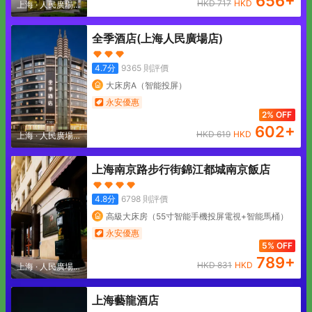
656
+
HKD
717
HKD
上海
·
人民廣場地
區
全季酒店(上海人民廣場店)
4.7
分
9365
則評價
大床房A（智能投屏）
永安優惠
2% OFF
602
+
HKD
619
HKD
上海
·
人民廣場地
區
上海南京路步行街錦江都城南京飯店
4.8
分
6798
則評價
高級大床房（55寸智能手機投屏電視+智能馬桶）
永安優惠
5% OFF
789
+
HKD
831
HKD
上海
·
人民廣場地
區
上海藝龍酒店