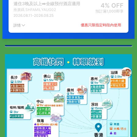
連住3晚及以上➡️全線預付酒店適用
4% OFF
推廣碼
SHFAMILYAUG02
預訂滿1,000即享
2026.08.11
-
2026.08.25
優惠只限指定時段內使用
詳情