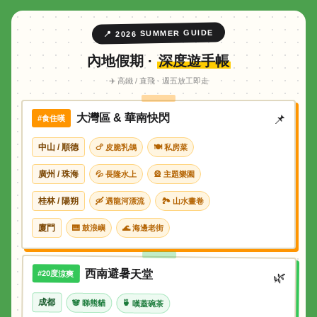
📍 2026 SUMMER GUIDE
內地假期 ·
深度遊手帳
✈️ 高鐵 / 直飛 · 週五放工即走
大灣區 & 華南快閃
📌
#食住嘆
中山 / 順德
🍗 皮脆乳鴿
🍽 私房菜
廣州 / 珠海
💦 長隆水上
🎡 主題樂園
桂林 / 陽朔
🛶 遇龍河漂流
🏞 山水畫卷
廈門
🎹 鼓浪嶼
🌊 海邊老街
西南避暑天堂
#20度涼爽
🌿
成都
🐼 睇熊貓
🍵 嘆蓋碗茶