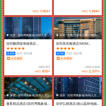
1,163
+
1,394
+
HKD
HKD
深圳
·
深圳灣萬象城/深圳人才公
深圳
·
大梅沙海濱公園/小梅沙海
園
深圳鵬潤達海德酒店
濱樂園
深圳美高梅酒店
(MGM
(Pengrunda Hyde Hotel
Shenzhen)
Shenzhen)
4.4
分
5091
則評價
4.7
分
7263
則評價
永安優惠
永安優惠
HKD
817
HKD
2,506
810
+
2,371
+
HKD
HKD
深圳
·
深圳灣萬象城/深圳人才公
深圳
·
深圳灣萬象城/深圳人才公
園
蓬客精品酒店(深圳灣萬象城
園
深圳弘都酒店(南山荔林地鐵