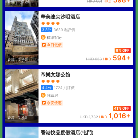
598
+
HKD
661
HKD
香港
·
北角/鰂魚
涌
華美達尖沙咀酒店
3.8
分
3639
則評價
標準客房
今日低價
6% OFF
594
+
HKD
633
HKD
香港
·
尖沙咀
帝樂文娜公館
4.4
分
1724
則評價
雅緻房
永安優惠
41% OFF
1,016
+
HKD
1,732
HKD
香港
·
尖沙咀
香港悅品度假酒店(屯門)