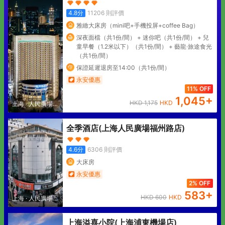
4.8
分
11206
則評價
雅緻大床房（mini吧+手機投屏+coffee Bag）
深夜面檔（共1份/間） + 迷你吧（共1份/間） + 兒
童早餐（1.2米以下）（共1份/間） + 藝龍·旅途食光
（共1份/間）
保證延遲退房至14:00（共1份/間）
永安優惠
11% OFF
1,045
+
HKD
1,175
HKD
上海
·
人民廣場地
區
全季酒店(上海人民廣場福州路店)
4.6
分
6306
則評價
大床房
永安優惠
2% OFF
583
+
HKD
600
HKD
上海
·
人民廣場地
區
上海溢喜小院(上海浦東機場店)