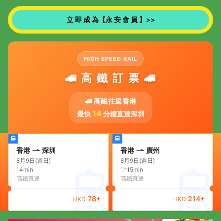
立 即 成 為【永 安 會 員 】>>
HIGH SPEED RAIL
🚄 高 鐵 訂 票 🚄
🚄 高鐵往返香港
14
最快
分鐘直達深圳
香港
深圳
香港
廣州
8月9日(週日)
8月9日(週日)
14min
1h15min
高鐵直達
高鐵直達
78
+
214
+
HKD
HKD