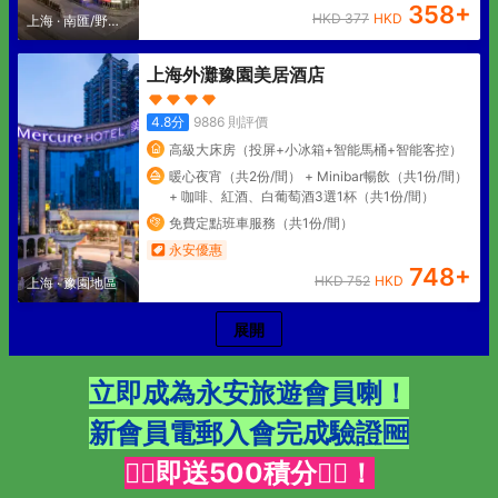
358
+
HKD
377
HKD
上海
·
南匯/野生
動物園
上海外灘豫園美居酒店
4.8
分
9886
則評價
高級大床房（投屏+小冰箱+智能馬桶+智能客控）
暖心夜宵（共2份/間） + Minibar暢飲（共1份/間）
+ 咖啡、紅酒、白葡萄酒3選1杯（共1份/間）
免費定點班車服務（共1份/間）
永安優惠
748
+
HKD
752
HKD
上海
·
豫園地區
展開
立即成為
永安旅遊
會員喇！
新會員電郵入會完成驗證🆓
👇🏻即送500積分👇🏻！