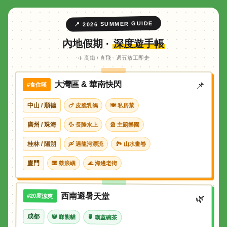
📍 2026 SUMMER GUIDE
內地假期 ·
深度遊手帳
✈️ 高鐵 / 直飛 · 週五放工即走
大灣區 & 華南快閃
📌
#食住嘆
中山 / 順德
🍗 皮脆乳鴿
🍽 私房菜
廣州 / 珠海
💦 長隆水上
🎡 主題樂園
桂林 / 陽朔
🛶 遇龍河漂流
🏞 山水畫卷
廈門
🎹 鼓浪嶼
🌊 海邊老街
西南避暑天堂
#20度涼爽
🌿
成都
🐼 睇熊貓
🍵 嘆蓋碗茶