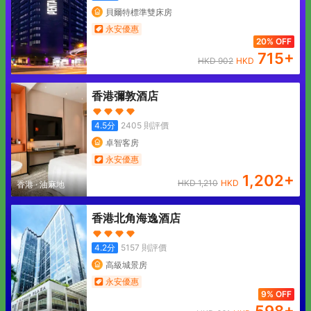
貝爾特標準雙床房
永安優惠
20% OFF
715
+
HKD
902
HKD
香港彌敦酒店
4.5
分
2405
則評價
卓智客房
永安優惠
1,202
+
HKD
1,210
HKD
香港
·
油麻地
香港北角海逸酒店
4.2
分
5157
則評價
高級城景房
永安優惠
9% OFF