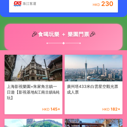
230
珠江客運
HKD
🎉
🎉
食喝玩樂 ＋ 樂園門票
◆
上海影視樂園+朱家角古鎮一
廣州塔433米白雲星空觀光票
日遊【影視基地&江南古鎮&純
成人票
玩】
145
+
182
+
HKD
HKD