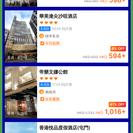
598
+
HKD
661
HKD
香港
·
北角/鰂魚
涌
華美達尖沙咀酒店
3.8
分
3636
則評價
標準客房
今日低價
6% OFF
594
+
HKD
633
HKD
香港
·
尖沙咀
帝樂文娜公館
4.4
分
1724
則評價
雅緻房
永安優惠
41% OFF
1,016
+
HKD
1,732
HKD
香港
·
尖沙咀
香港悅品度假酒店(屯門)