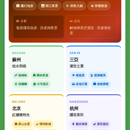
🏙 魔幻地形
🌉 兩江夜景
🍲 深夜火鍋
🚡 穿樓索道
📸 必影
🛌 必住
魁星樓高低差 · 洪崖洞夜景
解放碑高空酒店 · 洪崖洞全
景
SUZHOU
SANYA
蘇州
三亞
枕水而眠
避世之選
🛶 搖櫓船
🏯 園林夜遊
🐠 海底房
🏄 後海衝浪
🍜 頭檯麵
🏠 古宅酒店
🌅 泳池日落
🛍 免稅掃貨
BEIJING
HANGZHOU
北京
杭州
紅牆慢時光
隱世茶田
🏯 景山全景
🎢 環球影城
🍵 龍井採茶
🌿 茶田酒店