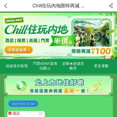
Chill住玩內地限時再減 HK$100！精選特價獨家低至5折！中國内地深度遊指南
門票eSIM·當地
必睇🔥旅遊攻
短線遊🚢船飛
更多著數
玩樂🎢
略📕
08月10日 12:30
酒店