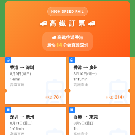
HIGH SPEED RAIL
🚄 高 鐵 訂 票 🚄
🚄 高鐵往返香港
14
最快
分鐘直達深圳
香港
深圳
香港
廣州
8月9日(週日)
8月10日(週一)
14min
1h15min
高鐵直達
高鐵直達
78
+
214
+
HKD
HKD
深圳
廣州
香港
東莞
8月11日(週二)
8月9日(週日)
1h15min
1h
高鐵直達
高鐵直達