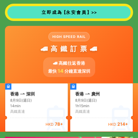
立 即 成 為【永 安 會 員 】>>
HIGH SPEED RAIL
🚄 高 鐵 訂 票 🚄
🚄 高鐵往返香港
14
最快
分鐘直達深圳
香港
深圳
香港
廣州
8月9日(週日)
8月9日(週日)
14min
1h15min
高鐵直達
高鐵直達
78
+
214
+
HKD
HKD