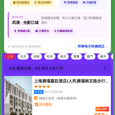
🏠 四合院酒店
🥢 老北京胡同
🏞 西湖漫遊
🎋 江南詩意
WUHAN
黃鶴樓光影騷 · 長江大橋日落 · 漢口民國建築
武漢 · 光影江城
酒店
🏮 黃鶴樓光影
🌆 江灘夜色
☕ 民國建築飲啡
↓ 即睇每天特價酒店 ↓
🌿 城市漫遊 vs 豪嘆度假
上海
北京
成都
杭州
南京
重慶
廈門
蘇州
入住/退房日期：
8月16日
-
8月17日
上海廣場嘉廷酒店(人民廣場南京路步行
街店)
4.7
分
8333
則評價
精緻大床房（斯林百蘭床墊）
永安優惠
8% OFF