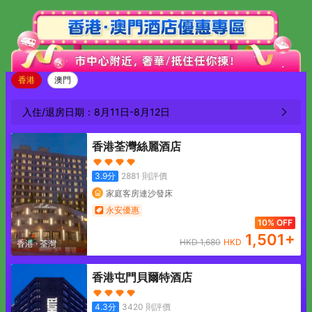
香港
澳門
入住/退房日期：
8月11日
-
8月12日
香港荃灣絲麗酒店
3.9
分
2881
則評價
家庭客房連沙發床
永安優惠
10% OFF
1,501
+
HKD
1,680
HKD
香港
·
荃灣
香港屯門貝爾特酒店
4.3
分
3420
則評價