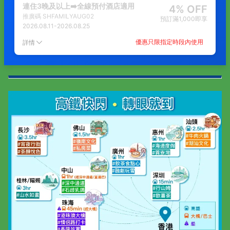
連住3晚及以上➡️全線預付酒店適用
4% OFF
推廣碼
SHFAMILYAUG02
預訂滿1,000即享
2026.08.11
-
2026.08.25
優惠只限指定時段內使用
詳情