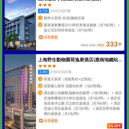
4.7
分
3445
則評價
標準大床房–舒居|睡眠耳塞
最新浦東機場24小時班車接送服務（共1份/間） +
迪士尼定時班車接送（共1份/間）
永安優惠
333
+
HKD
335
HKD
上海
·
浦東機場核
心區
上海野生動物園荷逸唐酒店(惠南地鐵站
店)
4.8
分
21606
則評價
荷逸大床房（智能客控+記憶枕）
深夜暖心夜宵 温暖你的胃（1份/間/晚）
酒店暖心泡腳桶 緩解你的疲勞（1份/間/晚） + 酒店
至浦東機場24小時往返接送（共1份/間） + 酒店至
海昌海洋公園 天文館往返接送（共1份/間） + 酒店
至迪士尼往返接送（共1份/間） + 酒店至野生動物
園往返接送（共1份/間）
永安優惠
5% OFF