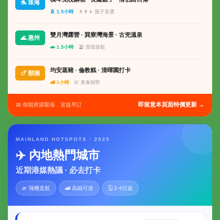
🐬 珠海
🚢 1.5小時
👨‍👩‍👧 親子首選
雙月灣露營 · 巽寮灣海景 · 古兜溫泉
🌊 惠州
🚗 1.5小時
🏖 度假放鬆
均安蒸豬 · 倫教糕 · 清暉園打卡
🍗 順德
🚄 1小時
🥢 美食朝聖
即留意本頁面特價更新 →
📅 假期房源緊張，宜提早訂
MAINLAND HOTSPOTS · 2025
✈️ 內地熱門城市
近期港媒熱議 · 必去打卡
🛫 飛機直航
🚄 高鐵可達
🗓 2-4日遊