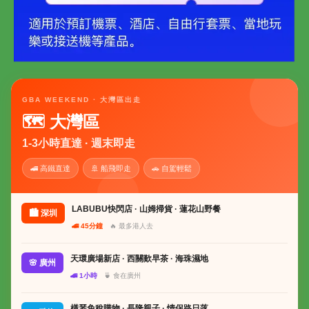
GBA WEEKEND · 大灣區出走
🗺 大灣區
1-3小時直達 · 週末即走
🚄 高鐵直達
🚢 船飛即走
🚗 自駕輕鬆
LABUBU快閃店 · 山姆掃貨 · 蓮花山野餐
🏙 深圳
🚄 45分鐘
🔥 最多港人去
天環廣場新店 · 西關歎早茶 · 海珠濕地
🌸 廣州
🚄 1小時
🍵 食在廣州
橫琴免稅購物 · 長隆親子 · 情侶路日落