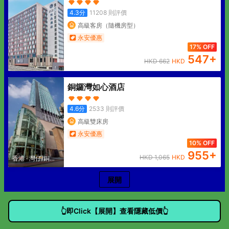
4.3
分
11208
則評價
高級客房（隨機房型）
永安優惠
17% OFF
547
+
HKD
662
HKD
銅鑼灣如心酒店
4.6
分
2533
則評價
高級雙床房
永安優惠
10% OFF
955
+
HKD
1,065
HKD
香港
·
灣仔/銅鑼
灣
展開
👆即Click【展開】查看隱藏低價👆