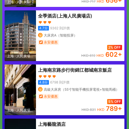
656
+
HKD
717
HKD
上海
·
人民廣場地
區
全季酒店(上海人民廣場店)
4.7
分
9362
則評價
大床房A（智能投屏）
永安優惠
2% OFF
602
+
HKD
619
HKD
上海
·
人民廣場地
區
上海南京路步行街錦江都城南京飯店
4.8
分
6798
則評價
高級大床房（55寸智能手機投屏電視+智能馬桶）
永安優惠
5% OFF
789
+
HKD
831
HKD
上海
·
人民廣場地
區
上海藝龍酒店