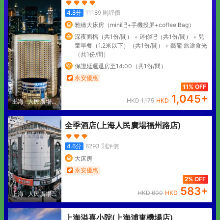
4.8
分
11189
則評價
雅緻大床房（mini吧+手機投屏+coffee Bag）
深夜面檔（共1份/間） + 迷你吧（共1份/間） + 兒
童早餐（1.2米以下）（共1份/間） + 藝龍·旅途食光
（共1份/間）
保證延遲退房至14:00（共1份/間）
永安優惠
11% OFF
1,045
+
HKD
1,175
HKD
上海
·
人民廣場地
區
全季酒店(上海人民廣場福州路店)
4.6
分
6293
則評價
大床房
永安優惠
2% OFF
583
+
HKD
600
HKD
上海
·
人民廣場地
區
上海溢喜小院(上海浦東機場店)