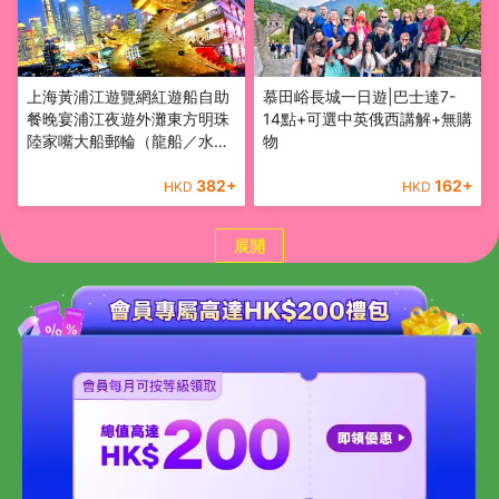
上海黃浦江遊覽網紅遊船自助
慕田峪長城一日遊|巴士達7-
餐晚宴浦江夜遊外灘東方明珠
14點+可選中英俄西講解+無購
陸家嘴大船郵輪（龍船／水晶
物
公主／申城之光）含餐船票
382
+
162
+
HKD
HKD
展開