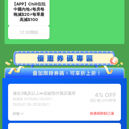
【APP】Chill住玩
中國內地√每房每
晚減$20⚡每單最
高減$100
12:30開始
連住3晚及以上➡️全線預付酒店適用
4% OFF
推廣碼
SHFAMILYAUG01
預訂滿1,000即享
2026.07.28
-
2026.08.11
推廣碼限額已滿
詳情