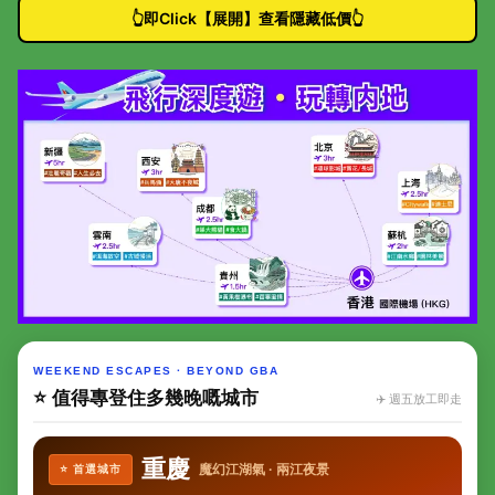
👆即Click【展開】查看隱藏低價👆
WEEKEND ESCAPES · BEYOND GBA
⭐ 值得專登住多幾晚嘅城市
✈️ 週五放工即走
重慶
魔幻江湖氣 · 兩江夜景
⭐ 首選城市