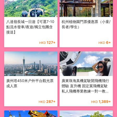
八達嶺長城一日遊【可選7-10
杭州植物園門票優惠票（小童/
點流水發車/夜遊/獨立包團含
長者/學生）
接送】
127
+
6
+
HKD
HKD
廣州塔450米户外平台觀光票
廣東珠海真機駕駛開飛機飛行
成人票
體驗 直升機 固定翼飛機駕駛
私人飛機專業教練一對一教學
可無證駕駛
287
+
1,389
+
HKD
HKD