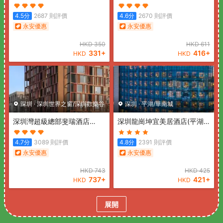
店)
(Pengke Boutique Hotel
站店)
(Shenzhen hongdu
(Shenzhen Science Park
Hotel (Nanshan Subway
4.5
分
2687
則評價
4.6
分
2670
則評價
Coast City))
Station))
永安優惠
永安優惠
HKD
350
HKD
611
331
+
416
+
HKD
HKD
深圳
·
深圳世界之窗/深圳歡樂谷
深圳
·
平湖/華南城
深圳灣超級總部斐瑞酒店
深圳龍崗坤宜美居酒店(平湖
(Shenzhen Bay Super
站店)
(Mercure Shenzhen
Headquarters Feria Hotel)
Longgang(Longgang
4.7
分
3089
則評價
4.8
分
2391
則評價
Wanda Plaza Branch))
永安優惠
永安優惠
HKD
743
HKD
425
737
+
421
+
HKD
HKD
展開