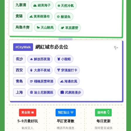
九寨溝
🏔 絕美海子
❄️ 天然冷氣
貴陽
🌊 黃果樹瀑布
🍲 酸湯魚
烏魯木齊
🐎 天山騎馬
🏕 草原露營
網紅城市必去位
✨
#CityWalk
長沙
🔥 解放西夜蒲
🦞 小龍蝦
西安
🏮 大唐不夜城
👘 穿漢服打卡
青島
🍺 棧橋原漿啤酒
🌊 海邊吹風
上海
🎡 迪士尼新園區
🏙 武康路漫步
黃金期 📅
預訂貼士 💡
搵特惠 👇
5–9月最好玩
早訂更著數
每日更新
氣候宜人
機酒早鳥優惠
限時驚喜減價