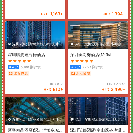
1,163
+
1,394
+
HKD
HKD
深圳
·
深圳灣萬象城/深圳人才公
深圳
·
大梅沙海濱公園/小梅沙海
園
深圳鵬潤達海德酒店
濱樂園
深圳美高梅酒店
(MGM
(Pengrunda Hyde Hotel
Shenzhen)
Shenzhen)
4.4
分
5088
則評價
4.7
分
7263
則評價
永安優惠
永安優惠
HKD
817
HKD
2,638
810
+
2,496
+
HKD
HKD
深圳
·
深圳灣萬象城/深圳人才公
深圳
·
深圳灣萬象城/深圳人才公
園
蓬客精品酒店(深圳灣萬象城
園
深圳弘都酒店(南山荔林地鐵