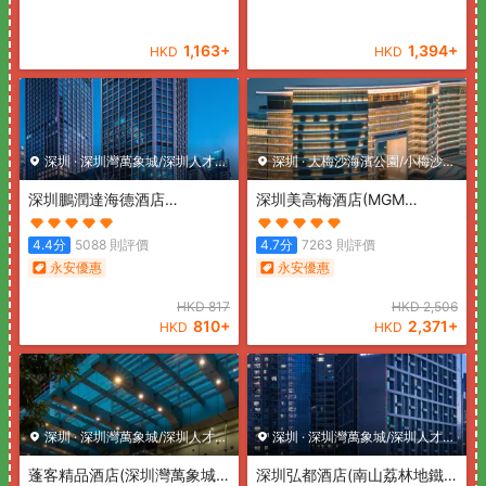
1,163
+
1,394
+
HKD
HKD
深圳
·
深圳灣萬象城/深圳人才公
深圳
·
大梅沙海濱公園/小梅沙海
園
深圳鵬潤達海德酒店
濱樂園
深圳美高梅酒店
(MGM
(Pengrunda Hyde Hotel
Shenzhen)
Shenzhen)
4.4
分
5088
則評價
4.7
分
7263
則評價
永安優惠
永安優惠
HKD
817
HKD
2,506
810
+
2,371
+
HKD
HKD
深圳
·
深圳灣萬象城/深圳人才公
深圳
·
深圳灣萬象城/深圳人才公
園
蓬客精品酒店(深圳灣萬象城
園
深圳弘都酒店(南山荔林地鐵