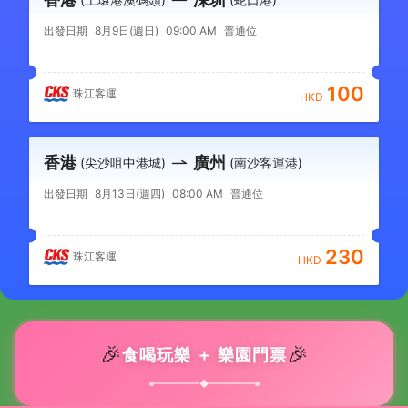
出發日期
8月9日(週日)
09:00 AM
普通位
100
珠江客運
HKD
香港
廣州
(尖沙咀中港城)
(南沙客運港)
出發日期
8月13日(週四)
08:00 AM
普通位
230
珠江客運
HKD
🎉
🎉
食喝玩樂 ＋ 樂園門票
◆