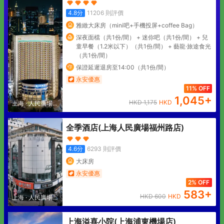
4.8
分
11206
則評價
雅緻大床房（mini吧+手機投屏+coffee Bag）
深夜面檔（共1份/間） + 迷你吧（共1份/間） + 兒
童早餐（1.2米以下）（共1份/間） + 藝龍·旅途食光
（共1份/間）
保證延遲退房至14:00（共1份/間）
永安優惠
11% OFF
1,045
+
HKD
1,175
HKD
上海
·
人民廣場地
區
全季酒店(上海人民廣場福州路店)
4.6
分
6293
則評價
大床房
永安優惠
2% OFF
583
+
HKD
600
HKD
上海
·
人民廣場地
區
上海溢喜小院(上海浦東機場店)