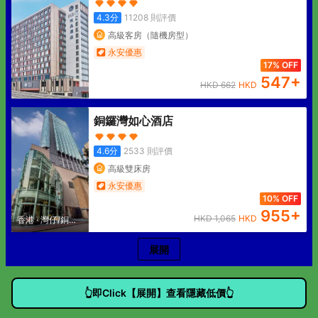
4.3
分
11208
則評價
高級客房（隨機房型）
永安優惠
17% OFF
547
+
HKD
662
HKD
銅鑼灣如心酒店
4.6
分
2533
則評價
高級雙床房
永安優惠
10% OFF
955
+
HKD
1,065
HKD
香港
·
灣仔/銅鑼
灣
展開
👆即Click【展開】查看隱藏低價👆