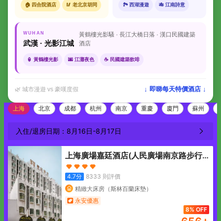
🏠 四合院酒店
🥢 老北京胡同
🏞 西湖漫遊
🎋 江南詩意
WUHAN
黃鶴樓光影騷 · 長江大橋日落 · 漢口民國建築
武漢 · 光影江城
酒店
🏮 黃鶴樓光影
🌆 江灘夜色
☕ 民國建築飲啡
↓ 即睇每天特價酒店 ↓
🌿 城市漫遊 vs 豪嘆度假
上海
北京
成都
杭州
南京
重慶
廈門
蘇州
入住/退房日期：
8月16日
-
8月17日
上海廣場嘉廷酒店(人民廣場南京路步行
街店)
4.7
分
8333
則評價
精緻大床房（斯林百蘭床墊）
永安優惠
8% OFF