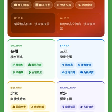
🏙 魔幻地形
🌉 兩江夜景
🍲 深夜火鍋
🚡 穿樓索道
📸 必影
🛌 必住
魁星樓高低差 · 洪崖洞夜景
解放碑高空酒店 · 洪崖洞全
景
SUZHOU
SANYA
蘇州
三亞
枕水而眠
避世之選
🛶 搖櫓船
🏯 園林夜遊
🐠 海底房
🏄 後海衝浪
🍜 頭檯麵
🏠 古宅酒店
🌅 泳池日落
🛍 免稅掃貨
BEIJING
HANGZHOU
北京
杭州
紅牆慢時光
隱世茶田
🏯 景山全景
🎢 環球影城
🍵 龍井採茶
🌿 茶田酒店