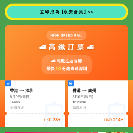
立 即 成 為【永 安 會 員 】>>
HIGH SPEED RAIL
🚄 高 鐵 訂 票 🚄
🚄 高鐵往返香港
14
最快
分鐘直達深圳
香港
深圳
香港
廣州
8月9日(週日)
8月9日(週日)
14min
1h15min
高鐵直達
高鐵直達
78
+
214
+
HKD
HKD