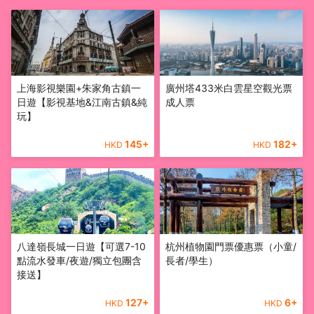
上海影視樂園+朱家角古鎮一
廣州塔433米白雲星空觀光票
日遊【影視基地&江南古鎮&純
成人票
玩】
145
+
182
+
HKD
HKD
八達嶺長城一日遊【可選7-10
杭州植物園門票優惠票（小童/
點流水發車/夜遊/獨立包團含
長者/學生）
接送】
127
+
6
+
HKD
HKD