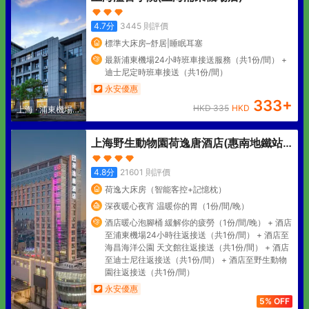
4.7
分
3445
則評價
標準大床房–舒居|睡眠耳塞
最新浦東機場24小時班車接送服務（共1份/間） +
迪士尼定時班車接送（共1份/間）
永安優惠
333
+
HKD
335
HKD
上海
·
浦東機場核
心區
上海野生動物園荷逸唐酒店(惠南地鐵站
店)
4.8
分
21601
則評價
荷逸大床房（智能客控+記憶枕）
深夜暖心夜宵 温暖你的胃（1份/間/晚）
酒店暖心泡腳桶 緩解你的疲勞（1份/間/晚） + 酒店
至浦東機場24小時往返接送（共1份/間） + 酒店至
海昌海洋公園 天文館往返接送（共1份/間） + 酒店
至迪士尼往返接送（共1份/間） + 酒店至野生動物
園往返接送（共1份/間）
永安優惠
5% OFF