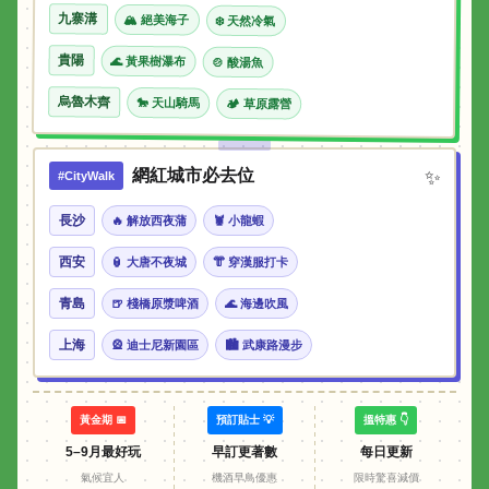
九寨溝
🏔 絕美海子
❄️ 天然冷氣
貴陽
🌊 黃果樹瀑布
🍲 酸湯魚
烏魯木齊
🐎 天山騎馬
🏕 草原露營
網紅城市必去位
✨
#CityWalk
長沙
🔥 解放西夜蒲
🦞 小龍蝦
西安
🏮 大唐不夜城
👘 穿漢服打卡
青島
🍺 棧橋原漿啤酒
🌊 海邊吹風
上海
🎡 迪士尼新園區
🏙 武康路漫步
黃金期 📅
預訂貼士 💡
搵特惠 👇
5–9月最好玩
早訂更著數
每日更新
氣候宜人
機酒早鳥優惠
限時驚喜減價