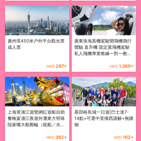
廣州塔450米户外平台觀光票
廣東珠海真機駕駛開飛機飛行
成人票
體驗 直升機 固定翼飛機駕駛
私人飛機專業教練一對一教學
可無證駕駛
287
+
1,389
+
HKD
HKD
上海黃浦江遊覽網紅遊船自助
慕田峪長城一日遊|巴士達7-
餐晚宴浦江夜遊外灘東方明珠
14點+可選中英俄西講解+無購
陸家嘴大船郵輪（龍船／水晶
物
公主／申城之光）含餐船票
382
+
162
+
HKD
HKD