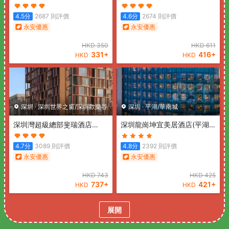
店)
(Pengke Boutique Hotel
站店)
(Shenzhen hongdu
(Shenzhen Science Park
Hotel (Nanshan Subway
4.5
分
2687
則評價
4.6
分
2674
則評價
Coast City))
Station))
永安優惠
永安優惠
HKD
350
HKD
611
331
+
416
+
HKD
HKD
深圳
·
深圳世界之窗/深圳歡樂谷
深圳
·
平湖/華南城
深圳灣超級總部斐瑞酒店
深圳龍崗坤宜美居酒店(平湖
(Shenzhen Bay Super
站店)
(Mercure Shenzhen
Headquarters Feria Hotel)
Longgang(Longgang
4.7
分
3089
則評價
4.8
分
2392
則評價
Wanda Plaza Branch))
永安優惠
永安優惠
HKD
743
HKD
425
737
+
421
+
HKD
HKD
展開