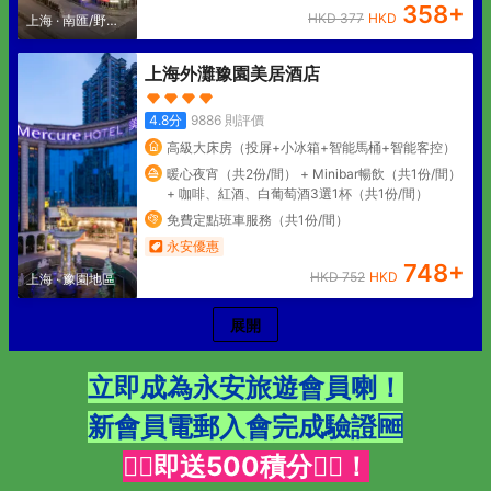
358
+
HKD
377
HKD
上海
·
南匯/野生
動物園
上海外灘豫園美居酒店
4.8
分
9886
則評價
高級大床房（投屏+小冰箱+智能馬桶+智能客控）
暖心夜宵（共2份/間） + Minibar暢飲（共1份/間）
+ 咖啡、紅酒、白葡萄酒3選1杯（共1份/間）
免費定點班車服務（共1份/間）
永安優惠
748
+
HKD
752
HKD
上海
·
豫園地區
展開
立即成為
永安旅遊
會員喇！
新會員電郵入會完成驗證🆓
👇🏻即送500積分👇🏻！