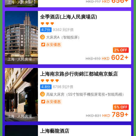
656
+
HKD
717
HKD
上海
·
人民廣場地
區
全季酒店(上海人民廣場店)
4.7
分
9362
則評價
大床房A（智能投屏）
永安優惠
2% OFF
602
+
HKD
619
HKD
上海
·
人民廣場地
區
上海南京路步行街錦江都城南京飯店
4.8
分
6798
則評價
高級大床房（55寸智能手機投屏電視+智能馬桶）
永安優惠
5% OFF
789
+
HKD
831
HKD
上海
·
人民廣場地
區
上海藝龍酒店