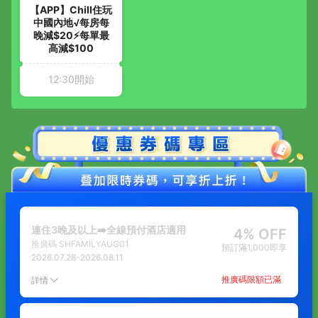
【APP】Chill住玩
中國內地√每房每
晚減$20⚡每單最
高減$100
12:30開始
連住3晚及以上➡️全線預付酒店適用
4% OFF
推廣碼
SHFAMILYAUG01
預訂滿1,000即享
2026.07.28
-
2026.08.11
推廣碼限額已滿
詳情