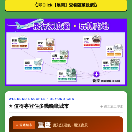
👆即Click【展開】查看隱藏低價👆
WEEKEND ESCAPES · BEYOND GBA
⭐ 值得專登住多幾晚嘅城市
✈️ 週五放工即走
重慶
魔幻江湖氣 · 兩江夜景
⭐ 首選城市