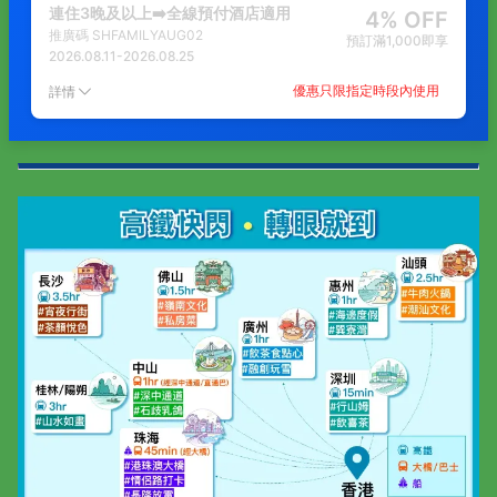
連住3晚及以上➡️全線預付酒店適用
4% OFF
推廣碼
SHFAMILYAUG02
預訂滿1,000即享
2026.08.11
-
2026.08.25
優惠只限指定時段內使用
詳情