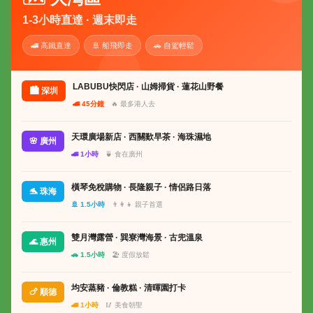
1-3小時直達 · 週末即走
🚄 高鐵直達
🚢 船飛即走
🚗 自駕輕鬆
LABUBU快閃店 · 山姆掃貨 · 蓮花山野餐
🏙 深圳
🚄 45分鐘
🔥 最多港人去
天環廣場新店 · 西關歎早茶 · 海珠濕地
🌸 廣州
🚄 1小時
🍵 食在廣州
橫琴免稅購物 · 長隆親子 · 情侶路日落
🐬 珠海
🚢 1.5小時
👨‍👩‍👧 親子首選
雙月灣露營 · 巽寮灣海景 · 古兜溫泉
🌊 惠州
🚗 1.5小時
🏖 度假放鬆
均安蒸豬 · 倫教糕 · 清暉園打卡
🍗 順德
🚄 1小時
🥢 美食朝聖