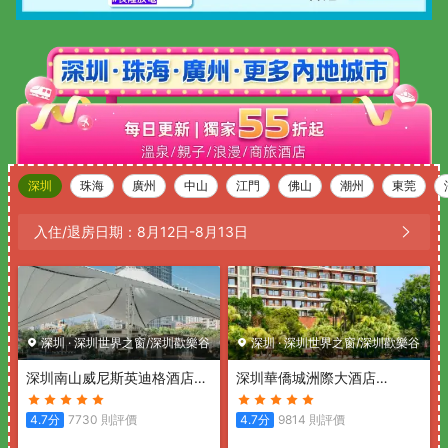
深圳
珠海
廣州
中山
江門
佛山
潮州
東莞
入住/退房日期：
8月12日
-
8月13日
深圳
·
深圳世界之窗/深圳歡樂谷
深圳
·
深圳世界之窗/深圳歡樂谷
深圳南山威尼斯英迪格酒店
深圳華僑城洲際大酒店
(Hotel Indigo SHENZHEN
(InterContinental Shenzhen)
OVERSEAS CHINESE TOWN
4.7
分
7730
則評價
4.7
分
9814
則評價
by IHG)