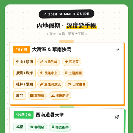
📍 2026 SUMMER GUIDE
內地假期 ·
深度遊手帳
✈️ 高鐵 / 直飛 · 週五放工即走
大灣區 & 華南快閃
📌
#食住嘆
中山 / 順德
🍗 皮脆乳鴿
🍽 私房菜
廣州 / 珠海
💦 長隆水上
🎡 主題樂園
桂林 / 陽朔
🛶 遇龍河漂流
🏞 山水畫卷
廈門
🎹 鼓浪嶼
🌊 海邊老街
西南避暑天堂
#20度涼爽
🌿
成都
🐼 睇熊貓
🍵 嘆蓋碗茶