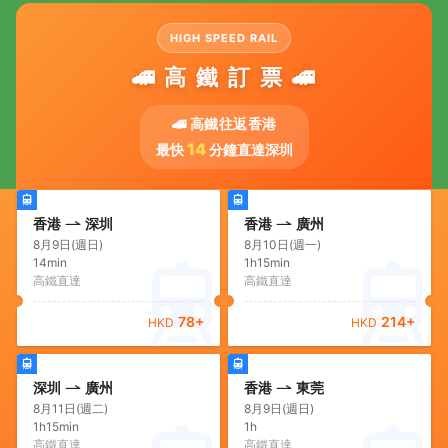
HIGH SPEED RAIL
🚄 高 鐵 訂 票 🚄
🚄 高鐵往返香港
14
最快
分鐘直達深圳
香港
深圳
香港
廣州
8月9日(週日)
8月10日(週一)
14min
1h15min
高鐵直達
高鐵直達
78
+
214
+
HKD
HKD
深圳
廣州
香港
東莞
8月11日(週二)
8月9日(週日)
1h15min
1h
高鐵直達
高鐵直達