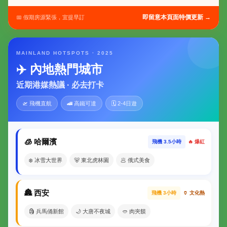
即留意本頁面特價更新 →
📅 假期房源緊張，宜提早訂
MAINLAND HOTSPOTS · 2025
✈️ 內地熱門城市
近期港媒熱議 · 必去打卡
🛫 飛機直航
🚄 高鐵可達
🗓 2-4日遊
🧊 哈爾濱
飛機 3.5小時
🔥 爆紅
❄️ 冰雪大世界
🐻 東北虎林園
🥟 俄式美食
🏯 西安
飛機 3小時
🏺 文化熱
🗿 兵馬俑新館
🌙 大唐不夜城
🥙 肉夾饃