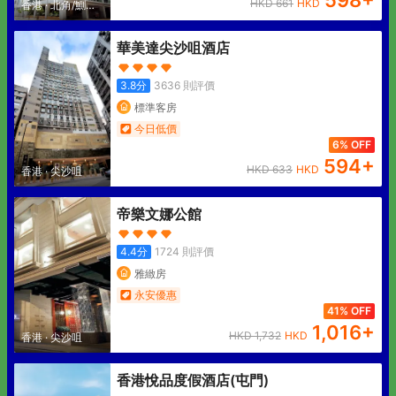
598
+
HKD
661
HKD
香港
·
北角/鰂魚
涌
華美達尖沙咀酒店
3.8
分
3636
則評價
標準客房
今日低價
6% OFF
594
+
HKD
633
HKD
香港
·
尖沙咀
帝樂文娜公館
4.4
分
1724
則評價
雅緻房
永安優惠
41% OFF
1,016
+
HKD
1,732
HKD
香港
·
尖沙咀
香港悅品度假酒店(屯門)