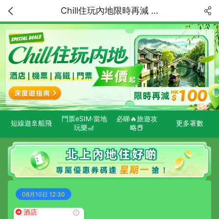
Chill住玩內地限時再減 HK$100！精選特價獨家低至5折！中國内地深度遊指南
門票eSIM·當地
必睇🔥旅遊攻
短線遊🚢船飛
更多著數
玩樂🎢
略📕
08月10日 12:30
酒店