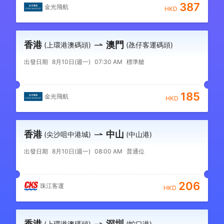
387
金光飛航
HKD
香港
澳門
(上環港澳碼頭)
(氹仔客運碼頭)
出發日期
8月10日(週一)
07:30 AM
標準艙
185
金光飛航
HKD
香港
中山
(尖沙咀中港城)
(中山港)
出發日期
8月10日(週一)
08:00 AM
普通位
206
珠江客運
HKD
香港
深圳
(上環港澳碼頭)
(蛇口港)