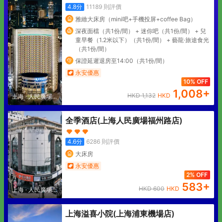
4.8
分
11189
則評價
雅緻大床房（mini吧+手機投屏+coffee Bag）
深夜面檔（共1份/間） + 迷你吧（共1份/間） + 兒
童早餐（1.2米以下）（共1份/間） + 藝龍·旅途食光
（共1份/間）
保證延遲退房至14:00（共1份/間）
永安優惠
10% OFF
1,008
+
HKD
1,132
HKD
上海
·
人民廣場地
區
全季酒店(上海人民廣場福州路店)
4.6
分
6286
則評價
大床房
永安優惠
2% OFF
583
+
HKD
600
HKD
上海
·
人民廣場地
區
上海溢喜小院(上海浦東機場店)