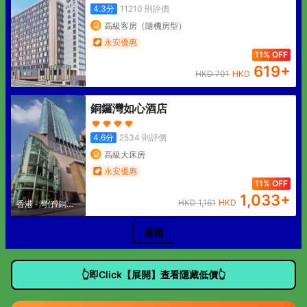
4.3
分
11210
則評價
高級客房（隨機房型）
永安優惠
11% OFF
619
+
HKD
701
HKD
銅鑼灣如心酒店
4.6
分
2534
則評價
高級大床房
永安優惠
11% OFF
1,033
+
HKD
1,161
HKD
香港
·
灣仔/銅鑼
灣
展開
👆即Click【展開】查看隱藏低價👆