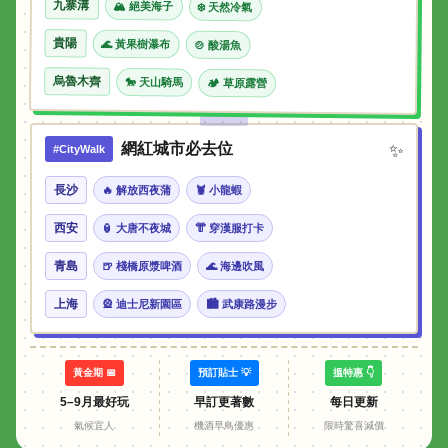
九寨溝
🏔 絕美海子
❄️ 天然冷氣
貴陽
🌊 黃果樹瀑布
🍲 酸湯魚
烏魯木齊
🐎 天山騎馬
🏕 草原露營
網紅城市必去位
✨
#CityWalk
長沙
🔥 解放西夜蒲
🦞 小龍蝦
西安
🏮 大唐不夜城
👘 穿漢服打卡
青島
🍺 棧橋原漿啤酒
🌊 海邊吹風
上海
🎡 迪士尼新園區
🏙 武康路漫步
黃金期 📅
預訂貼士 💡
搵特惠 👇
5–9月最好玩
早訂更著數
每日更新
氣候宜人
機酒早鳥優惠
限時驚喜減價