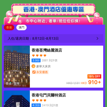
香港
澳門
入住/退房日期：
8月12日
-
8月13日
香港荃灣絲麗酒店
3.9
分
2881
則評價
豪華大床房
永安優惠
19% OFF
910
+
HKD
1,131
HKD
香港
·
荃灣
香港屯門貝爾特酒店
4.3
分
3419
則評價