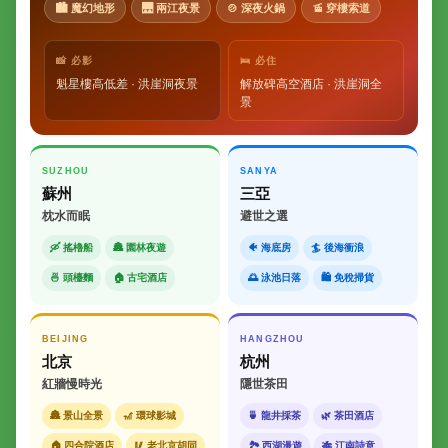
🏙 魔幻地形
🌉 兩江夜景
🍲 深夜火鍋
🚡 穿樓索道
📸 必影
🛌 必住
魁星樓高低差 · 洪崖洞夜景
解放碑高空酒店 · 洪崖洞全
景
SUZHOU
SANYA
蘇州
三亞
枕水而眠
避世之選
🛶 搖櫓船
🏯 園林夜遊
🐠 海底房
🏄 後海衝浪
🍜 頭檯麵
🏠 古宅酒店
🌅 泳池日落
🛍 免稅掃貨
BEIJING
HANGZHOU
北京
杭州
紅牆慢時光
隱世茶田
🏯 景山全景
🎢 環球影城
🍵 龍井採茶
🌿 茶田酒店
🏠 四合院酒店
🥢 老北京胡同
🏞 西湖漫遊
🎋 江南詩意