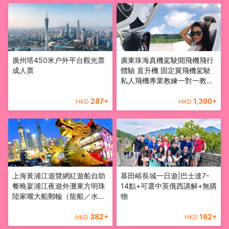
廣州塔450米户外平台觀光票
廣東珠海真機駕駛開飛機飛行
成人票
體驗 直升機 固定翼飛機駕駛
私人飛機專業教練一對一教學
可無證駕駛
287
+
1,390
+
HKD
HKD
上海黃浦江遊覽網紅遊船自助
慕田峪長城一日遊|巴士達7-
餐晚宴浦江夜遊外灘東方明珠
14點+可選中英俄西講解+無購
陸家嘴大船郵輪（龍船／水晶
物
公主／申城之光）含餐船票
382
+
162
+
HKD
HKD