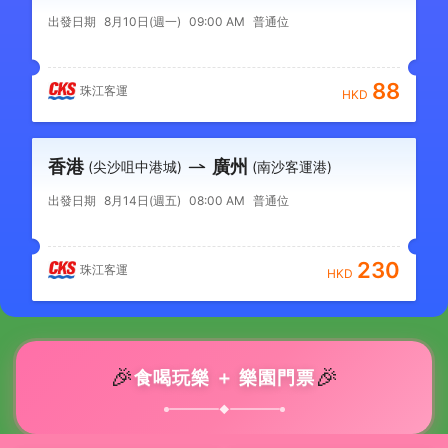
出發日期
8月10日(週一)
09:00 AM
普通位
88
珠江客運
HKD
香港
廣州
(尖沙咀中港城)
(南沙客運港)
出發日期
8月14日(週五)
08:00 AM
普通位
230
珠江客運
HKD
🎉
🎉
食喝玩樂 ＋ 樂園門票
◆