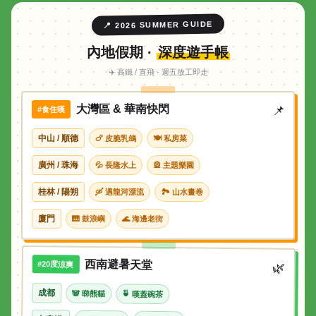
📍 2026 SUMMER GUIDE
內地假期 ·
深度遊手帳
✈️ 高鐵 / 直飛 · 週五放工即走
大灣區 & 華南快閃
📌
#食住嘆
中山 / 順德
🍗 皮脆乳鴿
🍽 私房菜
廣州 / 珠海
💦 長隆水上
🎡 主題樂園
桂林 / 陽朔
🛶 遇龍河漂流
🏞 山水畫卷
廈門
🎹 鼓浪嶼
🌊 海邊老街
西南避暑天堂
#20度涼爽
🌿
成都
🐼 睇熊貓
🍵 嘆蓋碗茶