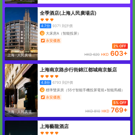
區
全季酒店(上海人民廣場店)
4.7
分
9371
則評價
大床房A（智能投屏）
永安優惠
2% OFF
603
+
HKD
620
HKD
上海
·
人民廣場地
區
上海南京路步行街錦江都城南京飯店
4.8
分
6793
則評價
標準雙床房（55寸智能手機投屏電視+智能馬桶）
永安優惠
5% OFF
769
+
HKD
810
HKD
上海
·
人民廣場地
區
上海藝龍酒店