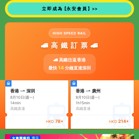
立 即 成 為【永 安 會 員 】>>
HIGH SPEED RAIL
🚄 高 鐵 訂 票 🚄
🚄 高鐵往返香港
14
最快
分鐘直達深圳
香港
深圳
香港
廣州
8月10日(週一)
8月10日(週一)
14min
1h15min
高鐵直達
高鐵直達
78
+
214
+
HKD
HKD