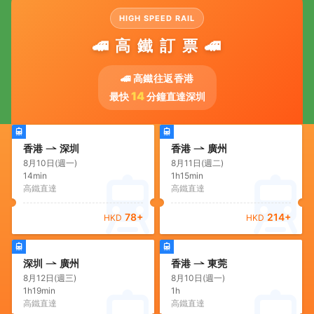
HIGH SPEED RAIL
🚄 高 鐵 訂 票 🚄
🚄 高鐵往返香港
14
最快
分鐘直達深圳
香港
深圳
香港
廣州
8月10日(週一)
8月11日(週二)
14min
1h15min
高鐵直達
高鐵直達
78
+
214
+
HKD
HKD
深圳
廣州
香港
東莞
8月12日(週三)
8月10日(週一)
1h19min
1h
高鐵直達
高鐵直達