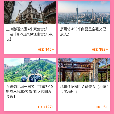
上海影視樂園+朱家角古鎮一
廣州塔433米白雲星空觀光票
日遊【影視基地&江南古鎮&純
成人票
玩】
145
+
182
+
HKD
HKD
八達嶺長城一日遊【可選7-10
杭州植物園門票優惠票（小童/
點流水發車/夜遊/獨立包團含
長者/學生）
接送】
127
+
6
+
HKD
HKD