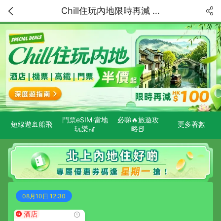
Chill住玩內地限時再減 HK$100！精選特價獨家低至5折！中國内地深度遊指南
門票eSIM·當地
必睇🔥旅遊攻
短線遊🚢船飛
更多著數
玩樂🎢
略📕
08月10日 12:30
酒店