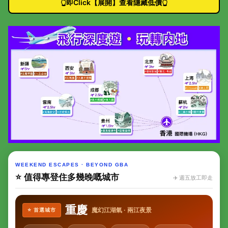
👆即Click【展開】查看隱藏低價👆
WEEKEND ESCAPES · BEYOND GBA
⭐ 值得專登住多幾晚嘅城市
✈️ 週五放工即走
重慶
魔幻江湖氣 · 兩江夜景
⭐ 首選城市