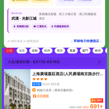
WUHAN
黃鶴樓光影騷 · 長江大橋日落 · 漢口民國建築
武漢 · 光影江城
酒店
🏮 黃鶴樓光影
🌆 江灘夜色
☕ 民國建築飲啡
↓ 即睇每天特價酒店 ↓
🌿 城市漫遊 vs 豪嘆度假
上海
北京
成都
杭州
南京
重慶
廈門
蘇州
入住/退房日期：
8月17日
-
8月18日
上海廣場嘉廷酒店(人民廣場南京路步行
街店)
4.7
分
8344
則評價
精緻大床房（斯林百蘭床墊）
永安優惠
8% OFF
691
+
HKD
756
HKD
上海
·
人民廣場地