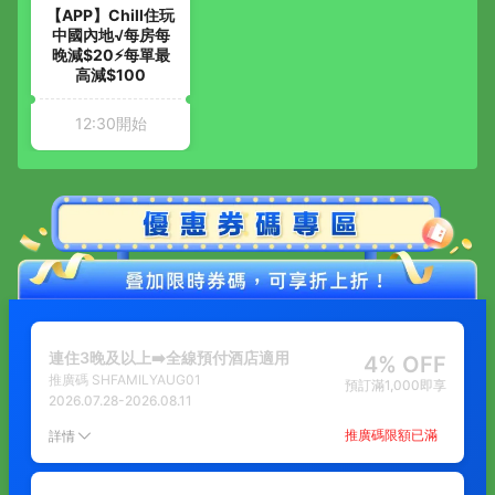
【APP】Chill住玩
中國內地√每房每
晚減$20⚡每單最
高減$100
12:30開始
連住3晚及以上➡️全線預付酒店適用
4% OFF
推廣碼
SHFAMILYAUG01
預訂滿1,000即享
2026.07.28
-
2026.08.11
推廣碼限額已滿
詳情