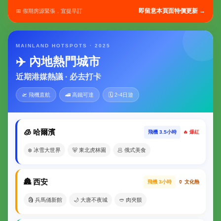
即留意本頁面特價更新 →
📅 假期房源緊張，宜提早訂
MAINLAND HOTSPOTS · 2025
✈️ 內地熱門城市
近期港媒熱議 · 必去打卡
🛫 飛機直航
🚄 高鐵可達
🗓 2-4日遊
🧊 哈爾濱
飛機 3.5小時
🔥 爆紅
❄️ 冰雪大世界
🐻 東北虎林園
🥟 俄式美食
🏯 西安
飛機 3小時
🏺 文化熱
🗿 兵馬俑新館
🌙 大唐不夜城
🥙 肉夾饃