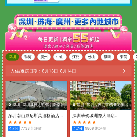
深圳
珠海
廣州
中山
江門
佛山
潮州
東莞
入住/退房日期：
8月13日
-
8月14日
深圳
·
深圳世界之窗/深圳歡樂谷
深圳
·
深圳世界之窗/深圳歡樂谷
深圳南山威尼斯英迪格酒店
深圳華僑城洲際大酒店
(Hotel Indigo SHENZHEN
(InterContinental Shenzhen)
OVERSEAS CHINESE TOWN
4.7
分
7738
則評價
4.7
分
9809
則評價
by IHG)