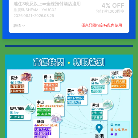
連住3晚及以上➡️全線預付酒店適用
4% OFF
推廣碼
SHFAMILYAUG02
預訂滿1,000即享
2026.08.11
-
2026.08.25
優惠只限指定時段內使用
詳情