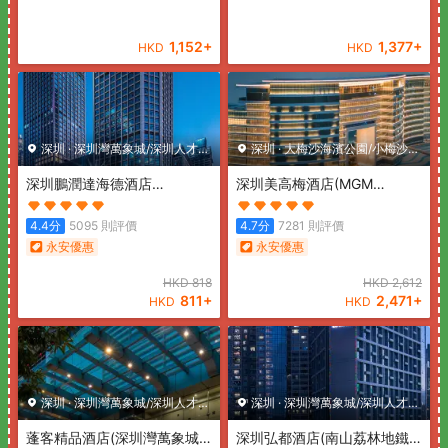
1,152
+
1,377
+
HKD
HKD
深圳
·
深圳灣萬象城/深圳人才公
深圳
·
大梅沙海濱公園/小梅沙海
園
深圳鵬潤達海德酒店
濱樂園
深圳美高梅酒店
(MGM
(Pengrunda Hyde Hotel
Shenzhen)
Shenzhen)
4.4
分
5095
則評價
4.7
分
7281
則評價
永安優惠
永安優惠
HKD
818
HKD
2,612
811
+
2,471
+
HKD
HKD
深圳
·
深圳灣萬象城/深圳人才公
深圳
·
深圳灣萬象城/深圳人才公
園
蓬客精品酒店(深圳灣萬象城
園
深圳弘都酒店(南山荔林地鐵