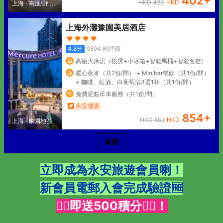
402
+
HKD
423
HKD
上海
·
南匯/野生
動物園
上海外灘豫園美居酒店
4.8
分
9894
則評價
高級大床房（投屏+小冰箱+智能馬桶+智能客控）
暖心夜宵（共2份/間） + Minibar暢飲（共1份/間）
+ 咖啡、紅酒、白葡萄酒3選1杯（共1份/間）
免費定點班車服務（共1份/間）
永安優惠
854
+
HKD
859
HKD
上海
·
豫園地區
展開
立即成為
永安旅遊
會員喇！
新會員電郵入會完成驗證🆓
👇🏻即送500積分👇🏻！