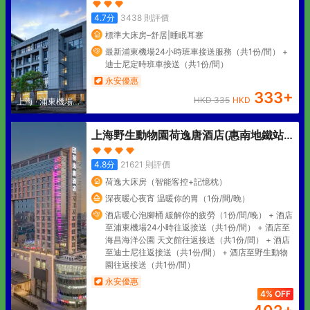
4.7
分
3438
則評價
標準大床房–舒居|睡眠耳塞
最新浦東機場24小時班車接送服務（共1份/間） +
迪士尼定時班車接送（共1份/間）
永安優惠
333
+
HKD
335
HKD
上海
·
浦東機場核
心區
上海野生動物園荷逸唐酒店(惠南地鐵站
店)
4.8
分
21621
則評價
荷逸大床房（智能客控+記憶枕）
深夜暖心夜宵 温暖你的胃（1份/間/晚）
酒店暖心泡腳桶 緩解你的疲勞（1份/間/晚） + 酒店
至浦東機場24小時往返接送（共1份/間） + 酒店至
海昌海洋公園 天文館往返接送（共1份/間） + 酒店
至迪士尼往返接送（共1份/間） + 酒店至野生動物
園往返接送（共1份/間）
永安優惠
4% OFF