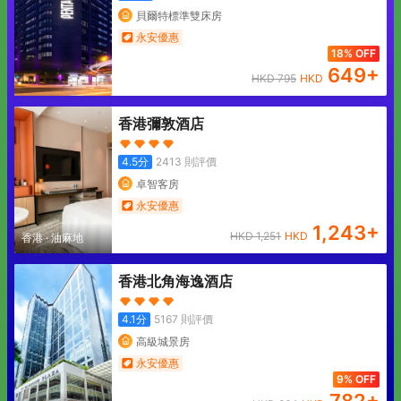
貝爾特標準雙床房
永安優惠
18% OFF
649
+
HKD
795
HKD
香港彌敦酒店
4.5
分
2413
則評價
卓智客房
永安優惠
1,243
+
HKD
1,251
HKD
香港
·
油麻地
香港北角海逸酒店
4.1
分
5167
則評價
高級城景房
永安優惠
9% OFF