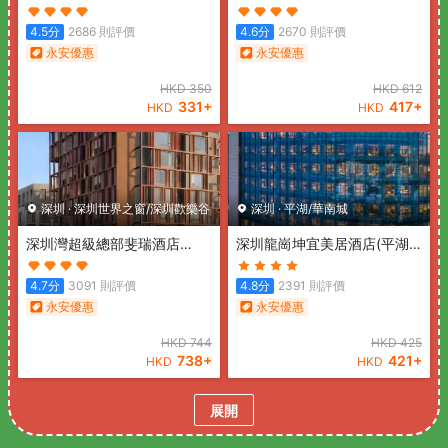
店)
(Pengke Boutique Hotel
站店)
(Shenzhen hongdu
(Shenzhen Science Park
Hotel (Nanshan Subway
4.5
分
2686
則評價
4.6
分
2670
則評價
Coast City))
Station))
永安優惠
永安優惠
HKD
350
HKD
612
331
+
417
+
HKD
HKD
深圳
·
深圳世界之窗/深圳歡樂谷
深圳
·
平湖/華南城
深圳灣超級總部斐瑞酒店
深圳龍崗坤宜美居酒店(平湖
(Shenzhen Bay Super
站店)
(Mercure Shenzhen
Headquarters Feria Hotel)
Longgang(Longgang
4.7
分
3091
則評價
4.8
分
2391
則評價
Wanda Plaza Branch))
永安優惠
永安優惠
HKD
744
HKD
425
738
+
421
+
HKD
HKD
展開