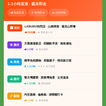
1-3小時直達 · 週末即走
🚄 高鐵直達
🚢 船飛即走
🚗 自駕輕鬆
LABUBU快閃店 · 山姆掃貨 · 蓮花山野餐
🏙 深圳
🚄 45分鐘
🔥 最多港人去
天環廣場新店 · 西關歎早茶 · 海珠濕地
🌸 廣州
🚄 1小時
🍵 食在廣州
橫琴免稅購物 · 長隆親子 · 情侶路日落
🐬 珠海
🚢 1.5小時
👨‍👩‍👧 親子首選
雙月灣露營 · 巽寮灣海景 · 古兜溫泉
🌊 惠州
🚗 1.5小時
🏖 度假放鬆
均安蒸豬 · 倫教糕 · 清暉園打卡
🍗 順德
🚄 1小時
🥢 美食朝聖