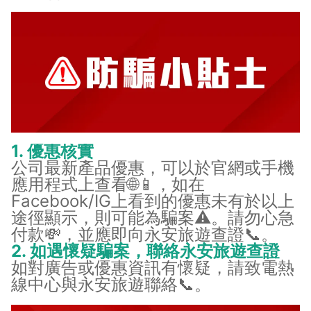
1. 優惠核實
公司最新產品優惠，可以於官網或手機
應用程式上查看🌐📱，如在
Facebook/IG上看到的優惠未有於以上
途徑顯示，則可能為騙案⚠️。請勿心急
付款💸，並應即向永安旅遊查證📞。
2. 如遇懷疑騙案，聯絡永安旅遊查證
如對廣告或優惠資訊有懷疑，請致電熱
線中心與永安旅遊聯絡📞。