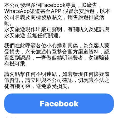
本公司發現多個Facebook專頁
﹑
IG廣告
﹑
WhatsApp渠道
甚至APP
假冒
永安旅遊
，以本
公司名義及商標發放貼文，銷售旅遊推廣活
動。
永安旅遊
現作出嚴正聲明，有關貼文及短訊與
永安旅遊
並無任何關連。
我們在此呼籲各位小心辨別真偽，
為免客人蒙
受損失，永安旅遊特意整合官方渠道資料，認
實藍剔認證，一齊做個精明消費者，勿讓騙徒
有機可乘。
請勿點擊任何不明連結，如若發現任何懷疑虛
假資訊，請立即與本公司確認，切勿讓不法之
徒有機可乘，避免蒙受損失。
Facebook