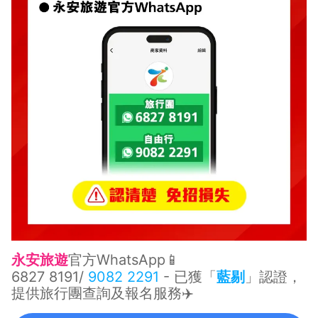
永安旅遊
官方WhatsApp📱
6827 8191
/
9082 2291
- 已獲「
藍剔
」認證，
提供旅行團查詢及報名服務✈️