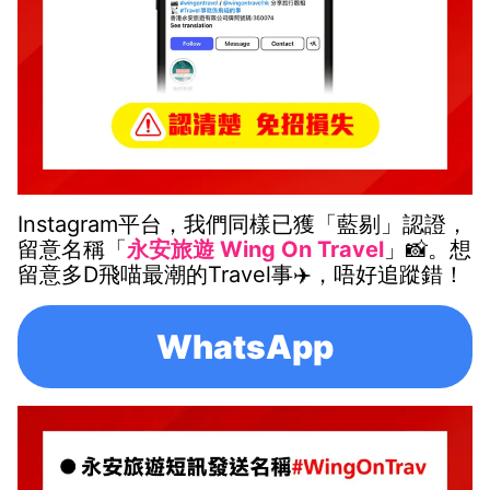
Instagram平台，我們同樣已獲「藍剔」認證，
留意名稱「
永安旅遊 Wing On Travel
」📸。想
留意多D飛喵最潮的Travel事✈️，唔好追蹤錯！
WhatsApp