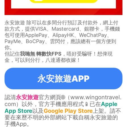
永安旅遊 除可以在多間分行預訂及付款外，網上付
款方式，提供VISA、Mastercard、銀聯卡，手機錢
包可使用ApplePay、AlipayHK、WeChatPay、
PayMe、BoCPay、雲閃付，應該總有一個方便到
你。
但記住
我哋無 轉數快FPS
，唔好受騙呀！想俾現
金，可以到分行，八達通都收嫁！
永安旅遊APP
認清
永安旅遊
官方網頁🌐（
www.wingontravel.
com
）以外，官方手機應用程式📱已在
Apple
App Store
以及
Google Play Store
上架。請不
要在來歷不明的外部網站下載自稱永安旅遊的
手機App。