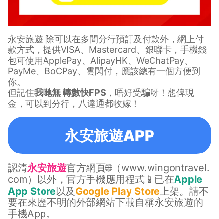
永安旅遊 除可以在多間分行預訂及付款外，網上付
款方式，提供VISA、Mastercard、銀聯卡，手機錢
包可使用ApplePay、AlipayHK、WeChatPay、
PayMe、BoCPay、雲閃付，應該總有一個方便到
你。
但記住
我哋無 轉數快FPS
，唔好受騙呀！想俾現
金，可以到分行，八達通都收嫁！
永安旅遊APP
認清
永安旅遊
官方網頁🌐（
www.wingontravel.
com
）以外，官方手機應用程式📱已在
Apple
App Store
以及
Google Play Store
上架。請不
要在來歷不明的外部網站下載自稱永安旅遊的
手機App。