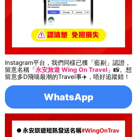
Instagram平台，我們同樣已獲「藍剔」認證，
留意名稱「
永安旅遊 Wing On Travel
」📸。想
留意多D飛喵最潮的Travel事✈️，唔好追蹤錯！
WhatsApp