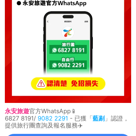
永安旅遊
官方WhatsApp📱
6827 8191
/
9082 2291
- 已獲「
藍剔
」認證，
提供旅行團查詢及報名服務✈️