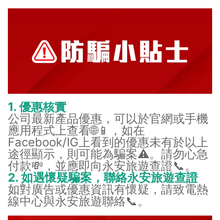
1. 優惠核實
公司最新產品優惠，可以於官網或手機
應用程式上查看🌐📱，如在
Facebook/IG上看到的優惠未有於以上
途徑顯示，則可能為騙案⚠️。請勿心急
付款💸，並應即向永安旅遊查證📞。
2. 如遇懷疑騙案，聯絡永安旅遊查證
如對廣告或優惠資訊有懷疑，請致電熱
線中心與永安旅遊聯絡📞。