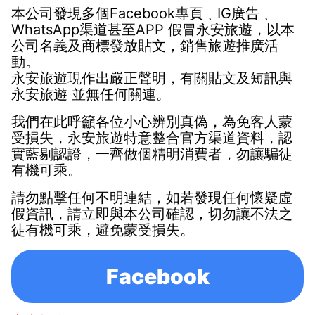
本公司發現多個Facebook專頁
﹑
IG廣告
﹑
WhatsApp渠道
甚至APP
假冒
永安旅遊
，以本
公司名義及商標發放貼文，銷售旅遊推廣活
動。
永安旅遊
現作出嚴正聲明，有關貼文及短訊與
永安旅遊
並無任何關連。
我們在此呼籲各位小心辨別真偽，
為免客人蒙
受損失，永安旅遊特意整合官方渠道資料，認
實藍剔認證，一齊做個精明消費者，勿讓騙徒
有機可乘。
請勿點擊任何不明連結，如若發現任何懷疑虛
假資訊，請立即與本公司確認，切勿讓不法之
徒有機可乘，避免蒙受損失。
Facebook