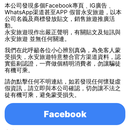
本公司發現多個Facebook專頁
﹑
IG廣告
﹑
WhatsApp渠道
甚至APP
假冒
永安旅遊
，以本
公司名義及商標發放貼文，銷售旅遊推廣活
動。
永安旅遊
現作出嚴正聲明，有關貼文及短訊與
永安旅遊
並無任何關連。
我們在此呼籲各位小心辨別真偽，
為免客人蒙
受損失，永安旅遊特意整合官方渠道資料，認
實藍剔認證，一齊做個精明消費者，勿讓騙徒
有機可乘。
請勿點擊任何不明連結，如若發現任何懷疑虛
假資訊，請立即與本公司確認，切勿讓不法之
徒有機可乘，避免蒙受損失。
Facebook