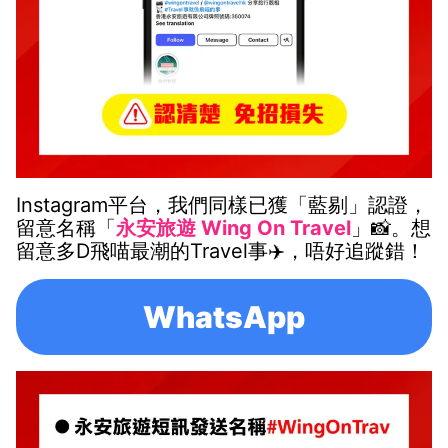
Instagram平台，我們同樣已獲「藍剔」認證，
留意名稱「
永安旅遊 Wing On Travel
」📸。想
留意多D飛喵最潮的Travel事✈️，唔好追蹤錯！
WhatsApp