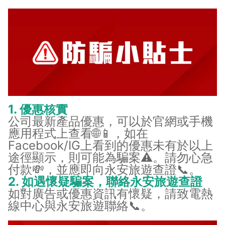
1. 優惠核實
公司最新產品優惠，可以於官網或手機
應用程式上查看🌐📱，如在
Facebook/IG上看到的優惠未有於以上
途徑顯示，則可能為騙案⚠️。請勿心急
付款💸，並應即向永安旅遊查證📞。
2. 如遇懷疑騙案，聯絡永安旅遊查證
如對廣告或優惠資訊有懷疑，請致電熱
線中心與永安旅遊聯絡📞。