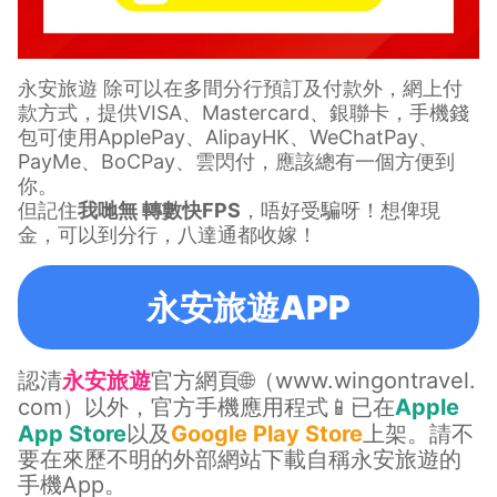
永安旅遊 除可以在多間分行預訂及付款外，網上付
款方式，提供VISA、Mastercard、銀聯卡，手機錢
包可使用ApplePay、AlipayHK、WeChatPay、
PayMe、BoCPay、雲閃付，應該總有一個方便到
你。
但記住
我哋無 轉數快FPS
，唔好受騙呀！想俾現
金，可以到分行，八達通都收嫁！
永安旅遊APP
認清
永安旅遊
官方網頁🌐（
www.wingontravel.
com
）以外，官方手機應用程式📱已在
Apple
App Store
以及
Google Play Store
上架。請不
要在來歷不明的外部網站下載自稱永安旅遊的
手機App。