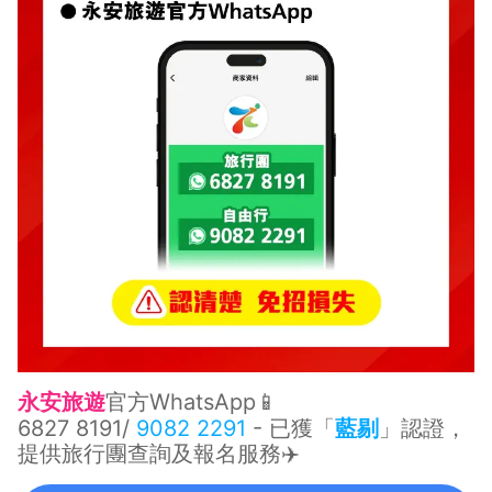
永安旅遊
官方WhatsApp📱
6827 8191
/
9082 2291
- 已獲「
藍剔
」認證，
提供旅行團查詢及報名服務✈️