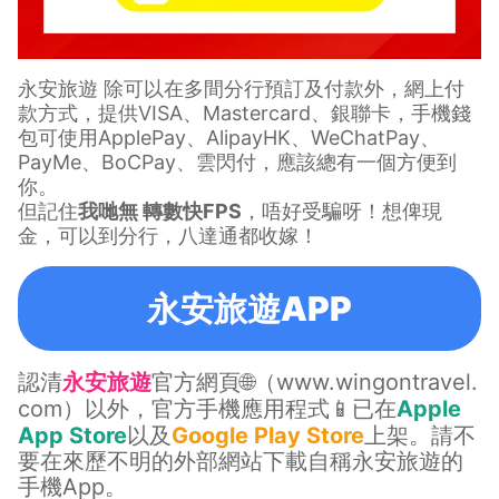
永安旅遊 除可以在多間分行預訂及付款外，網上付
款方式，提供VISA、Mastercard、銀聯卡，手機錢
包可使用ApplePay、AlipayHK、WeChatPay、
PayMe、BoCPay、雲閃付，應該總有一個方便到
你。
但記住
我哋無 轉數快FPS
，唔好受騙呀！想俾現
金，可以到分行，八達通都收嫁！
永安旅遊APP
認清
永安旅遊
官方網頁🌐（
www.wingontravel.
com
）以外，官方手機應用程式📱已在
Apple
App Store
以及
Google Play Store
上架。請不
要在來歷不明的外部網站下載自稱永安旅遊的
手機App。