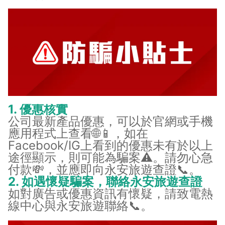
1. 優惠核實
公司最新產品優惠，可以於官網或手機
應用程式上查看🌐📱，如在
Facebook/IG上看到的優惠未有於以上
途徑顯示，則可能為騙案⚠️。請勿心急
付款💸，並應即向永安旅遊查證📞。
2. 如遇懷疑騙案，聯絡永安旅遊查證
如對廣告或優惠資訊有懷疑，請致電熱
線中心與永安旅遊聯絡📞。