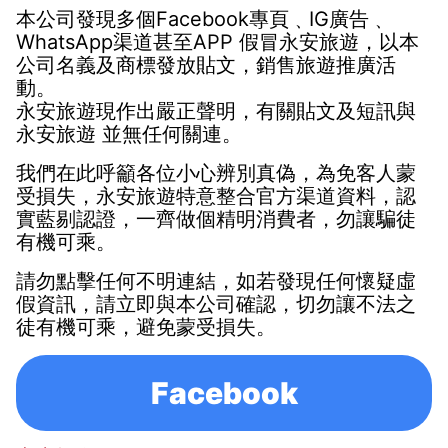
本公司發現多個Facebook專頁
﹑
IG廣告
﹑
WhatsApp渠道
甚至APP
假冒
永安旅遊
，以本
公司名義及商標發放貼文，銷售旅遊推廣活
動。
永安旅遊
現作出嚴正聲明，有關貼文及短訊與
永安旅遊
並無任何關連。
我們在此呼籲各位小心辨別真偽，
為免客人蒙
受損失，永安旅遊特意整合官方渠道資料，認
實藍剔認證，一齊做個精明消費者，勿讓騙徒
有機可乘。
請勿點擊任何不明連結，如若發現任何懷疑虛
假資訊，請立即與本公司確認，切勿讓不法之
徒有機可乘，避免蒙受損失。
Facebook