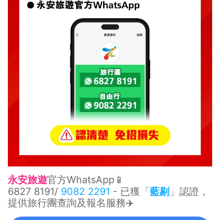
永安旅遊
官方WhatsApp📱
6827 8191
/
9082 2291
- 已獲「
藍剔
」認證，
提供旅行團查詢及報名服務✈️