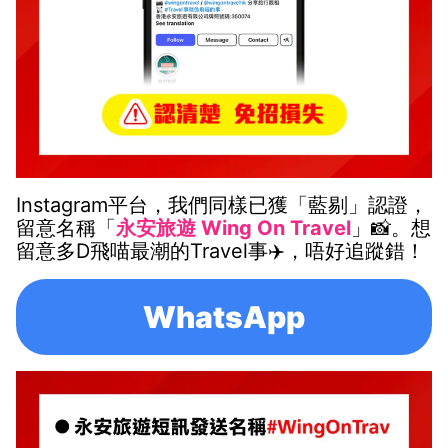
Instagram平台，我們同樣已獲「藍剔」認證，
留意名稱「
永安旅遊 Wing On Travel
」📸。想
留意多D飛喵最潮的Travel事✈️，唔好追蹤錯！
WhatsApp