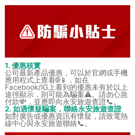
1. 優惠核實
公司最新產品優惠，可以於官網或手機
應用程式上查看🌐📱，如在
Facebook/IG上看到的優惠未有於以上
途徑顯示，則可能為騙案⚠️。請勿心急
付款💸，並應即向永安旅遊查證📞。
2. 如遇懷疑騙案，聯絡永安旅遊查證
如對廣告或優惠資訊有懷疑，請致電熱
線中心與永安旅遊聯絡📞。