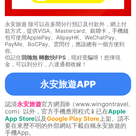
永安旅遊 除可以在多間分行預訂及付款外，網上付
款方式，提供VISA、Mastercard、銀聯卡，手機錢
包可使用ApplePay、AlipayHK、WeChatPay、
PayMe、BoCPay、雲閃付，應該總有一個方便到
你。
但記住
我哋無 轉數快FPS
，唔好受騙呀！想俾現
金，可以到分行，八達通都收嫁！
永安旅遊APP
認清
永安旅遊
官方網頁🌐（
www.wingontravel.
com
）以外，官方手機應用程式📱已在
Apple
App Store
以及
Google Play Store
上架。請不
要在來歷不明的外部網站下載自稱永安旅遊的
手機App。