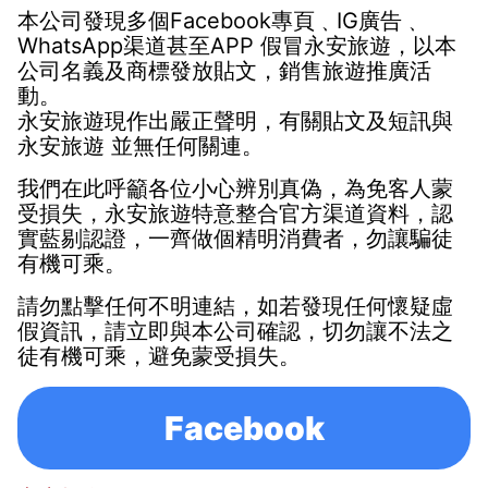
本公司發現多個Facebook專頁
﹑
IG廣告
﹑
WhatsApp渠道
甚至APP
假冒
永安旅遊
，以本
公司名義及商標發放貼文，銷售旅遊推廣活
動。
永安旅遊
現作出嚴正聲明，有關貼文及短訊與
永安旅遊
並無任何關連。
我們在此呼籲各位小心辨別真偽，
為免客人蒙
受損失，永安旅遊特意整合官方渠道資料，認
實藍剔認證，一齊做個精明消費者，勿讓騙徒
有機可乘。
請勿點擊任何不明連結，如若發現任何懷疑虛
假資訊，請立即與本公司確認，切勿讓不法之
徒有機可乘，避免蒙受損失。
Facebook