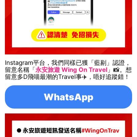
Instagram平台，我們同樣已獲「藍剔」認證，
留意名稱「
永安旅遊 Wing On Travel
」📸。想
留意多D飛喵最潮的Travel事✈️，唔好追蹤錯！
WhatsApp