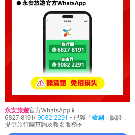
永安旅遊
官方WhatsApp📱
6827 8191
/
9082 2291
- 已獲「
藍剔
」認證，
提供旅行團查詢及報名服務✈️