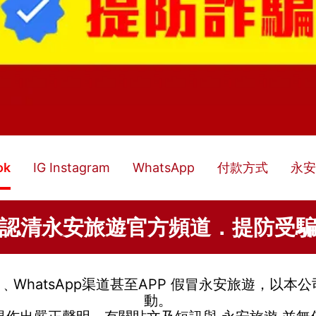
ok
IG Instagram
WhatsApp
付款方式
永安
認清永安旅遊官方頻道．提防受
﹑
WhatsApp渠道
甚至APP
假冒
永安旅遊
，以本公
動。