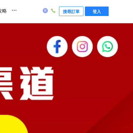
...
攻略
搜尋訂單
登入