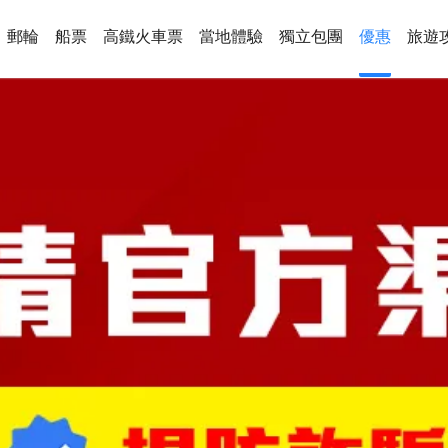
郵輪
船票
高鐵火車票
當地體驗
獨立包團
優惠
旅遊