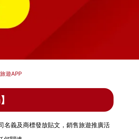
旅遊APP
騙】
司名義及商標發放貼文，銷售旅遊推廣活