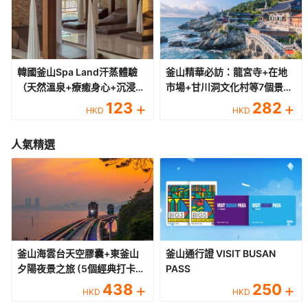
韓國釜山Spa Land汗蒸體驗
釜山精華必訪：龍宮寺+在地
（天然溫泉+療癒身心+沉浸式
市場+甘川洞文化村等7個景點
韓式汗蒸溫泉）
一日遊
123
+
282
+
HKD
HKD
人氣精選
釜山海雲台天空膠囊+東釜山
釜山通行證 VISIT BUSAN
夕陽夜景之旅 (5個經典打卡景
PASS
點)
438
+
250
+
HKD
HKD