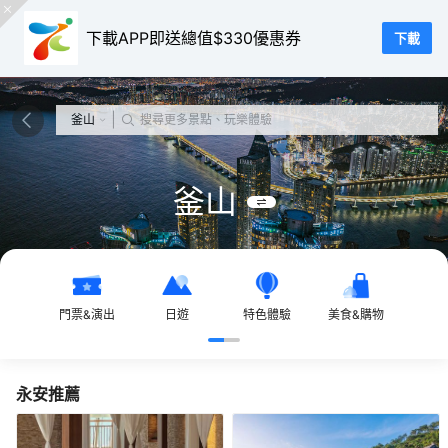
下載APP即送總值$330優惠券
下載
|
釜山
搜尋更多景點、玩樂體驗
釜山
門票&演出
日遊
特色體驗
美食&購物
當地
永安推薦