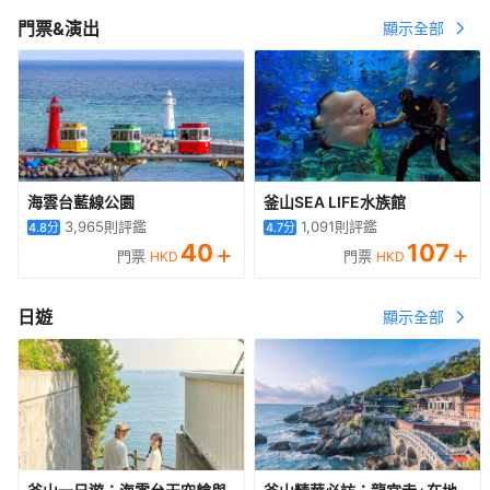
門票&演出
顯示全部
海雲台藍線公園
釜山SEA LIFE水族館
3,965
則評鑑
1,091
則評鑑
4.8
分
4.7
分
40
+
107
+
門票
門票
HKD
HKD
日遊
顯示全部