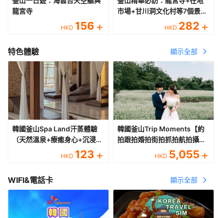
釜山一日遊：海雲台天空艙與
釜山精華必訪：龍宮寺+在地
龍宮寺
市場+甘川洞文化村等7個景點
一日遊
156
+
282
+
HKD
HKD
特色體驗
顯示全部
韓國釜山Spa Land汗蒸體驗
韓國釜山Trip Moments【約
（天然溫泉+療癒身心+沉浸式
拍跟拍婚拍街拍抓拍航拍攝影
韓式汗蒸溫泉）
攝像/多語言翻譯/動作指導】
123
+
5,055
+
HKD
HKD
WIFI&電話卡
顯示全部