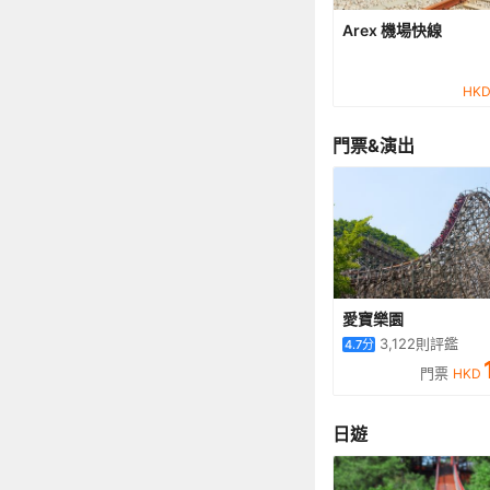
Arex 機場快線
HK
門票&演出
愛寶樂園
3,122
則評鑑
4.7
分
門票
HKD
日遊