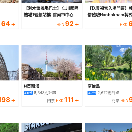
【利木津機場巴士】 仁川國際
【送景福宮入場門票】
機場1號航站樓-首爾市中心巴
借體驗Hanboknam韓
士車票
設計
64
+
92
+
D
HKD
HKD
N首爾塔
南怡島
8,343
則評鑑
2,672
則評鑑
4.6
分
4.7
分
198
+
111
+
門票
門票
HKD
HKD