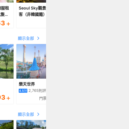
韓服租
Seoul Sky觀景台門票所有旅
首爾Trickeye特麗愛3D
式髮型
客（非韓國籍）
門票成人票
63
+
144
+
6
HKD
HKD
顯示全部
樂天世界
Wild Wild 猛男秀
2,765
則評鑑
1,204
則評鑑
4.5
分
4.8
分
93
+
189
+
16
門票
門票
HKD
HKD
顯示全部