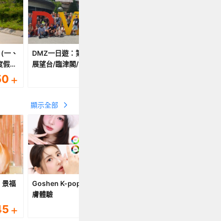
、
DMZ一日遊：第三隧道/都羅
韓國非軍事區，首爾出發D
度假村
展望台/臨津閣/含脫北者見面
觀光團
自行
50
+
431
+
35
HKD
HKD
洞童話
日遊
顯示全部
- 景福
Goshen K-pop 化妝&美髮&護
首爾景福宮韓服租借體驗-
膚體驗
狐
45
+
538
+
5
HKD
HKD