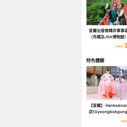
首爾出發南韓非軍事
（吊橋及JSA博物館
HKD
特色體驗
【首爾】 Hanbokn
店(Gyeongbokgung 
韓服租借
HK