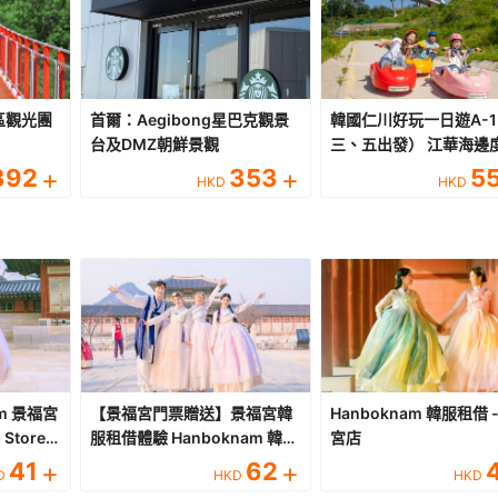
區觀光團
首爾：Aegibong星巴克觀景
韓國仁川好玩一日遊A-1 (一
）
台及DMZ朝鮮景觀
三、五出發） 江華海邊
斜坡滑車+永宗海邊鐵路
392
+
353
+
5
HKD
HKD
車+月尾島餵海鷗+松月
村・中國城+新浦市場一
am 景福宮
【景福宮門票贈送】景福宮韓
Hanboknam 韓服租借 
Store)
服租借體驗 Hanboknam 韓式
宮店
髮型設計【穿韓服免費入場景
41
+
62
+
D
HKD
HKD
福宮】