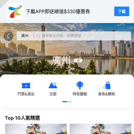
下載APP即送總值$330優惠券
下載
|
廣州
搜尋更多景點、玩樂體驗
廣州
門票&演出
日遊
特色體驗
美食&購物
當地
Top 10人氣精選