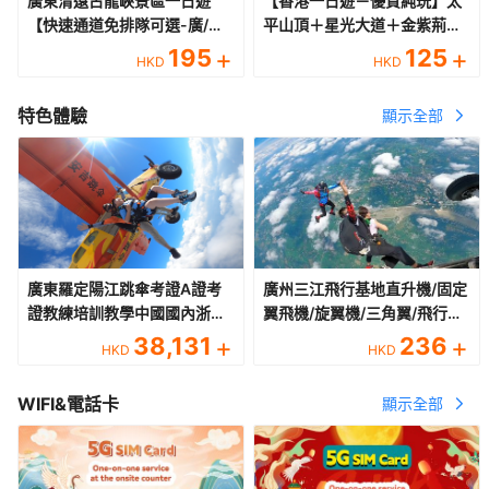
廣東清遠古龍峽景區一日遊
【香港一日遊－優質純玩】太
【快速通道免排隊可選-廣/深/
平山頂＋星光大道＋金紫荊＋
東出發】
維港夜景
195
+
125
+
HKD
HKD
特色體驗
顯示全部
廣東羅定陽江跳傘考證A證考
廣州三江飛行基地直升機/固定
證教練培訓教學中國國內浙江
翼飛機/旋翼機/三角翼/飛行觀
湖北廣州深圳單人高空跳傘考
光體驗
38,131
+
236
+
HKD
HKD
證跳傘教練培訓【國內多個培
訓點+2週通過+可申請基地教
WIFI&電話卡
顯示全部
練】