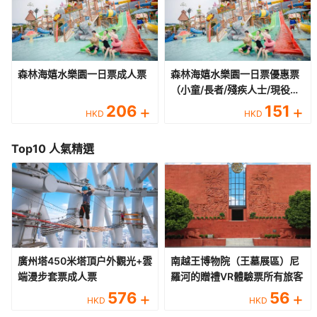
森林海嬉水樂園一日票成人票
森林海嬉水樂園一日票優惠票
（小童/長者/殘疾人士/現役軍
人）
206
+
151
+
HKD
HKD
Top10 人氣精選
廣州塔450米塔頂户外觀光+雲
南越王博物院（王墓展區）尼
端漫步套票成人票
羅河的贈禮VR體驗票所有旅客
576
+
56
+
HKD
HKD