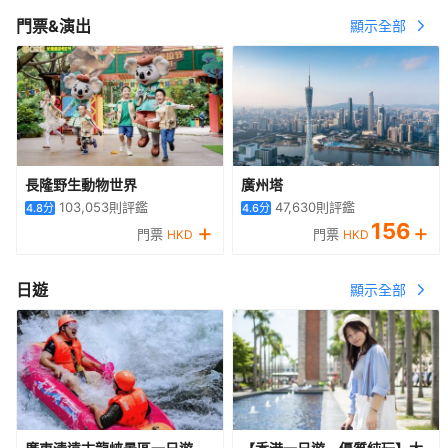
門票&演出
顯示全部
長隆野生動物世界
廣州塔
103,053
則評鑑
47,630
則評鑑
4.8
分
4.6
分
+
156
+
門票
門票
HKD
HKD
日遊
顯示全部