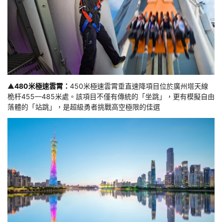
▲
480米極速雲霄：
450米極速雲霄垂直速降項目位於廣州塔天線
桅杆455—485米處。該項目不僅有傳統的「坐跳」，更有模擬自由
落體的「站跳」，是超級勇者挑戰高空極限的佳選