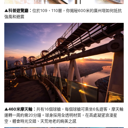
▲
科普遊覽廳：
位於109、110層，你揭秘600米的廣州塔如何抵抗
強風和避震
▲
460米摩天輪：
共有16個球艙，每個球艙可乘坐6名遊客，摩天輪
運轉一周約需20分鐘。球身採用全透明材質，在高處凝望浪漫星
空，體會時光交錯、天荒地老的絢美之感