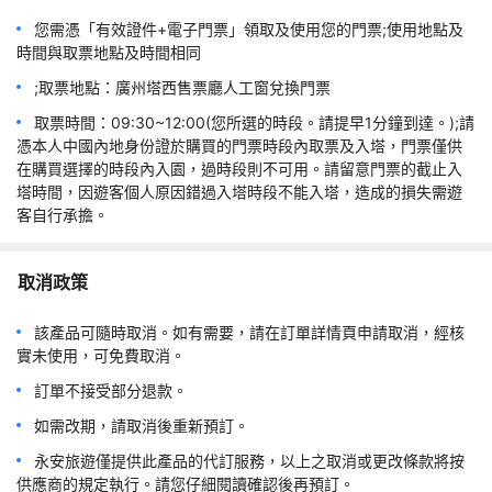
您需憑「有效證件+電子門票」領取及使用您的門票;使用地點及
時間與取票地點及時間相同
;取票地點：廣州塔西售票廳人工窗兌換門票
取票時間：09:30~12:00(您所選的時段。請提早1分鐘到達。);請
憑本人中國內地身份證於購買的門票時段內取票及入塔，門票僅供
在購買選擇的時段內入園，過時段則不可用。請留意門票的截止入
塔時間，因遊客個人原因錯過入塔時段不能入塔，造成的損失需遊
客自行承擔。
取消政策
該產品可隨時取消。如有需要，請在訂單詳情頁申請取消，經核
實未使用，可免費取消。
訂單不接受部分退款。
如需改期，請取消後重新預訂。
永安旅遊僅提供此產品的代訂服務，以上之取消或更改條款將按
供應商的規定執行。請您仔細閱讀確認後再預訂。