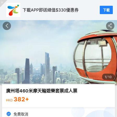
下載APP即送總值$330優惠券
下載
1
10
廣州塔460米摩天輪遊樂套票成人票
382
+
HKD
免費取消