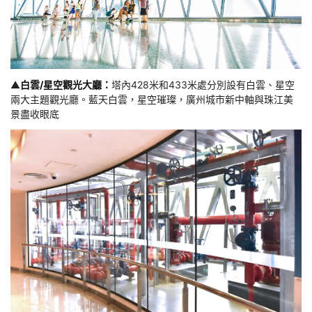
▲
白雲/星空觀光大廳：
塔內428米和433米處分別設有白雲、星空
兩大主題觀光廳。藍天白雲，星空璀璨，廣州城市新中軸與珠江美
景盡收眼底