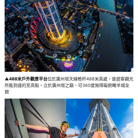
▲
488米戶外觀景平台
位於廣州塔天線桅杆488米高處，是遊客觀光
所能到達的至高點。立於廣州塔之巔，可360度無障礙俯瞰羊城全
貌