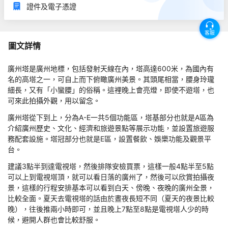
證件及電子憑證
客服
圖文詳情
廣州塔是廣州地標，包括發射天線在內，塔高達600米，為國內有
名的高塔之一，可自上而下俯瞰廣州美景。其頭尾相當，腰身玲瓏
細長，又有「小蠻腰」的俗稱。這裡晚上會亮燈，即使不遊塔，也
可來此拍攝外觀，用以留念。
廣州塔從下到上，分為A-E一共5個功能區，塔基部分也就是A區為
介紹廣州歷史、文化、經濟和旅遊景點等展示功能，並設置旅遊服
務配套設施。塔冠部分也就是E區，設置餐飲、娛樂功能及觀景平
台。
建議3點半到達電視塔，然後排隊安檢買票，這樣一般4點半至5點
可以上到電視塔頂，就可以看日落的廣州了，然後可以欣賞拍攝夜
景，這樣的行程安排基本可以看到白天、傍晚、夜晚的廣州全景，
比較全面。夏天去電視塔的話由於晝夜長短不同（夏天的夜景比較
晚），往後推兩小時即可，並且晚上7點至8點是電視塔人少的時
候，避開人群也會比較舒服。