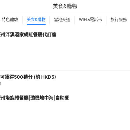
美食&購物
特色體驗
美食&購物
當地交通
WIFI&電話卡
旅行服務
廣州泮溪酒家網紅餐廳代訂座
獲得500積分 (約 HKD5)
！
廣州塔旋轉餐廳|璇璣地中海|自助餐