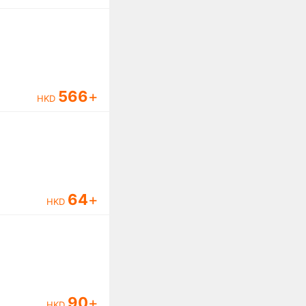
566
+
HKD
64
+
HKD
90
+
HKD