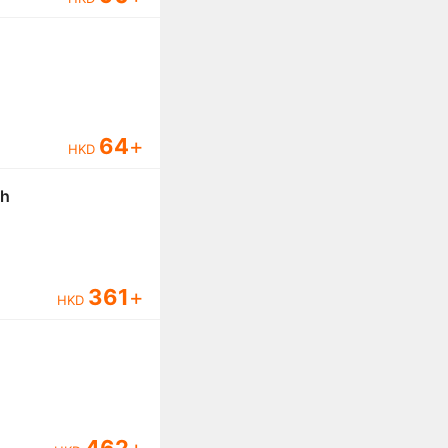
64
+
HKD
h
361
+
HKD