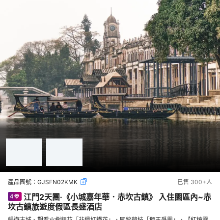
產品團號：
GJSFN02KMK
已售
300+
人
江門2天團·《小城嘉年華．赤坎古鎮》 入住園區內~赤
坎古鎮旅遊度假區長盛酒店
暢遊古城、觀看火樹銀花「非遺打鐵花」、國粹競技「獅王爭霸」、【紅燒霹