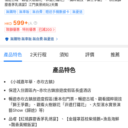
靂香茅乳鴿宴】江門美景純玩2天團
無購物
無車販
無自費
贈送手機數據卡
無憂退
599+
HKD
/人
限額優惠 · 特別優惠
已減
200
無購物
·
無車販
·
無自費
·
無憂退
產品特色
2
天行程
須知
評價
推薦
產品特色
《小城嘉年華．赤坎古鎮》
保證入住園區內~赤坎古鎮旅遊度假區長盛酒店
暢遊赤坎古鎮旅遊度假區(重本包門票，暢遊古城、觀看國粹競技
「獅王爭霸」、觀看火樹銀花「非遺打鐵花」、大型濱水實景演
藝Show《歸途》等)
品嚐【紅燒霹靂香茅乳鴿宴】、【金鐘罩荔枝柴燒鵝+漁島海鮮
+飄香黃鱔飯宴】