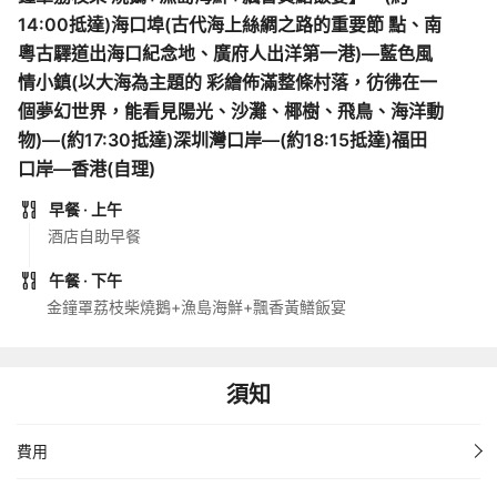
14:00抵達)海口埠(古代海上絲綢之路的重要節 點、南
粵古驛道出海口紀念地、廣府人出洋第一港)—藍色風
情小鎮(以大海為主題的 彩繪佈滿整條村落，彷彿在一
個夢幻世界，能看見陽光、沙灘、椰樹、飛鳥、海洋動
物)—(約17:30抵達)深圳灣口岸—(約18:15抵達)福田
口岸—香港(自理)
早餐
· 上午
酒店自助早餐
午餐
· 下午
金鐘罩荔枝柴燒鵝+漁島海鮮+飄香黃鱔飯宴
須知
費用