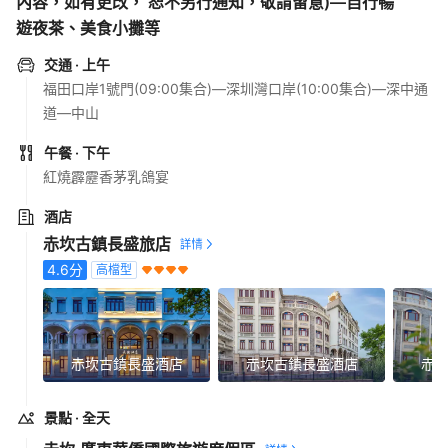
內容，如有更改， 恕不另行通知，敬請留意)—自行暢
遊夜茶、美食小攤等
交通
· 上午
福田口岸1號門(09:00集合)—深圳灣口岸(10:00集合)—深中通
道—中山
午餐
· 下午
紅燒霹靂香茅乳鴿宴
酒店
赤坎古鎮長盛旅店
4.6
分
高檔型
赤坎古鎮長盛酒店
赤坎古鎮長盛酒店
赤
景點
· 全天