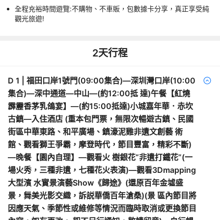
全程充裕時間遊覽:不購物、不車販，包數據卡分享，真正享受純
觀光旅遊!
2
天行程
D
1
|
福田口岸1號門(09:00集合)—深圳灣口岸(10:00
集合)—深中通道—中山—(約12:00抵 達)午餐【紅燒
霹靂香茅乳鴿宴】—(約15:00抵達)小城嘉年華．赤坎
古鎮—入住酒店 (重本包門票，無限次暢遊古鎮、民國
街區中華東路、和平廣場、鎮濠泥雞非遺文創藝 術
館、觀看獅王爭霸，摩登時代，節目豐富，精彩不斷)
—晚餐【園內自理】—觀看火 樹銀花“非遺打鐵花”(一
場火秀，三種非遺，七種花火表演)—觀看3Dmapping
大型濱 水實景演藝Show《歸途》(還原百年金墟盛
景，舞美光影交織，訴説華僑百年滄桑)(景 區內節目將
因應天氣、季節性或維修等情況而臨時取消或更換節目