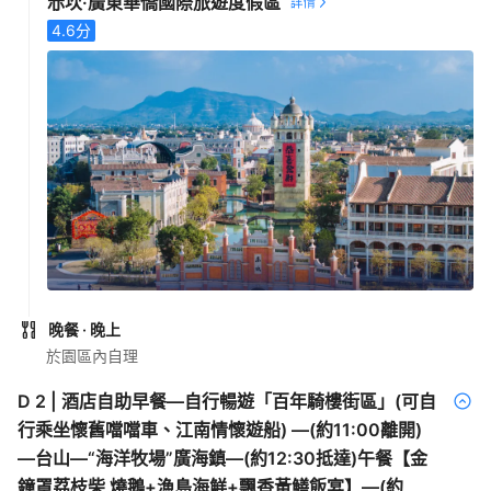
赤坎·廣東華僑國際旅遊度假區
4.6
分
晚餐
· 晚上
於園區內自理
D
2
|
酒店自助早餐—自行暢遊「百年騎樓街區」(可自
行乘坐懷舊噹噹車、江南情懷遊船) —(約11:00離開)
—台山—“海洋牧場”廣海鎮—(約12:30抵達)午餐【金
鐘罩荔枝柴 燒鵝+漁島海鮮+飄香黃鱔飯宴】—(約