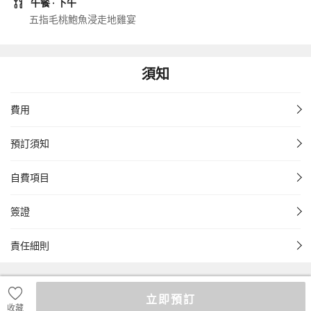
午餐
· 下午
五指毛桃鮑魚浸走地雞宴
須知
費用
預訂須知
自費項目
簽證
責任細則
立即預訂
收藏