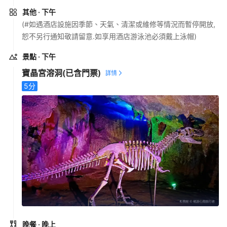
其他
· 下午
(#如遇酒店設施因季節、天氣、清潔或維修等情況而暫停開放,
恕不另行通知敬請留意.如享用酒店游泳池必須戴上泳帽)
景點
· 下午
寶晶宮溶洞
(已含門票)
5
分
晚餐
· 晚上