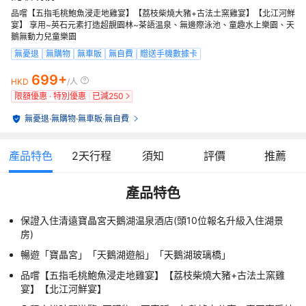
品嚐【五指毛桃鮑魚浸走地雞宴】【荔枝柴燒大豬+古法土窯雞宴】【北江河鮮
宴】 享用~英石元素打造超靚園林~茶語温泉、無邊際泳池、童趣水上樂園、天
鵝無動力兒童樂園
無憂退
無購物
無車販
無自費
贈送手機數據卡
699+
HKD
/人
限額優惠 · 特別優惠
已減
250
無憂退
·
無購物
·
無車販
·
無自費
產品特色
2
天行程
須知
評價
推薦
產品特色
保證入住清遠寶晶宮天鵝湖温泉酒店(頭10位報名升級入住湖景
房)
暢遊「寶晶宮」「天鵝湖遊船」「天鵝湖玻璃橋」
品嚐【五指毛桃鮑魚浸走地雞宴】【荔枝柴燒大豬+古法土窯雞
宴】【北江河鮮宴】