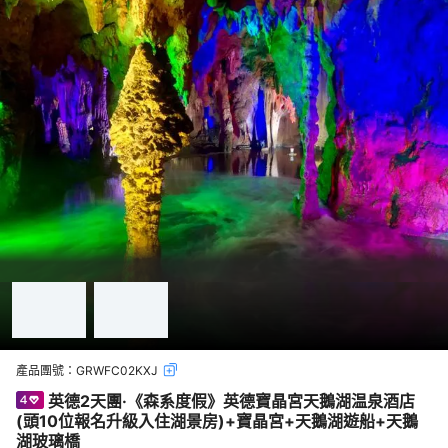
產品團號：
GRWFC02KXJ
英德2天團·《森系度假》英德寶晶宮天鵝湖温泉酒店
(頭10位報名升級入住湖景房)+寶晶宮+天鵝湖遊船+天鵝
湖玻璃橋