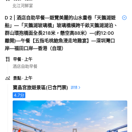
北江河鮮宴
D
2
|
酒店自助早餐—遊覽美麗的山水畫卷「天鵝湖遊
船」—「天鵝湖玻璃橋」玻璃橋橫跨千畝天鵝湖湖泊、
群山環抱橋面全長218米，懸空高88米）—(約12:00
離開)—午餐【五指毛桃鮑魚浸走地雞宴】—深圳灣口
岸—福田口岸—香港（自理）
早餐
· 上午
酒店自助早餐
景點
· 上午
寶晶宮旅遊景區
(已含門票)
4.7
分