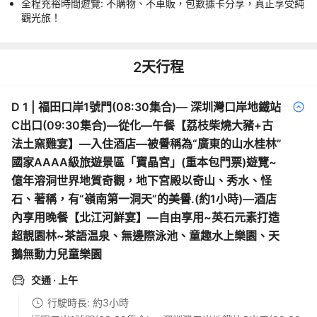
全程充裕時間遊覽: 不購物、不車販，包數據卡分享，真正享受純
觀光旅！
2
天行程
D
1
|
福田口岸1號門(08:30集合)— 深圳灣口岸地鐵站
C出口(09:30集合)—從化—午餐【荔枝柴燒大豬+古
法土窯雞宴】—入住酒店—被譽稱為“廣東的山水桂林”
國家AAAA級旅遊景區「寶晶宮」(重本包門票)遊覽~
億年溶洞世界地質奇觀，地下宮殿以奇山、秀水、怪
石、著稱，有“嶺南第一洞天”的美譽.(約1小時)—酒店
內享用晚餐【北江河鮮宴】—自由享用~英石元素打造
超靚園林~茶語温泉、無邊際泳池、童趣水上樂園、天
鵝無動力兒童樂園
交通
· 上午
行駛時長: 約3小時