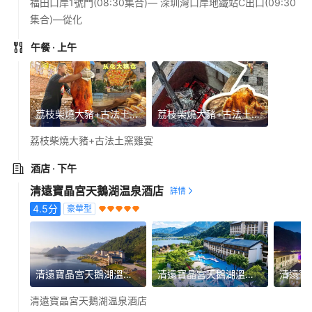
福田口岸1號門(08:30集合)— 深圳灣口岸地鐵站C出口(09:30
集合)—從化
午餐
· 上午
荔枝柴燒大豬+古法土窯雞宴
荔枝柴燒大豬+古法土窯雞宴
荔枝柴燒大豬+古法土窯雞宴
酒店
· 下午
清遠寶晶宮天鵝湖温泉酒店
4.5
分
豪華型
清遠寶晶宮天鵝湖溫泉酒店
清遠寶晶宮天鵝湖溫泉酒店
清遠寶晶宮天鵝湖温泉酒店