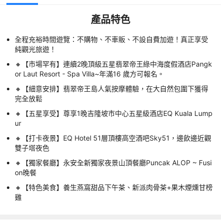
產品特色
全程充裕時間遊覽：不購物、不車販、不設自費加遊！真正享受
純觀光旅遊！
🔸【市場罕有】連續2晚頂級五星翡翠帝王綠中海度假酒店Pangk
or Laut Resort - Spa Villa~年滿16 歲方可報名。
🔸【細意安排】翡翠帝王島人氣按摩體驗，在大自然包圍下獲得
完全放鬆
🔸【五星享受】尊享1晚吉隆坡市中心五星級酒店EQ Kuala Lump
ur
🔸【打卡夜景】EQ Hotel 51層頂樓高空酒吧Sky51，邊飲邊近觀
雙子塔夜色
🔸【獨家餐廳】永安全新獨家夜景山頂餐廳Puncak ALOP ~ Fusi
on晚餐
🔸【特色美食】養生燕窩甜品下午茶、新派肉骨茶+果木煙燻甘榜
雞