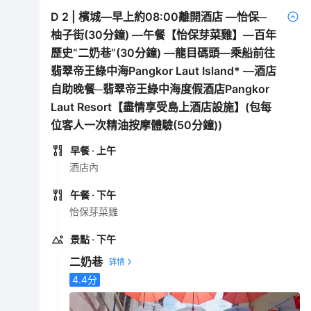
D
2
|
檳城—早上約08:00離開酒店 —怡保─
柚子街(30分鐘) —午餐【怡保芽菜雞】—百年
歷史“二奶巷”(30分鐘) —龍目碼頭—乘船前往
翡翠帝王綠中海Pangkor Laut Island* —酒店
自助晚餐─翡翠帝王綠中海度假酒店Pangkor
Laut Resort【盡情享受島上酒店設施】(包每
位客人一次精油按摩體驗(50分鐘))
早餐
· 上午
酒店內
午餐
· 下午
怡保芽菜雞
景點
· 下午
二奶巷
4.4
分