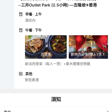
─三井Outlet Park (2.5小時) —吉隆坡✈香港
早餐
· 上午
酒店內
午餐
· 下午
肉骨茶
新派肉骨茶(每人1煲 )+ 大馬新寵兒~果木煙燻甘榜雞
新派肉骨茶（每人一煲）+果木煙燻甘榜雞
其他
安抵香港
須知