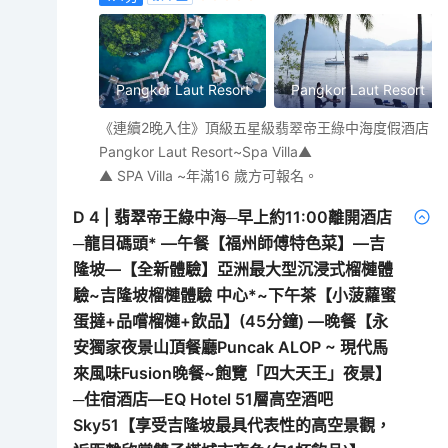
Pangkor Laut Resort
Pangkor Laut Resort
《連續2晚入住》頂級五星級翡翠帝王綠中海度假酒店
Pangkor Laut Resort~Spa Villa▲
▲ SPA Villa ~年滿16 歲方可報名。
D
4
|
翡翠帝王綠中海─早上約11:00離開酒店
─龍目碼頭* —午餐【福州師傅特色菜】—吉
隆坡—【全新體驗】亞洲最大型沉浸式榴槤體
驗~吉隆坡榴槤體驗 中心*~下午茶【小菠蘿蜜
蛋撻+品嚐榴槤+飲品】(45分鐘) —晚餐【永
安獨家夜景山頂餐廳Puncak ALOP ~ 現代馬
來風味Fusion晚餐~飽覽「四大天王」夜景】
─住宿酒店—EQ Hotel 51層高空酒吧
Sky51【享受吉隆坡最具代表性的高空景觀，