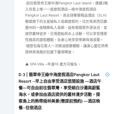
‧前往翡翠帝王綠中海Pangkor Laut Island，連續2晚
入住島上唯一一座度假酒店—綠中海度假酒店
Pangkor Laut Resort，為全球奢華精品酒店（SLH）
聯盟旗下的五星級私人島嶼度假村。位於馬來西亞霹
靂州的一座精緻私人島嶼，設有兩個室外游泳池，並
提供叢林徒步、日落遊船與水上活動。可以享受隱密
性極高的度假體驗，全身心地享受寧靜與海浪聲。
‧細意包每位客人一次精油按摩體驗，讓身心靈在熱帶
雨林與海風的包圍下獲得釋放。
▲ SPA Villa ~年滿16 歲方可報名。
D
3
|
翡翠帝王綠中海度假酒店Pangkor Laut
Resort ─早上自由享受酒店悠閒設施 —酒店午
餐—可自由前往翡翠灣，享受細白沙灘與蔚藍
海水，或參加由酒店提供的叢林漫步活動，探
索島上的熱帶雨林美景(需提前預約) —酒店晚
餐─住宿酒店