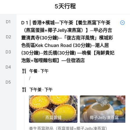
5
天行程
D
1
D
1
|
香港✈檳城—下午茶【養生燕窩下午茶
（燕窩蛋撻+椰子Jelly凍燕窩）】─甲必丹吉
D
2
靈清真寺(30分鐘)─「復古南洋風情」檳城彩
色街區Kek Chuan Road (30分鐘)─潮人居
D
3
(30分鐘)─姓氏橋(30分鐘) —晚餐【海鮮貴妃
泡飯+咖哩麵包蝦】—住宿酒店
D
4
午餐
· 下午
/
D
5
下午茶
· 下午
燕窩蛋撻
椰子Jelly凍燕窩
養生燕窩甜品（燕窩蛋撻+椰子Jelly凍燕窩）