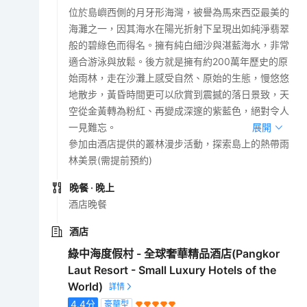
位於島嶼西側的月牙形海灣，被譽為馬來西亞最美的
海灘之一，因其海水在陽光折射下呈現出如純淨翡翠
般的碧綠色而得名。擁有純白細沙與湛藍海水，非常
適合游泳與放鬆。後方就是擁有約200萬年歷史的原
始雨林，走在沙灘上感受自然、原始的生態，慢悠悠
地散步，黃昏時間更可以欣賞到震撼的落日景致，天
空從金黃轉為粉紅、再變成深邃的紫藍色，絕對令人
一見難忘。
展開
參加由酒店提供的叢林漫步活動，探索島上的熱帶雨
林美景(需提前預約)
晚餐
· 晚上
酒店晚餐
酒店
綠中海度假村 - 全球奢華精品酒店(Pangkor
Laut Resort - Small Luxury Hotels of the
World)
4.4
分
豪華型