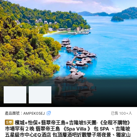
產品團號：
AMPEK05EJ
已售
100+
人
檳城+怡保+翡翠帝王島+吉隆坡5天團·《全程不購物》
巿場罕有２晚 翡翠帝王島 《Spa Villa 》 包 SPA 、吉隆坡
五星級巿中心EQ酒店 包頂層酒吧近觀雙子塔夜景、獨家山