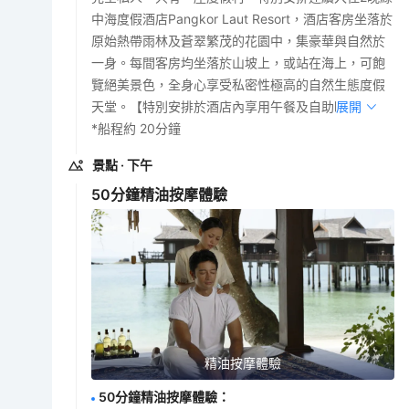
中海度假酒店Pangkor Laut Resort，酒店客房坐落於
原始熱帶雨林及蒼翠繁茂的花園中，集豪華與自然於
一身。每間客房均坐落於山坡上，或站在海上，可飽
覽絕美景色，全身心享受私密性極高的自然生態度假
天堂。【特別安排於酒店內享用午餐及自助晚餐】
展開
*船程約 20分鐘
景點
· 下午
50分鐘精油按摩體驗
精油按摩體驗
50分鐘精油按摩體驗
：