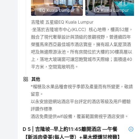
EQ Kuala Lumpur
EQ Kuala Lumpur
吉隆坡 五星級EQ Kuala Lumpur
‧坐落於吉隆坡市中心(KLCC）核心地帶，樓高52層，
融合了現代奢華設計與頂級的景觀視野，曾連續四年
榮獲馬來西亞最佳城市酒店寶座，擁有超人氣屋頂酒
吧及無邊際游泳池。所有房間位於大樓的30樓高層以
上，落地大玻璃窗可讓您飽覽城市天際線；面積達40
平方米，空間寬敞明亮。
其他
*榴槤及水果品種會視乎季節及產量而有所變更，敬請
留意。
以永安旅遊網站酒店平台評定的酒店等級及用戶體驗
評鑽作標準
酒店免費提供wifi設備，覆蓋範圍需視乎酒店安排。
D
5
|
吉隆坡─早上約11:45離開酒店 —午餐
【新派肉骨茶(每人一煲）+果木煙燻甘榜雞】