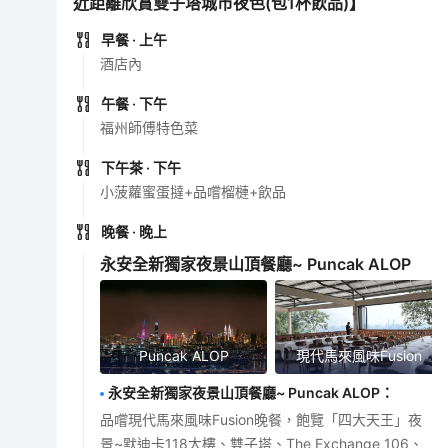
近距離欣賞雙子塔城市夜色(包1杯飲品)】
早餐
· 上午
酒店內
午餐
· 下午
福州師傅特色菜
下午茶
· 下午
小菠蘿蜜蛋撻+品嚐榴槤+飲品
晚餐
· 晚上
永安全新獨家夜景山頂餐廳~ Puncak ALOP
Puncak ALOP
現代馬來風味Fusion
永安全新獨家夜景山頂餐廳~ Puncak ALOP
：
品嚐現代馬來風味Fusion晚餐，飽覽「四大天王」夜
景~默迪卡118大樓、雙子塔、The Exchange 106、