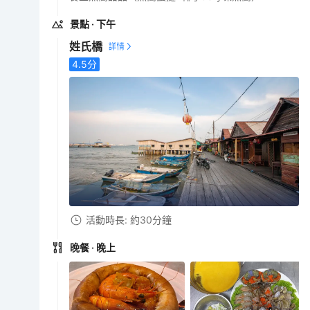
景點
· 下午
姓氏橋
4.5
分
活動時長: 約30分鐘
晚餐
· 晚上