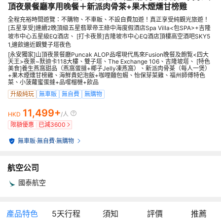
頂夜景餐廳享用晚餐＋新派肉骨茶+果木煙燻甘榜雞
全程充裕時間遊覽：不購物、不車販、不設自費加遊！真正享受純觀光旅遊！
[五星享受]連續2晚頂級五星翡翠帝王綠中海度假酒店Spa Villa<包SPA>+吉隆
坡市中心五星級EQ酒店、 [打卡夜景]吉隆坡市中心EQ酒店頂樓高空酒吧SKY5
1,邊飲邊近觀雙子塔夜色
[永安獨家]山頂夜景餐廳Puncak ALOP品嚐現代馬來Fusion晚餐及飽覧<四大
天王>夜景~默迪卡118大樓、雙子塔、The Exchange 106、吉隆坡塔、 [特色
美食]養生燕窩甜品（燕窩蛋撻+椰子Jelly凍燕窩）、新派肉骨茶（每人一煲）
+果木煙燻甘榜雞、海鮮貴妃泡飯+咖哩麵包蝦、怡保芽菜雞、福州師傅特色
菜、小菠蘿蜜蛋撻+品嚐榴槤+飲品
升級純玩
無車販
無自費
無購物
11,499+
HKD
/人
限額優惠
已減
3600
無車販
·
無自費
·
無購物
航空公司
國泰航空
產品特色
5
天行程
須知
評價
推薦