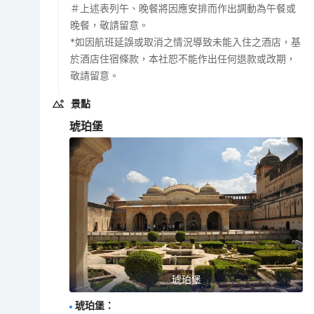
＃上述表列午、晚餐將因應安排而作出調動為午餐或
晚餐，敬請留意。
*如因航班延誤或取消之情況導致未能入住之酒店，基
於酒店住宿條款，本社恕不能作出任何退款或改期，
敬請留意。
景點
琥珀堡
琥珀堡
琥珀堡
：