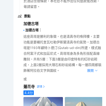
於酒店住宿條款，本社恕不能作出任何退款或改期，
敬請留意。
景點
加德古塔
加德古塔
：
這座高塔是勝利的象徵，也是清真寺的喚拜樓，主要
功能是要襯托奎瓦吐勒伊斯蘭清真寺的氣勢。加德古
塔是1193年顧特卜德汀(Qutab-ud-din)所建，樣式融
合阿富汗式和加茲尼式。高塔塔身為多角形搭配直線
雕刻，共有5層：下面3層是由印度特有的紅砂岩砌
成，上面2層採用大理石和砂岩結構。每一層四周都裝
飾著阿拉伯文字與圖紋。
展開
或
蓮花寺
4.4
分