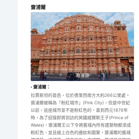
齋浦爾
齋浦爾
齋浦爾
：
拉賈斯坦的首邑，位於德里西南方大約266公里處。
齋浦爾被稱為「粉紅城市」(Pink City)，但是中世紀
以前，這座城市並不是粉紅色的，直到西元1876年
時，為了迎接即將到訪的英國威爾斯王子(Prince of
Wales)，齋浦爾王公下令將舊城內所有建築物都漆成
粉紅色，並且繪上白色的邊紋和圖案。齋浦爾的舊城