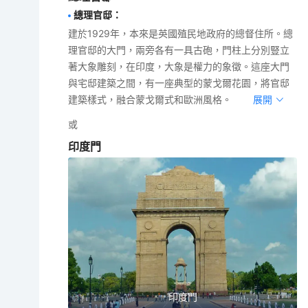
總理官邸
：
建於1929年，本來是英國殖民地政府的總督住所。總
理官邸的大門，兩旁各有一具古砲，門柱上分別豎立
著大象雕刻，在印度，大象是權力的象徵。這座大門
與宅邸建築之間，有一座典型的蒙戈爾花園，將官邸
建築樣式，融合蒙戈爾式和歐洲風格。
展開
或
印度門
印度門