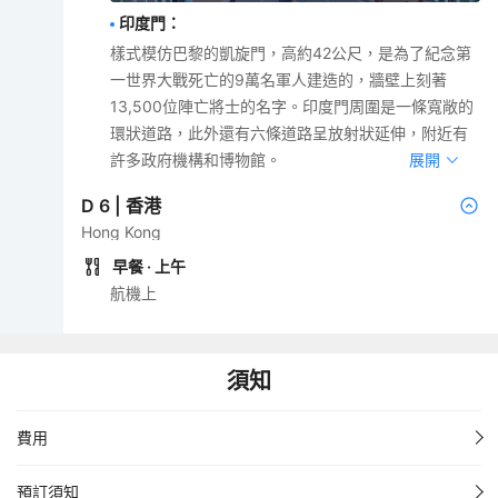
印度門
：
樣式模仿巴黎的凱旋門，高約42公尺，是為了紀念第
一世界大戰死亡的9萬名軍人建造的，牆壁上刻著
13,500位陣亡將士的名字。印度門周圍是一條寬敞的
環狀道路，此外還有六條道路呈放射狀延伸，附近有
許多政府機構和博物館。
展開
D
6
|
香港
Hong Kong
早餐
· 上午
航機上
須知
費用
預訂須知