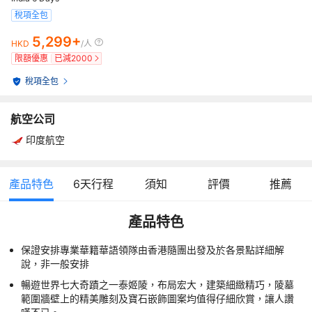
稅項全包
5,299+
HKD
/人
限額優惠
已減
2000
稅項全包
航空公司
印度航空
產品特色
6
天行程
須知
評價
推薦
產品特色
保證安排專業華籍華語領隊由香港隨團出發及於各景點詳細解
說，非一般安排
暢遊世界七大奇蹟之一泰姬陵，布局宏大，建築細緻精巧，陵墓
範圍牆壁上的精美雕刻及寶石嵌飾圖案均值得仔細欣賞，讓人讚