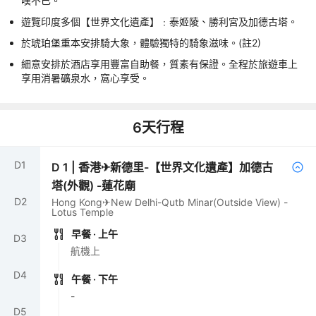
嘆不已。
遊覽印度多個【世界文化遺產】﹕泰姬陵、勝利宮及加德古塔。
於琥珀堡重本安排騎大象，體驗獨特的騎象滋味。(註2)
細意安排於酒店享用豐富自助餐，質素有保證。全程於旅遊車上
享用消暑礦泉水，窩心享受。
6
天行程
D
1
D
1
|
香港✈新德里-【世界文化遺產】加德古
塔(外觀) -蓮花廟
D
2
Hong Kong✈New Delhi-Qutb Minar(Outside View) -
Lotus Temple
早餐
· 上午
D
3
航機上
D
4
午餐
· 下午
-
D
5