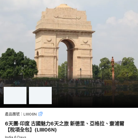
產品團號：
LIIII06N
6天團·印度 古國魅力6天之旅 新德里、亞格拉、齋浦爾
【稅項全包】(LIIII06N)
India 6 Days