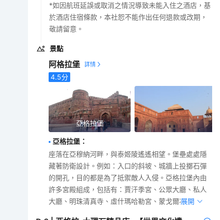
*如因航班延誤或取消之情況導致未能入住之酒店，基
於酒店住宿條款，本社恕不能作出任何退款或改期，
敬請留意。
景點
阿格拉堡
4.5
分
亞格拉堡
亞格拉堡
：
座落在亞穆納河畔，與泰姬陵遙遙相望。堡壘處處隱
藏著防衛設計。例如：入口的斜坡、城牆上投擲石彈
的開孔，目的都是為了抵禦敵人入侵。亞格拉堡內由
許多宮殿組成，包括有：賈汗季宮、公眾大廳、私人
大廳、明珠清真寺、虛什瑪哈勒宮、蒙戈爾花園等。
展開