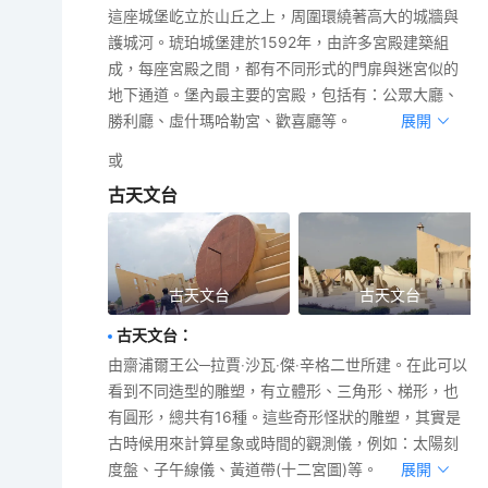
這座城堡屹立於山丘之上，周圍環繞著高大的城牆與
護城河。琥珀城堡建於1592年，由許多宮殿建築組
成，每座宮殿之間，都有不同形式的門扉與迷宮似的
地下通道。堡內最主要的宮殿，包括有：公眾大廳、
勝利廳、虛什瑪哈勒宮、歡喜廳等。
展開
或
古天文台
古天文台
古天文台
古天文台
：
由齋浦爾王公─拉賈‧沙瓦‧傑‧辛格二世所建。在此可以
看到不同造型的雕塑，有立體形、三角形、梯形，也
有圓形，總共有16種。這些奇形怪狀的雕塑，其實是
古時候用來計算星象或時間的觀測儀，例如：太陽刻
度盤、子午線儀、黃道帶(十二宮圖)等。
展開