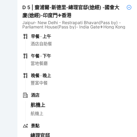
D
5
|
齋浦爾-新德里-總理官邸(途經) -國會大
廈(途經)-印度門✈香港
Jaipur- New Delhi - Restrapati Bhavan(Pass by) -
Parliament House(Pass by)- India Gate✈Hong Kong
早餐
· 上午
酒店自助餐
午餐
· 下午
當地餐廳
晚餐
· 晚上
豐富中餐
酒店
航機上
航機上
景點
總理官邸