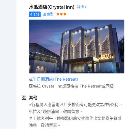
水晶酒店(Crystal Inn)
4.1
分
舒適型
或
半日閒酒店(The Retreat)
亞格拉 Crystal Inn或亞格拉 The Retreat或同級
其他
※行程將因應當地酒店安排而有可能更改為住宿2晚亞
格拉及1晚齋浦爾，敬請留意。
＃上述表列午、晚餐將因應安排而作出調動為午餐或
晚餐，敬請留意。