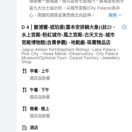
環繞著一道城牆，總共設有七座城門。舊城是依照宇
宙九大分土設計的，以城市宮殿(City Palace)為中
心，周圍的道路呈東西南北向延伸。
展開
D
4
|
齋浦爾-琥珀堡(重本安排騎大象)(註2) -
水上宮殿-粉紅城市-風之宮殿-古天文台-城市
宮殿博物館(自費參觀) -地氈廠-珠寶精品店
Jaipur-Amber Fort(Elephant Riding)- Lake Palace -
Pink City - Hawa Mahal -Observatory -City Palace
Museum(Optional Tour) -Carpet Factory -Jewellery
Shop
早餐
· 上午
酒店自助餐
午餐
· 下午
酒店自助餐
晚餐
· 晚上
酒店自助餐
酒店